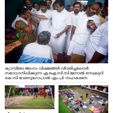
എടുത്ത് ലാളിച്ചപ്പോൾ. സഹകരണ-എക്സൈസ്
വകുപ്പ് മന്ത്രി എം. ലിജു, കൃഷിവകുപ്പ് മന്ത്രി ടി. സിദ്ദിഖ്,
റെജി ചെറിയാൻ എം. എൽ. എ എന്നിവർ സമീപം
ക്യാമ്പിലെ അംഗം വിഷമങ്ങൾ വിവരിച്ചപ്പോൾ
സമാധാനിപ്പിക്കുന്ന എ.ഐ.സി.സി ജനറൽ സെക്രട്ടറി
കെ.സി വേണുഗോപാൽ എം.പി. സഹകരണ-
എക്സൈസ് വകുപ്പ് മന്ത്രി എം. ലിജു, എന്നിവർ