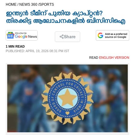
HOME /
NEWS 360 /
SPORTS
CINEMA
ഇന്ത്യന്‍ ടീമിന് പുതിയ ക്യാപ്റ്റന്‍?
തിരക്കിട്ട ആലോചനകളില്‍ ബിസിസിഐ
OPINION
Share
PHOTOS
1 MIN READ
PUBLISHED: APRIL 19, 2026 08:31 PM IST
LIFESTYLE
READ
ENGLISH VERSION
SPIRITUAL
INFO+
ART
ASTRO