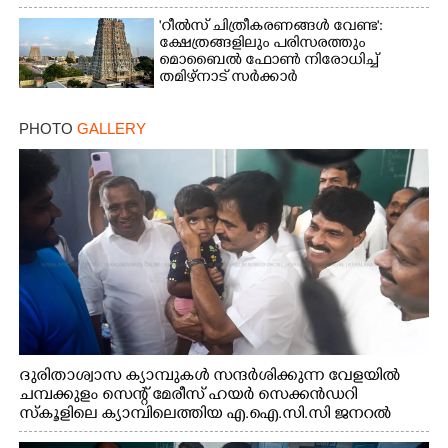
പേർ
'റീൽസ് ചിത്രീകരണങ്ങൾ വേണ്ട':
ക്ഷേത്രങ്ങളിലും പരിസരത്തും
മൊബൈൽ ഫോൺ നിരോധിച്ച്
തമിഴ്നാട് സർക്കാർ
PHOTO
GALLERY
ദുരിതാശ്വാസ ക്യാമ്പുകൾ സന്ദർശിക്കുന്ന വേളയിൽ
ചമ്പക്കുളം സെന്റ് മേരീസ് ഹയർ സെക്കൻഡറി
സ്കൂളിലെ ക്യാമ്പിലെത്തിയ എ.ഐ.സി.സി ജനറൽ
സെക്രട്ടറി കെ.സി വേണുഗോപാൽ എം.പി കുരുന്നിനെ