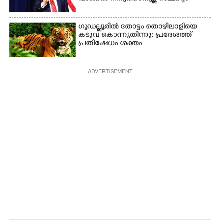
ഗൂഡല്ലൂരിൽ തോട്ടം തൊഴിലാളിയെ
കടുവ കൊന്നുതിന്നു; പ്രദേശത്ത്
പ്രതിഷേധം ശക്തം
ADVERTISEMENT