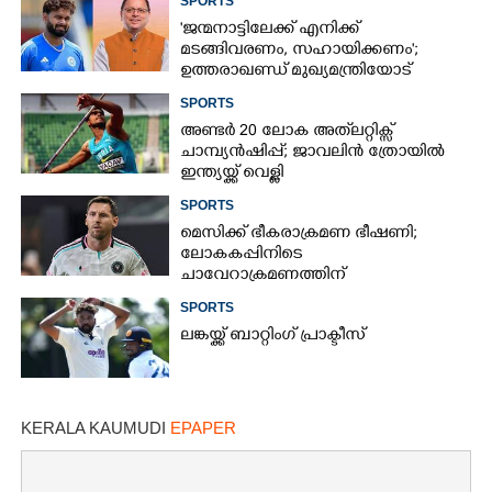
SPORTS
താരത്തിന്റെ ഭാര്യ
'ജന്മനാട്ടിലേക്ക് എനിക്ക്
മടങ്ങിവരണം, സഹായിക്കണം';
ഉത്തരാഖണ്ഡ് മുഖ്യമന്ത്രിയോട്
അപേക്ഷയുമായി ഋഷഭ് പന്ത്
SPORTS
അണ്ടർ 20 ലോക അത്‌ലറ്റിക്സ്
ചാമ്പ്യൻഷിപ്പ്; ജാവലിൻ ത്രോയിൽ
ഇന്ത്യയ്ക്ക് വെള്ളി
SPORTS
മെസിക്ക് ഭീകരാക്രമണ ഭീഷണി;
ലോകകപ്പിനിടെ
ചാവേറാക്രമണത്തിന്
പദ്ധതിയിട്ടിരുന്നതായി റിപ്പോർട്ട്
SPORTS
ലങ്കയ്ക്ക് ബാറ്റിംഗ് പ്രാക്ടീസ്
KERALA KAUMUDI
EPAPER