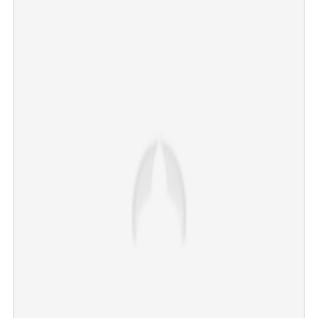
×
Share this link
Copy Link