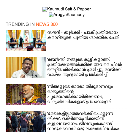
TRENDING IN
NEWS 360
സൗദി - തുർക്കി - പാക് പ്രതിരോധ
കരാറിലൂടെ പുതിയ ശാക്തിക ചേരി
'ജെൻസി നമ്മുടെ കുട്ടികളാണ്,
പ്രതിഷേധങ്ങൾക്കിടെ അവരെ ചിലർ
തെറ്റിദ്ധരിപ്പിക്കാൻ ശ്രമിച്ചു'; രാജിക്ക്
ശേഷം ആദ്യമായി പ്രതികരിച്ച്
ധർമ്മേന്ദ്ര പ്രധാൻ
'നിങ്ങളുടെ ഓരോ തീരുമാനവും
രാജ്യത്തിന്റെ
പുരോഗതിക്കായിരിക്കണം',​
വിദ്യാർത്ഥികളോട് പ്രധാനമന്ത്രി
'രേഖകളില്ലാത്തവർക്ക് പൊള്ളുന്ന
ശിക്ഷ', ദക്ഷിണാഫ്രിക്കയിൽ
കൂട്ടപ്പലായനം; ജീവനുംകൊണ്ട്
നാടുകടന്നത് ഒരു ലക്ഷത്തിലധികം