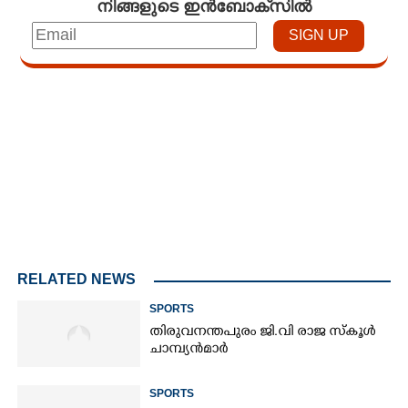
നിങ്ങളുടെ ഇൻബോക്സിൽ
Loaded
:
3.28%
/
Unmute
RELATED NEWS
SPORTS
തിരുവനന്തപുരം ജി.വി രാജ സ്കൂൾ
ചാമ്പ്യൻമാർ
SPORTS