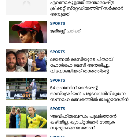
എറണാകുളത്ത് അന്താരാഷ്ട്ര
ക്രിക്കറ്റ് സ്‌റ്റേഡിയത്തിന് സർക്കാർ
അനുമതി
SPORTS
ജമീമയ്ക്ക് പരിക്ക്
SPORTS
ലയണൽ മെസിയുടെ പിതാവ്
ഹോർഹെ മെസി അന്തരിച്ചു,​
വിടവാങ്ങിയത് താരത്തിന്റെ
ഇതിഹാസ തുല്യമായ കരിയറിലെ
SPORTS
ശക്തികേന്ദ്രം
54 റൺസിന് ഓൾഔട്ട്;
ഓസ്‌ട്രേലിയൻ പര്യടനത്തിന് മുന്നേ
സന്നാഹ മത്സരത്തിൽ ബംഗ്ലാദേശിന്
തിരിച്ചടി, രണ്ടക്കം കടന്നത്
SPORTS
ഒരേയൊരു താരം
‘അവിഹിതബന്ധം പുലർത്താൻ
കഴിയില്ല,​ ക്യാപ്റ്റൻമാർ മാതൃക
സൃഷ്ടിക്കേണ്ടവരാണ്'
വിമർശനവുമായി ക്രിക്കറ്റ്