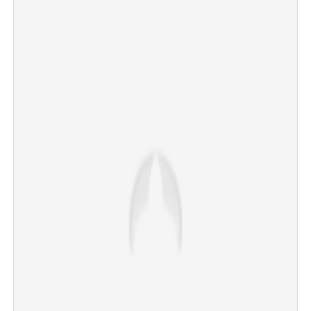
×
Share this link
Copy Link