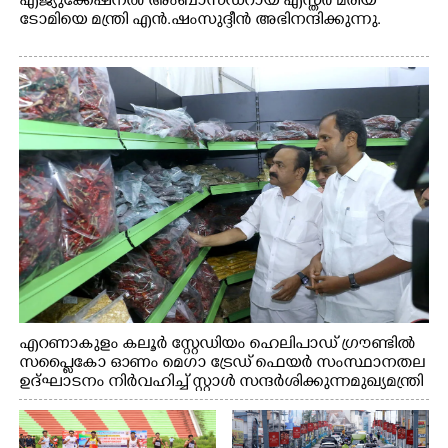
എജ്യുക്കേഷനൽ അംബാസഡറായ എസ്തർ മരിയ
ടോമിയെ മന്ത്രി എൻ.ഷംസുദ്ദീൻ അഭിനന്ദിക്കുന്നു.
എറണാകുളം കലൂർ സ്റ്റേഡിയം ഹെലിപാഡ് ഗ്രൗണ്ടിൽ
സപ്ളൈകോ ഓണം മെഗാ ട്രേഡ് ഫെയർ സംസ്ഥാനതല
ഉദ്ഘാടനം നിർവഹിച്ച് സ്റ്റാൾ സന്ദർശിക്കുന്ന മുഖ്യമന്ത്രി
വി.ഡി. സതീശൻ. മന്ത്രി അനൂപ് ജേക്കബ് സമീപം