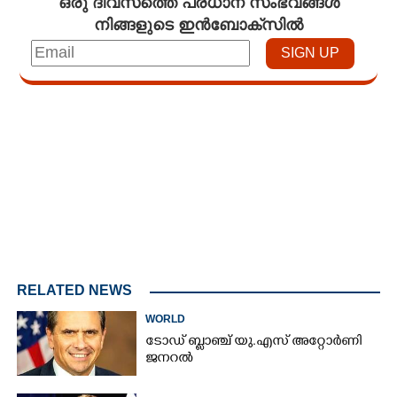
ഒരു ദിവസത്തെ പ്രധാന സംഭവങ്ങൾ
നിങ്ങളുടെ ഇൻബോക്സിൽ
Loaded
:
3.34%
/
Mute
RELATED NEWS
WORLD
ടോഡ് ബ്ലാഞ്ച് യു.എസ് അറ്റോർണി
ജനറൽ