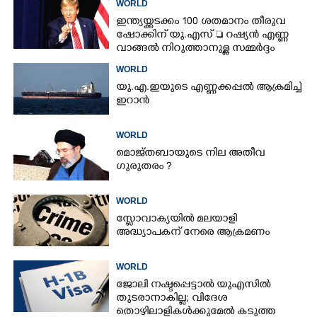
WORLD
ഇന്ത്യയ്ക്കടക്കം 100 ശതമാനം തീരുവ
ഷോക്കിന് യു.എസ്  റഷ്യൻ എണ്ണ
വാങ്ങൽ നിറുത്താനുള്ള സമ്മർദ്ദം
WORLD
യു.എ.ഇയുടെ എണ്ണക്കപ്പൽ ആക്രമിച്ച്
ഇറാൻ
WORLD
മൊജ്തബായുടെ നില അതീവ
ഗുരുതരം ?
WORLD
സ്ലോവാക്യയിൽ മലയാളി
അദ്ധ്യാപകന് നേരെ ആക്രമണം
WORLD
ജോലി നഷ്ടപ്പെട്ടാൽ യുഎസിൽ
തുടരാനാകില്ല; വിദേശ
തൊഴിലാളികൾക്കുമേൽ കടുത്ത