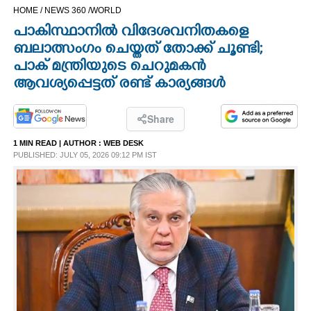
HOME /
NEWS 360 /
WORLD
CINEMA
പാകിസ്ഥാനില്‍ വിദേശവനിതകളെ
ബലാത്സംഗം ചെയ്തത് തോക്ക് ചൂണ്ടി;
OPINION
പാക് മന്ത്രിയുടെ ചെറുമകന്‍
ആവശ്യപ്പെട്ടത് രണ്ട് കാര്യങ്ങള്‍
PHOTOS
Share
LIFESTYLE
1 MIN READ
| AUTHOR :
WEB DESK
PUBLISHED: JULY 05, 2026 09:12 PM IST
SPIRITUAL
INFO+
ART
ASTRO