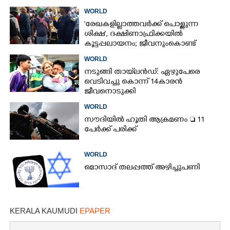
നിയന്ത്രണവുമായി ട്രംപ്‌
WORLD
'രേഖകളില്ലാത്തവർക്ക് പൊള്ളുന്ന
ശിക്ഷ', ദക്ഷിണാഫ്രിക്കയിൽ
കൂട്ടപ്പലായനം; ജീവനുംകൊണ്ട്
നാടുകടന്നത് ഒരു ലക്ഷത്തിലധികം
WORLD
പേർ
നടുങ്ങി തായ്‌ലൻഡ്: ഏഴുപേരെ
വെടിവച്ചു കൊന്ന് 14കാരൻ
ജീവനൊടുക്കി
WORLD
സൗദിയിൽ ഹൂതി ആക്രമണം  11
പേർക്ക് പരിക്ക്
WORLD
മൊസാദ് തലപ്പത്ത് അഴിച്ചുപണി
KERALA KAUMUDI
EPAPER