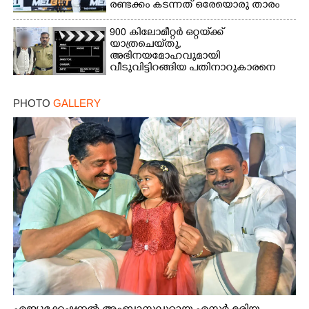
രണ്ടക്കം കടന്നത് ഒരേയൊരു താരം
900 കിലോമീറ്റർ ഒറ്റയ്‌ക്ക്
യാത്രചെ‌യ്‌തു,​
അഭിനയമോഹവുമായി
വീടുവിട്ടിറങ്ങിയ പതിനാറുകാരനെ
കണ്ടെത്തിയത് ഫിലിം സിറ്റിയിൽ
PHOTO
GALLERY