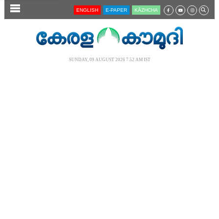
SECTIONS
ENGLISH
E-PAPER
KĀZHCHA
HOME
LATEST
SUNDAY, 09 AUGUST 2026 7.52 AM IST
AUDIO
NOTIFIED NEWS
POLL
KERALA
LOCAL
NEWS 360
CASE DIARY