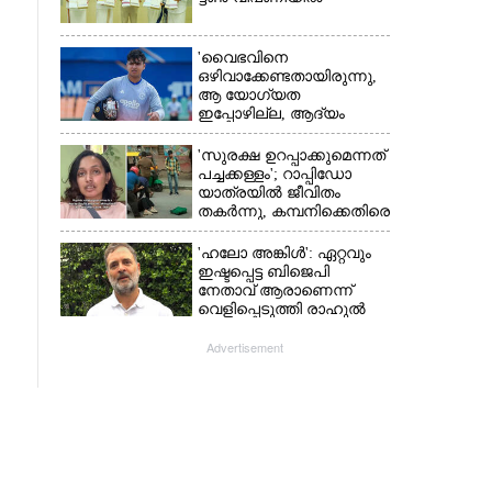
'വൈഭവിനെ
ഒഴിവാക്കേണ്ടതായിരുന്നു,​
ആ യോഗ്യത
ഇപ്പോഴില്ല, ആദ്യം
എല്ലാം പഠിക്കട്ടെ';
നിർദേശവുമായി മുൻ
'സുരക്ഷ ഉറപ്പാക്കുമെന്നത്
ക്രിക്കറ്റ് താരം
പച്ചക്കള്ളം'; റാപ്പിഡോ
യാത്രയിൽ ജീവിതം
തകർന്നു, കമ്പനിക്കെതിരെ
പരാതിയുമായി യുവതി
'ഹലോ അങ്കിൾ': ഏറ്റവും
ഇഷ്ടപ്പെട്ട ബിജെപി
നേതാവ് ആരാണെന്ന്
വെളിപ്പെടുത്തി രാഹുൽ
ഗാന്ധി
Advertisement