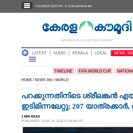
SECTIONS
FOUNDER EDITOR : K SUKUMARAN BA
HOME
LATEST
AUDIO
SATURDAY, 08 AUGUST 2026 3.36 PM IST
NOTIFIED NEWS
LATEST
AUDIO
KERALA
LOCAL
NEWS 360
POLL
KERALA
TIMELINE
FIFA WORLD CUP
NATION
HOME /
NEWS 360 /
WORLD
LOCAL
പറക്കുന്നതിനിടെ ശ്രീലങ്കൻ 
NEWS 360
ഇടിമിന്നലേറ്റു; 207 യാത്രക്കാ
1 MIN READ
CASE DIARY
PUBLISHED: JUNE 14, 2026 07:44 AM IST