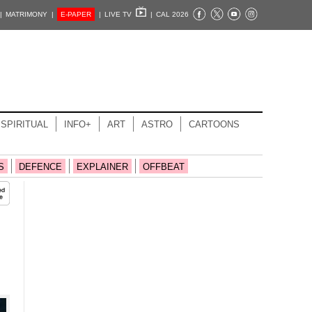
|
MATRIMONY |
E-PAPER
|
LIVE TV
|
CAL 2026
SPIRITUAL
INFO+
ART
ASTRO
CARTOONS
S
DEFENCE
EXPLAINER
OFFBEAT