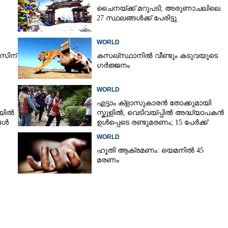
ചൈനയ്ക്ക് മറുപടി; അരുണാചലിലെ
27 സ്ഥലങ്ങൾക്ക് പേരിട്ടു
െ ശ്രീലങ്കൻ
Copy Link
WORLD
െ വിമാനത്തിന്
207 യാത്രക്കാർ,
സിന്
കസഖ്‌സ്ഥാനിൽ വീണ്ടും കടുവയുടെ
ഗർജ്ജനം
ഡിംഗ്
WORLD
എട്ടാം ക്ളാസുകാരൻ തോക്കുമായി
ിയിൽ
സ്കൂളിൽ, വെടിവയ്പ്പിൽ അദ്ധ്യാപകൻ
്ങൾ
ഉൾപ്പെടെ രണ്ടുമരണം; 15 പേർക്ക്
പരിക്ക്
WORLD
ഹൂതി ആക്രമണം: യെമനിൽ 45
മരണം