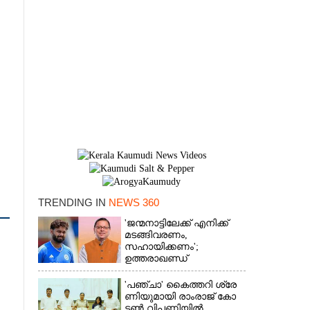
TRENDING IN
NEWS 360
×
'ജന്മനാട്ടിലേക്ക് എനിക്ക്
മടങ്ങിവരണം,
സഹായിക്കണം';
ഉത്തരാഖണ്ഡ്
മുഖ്യമന്ത്രിയോട്
അപേക്ഷയുമായി ഋഷഭ്
'​പ​ഞ്ചാ​'​ ​കൈ​ത്ത​റി​ ​ശ്രേ​
പന്ത്
ണി​യു​മാ​യി​ ​രാം​രാ​ജ് ​കോ​
ട്ടൺ വിപണിയിൽ