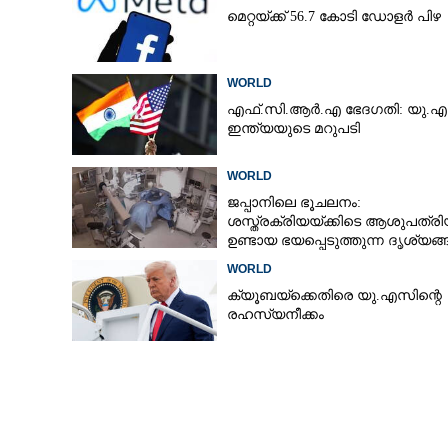
മെറ്റയ്ക്ക് 56.7 കോടി ഡോളർ പിഴ
പറക്കുന്നതിനിട
WORLD
എയർലൈൻസിന്റ
ഇടിമിന്നലേറ്റു; 
എഫ്.സി.ആർ.എ ഭേദഗതി: യു.എ
ഇന്ത്യയുടെ മറുപടി
അടിയന്തര ലാൻ
WORLD
ജപ്പാനിലെ ഭൂചലനം:
ശസ്ത്രക്രിയ‌യ്‌ക്കി‌ടെ ആശുപത്ര
ഉണ്ടായ ഭയപ്പെടുത്തുന്ന ദൃശ്യങ
പുറത്ത്
WORLD
ക്യൂബയ്‌ക്കെതിരെ യു.എസിന്റെ
രഹസ്യനീക്കം