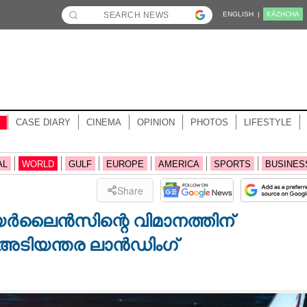
ENGLISH |
KĀZHCHA
CASE DIARY
CINEMA
OPINION
PHOTOS
LIFESTYLE
AL
WORLD
GULF
EUROPE
AMERICA
SPORTS
BUSINES
Share
എയർലൈൻസിന്റെ വിമാനത്തിന്
ർ, അടിയന്തര ലാൻഡിംഗ്