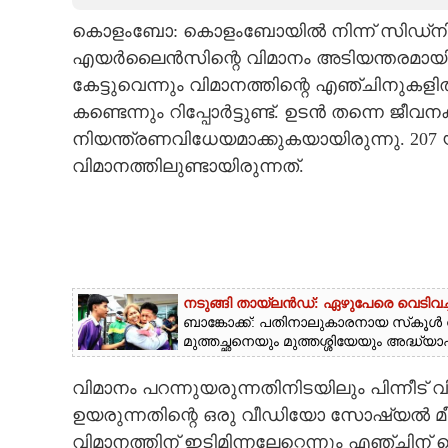
കൊളംബോ: കൊളംബോയിൽ നിന്ന് സിഡ്നിയിലേക്
CARTOONS
എയർലൈൻസിന്റെ വിമാനം അടിയന്തരമായി തി
കേട്ടുവെന്നും വിമാനത്തിന്റെ എഞ്ചിനുകള
LITERATURE
കണ്ടെന്നും റിപ്പോർട്ടുണ്ട്. ഉടൻ തന്നെ ജീ
നിയന്ത്രണവിധേയമാക്കുകയായിരുന്നു. 207 യ
ZOOM
വിമാനത്തിലുണ്ടായിരുന്നത്.
CONTACT US
നടുങ്ങി തായ്‌ലൻഡ്: ഏഴുപേരെ വെടിവച്
ബാങ്കോക്ക്: പതിനാലുകാരനായ സ്‌കൂൾ വി
മുത്തച്ഛനെയും മുത്തശ്ശിയേയും അദ്ധ്
വിമാനം പറന്നുയരുന്നതിനിടയിലും പിന്നീട് 
ഉയരുന്നതിന്റെ ഒരു വീഡിയോ സോഷ്യൽ മീഡി
വിമാനത്തിന് ഇടിമിന്നലേറ്റെന്നും എഞ്ചി