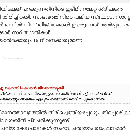
ക് പറക്കുന്നതിനിടെ ഇടിമിന്നലേറ്റ ശ്രീലങ്കൻ
രിച്ചിറക്കി. സംഭവത്തിനിടെ വലിയ സ്‌ഫോടന ശബ്ദ
ിൽ ഒന്നിൽ നിന്ന് തീജ്വാലകൾ ഉയരുന്നത് അൽപ്പനേര
വനക്കാർ സ്ഥിതിഗതികൾ
ാത്രക്കാരും 16 ജീവനക്കാരുമാണ്
Advertisement
ചു കൊന്ന് 14കാരൻ ജീവനൊടുക്കി
ദ്യാർത്ഥി നടത്തിയ കൂട്ടവെടിവയ്‌പിൽ വിറച്ച് തായ്‌ലൻഡ്.
യാപകരെയും അടക്കം ഏഴുപേരെയാണ് വെടിവച്ചുകൊന്നത്....
വിമാനത്താവളത്തിൽ തിരിച്ചെത്തിയപ്പോഴും തീപ്പൊരി
യയിൽ പ്രചരിക്കുന്നുണ്ട്.
ന് ചെറിയ കേടുപാടുകൾ സംഭവിച്ചതായും പൈലറ്റുമാർ