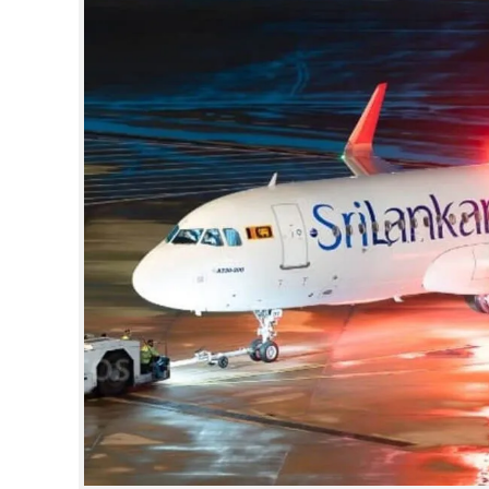
CINEMA
OPINION
PHOTOS
LIFESTYLE
SPIRITUAL
INFO+
ART
ASTRO