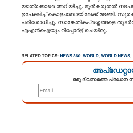
യാത്രക്കാരെ അറിയിച്ചു. മുൻകരുതൽ നടപട
ഉപേക്ഷിച്ച് കൊളംബോയിലേക്ക് മടങ്ങി. സു
പരിശോധിച്ചു. സാങ്കേതികപ്രശ്നങ്ങളെ തുട
എഎൻഐയും റിപ്പോർട്ട് ചെയ്തു.
RELATED TOPICS:
NEWS 360
,
WORLD
,
WORLD NEWS
,
അപ്ഡേറ്റാ
ഒരു ദിവസത്തെ പ്രധാന
Loaded
:
3.06%
/
Unmute