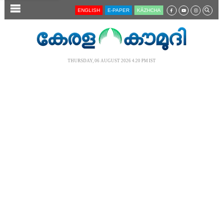
SECTIONS
ENGLISH
E-PAPER
KĀZHCHA
HOME
LATEST
THURSDAY, 06 AUGUST 2026 4.20 PM IST
AUDIO
NOTIFIED NEWS
POLL
KERALA
LOCAL
NEWS 360
CASE DIARY