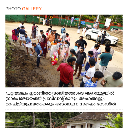
PHOTO
GALLERY
പ്രളയജലം ഇറങ്ങിത്തുടങ്ങിയതോടെ ആറന്മുളയിൽ
ഗ്രാമപഞ്ചായത്ത് പ്രസിഡന്റ് മാരും അംഗങ്ങളും
രാഷ്ട്രീയപ്രവത്തകരും അടങ്ങുന്ന സംഘം റോഡിൽ
അടിഞ്ഞ് കൂടിയ ചെളിയും മണ്ണും മറ്റ് മാലിന്യങ്ങളും
നീക്കം ചെയ്യുന്നു.