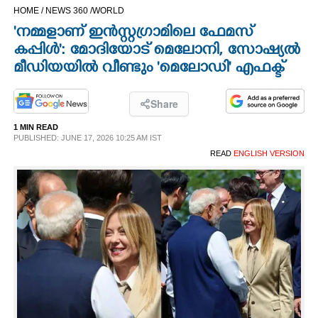
HOME /
NEWS 360 /
WORLD
CINEMA
'നമ്മളാണ് ഇന്‍സ്റ്റഗ്രാമിലെ ഫേമസ്
കപ്പിള്‍': മോദിയോട് മെലോനി, സോഷ്യൽ
OPINION
മീഡിയയിൽ വീണ്ടും 'മെലോഡി' എഫക്ട്
PHOTOS
Share
1 MIN READ
LIFESTYLE
PUBLISHED: JUNE 17, 2026 10:25 AM IST
READ
ENGLISH VERSION
SPIRITUAL
INFO+
ART
ASTRO