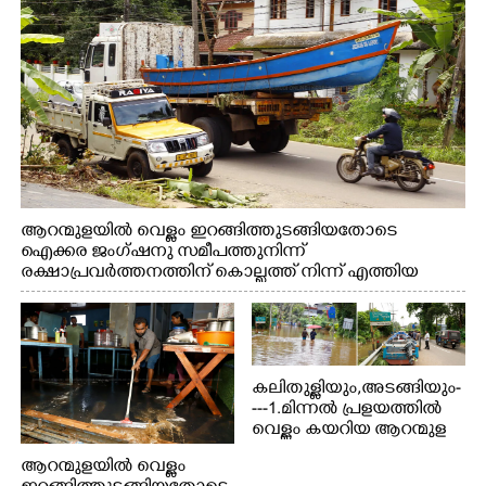
ആറന്മുളയിൽ വെള്ളം ഇറങ്ങിത്തുടങ്ങിയതോടെ
ഐക്കര ജംഗ്ഷനു സമീപത്തുനിന്ന്
രക്ഷാപ്രവർത്തനത്തിന് കൊല്ലത്ത് നിന്ന് എത്തിയ
ബോട്ടുകൾ തിരികെക്കൊണ്ടുപോകുന്നു.
കലിതുള്ളിയും,അടങ്ങിയും-
---1.മിന്നൽ പ്രളയത്തിൽ
വെള്ളം കയറിയ ആറന്മുള
പെട്രോൾ പമ്പിന്
ആറന്മുളയിൽ വെള്ളം
സമീപത്തെ റോ‌ഡ് രണ്ടാം