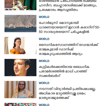
ഓൺലൈൻ പരിപാടിയിൽ ഷെയ്ഖ്
ഹസീന, ബംഗ്ളാദേശിലേക്ക് മടങ്ങും,
പ്രക്ഷോഭം ആസൂത്രിതം
WORLD
ഹോർമുസ്: ഒമാനുമായി
ധാരണയായെന്ന് ഇറാൻ കരാറിന് 50-
50 സാദ്ധ്യതയെന്ന് ചർച്ചകളിൽ
യു.എസിന് പങ്കില്ലെന്ന് ഇറാൻ
WORLD
സൈനികസേവനത്തിന് ഡെന്മാർക്ക്
രാജകുമാരി ഡാനിഷ്
രാജകുടുംബത്തിൽ ആദ്യം
WORLD
കുട്ടികൾക്കെതിരായ ലൈംഗിക
പരാമർശത്തിൽ മാപ്പ് പറഞ്ഞ്
സക്കർബർഗ്
WORLD
നടന്നത് വിദ്യാർത്ഥി പ്രതിഷേധമല്ല,​
അധികാര മാറ്റത്തിനുള്ള ശ്രമം;
മാതൃരാജ്യത്തേക്ക്
മടങ്ങിയെത്തുമെന്ന് ഷെയ്ഖ് ഹസീന
WORLD