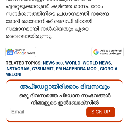
ഏറ്റെടുക്കാറുണ്ട്. കഴിഞ്ഞ മാസം റോം
സന്ദർശനത്തിനിടെ പ്രധാനമന്ത്രി നരേന്ദ്ര
മോദി മെലോനിക്ക് മെലഡി മിഠായി
സമ്മാനമായി നൽകിയതും ഏറെ
വൈറലായിരുന്നു.
RELATED TOPICS:
NEWS 360
,
WORLD
,
WORLD NEWS
,
INSTAGRAM
,
G7SUMMIT
,
PM NARENDRA MODI
,
GIORGIA
MELONI
അപ്ഡേറ്റായിരിക്കാം ദിവസവും
ഒരു ദിവസത്തെ പ്രധാന സംഭവങ്ങൾ
നിങ്ങളുടെ ഇൻബോക്സിൽ
Loaded
: