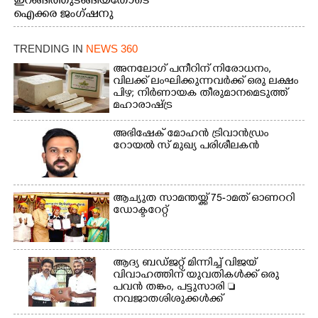
ഇറങ്ങിത്തുടങ്ങിയതോടെ
തീയതിയിലെ
ഐക്കര ജംഗ്ഷനു
കാഴ്ച.2.വെള്ളം
സമീപം ആറന്മുള
ഇറങ്ങിപ്പോൾ
കിടങ്ങന്നൂർ റോഡിന്
ഇന്നലെത്തെ
TRENDING IN
NEWS 360
സമീപം പ്രവർത്തിക്കു
കാഴ്ച.രക്ഷാപ്രവർത്തന
ആറന്മുള തട്ടുകട കഴുകി
അനലോഗ് പനീറിന് നിരോധനം,
ത്തിന് ഓച്ചിറ അഴിക്കലിൽ
വൃത്തിയാക്കുന്നു.
വിലക്ക് ലംഘിക്കുന്നവർക്ക് ഒരു ലക്ഷം
നിന്ന്എത്തിച്ച ബോട്ടും.
പിഴ; നിർണായക തീരുമാനമെടുത്ത്
മഹാരാഷ്ട്ര
അഭിഷേക് മോഹൻ ട്രിവാൻഡ്രം
റോയൽ സ് മുഖ്യ പരിശീലകൻ
ആച്യുത സാമന്തയ്ക്ക് 75-ാമത് ഓണററി
ഡോക്ടറേറ്റ്
ആദ്യ ബഡ്ജറ്റ് മിന്നിച്ച് വിജയ്
വിവാഹത്തിന് യുവതികൾക്ക് ഒരു
പവൻ തങ്കം, പട്ടുസാരി 
നവജാതശിശുക്കൾക്ക്
സ്വർണമോതിരം  വിദ്യാർത്ഥികൾക്ക്