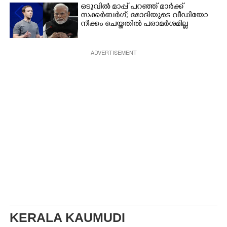
സൈക്കിൾ
ഒടുവിൽ മാപ്പ് പറഞ്ഞ് മാർക്ക്
സക്കർബർഗ്; മോദിയുടെ വീഡിയോ
നീക്കം ചെയ്തതിൽ പരാമർശമില്ല
ADVERTISEMENT
KERALA KAUMUDI