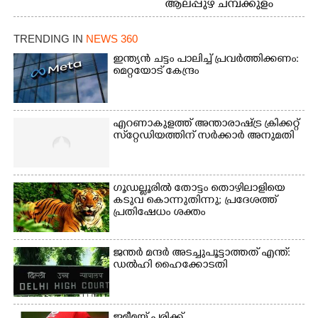
ആലപ്പുഴ ചമ്പക്കുളം
ഫാദർ തോമസ്
ഫാദർ തോമസ്
പോരൂക്കര സെൻട്രൽ
പോരൂക്കര സെൻട്രൽ
സ്കൂളിലെ ദുരിതാശ്വാസ
TRENDING IN
NEWS 360
സ്കൂളിലെ ദുരിതാശ്വാസ
ക്യാമ്പിലെത്തിയവർ
ക്യാമ്പിലെത്തിയവർ മഴ
വസ്ത്രങ്ങൾ
ഇന്ത്യൻ ചട്ടം പാലിച്ച് പ്രവർത്തിക്കണം:
മെറ്റയോട് കേന്ദ്രം
മാറിനിന്ന ഇടവേളയിൽ
ഉണക്കാനിട്ടിരിക്കുന്ന
ക്യാമ്പ് പരിസരത്ത്
ഗോൾപോസ്റ്റിന് മുന്നിൽ
വസ്ത്രങ്ങൾ
ഫുട്ബോൾ കളികളിൽ
ഉണക്കാനിടുന്ന കാഴ്ച.
ഏർപ്പെട്ടിരിക്കുന്ന
എറണാകുളത്ത് അന്താരാഷ്ട്ര ക്രിക്കറ്റ്
കുട്ടികൾ
സ്‌റ്റേഡിയത്തിന് സർക്കാർ അനുമതി
ഗൂഡല്ലൂരിൽ തോട്ടം തൊഴിലാളിയെ
കടുവ കൊന്നുതിന്നു; പ്രദേശത്ത്
പ്രതിഷേധം ശക്തം
ജന്ത‌‌ർ മന്ദർ അടച്ചുപൂട്ടാത്തത് എന്ത്:
ഡൽഹി ഹൈക്കോടതി