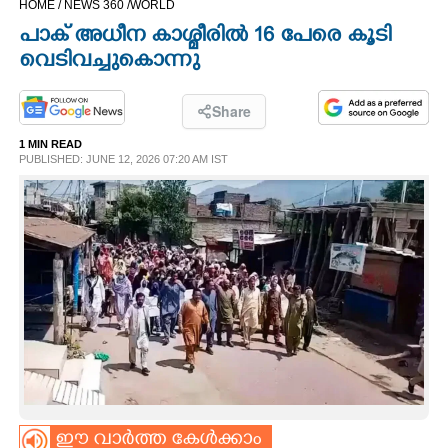
HOME /
NEWS 360 /
WORLD
CINEMA
പാക് അധീന കാശ്മീരിൽ 16 പേരെ കൂടി
വെടിവച്ചുകൊന്നു
OPINION
Share
PHOTOS
1 MIN READ
PUBLISHED: JUNE 12, 2026 07:20 AM IST
LIFESTYLE
SPIRITUAL
INFO+
ART
ASTRO
ഈ വാർത്ത കേൾക്കാം