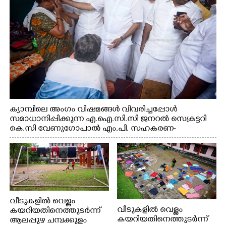
ക്യാമ്പിലെ അംഗം വിഷമങ്ങൾ വിവരിച്ചപ്പോൾ
സമാധാനിപ്പിക്കുന്ന എ.ഐ.സി.സി ജനറൽ സെക്രട്ടറി
കെ.സി വേണുഗോപാൽ എം.പി. സഹകരണ-
എക്സൈസ് വകുപ്പ് മന്ത്രി എം. ലിജു, എന്നിവർ
വീടുകളിൽ വെള്ളം
വീടുകളിൽ വെള്ളം
കയറിയതിനെത്തുടർന്ന്
കയറിയതിനെത്തുടർന്ന്
ആലപ്പുഴ ചമ്പക്കുളം