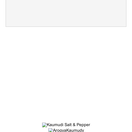
×
Share this link
Copy Link