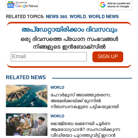
RELATED TOPICS:
NEWS 360
,
WORLD
,
WORLD NEWS
അപ്ഡേറ്റായിരിക്കാം ദിവസവും
ഒരു ദിവസത്തെ പ്രധാന സംഭവങ്ങൾ
നിങ്ങളുടെ ഇൻബോക്സിൽ
RELATED NEWS
WORLD
ഹോർമുസ് അടഞ്ഞുതന്നെ;
അമേരിക്കയ്‌ക്ക് മുന്നിൽ
നിബന്ധനകളുടെ പട്ടികയുമായി
ഇറാൻ
WORLD
മൊജ്‌തബ ഖമനേയി പൂർണ
ആരോഗ്യവാൻ? സംസാരിക്കുന്ന
വീഡിയോ പുറത്തുവിട്ട് ഇറാൻ