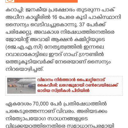
കറാച്ചി: ജനകീയ പ്രക്ഷോഭം തുടരുന്ന പാക്
CARTOONS
അധീന കാശ്മീരിൽ 16 പേരെ കൂടി പാകിസ്ഥാനി
സൈന്യം വെടിവച്ചുകൊന്നു. 37 പേർക്ക്
LITERATURE
പരിക്കേറ്റു. അവകാശ നിഷേധത്തിനെതിരെ
ജോയിന്റ് അവാമി ആക്ഷൻ കമ്മിറ്റിയുടെ
ZOOM
(ജെ.എ.എ.സി) നേതൃത്വത്തിൽ ഇന്നലെ
റവാലാകോട്ടിലെ ഈദ് ഗാഹ് ഗ്രൗണ്ടിൽ
CONTACT US
ഒത്തുകൂടിയവർക്ക് നേരെയാണ് സൈന്യം
നിറയൊഴിച്ചത്.
വിമാനം നിർത്താൻ പൈലറ്റിനോട്
കൈവീശി; ലഗേജുമായി റൺവേയിലേക്ക്
ഓടിയ സ്‌ത്രീകൾ പിടിയിൽ
ഏകദേശം 70,000 പേർ പ്രതിഷേധത്തിൽ
പങ്കെടുത്തെന്നാണ് വിവരം. അരിയടക്കം
നിത്യോപയോഗ സാധനങ്ങളു‌ടെ
വിലക്കയറ്റത്തിനെതിരെ സമാധാനപരമായി