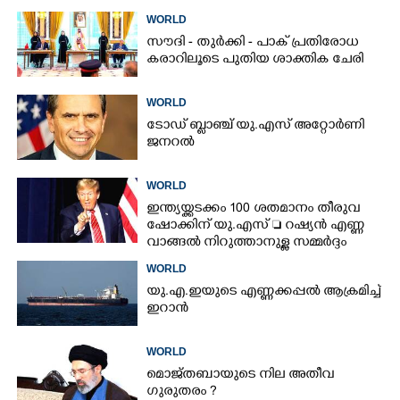
വാർത്താ ഏജൻസി
WORLD
സൗദി - തുർക്കി - പാക് പ്രതിരോധ
കരാറിലൂടെ പുതിയ ശാക്തിക ചേരി
WORLD
ടോഡ് ബ്ലാഞ്ച് യു.എസ് അറ്റോർണി
ജനറൽ
WORLD
ഇന്ത്യയ്ക്കടക്കം 100 ശതമാനം തീരുവ
ഷോക്കിന് യു.എസ്  റഷ്യൻ എണ്ണ
വാങ്ങൽ നിറുത്താനുള്ള സമ്മർദ്ദം
WORLD
യു.എ.ഇയുടെ എണ്ണക്കപ്പൽ ആക്രമിച്ച്
ഇറാൻ
WORLD
മൊജ്തബായുടെ നില അതീവ
ഗുരുതരം ?