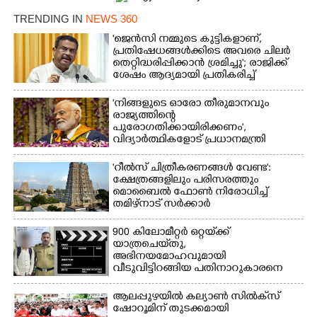
TRENDING IN
NEWS 360
'ജെൻസി നമ്മുടെ കുട്ടികളാണ്,
പ്രതിഷേധങ്ങൾക്കിടെ അവരെ ചിലർ
തെറ്റിദ്ധരിപ്പിക്കാൻ ശ്രമിച്ചു'; രാജിക്ക്
ശേഷം ആദ്യമായി പ്രതികരിച്ച്
ധർമ്മേന്ദ്ര പ്രധാൻ
'നിങ്ങളുടെ ഓരോ തീരുമാനവും
രാജ്യത്തിന്റെ
പുരോഗതിക്കായിരിക്കണം',​
വിദ്യാർത്ഥികളോട് പ്രധാനമന്ത്രി
'റീൽസ് ചിത്രീകരണങ്ങൾ വേണ്ട':
ക്ഷേത്രങ്ങളിലും പരിസരത്തും
മൊബൈൽ ഫോൺ നിരോധിച്ച്
തമിഴ്നാട് സർക്കാർ
900 കിലോമീറ്റർ ഒറ്റയ്‌ക്ക്
യാത്രചെ‌യ്‌തു,​
അഭിനയമോഹവുമായി
വീടുവിട്ടിറങ്ങിയ പതിനാറുകാരനെ
കണ്ടെത്തിയത് ഫിലിം സിറ്റിയിൽ
ആലപ്പുഴയിൽ കല്യാൺ സിൽക്‌സ്
ഷോറൂമിന് തുടക്കമായി