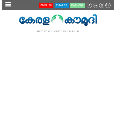
SECTIONS
ENGLISH
E-PAPER
KĀZHCHA
HOME
LATEST
SUNDAY, 09 AUGUST 2026 7.10 PM IST
AUDIO
NOTIFIED NEWS
POLL
KERALA
LOCAL
NEWS 360
CASE DIARY