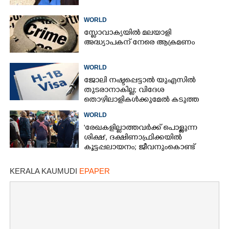
WORLD
സ്ലോവാക്യയിൽ മലയാളി
അദ്ധ്യാപകന് നേരെ ആക്രമണം
WORLD
ജോലി നഷ്ടപ്പെട്ടാൽ യുഎസിൽ
തുടരാനാകില്ല; വിദേശ
തൊഴിലാളികൾക്കുമേൽ കടുത്ത
നിയന്ത്രണവുമായി ട്രംപ്‌
WORLD
'രേഖകളില്ലാത്തവർക്ക് പൊള്ളുന്ന
ശിക്ഷ', ദക്ഷിണാഫ്രിക്കയിൽ
കൂട്ടപ്പലായനം; ജീവനുംകൊണ്ട്
നാടുകടന്നത് ഒരു ലക്ഷത്തിലധികം
പേർ
KERALA KAUMUDI
EPAPER