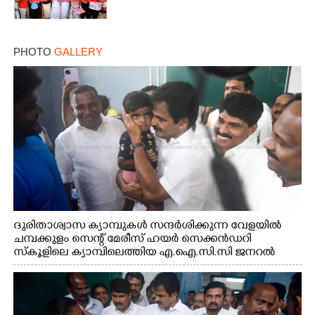
PHOTO
GALLERY
ദുരിതാശ്വാസ ക്യാമ്പുകൾ സന്ദർശിക്കുന്ന വേളയിൽ
ചമ്പക്കുളം സെന്റ് മേരീസ് ഹയർ സെക്കൻഡറി
സ്കൂളിലെ ക്യാമ്പിലെത്തിയ എ.ഐ.സി.സി ജനറൽ
സെക്രട്ടറി കെ.സി വേണുഗോപാൽ എം.പി കുരുന്നിനെ
എടുത്ത് ലാളിച്ചപ്പോൾ. സഹകരണ-എക്സൈസ്
വകുപ്പ് മന്ത്രി എം. ലിജു, കൃഷിവകുപ്പ് മന്ത്രി ടി. സിദ്ദിഖ്,
റെജി ചെറിയാൻ എം. എൽ. എ എന്നിവർ സമീപം