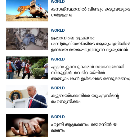
WORLD
കസഖ്‌സ്ഥാനിൽ വീണ്ടും കടുവയുടെ
ഗർജ്ജനം
WORLD
ജപ്പാനിലെ ഭൂചലനം:
ശസ്ത്രക്രിയ‌യ്‌ക്കി‌ടെ ആശുപത്രിയിൽ
ഉണ്ടായ ഭയപ്പെടുത്തുന്ന ദൃശ്യങ്ങൾ
പുറത്ത്
WORLD
എട്ടാം ക്ളാസുകാരൻ തോക്കുമായി
സ്കൂളിൽ, വെടിവയ്പ്പിൽ
അദ്ധ്യാപകൻ ഉൾപ്പെടെ രണ്ടുമരണം;
15 പേർക്ക് പരിക്ക്
WORLD
ക്യൂബയ്‌ക്കെതിരെ യു.എസിന്റെ
രഹസ്യനീക്കം
WORLD
ഹൂതി ആക്രമണം: യെമനിൽ 45
മരണം