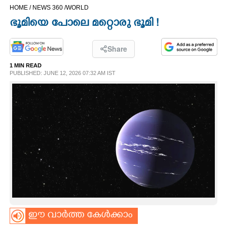
HOME /
NEWS 360 /
WORLD
CINEMA
ഭൂമിയെ പോലെ മറ്റൊരു ഭൂമി !
OPINION
Share
1 MIN READ
PHOTOS
PUBLISHED: JUNE 12, 2026 07:32 AM IST
LIFESTYLE
SPIRITUAL
INFO+
ART
ഈ വാർത്ത കേൾക്കാം
ASTRO