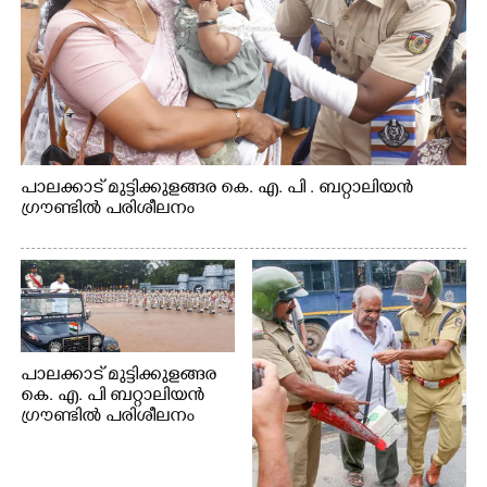
പാലക്കാട് മുട്ടിക്കുളങ്ങര കെ. എ. പി . ബറ്റാലിയൻ
ഗ്രൗണ്ടിൽ പരിശീലനം
പാലക്കാട് മുട്ടിക്കുളങ്ങര
കെ. എ. പി ബറ്റാലിയൻ
ഗ്രൗണ്ടിൽ പരിശീലനം