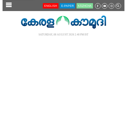
SECTIONS
ENGLISH
E-PAPER
KĀZHCHA
HOME
LATEST
SATURDAY, 08 AUGUST 2026 2.48 PM IST
AUDIO
NOTIFIED NEWS
POLL
KERALA
LOCAL
NEWS 360
CASE DIARY