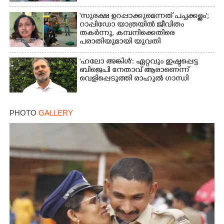
ക്രിക്കറ്റ് താരം
'സുരക്ഷ ഉറപ്പാക്കുമെന്നത് പച്ചക്കള്ളം';
റാപ്പിഡോ യാത്രയിൽ ജീവിതം
തകർന്നു, കമ്പനിക്കെതിരെ
പരാതിയുമായി യുവതി
'ഹലോ അങ്കിൾ': ഏറ്റവും ഇഷ്ടപ്പെട്ട
ബിജെപി നേതാവ് ആരാണെന്ന്
വെളിപ്പെടുത്തി രാഹുൽ ഗാന്ധി
PHOTO
GALLERY