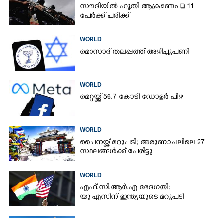
സൗദിയിൽ ഹൂതി ആക്രമണം  11
പേർക്ക് പരിക്ക്
WORLD
മൊസാദ് തലപ്പത്ത് അഴിച്ചുപണി
WORLD
മെറ്റയ്ക്ക് 56.7 കോടി ഡോളർ പിഴ
WORLD
ചൈനയ്ക്ക് മറുപടി; അരുണാചലിലെ 27
സ്ഥലങ്ങൾക്ക് പേരിട്ടു
WORLD
എഫ്.സി.ആർ.എ ഭേദഗതി:
യു.എസിന് ഇന്ത്യയുടെ മറുപടി