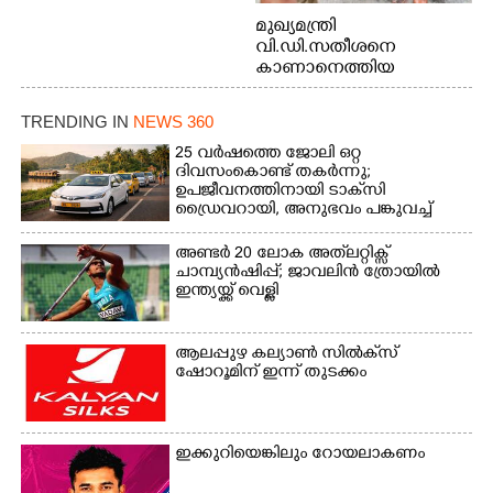
മുഖ്യമന്ത്രി
വി.ഡി.സതീശനെ
കാണാനെത്തിയ
മോഹനൻ നായർ
TRENDING IN
NEWS 360
25 വർഷത്തെ ജോലി ഒറ്റ
ദിവസംകൊണ്ട് തകർന്നു;
ഉപജീവനത്തിനായി ടാക്‌സി
ഡ്രൈവറായി,​ അനുഭവം പങ്കുവച്ച്
യുവതി
അണ്ടർ 20 ലോക അത്‌ലറ്റിക്സ്
ചാമ്പ്യൻഷിപ്പ്; ജാവലിൻ ത്രോയിൽ
ഇന്ത്യയ്ക്ക് വെള്ളി
ആലപ്പുഴ കല്യാൺ സിൽക്‌സ്
ഷോറൂമിന് ഇന്ന് തുടക്കം
ഇക്കുറിയെങ്കിലും റോയലാകണം