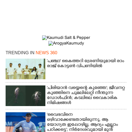
TRENDING IN
NEWS 360
'​പ​ഞ്ചാ​'​ ​കൈ​ത്ത​റി​ ​ശ്രേ​ണി​യു​മാ​യി​ ​രാം​
രാ​ജ് ​കോ​ട്ടൺ വിപണിയിൽ
'പിരിയാൻ വയ്യെന്റെ കുഞ്ഞേ'; ജീവനറ്റ
കുഞ്ഞിനെ ചുമലിലേറ്റി നീന്തുന്ന
ഡോൾഫിൻ; കടലിലെ വൈകാരിക
നിമിഷങ്ങൾ
'വൈഭവിനെ
ഒഴിവാക്കേണ്ടതായിരുന്നു,​ ആ
യോഗ്യത ഇപ്പോഴില്ല, ആദ്യം എല്ലാം
പഠിക്കട്ടെ'; നിർദേശവുമായി മുൻ