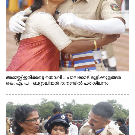
അമ്മയ്ക്ക് ഇരിക്കട്ടെ തൊപ്പി ...പാലക്കാട് മുട്ടിക്കുളങ്ങര
കെ. എ. പി . ബറ്റാലിയൻ ഗ്രൗണ്ടിൽ പരിശീലനം