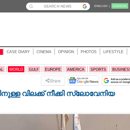
ENGLISH |
KĀZHCHA
CASE DIARY
CINEMA
OPINION
PHOTOS
LIFESTYLE
AL
WORLD
GULF
EUROPE
AMERICA
SPORTS
BUSINES
Share
ള്ള വിലക്ക് നീക്കി സ്ലോവേനിയ