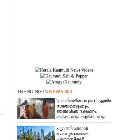
TRENDING IN
NEWS 360
'കത്തിത്തീരാൻ ഇനി എത്ര
×
സമയമെടുക്കും,
ഞങ്ങൾക്ക് ഭക്ഷണം
കഴിക്കാനും കുളിക്കാനും
ഉള്ളതാണ്': അച്ഛന്റെ
സംസ്കാരചടങ്ങിനിടെ
പുറത്തിറങ്ങാൻ
മക്കൾ
പോലുമാകാതെ
പ്രവാസികൾ