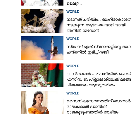
ലൈറ്റ്...
WORLD
നടന്നത് ചരിത്രം ,​ ബഹിരാകാശത്
നടക്കുന്ന ആദ്യമലയാളിയായി
ആയുധ വ്യാപാര
അനിൽ മേനോൻ
വിലക്ക് നീക്കി
WORLD
സ്‌പേസ് എക്സ് റോക്കറ്റിന്റെ ഭാഗ
ചന്ദ്രനിൽ ഇടിച്ചിറങ്ങി
WORLD
ഓൺലൈൻ പരിപാടിയിൽ ഷെയ്ഖ
ഹസീന, ബംഗ്ളാദേശിലേക്ക് മടങ്ങു
പ്രക്ഷോഭം ആസൂത്രിതം
WORLD
സൈനികസേവനത്തിന് ഡെന്മാർക്
രാജകുമാരി ഡാനിഷ്
രാജകുടുംബത്തിൽ ആദ്യം