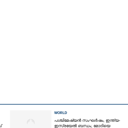
Share this link
WORLD
പശ്ചിമേഷ്യൻ സംഘർഷം,​ ഇന്ത്യ-
്
ഇസ്രയേൽ ബന്ധം; മോദിയെ