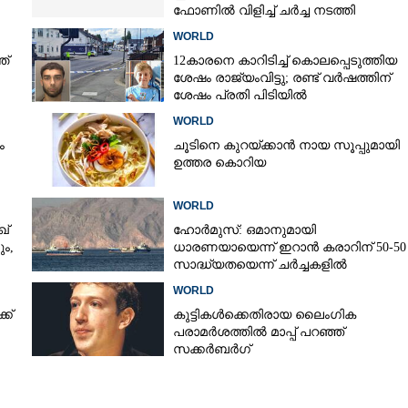
ഫോണിൽ വിളിച്ച് ചർച്ച നടത്തി
നെതന്യാഹു
WORLD
Copy Link
ത്
12കാരനെ കാറിടിച്ച് കൊലപ്പെടുത്തിയ
ശേഷം രാജ്യംവിട്ടു; രണ്ട് വർഷത്തിന്
ം: ഇസ്രയേലിനുള്ള
ശേഷം പ്രതി പിടിയിൽ
 സ്ലോവേനിയ
WORLD
ം
ചൂടിനെ കുറയ്‌ക്കാൻ നായ സൂപ്പുമായി
ഉത്തര കൊറിയ
WORLD
്
ഹോർമുസ്: ഒമാനുമായി
ം,
ധാരണയായെന്ന് ഇറാൻ കരാറിന് 50-50
സാദ്ധ്യതയെന്ന് ചർച്ചകളിൽ
യു.എസിന് പങ്കില്ലെന്ന് ഇറാൻ
WORLD
ക്
കുട്ടികൾക്കെതിരായ ലൈംഗിക
പരാമർശത്തിൽ മാപ്പ് പറഞ്ഞ്
സക്കർബർഗ്