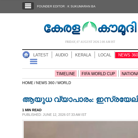
SECTIONS
FOUNDER EDITOR : K SUKUMARAN BA
HOME
LATEST
AUDIO
FRIDAY, 07 AUGUST 2026 2.00 AM IST
NOTIFIED NEWS
LATEST
AUDIO
KERALA
LOCAL
NEWS 360
POLL
KERALA
TIMELINE
FIFA WORLD CUP
NATION
HOME /
NEWS 360 /
WORLD
LOCAL
ആയുധ വ്യാപാരം: ഇസ്രയേലിനു
NEWS 360
1 MIN READ
PUBLISHED: JUNE 12, 2026 07:33 AM IST
CASE DIARY