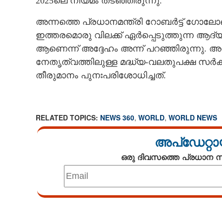
2025ലെ നിയമം തടഞ്ഞിരുന്നു.
അന്നത്തെ പ്രധാനമന്ത്രി റോബർട്ട് ഗോലോ
ഇത്തരമൊരു വിലക്ക് ഏർപ്പെടുത്തുന്ന 
ആണെന്ന് അദ്ദേഹം അന്ന് പറഞ്ഞിരുന്നു.
നേതൃത്വത്തിലുള്ള മദ്ധ്യ-വലതുപക്ഷ സ
തീരുമാനം പുനഃപരിശോധിച്ചത്.
RELATED TOPICS:
NEWS 360
,
WORLD
,
WORLD NEWS
അപ്ഡേറ്റാ
ഒരു ദിവസത്തെ പ്രധാന
Loaded
:
3.56%
/
Mute