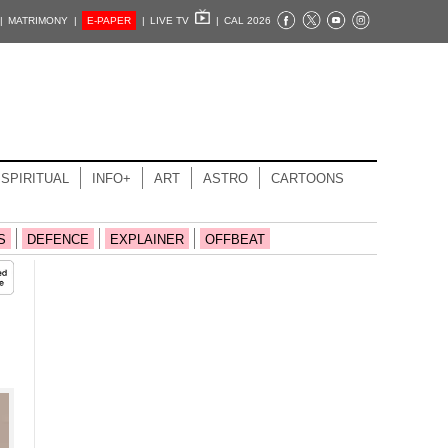
|
MATRIMONY |
E-PAPER
|
LIVE TV
|
CAL 2026
SPIRITUAL
INFO+
ART
ASTRO
CARTOONS
S
DEFENCE
EXPLAINER
OFFBEAT