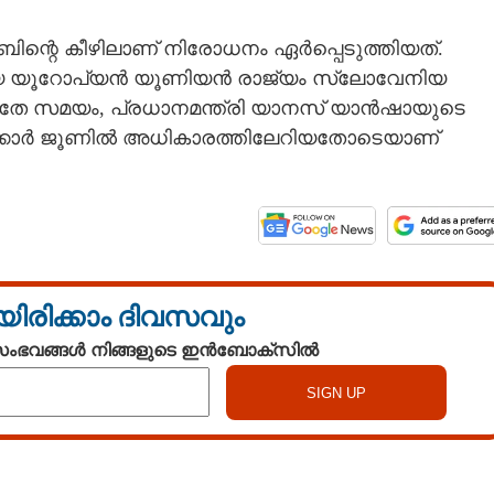
ബിന്റെ കീഴിലാണ് നിരോധനം ഏർപ്പെടുത്തിയത്.
ആദ്യ യൂറോപ്യൻ യൂണിയൻ രാജ്യം സ്ലോവേനിയ
 അതേ സമയം, പ്രധാനമന്ത്രി യാനസ് യാൻഷായുടെ
ർക്കാർ ജൂണിൽ അധികാരത്തിലേറിയതോടെയാണ്
യിരിക്കാം ദിവസവും
 സംഭവങ്ങൾ നിങ്ങളുടെ ഇൻബോക്സിൽ
Watch More