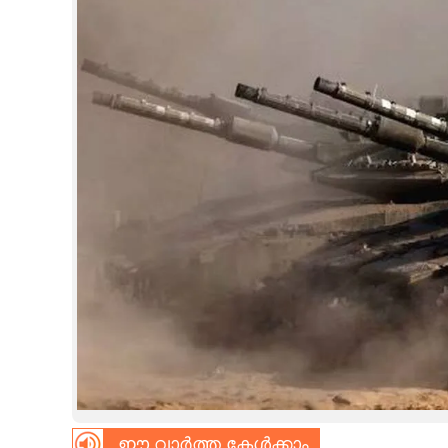
CINEMA
OPINION
PHOTOS
LIFESTYLE
SPIRITUAL
INFO+
ART
ASTRO
ഈ വാർത്ത കേൾക്കാം