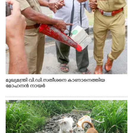
മുഖ്യമന്ത്രി വി.ഡി.സതീശനെ കാണാനെത്തിയ
മോഹനൻ നായർ