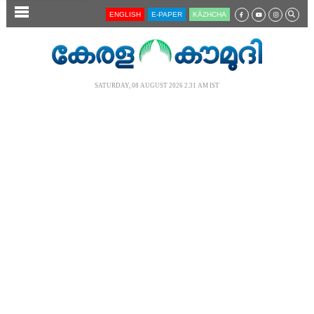
SECTIONS
ENGLISH
E-PAPER
KĀZHCHA
HOME
LATEST
SATURDAY, 08 AUGUST 2026 2.31 AM IST
AUDIO
NOTIFIED NEWS
POLL
KERALA
LOCAL
NEWS 360
CASE DIARY