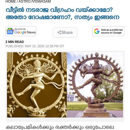
HOME /
ASTRO /
VISWASAM
CINEMA
വീട്ടിൽ നടരാജ വിഗ്രഹം വയ്‌ക്കാമോ?
അതോ ദോഷമാണോ?, സത്യം ഇങ്ങനെ
OPINION
Share
PHOTOS
2 MIN READ
PUBLISHED: MAY 10, 2026 12:38 PM IST
LIFESTYLE
SPIRITUAL
INFO+
ART
ASTRO
കലാപ്രേമികൾക്കും ഭക്തർക്കും ഒരുപോലെ