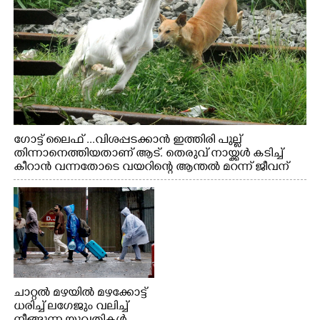
ഗോട്ട് ലൈഫ് ...വിശപ്പടക്കാൻ ഇത്തിരി പുല്ല്
തിന്നാനെത്തിയതാണ് ആട്. തെരുവ് നായ്ക്കൾ കടിച്ച്
കീറാൻ വന്നതോടെ വയറിന്റെ ആന്തൽ മറന്ന് ജീവന്
വേണ്ടിയായി ഓട്ടം. എറണാകുളം വാത്തുരുത്തിയിൽ
നിന്നുള്ള കാഴ്ച
ചാറ്റൽ മഴയിൽ മഴക്കോട്ട്
ധരിച്ച് ലഗേജും വലിച്ച്