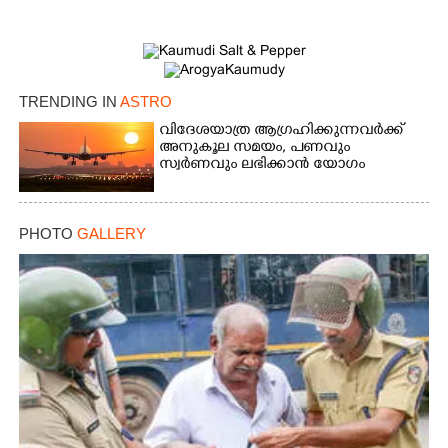
TRENDING IN
ASTRO
വിദേശയാത്ര ആഗ്രഹിക്കുന്നവർക്ക്
അനുകൂല സമയം,​ പണവും
സ്വർണവും ലഭിക്കാൻ യോഗം
PHOTO
GALLERY