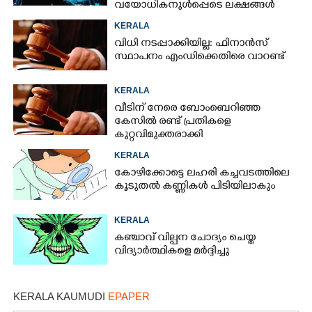
വയോധികനുൾപ്പെടെ ലക്ഷങ്ങൾ
നഷ്ടമായി
KERALA
വിധി നടപ്പാക്കിയില്ല: ഫിനാൻസ്
സ്ഥാപനം എംഡിക്കെതിരെ വാറണ്ട്
KERALA
വീടിന് നേരെ ബോംബെറിഞ്ഞ
കേസിൽ രണ്ട് പ്രതികളെ
കുറ്റവിമുക്തരാക്കി
KERALA
കോഴിക്കോട്ടെ ലഹരി കച്ചവടത്തിലെ
കൂടുതൽ കണ്ണികൾ പിടിയിലാകും
KERALA
കഞ്ചാവ് വില്പന ചോദ്യം ചെയ്ത
വിദ്യാർത്ഥികളെ മർദ്ദിച്ചു
KERALA KAUMUDI
EPAPER