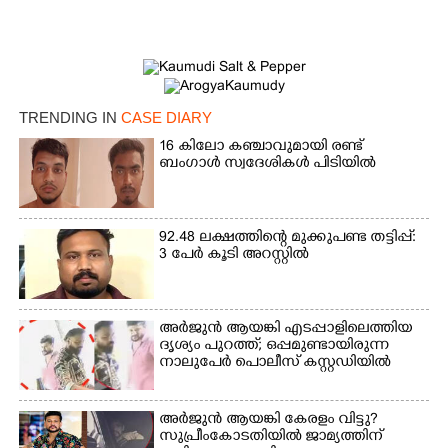
TRENDING IN
CASE DIARY
16 കിലോ കഞ്ചാവുമായി രണ്ട്
ബംഗാൾ സ്വദേശികൾ പിടിയിൽ
×
Share this link
92.48 ലക്ഷത്തിന്റെ മുക്കുപണ്ട തട്ടിപ്പ്:
3 പേർ കൂടി അറസ്റ്റിൽ
അർജുൻ ആയങ്കി എടപ്പാളിലെത്തിയ
Copy Link
ദൃശ്യം പുറത്ത്; ഒപ്പമുണ്ടായിരുന്ന
നാലുപേർ പൊലീസ് കസ്റ്റഡിയിൽ
അർജുൻ ആയങ്കി കേരളം വിട്ടു?
സുപ്രീംകോടതിയിൽ ജാമ്യത്തിന്