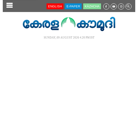
SECTIONS
ENGLISH
E-PAPER
KĀZHCHA
HOME
LATEST
SUNDAY, 09 AUGUST 2026 4.20 PM IST
AUDIO
NOTIFIED NEWS
POLL
KERALA
LOCAL
NEWS 360
CASE DIARY