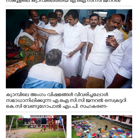
സ്കൂളിലെ ക്യാമ്പിലെത്തിയ എ.ഐ.സി.സി ജനറൽ
സെക്രട്ടറി കെ.സി വേണുഗോപാൽ എം.പി കുരുന്നിനെ
എടുത്ത് ലാളിച്ചപ്പോൾ. സഹകരണ-എക്സൈസ്
വകുപ്പ് മന്ത്രി എം. ലിജു, കൃഷിവകുപ്പ് മന്ത്രി ടി. സിദ്ദിഖ്,
റെജി ചെറിയാൻ എം. എൽ. എ എന്നിവർ സമീപം
ക്യാമ്പിലെ അംഗം വിഷമങ്ങൾ വിവരിച്ചപ്പോൾ
സമാധാനിപ്പിക്കുന്ന എ.ഐ.സി.സി ജനറൽ സെക്രട്ടറി
കെ.സി വേണുഗോപാൽ എം.പി. സഹകരണ-
എക്സൈസ് വകുപ്പ് മന്ത്രി എം. ലിജു, എന്നിവർ