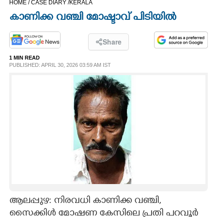
HOME /
CASE DIARY /
KERALA
CINEMA
കാണിക്ക വഞ്ചി മോഷ്ടാവ് പിടിയിൽ
OPINION
Share
1 MIN READ
PHOTOS
PUBLISHED: APRIL 30, 2026 03:59 AM IST
LIFESTYLE
SPIRITUAL
INFO+
ART
ആലപ്പുഴ: നിരവധി കാണിക്ക വഞ്ചി,
ASTRO
സൈക്കിൾ മോഷണ കേസിലെ പ്രതി പറവൂർ