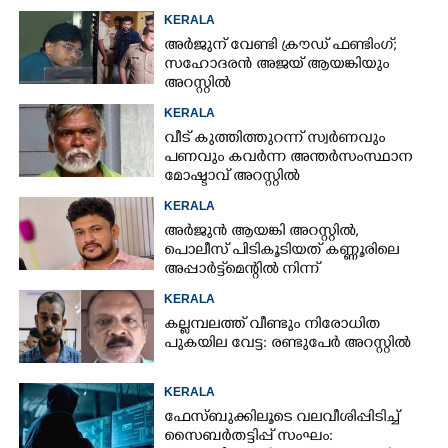
അറസ്റ്റ് ചെയ്‌തു
KERALA
അർജുന് വേണ്ടി ക്രൗഡ് ഫണ്ടിംഗ്;
സഹോദരൻ അജയ് ആയങ്കിയും
അറസ്റ്റിൽ
KERALA
വീട് കുത്തിത്തുറന്ന് സ്വർണവും
പണവും കവർന്ന അന്തർസംസ്ഥാന
മോഷ്ടാവ് അറസ്റ്റിൽ
KERALA
അർജുൻ ആയങ്കി അറസ്റ്റിൽ,
പൊലീസ് പിടികൂടിയത് കണ്ണൂരിലെ
അപ്പാർട്ട്‌മെന്റിൽ നിന്ന്
KERALA
കല്ലമ്പലത്ത് വീണ്ടും നിരോധിത
പുകയില വേട്ട: രണ്ടുപേർ അറസ്റ്റിൽ
KERALA
ഫേസ്ബുക്കിലൂടെ വലവീശിപ്പിടിച്ച്
സൈബർതട്ടിപ്പ് സംഘം: