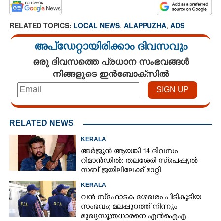
RELATED TOPICS:
LOCAL NEWS
,
ALAPPUZHA
,
ADS
അപ്ഡേറ്റായിരിക്കാം ദിവസവും
ഒരു ദിവസത്തെ പ്രധാന സംഭവങ്ങൾ
നിങ്ങളുടെ ഇൻബോക്സിൽ
RELATED NEWS
KERALA
അർജുൻ ആയങ്കി 14 ദിവസം
റിമാൻഡിൽ; തലശേരി സ്‌പെഷ്യൽ
സബ് ജയിലിലേക്ക് മാറ്റി
KERALA
വൻ സ്‌ഫോടക ശേഖരം പിടികൂടിയ
സംഭവം; മലപ്പുറത്ത് നിന്നും
മുഖ്യസൂത്രധാരനെ എൻഐഎ