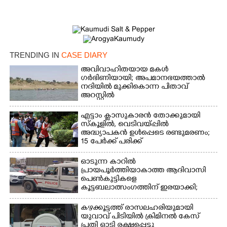
TRENDING IN
CASE DIARY
അവിവാഹിതയായ മകൾ
ഗർഭിണിയായി; അപമാനഭയത്താൽ
നദിയിൽ മുക്കികൊന്ന പിതാവ്
അറസ്റ്റിൽ
എട്ടാം ക്ളാസുകാരൻ തോക്കുമായി
സ്കൂളിൽ, വെടിവയ്പ്പിൽ
അദ്ധ്യാപകൻ ഉൾപ്പെടെ രണ്ടുമരണം;
15 പേർക്ക് പരിക്ക്
×
ഓടുന്ന കാറിൽ
Share this link
പ്രായപൂർത്തിയാകാത്ത ആദിവാസി
പെൺകുട്ടികളെ
കൂട്ടബലാത്സംഗത്തിന് ഇരയാക്കി;
മൂന്ന് പേർ പിടിയിൽ
കഴക്കൂട്ടത്ത് രാസലഹരിയുമായി
യുവാവ് പിടിയിൽ ക്രിമിനൽ കേസ്
പ്രതി ഓടി രക്ഷപ്പെട്ടു