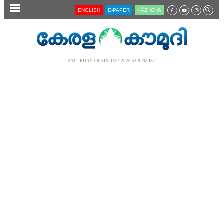
SECTIONS
ENGLISH
E-PAPER
KĀZHCHA
HOME
LATEST
SATURDAY, 08 AUGUST 2026 5.08 PM IST
AUDIO
NOTIFIED NEWS
POLL
KERALA
LOCAL
NEWS 360
CASE DIARY