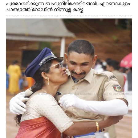
പുരോഗമിക്കുന്ന ബഹുനിലക്കെട്ടിടങ്ങൾ. എറണാകുളം
ചാത്യാത്ത് റോഡിൽ നിന്നുള്ള കാഴ്ച