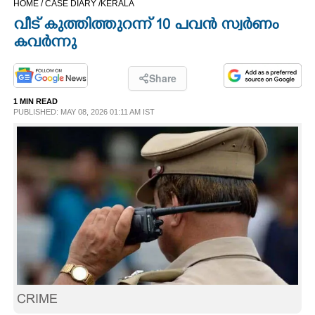
HOME /
CASE DIARY /
KERALA
CINEMA
വീട് കുത്തിത്തുറന്ന് 10 പവൻ സ്വർണം
കവർന്നു
OPINION
Share
PHOTOS
1 MIN READ
PUBLISHED: MAY 08, 2026 01:11 AM IST
LIFESTYLE
SPIRITUAL
INFO+
ART
CRIME
ASTRO