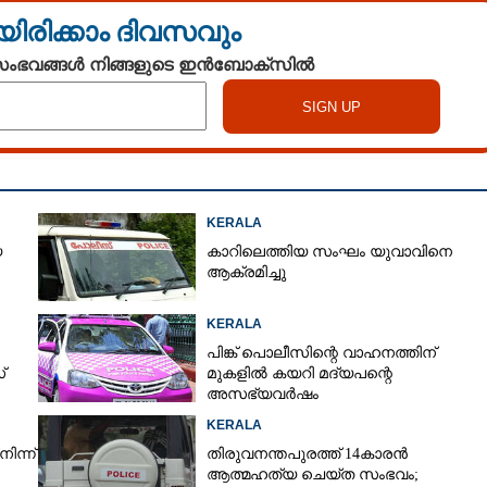
യിരിക്കാം ദിവസവും
 സംഭവങ്ങൾ നിങ്ങളുടെ ഇൻബോക്സിൽ
KERALA
െ
കാറിലെത്തിയ സംഘം യുവാവിനെ
ആക്രമിച്ചു
KERALA
പിങ്ക് പൊലീസിന്റെ വാഹനത്തിന്
്
മുകളിൽ കയറി മദ്യപന്റെ
അസഭ്യവ‌ർഷം
Share this link
KERALA
ിന്ന്
തിരുവനന്തപുരത്ത് 14കാരൻ
ആത്മഹത്യ ചെയ്ത സംഭവം;