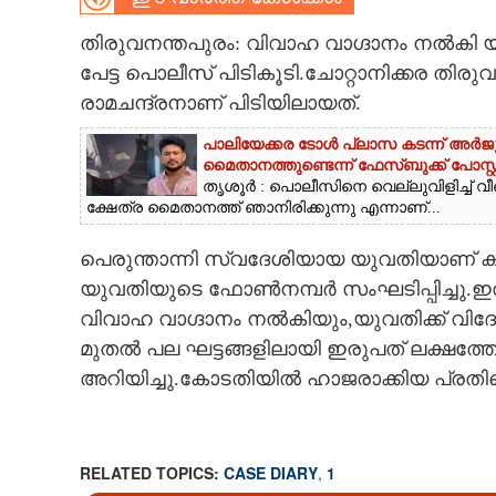
CARTOONS
തിരുവനന്തപുരം: വിവാഹ വാഗ്ദാനം നൽകി യു
പേട്ട പൊലീസ് പിടികൂടി.ചോറ്റാനിക്കര തിരു
രാമചന്ദ്രനാണ് പിടിയിലായത്.
LITERATURE
പാലിയേക്കര ടോൾ പ്ലാസ കടന്ന് അർജുൻ 
ZOOM
മൈതാനത്തുണ്ടെന്ന് ഫേസ്ബുക്ക് പോസ്റ്റ
തൃശൂർ : പൊലീസിനെ വെല്ലുവിളിച്ച് വീ
ക്ഷേത്ര മൈതാനത്ത് ഞാനിരിക്കുന്നു എന്നാണ്...
CONTACT US
പെരുന്താന്നി സ്വദേശിയായ യുവതിയാണ് കബളിപ
യുവതിയുടെ ഫോൺനമ്പർ സംഘടിപ്പിച്ചു.
വിവാഹ വാഗ്ദാനം നൽകിയും,യുവതിക്ക് വിദേശത്
മുതൽ പല ഘട്ടങ്ങളിലായി ഇരുപത് ലക്ഷത്ത
അറിയിച്ചു.കോടതിയിൽ ഹാജരാക്കിയ പ്രതി
RELATED TOPICS:
CASE DIARY
,
1