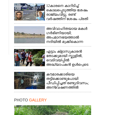
12കാരനെ കാറിടിച്ച്
കൊലപ്പെടുത്തിയ ശേഷം
രാജ്യംവിട്ടു; രണ്ട്
വർഷത്തിന് ശേഷം പ്രതി
പിടിയിൽ
അവിവാഹിതയായ മകൾ
ഗർഭിണിയായി;
അപമാനഭയത്താൽ
നദിയിൽ മുക്കികൊന്ന
പിതാവ് അറസ്റ്റിൽ
എട്ടാം ക്ളാസുകാരൻ
തോക്കുമായി സ്കൂളിൽ,
വെടിവയ്പ്പിൽ
അദ്ധ്യാപകൻ ഉൾപ്പെടെ
രണ്ടുമരണം; 15 പേർക്ക്
പരിക്ക്
കൗമാരക്കാരിയെ
തട്ടിക്കൊണ്ടുപോയി
പീഡിപ്പിച്ചത് രണ്ടുദിവസം;
അന്വേഷണത്തിൽ
നിർണായകമായത്
ഓൺലൈൻ ഫുഡ്
PHOTO
GALLERY
ഡെലിവറി