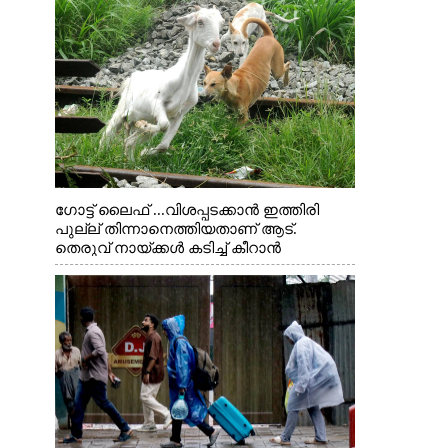
ഗോട്ട് ലൈഫ് ...വിശപ്പടക്കാൻ ഇത്തിരി
പുല്ല് തിന്നാനെത്തിയതാണ് ആട്.
തെരുവ് നായ്ക്കൾ കടിച്ച് കീറാൻ
വന്നതോടെ വയറിന്റെ ആന്തൽ മറന്ന്
ജീവന് വേണ്ടിയായി ഓട്ടം. എറണാകുളം
വാത്തുരുത്തിയിൽ നിന്നുള്ള കാഴ്ച