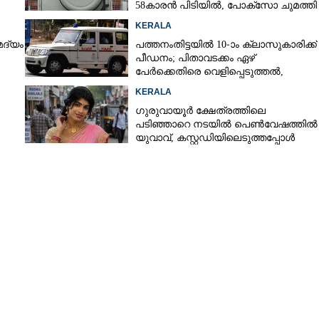
58കാരൻ പിടിയിൽ, പോക്‌സോ ചുമത്തി
അറസ്റ്റ്
KERALA
മദ്യം
പത്തനംതിട്ടയിൽ 10-ാം ക്ലാസുകാരിക്ക്
Copy Link
പീഡനം; പിതാവടക്കം ഏഴ്
ങ്ങൾ തട്ടിയ പ്രതി
പേർക്കെതിരെ വെളിപ്പെടുത്തൽ,
മൂന്നുപേർ അറസ്റ്റിൽ
KERALA
ഗുരുവായൂർ ക്ഷേത്രത്തിലെ
പടിഞ്ഞാറെ നടയിൽ പെൺവേഷത്തിൽ
യുവാവ്,​ കസ്റ്റഡിയിലെടുത്തപ്പോൾ
തെളിഞ്ഞത് വൻഗൂഢാലോചന