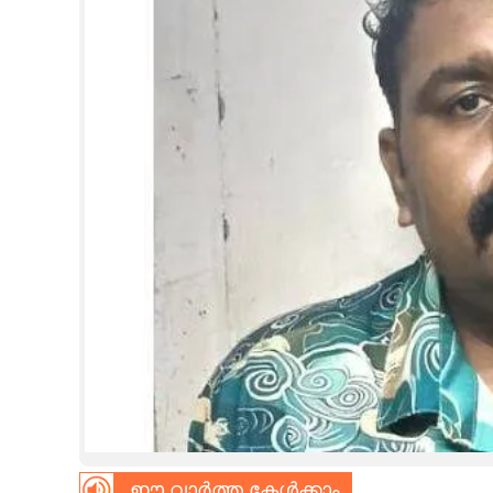
CINEMA
OPINION
PHOTOS
LIFESTYLE
SPIRITUAL
INFO+
ART
ASTRO
ഈ വാർത്ത കേൾക്കാം