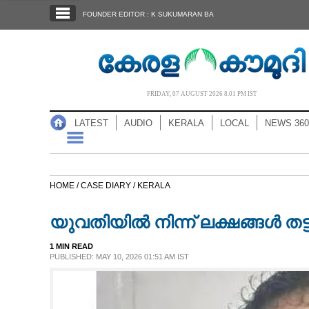
SECTIONS
FOUNDER EDITOR : K SUKUMARAN BA
HOME
LATEST
AUDIO
FRIDAY, 07 AUGUST 2026 8.01 PM IST
NOTIFIED NEWS
LATEST
AUDIO
KERALA
LOCAL
NEWS 360
POLL
KERALA
HOME /
CASE DIARY /
KERALA
LOCAL
യുവതിയിൽ നിന്ന് ലക്ഷങ്ങൾ തട്
NEWS 360
1 MIN READ
PUBLISHED: MAY 10, 2026 01:51 AM IST
CASE DIARY