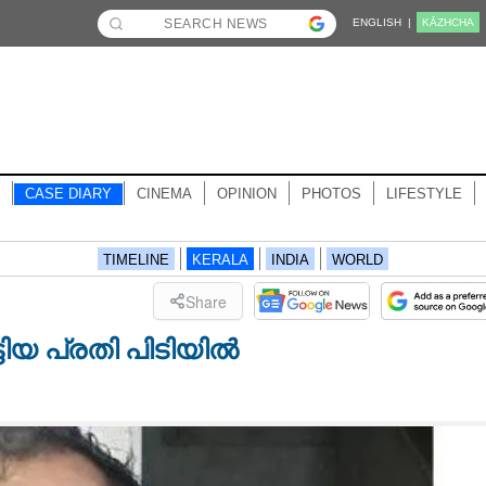
ENGLISH |
KĀZHCHA
CASE DIARY
CINEMA
OPINION
PHOTOS
LIFESTYLE
TIMELINE
KERALA
INDIA
WORLD
Share
ടിയ പ്രതി പിടിയിൽ