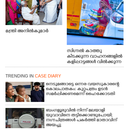
മന്ത്രി അനിൽകുമാർ
സിഗ്നൽ കാത്തു
കിടക്കുന്ന വാഹനങ്ങളിൽ
കളിപ്പാട്ടങ്ങൾ വിൽക്കുന്ന
നാടോടി യുവതി. ഇടപ്പള്ളി
ജംഗ്ഷനിൽ നിന്നുള്ള കാഴ്ച
TRENDING IN
CASE DIARY
നെടുമങ്ങാട്ടെ ഒന്നര വയസുകാരന്റെ
കൊലപാതകം: കുറ്റപത്രം ഉടൻ
സമർപ്പിക്കണമെന്ന് ഹൈക്കോടതി
ബംഗളൂരുവിൽ നിന്ന് മലയാളി
യുവാവിനെ തട്ടിക്കൊണ്ടുപോയി;
നഗ്നചിത്രങ്ങൾ പകർത്തി മാതാവിന്
അയച്ചു