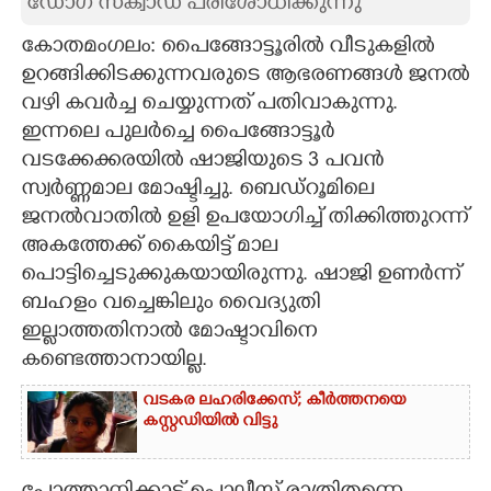
ഡോഗ് സ്ക്വാഡ് പരിശോധിക്കുന്നു
CARTOONS
കോതമംഗലം: പൈങ്ങോട്ടൂരിൽ വീടുകളിൽ
ഉറങ്ങിക്കിടക്കുന്നവരുടെ ആഭരണങ്ങൾ ജനൽ
LITERATURE
വഴി കവർച്ച ചെയ്യുന്നത് പതിവാകുന്നു.
ഇന്നലെ പുലർച്ചെ പൈങ്ങോട്ടൂർ
വടക്കേക്കരയിൽ ഷാജിയുടെ 3 പവൻ
ZOOM
സ്വർണ്ണമാല മോഷ്ടിച്ചു. ബെഡ്റൂമിലെ
ജനൽവാതിൽ ഉളി ഉപയോഗിച്ച് തിക്കിത്തുറന്ന്
CONTACT US
അകത്തേക്ക് കൈയിട്ട് മാല
പൊട്ടിച്ചെടുക്കുകയായിരുന്നു. ഷാജി ഉണർന്ന്
ബഹളം വച്ചെങ്കിലും വൈദ്യുതി
ഇല്ലാത്തതിനാൽ മോഷ്ടാവിനെ
കണ്ടെത്താനായില്ല.
വടകര ലഹരിക്കേസ്; കീർത്തനയെ
കസ്റ്റഡിയിൽ വിട്ടു