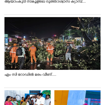
ആയാംകുടി സ്‌കൂളിലെ ദുരിതാശ്വാസ ക്യാമ്പ്....
എം സി റോഡിൽ മരം വീണ്.....