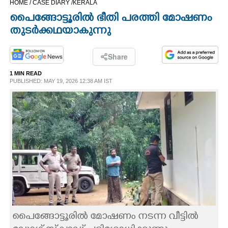
HOME /
CASE DIARY /
KERALA
CINEMA
പൈങ്ങോട്ടൂരിൽ ഭീതി പരത്തി മോഷണം
തുടർക്കഥയാകുന്നു
OPINION
Share
PHOTOS
1 MIN READ
PUBLISHED: MAY 19, 2026 12:38 AM IST
LIFESTYLE
SPIRITUAL
INFO+
ART
പൈങ്ങോട്ടൂരിൽ മോഷണം നടന്ന വീട്ടിൽ
ASTRO