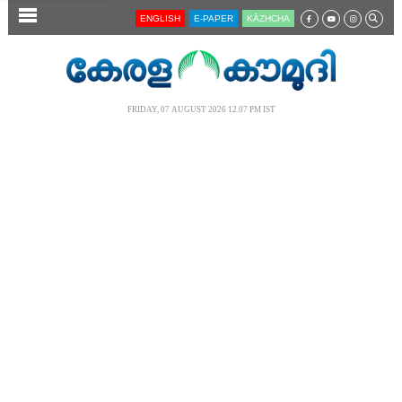
SECTIONS
ENGLISH
E-PAPER
KĀZHCHA
HOME
LATEST
FRIDAY, 07 AUGUST 2026 12.07 PM IST
AUDIO
NOTIFIED NEWS
POLL
KERALA
LOCAL
NEWS 360
CASE DIARY