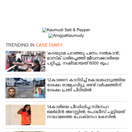
TRENDING IN
CASE DIARY
'കടയുടമ പറഞ്ഞു പണം നൽകാൻ';
മാസ്‌ക് ധരിച്ചെത്തി ജീവനക്കാരിയെ
പറ്റിച്ചു, നഷ്‌ടമായത് 6000 രൂപ
12കാരനെ കാറിടിച്ച് കൊലപ്പെടുത്തിയ
ശേഷം രാജ്യംവിട്ടു; രണ്ട് വർഷത്തിന്
ശേഷം പ്രതി പിടിയിൽ
14കാരിയെ പീഡിപ്പിച്ച സ്‌നേഹ
മെർലിൻ അറസ്റ്റിൽ; പൊലീസ് പൂട്ടിയത്
നാലാമത്തെ പോക്‌സോ കേസിൽ