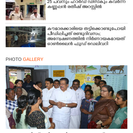
25 പവനും ഹാർഡ് ഡിസ്കും കവർന്ന
കണ്ണപ്പൻ രതീഷ് അറസ്റ്റിൽ
കൗമാരക്കാരിയെ തട്ടിക്കൊണ്ടുപോയി
പീഡിപ്പിച്ചത് രണ്ടുദിവസം;
അന്വേഷണത്തിൽ നിർണായകമായത്
ഓൺലൈൻ ഫുഡ് ഡെലിവറി
PHOTO
GALLERY