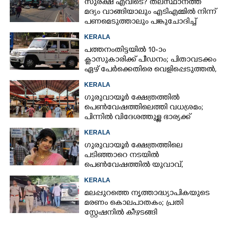
സുരക്ഷ എവിടെ?​ തലസ്ഥാനത്ത്
മദ്യം വാങ്ങിയാലും എടിഎമ്മിൽ നിന്ന്
പണമെടുത്താലും പങ്കുചോദിച്ച്
സാമൂഹ്യവിരുദ്ധർ
KERALA
പത്തനംതിട്ടയിൽ 10-ാം
ക്ലാസുകാരിക്ക് പീഡനം; പിതാവടക്കം
ഏഴ് പേർക്കെതിരെ വെളിപ്പെടുത്തൽ,
മൂന്നുപേർ അറസ്റ്റിൽ
KERALA
ഗുരുവായൂർ ക്ഷേത്രത്തിൽ
പെൺവേഷത്തിലെത്തി വധശ്രമം;
പിന്നിൽ വിദേശത്തുള്ള ഭാര്യക്ക്
ചിത്രങ്ങൾ അയച്ചതിലെ പക
KERALA
ഗുരുവായൂർ ക്ഷേത്രത്തിലെ
പടിഞ്ഞാറെ നടയിൽ
പെൺവേഷത്തിൽ യുവാവ്,​
കസ്റ്റഡിയിലെടുത്തപ്പോൾ
KERALA
തെളിഞ്ഞത് വൻഗൂഢാലോചന
മലപ്പുറത്തെ നൃത്താദ്ധ്യാപികയുടെ
മരണം കൊലപാതകം; പ്രതി
സ്റ്റേഷനിൽ കീഴടങ്ങി