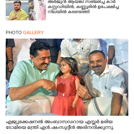
അർജുൻ ആയങ്കി സഞ്ചരിച്ച കാർ
കസ്റ്റഡിയിൽ,​ കണ്ണൂരിൽ ഉപേക്ഷിച്ച
നിലയിൽ കണ്ടെത്തി
PHOTO
GALLERY
എജ്യുക്കേഷനൽ അംബാസഡറായ എസ്തർ മരിയ
ടോമിയെ മന്ത്രി എൻ.ഷംസുദ്ദീൻ അഭിനന്ദിക്കുന്നു.