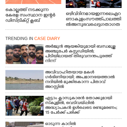
കൊല്ലത്ത് നടക്കുന്ന
ഒഴിവ് ദിനമായ ഇന്നലെ എറ
കേരള സംസ്ഥാന ഇന്റർ
ണാകുളം സൗത്ത് പാലത്തി
ഡിസ്ട്രിക്റ്റ് ക്ലബ്
ൽ അനുഭവപ്പെട്ട ഗതാഗത
അത്‌ലറ്റിക്
ക്കുരുക്ക്
ചാമ്പ്യൻഷിപ്പിൽ അണ്ടർ
20 ആൺകുട്ടികളുടെ 200
TRENDING IN
CASE DIARY
മീറ്റർ ഓട്ടം ഫൈനൽ
അർജുൻ ആയങ്കിയുമായി ബന്ധമുള്ള
മത്സരത്തിനിടെ സിന്തറ്റിക്
അഞ്ചുപേർ കസ്റ്റഡിയിൽ;
ട്രാക്കിന് കുറുകെ ഓടുന്ന
പിടിയിലായത് തിരുവനന്തപുരത്ത്
നായകൾ.
നിന്ന്
അവിവാഹിതയായ മകൾ
ഗർഭിണിയായി; അപമാനഭയത്താൽ
നദിയിൽ മുക്കികൊന്ന പിതാവ്
അറസ്റ്റിൽ
എട്ടാം ക്ളാസുകാരൻ തോക്കുമായി
സ്കൂളിൽ, വെടിവയ്പ്പിൽ
അദ്ധ്യാപകൻ ഉൾപ്പെടെ രണ്ടുമരണം;
15 പേർക്ക് പരിക്ക്
ഓടുന്ന കാറിൽ