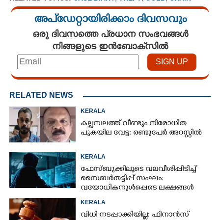
അപ്ഡേറ്റായിരിക്കാം ദിവസവും
ഒരു ദിവസത്തെ പ്രധാന സംഭവങ്ങൾ
നിങ്ങളുടെ ഇൻബോക്സിൽ
RELATED NEWS
KERALA
കല്ലമ്പലത്ത് വീണ്ടും നിരോധിത
പുകയില വേട്ട: രണ്ടുപേർ അറസ്റ്റിൽ
KERALA
ഫേസ്ബുക്കിലൂടെ വലവീശിപ്പിടിച്ച്
സൈബർതട്ടിപ്പ് സംഘം:
വയോധികനുൾപ്പെടെ ലക്ഷങ്ങൾ
നഷ്ടമായി
KERALA
വിധി നടപ്പാക്കിയില്ല: ഫിനാൻസ്