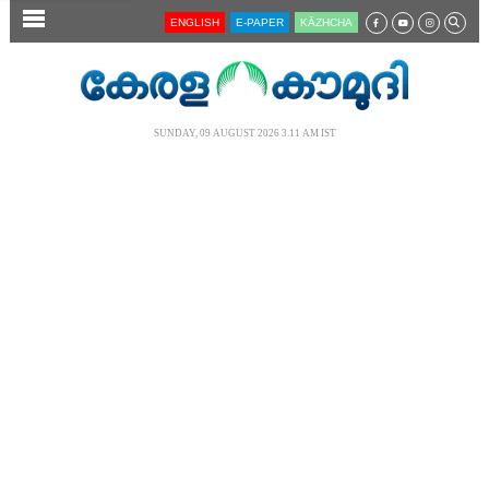
SECTIONS
ENGLISH
E-PAPER
KĀZHCHA
HOME
LATEST
SUNDAY, 09 AUGUST 2026 3.11 AM IST
AUDIO
NOTIFIED NEWS
POLL
KERALA
LOCAL
NEWS 360
CASE DIARY