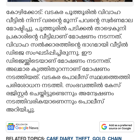
CARTOONS
കോഴിക്കോട്: വടകര പൂത്തൂരിൽ വിവാഹ
വീട്ടിൽ നിന്ന് വരന്റെ മൂന്ന് പവന്റെ സ്വർണമാല
മോഷ്ടിച്ചു. പൂത്തൂരിൽ പടിക്കൽ താഴെകുനി
LITERATURE
പ്രകാശിന്റെ വീട്ടിലാണ് മോഷണം നടന്നത്.
വിവാഹ സൽക്കാരത്തിന്റെ ഭാഗമായി വീട്ടിൽ
ZOOM
ഡിജെ സംഘടിപ്പിച്ചിരുന്നു. ഈ
ഡിജെയ്ക്കിടെയാണ് മോഷണം നടന്നത്.
CONTACT US
അലമാര കുത്തിതുറന്നാണ് മോഷണം
നടത്തിയത്. വടകര പൊലീസ് സ്ഥലത്തെത്തി
പരിശോധന നടത്തി. സംഭവത്തിൽ കേസ്
രജിസ്റ്റർ ചെയ്തിട്ടുണ്ടെന്നും അന്വേഷണം
നടത്തിവരികയാണെന്നും പൊലീസ്
അറിയിച്ചു.
RELATED TOPICS:
CASE DIARY
,
THEFT
,
GOLD
,
CHAIN