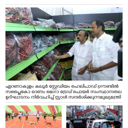
എറണാകുളം കലൂർ സ്റ്റേഡിയം ഹെലിപാഡ് ഗ്രൗണ്ടിൽ
സപ്ളൈകോ ഓണം മെഗാ ട്രേഡ് ഫെയർ സംസ്ഥാനതല
ഉദ്ഘാടനം നിർവഹിച്ച് സ്റ്റാൾ സന്ദർശിക്കുന്ന മുഖ്യമന്ത്രി
വി.ഡി. സതീശൻ. മന്ത്രി അനൂപ് ജേക്കബ് സമീപം