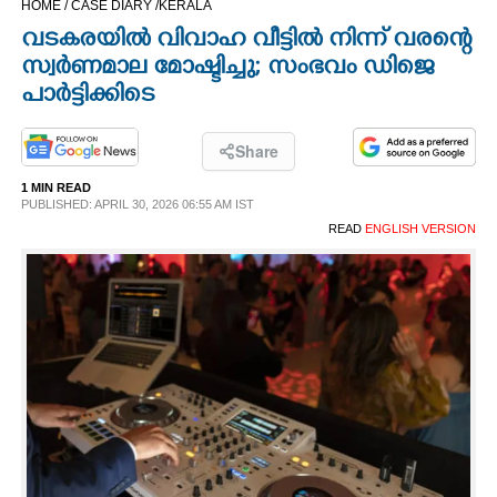
HOME /
CASE DIARY /
KERALA
CINEMA
വടകരയിൽ വിവാഹ വീട്ടിൽ നിന്ന് വരന്റെ
സ്വർണമാല മോഷ്ടിച്ചു; സംഭവം ഡിജെ
OPINION
പാർട്ടിക്കിടെ
PHOTOS
Share
1 MIN READ
PUBLISHED: APRIL 30, 2026 06:55 AM IST
LIFESTYLE
READ
ENGLISH VERSION
SPIRITUAL
INFO+
ART
ASTRO