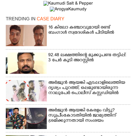
TRENDING IN
CASE DIARY
16 കിലോ കഞ്ചാവുമായി രണ്ട്
ബംഗാൾ സ്വദേശികൾ പിടിയിൽ
92.48 ലക്ഷത്തിന്റെ മുക്കുപണ്ട തട്ടിപ്പ്:
×
3 പേർ കൂടി അറസ്റ്റിൽ
Share this link
അർജുൻ ആയങ്കി എടപ്പാളിലെത്തിയ
ദൃശ്യം പുറത്ത്; ഒപ്പമുണ്ടായിരുന്ന
നാലുപേർ പൊലീസ് കസ്റ്റഡിയിൽ
Copy Link
അർജുൻ ആയങ്കി കേരളം വിട്ടു?
സുപ്രീംകോടതിയിൽ ജാമ്യത്തിന്
ശ്രമിക്കുന്നതായി സംശയം