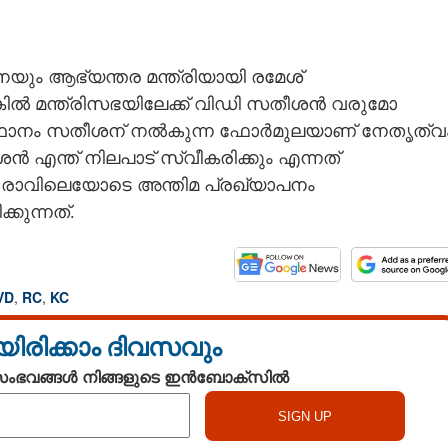
ും ആഭ്യന്തര മന്ത്രിയായി രമേശ്
ില്‍ മന്ത്രിസഭയിലേക്ക് വിഡി സതീശന്‍ വരുമോ
്ഥാനം സതീശന് നല്‍കുന്ന ഫോര്‍മുലയാണ് നേതൃത്വ
തീശന്‍ എന്ത് നിലപാട് സ്വീകരിക്കും എന്നത്
 രാവിലെയോടെ അന്തിമ പ്രഖ്യാപനം
കുന്നത്.
Share this link
VD
,
RC
,
KC
Copy Link
യിരിക്കാം ദിവസവും
്രി, ചെന്നിത്തലയ്ക്ക്
തീശന് വിനയായത്
 സംഭവങ്ങൾ നിങ്ങളുടെ ഇൻബോക്സിൽ
'