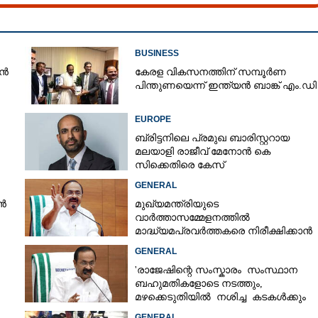
BUSINESS
ാൻ
കേരള വികസനത്തിന് സമ്പൂർണ
പിന്തുണയെന്ന് ഇന്ത്യൻ ബാങ്ക് എം.ഡി
EUROPE
ബ്രിട്ടനിലെ പ്രമുഖ ബാരിസ്റ്ററായ
മലയാളി രാജീവ് മേനോൻ കെ
സിക്കെതിരെ കേസ്
GENERAL
ൻ
മുഖ്യമന്ത്രിയുടെ
വാർത്താസമ്മേളനത്തിൽ
മാദ്ധ്യമപ്രവർത്തകരെ നിരീക്ഷിക്കാൻ
പ്രത്യേകം ക്യാമറ; വിവാദം
GENERAL
'രാജേഷിന്റെ സംസ്കാരം സംസ്ഥാന
ബഹുമതികളോടെ നടത്തും,
മഴക്കെടുതിയിൽ നശിച്ച കടകൾക്കും
ധനസഹായം'
GENERAL