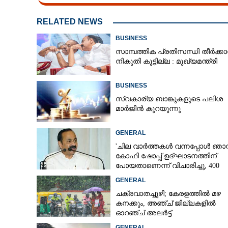
RELATED NEWS
BUSINESS
സാമ്പത്തിക പ്രതിസന്ധി തീർക്ക
നികുതി കൂട്ടില്ല : മുഖ്യമന്ത്രി
BUSINESS
സ്വകാര്യ ബാങ്കുകളുടെ പലിശ
മാർജിൻ കുറയുന്നു
GENERAL
'ചില വാർത്തകൾ വന്നപ്പോൾ ഞാ
കോഫി ഷോപ്പ് ഉദ്ഘാടനത്തിന്
പോയതാണെന്ന് വിചാരിച്ചു, 400
കോടിയുടെ പ്രോജക്ടാണ് അത്'
GENERAL
ചക്രവാതച്ചുഴി; കേരളത്തിൽ മഴ
കനക്കും, അഞ്ച് ജില്ലകളിൽ
ഓറഞ്ച് അലർട്ട്
GENERAL