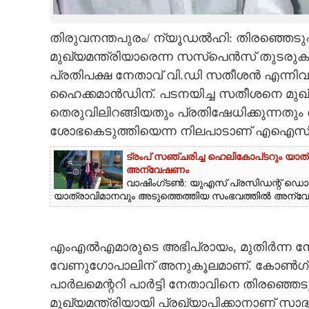
CARTOONS
തിരുവനന്തപുരം/ ന്യൂഡല്‍ഹി: തിരഞ്ഞെടുപ്പ
മുഖ്യമന്ത്രിയാരെന്ന സസ്‌പെന്‍സ് തുടരു
LITERATURE
പ്രതിപക്ഷ നേതാവ് വി.ഡി സതീശന്‍ എന്നിവ
ഹൈക്കമാന്‍ഡിന്. പടനയിച്ച സതീശനെ മുഖ
ZOOM
തെരുവിലിറങ്ങിയതും പ്രതിഷേധിക്കുന്നതും
ശോഭകെടുത്തിയെന്ന നിലപാടാണ് എഐസിസ
CONTACT US
ട്രംപ് സഞ്ചരിച്ച ഹെലികോപ്‌ടറും യാത
അന്വേഷണം
വാഷിംഗ്‌ടൺ: യുഎസ് പ്രസിഡന്റ് ഡ
യാത്രാവിമാനവും അടുത്തെത്തിയ സംഭവത്തിൽ അന്വേഷ
എംഎല്‍എമാരുടെ അഭിപ്രായം, മുതിര്‍ന്ന 
വേണുഗോപാലിന് അനുകൂലമാണ്. കോണ്‍ഗ്രസി
പാര്‍ലമെന്ററി പാര്‍ട്ടി നേതാവിനെ തിരഞ്
മുഖ്യമന്ത്രിയായി പ്രഖ്യാപിക്കാനാണ് സാദ