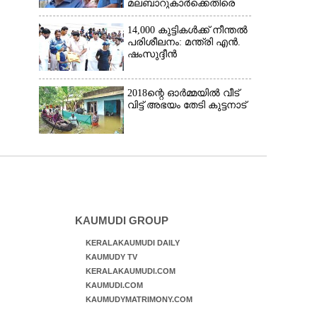
മലബാറുകാർക്കെതിരെ
അധിക്ഷേപ
പരാമർശവുമായി സിപിഎം
14,000 കുട്ടികൾക്ക് നീന്തൽ
നേതാവ്‌
പരിശീലനം: മന്ത്രി എൻ.
ഷംസുദ്ദീൻ
2018ന്റെ ഓർമ്മയിൽ വീട്
വിട്ട് അഭയം തേടി കുട്ടനാട്
KAUMUDI GROUP
KERALAKAUMUDI DAILY
KAUMUDY TV
KERALAKAUMUDI.COM
KAUMUDI.COM
KAUMUDYMATRIMONY.COM