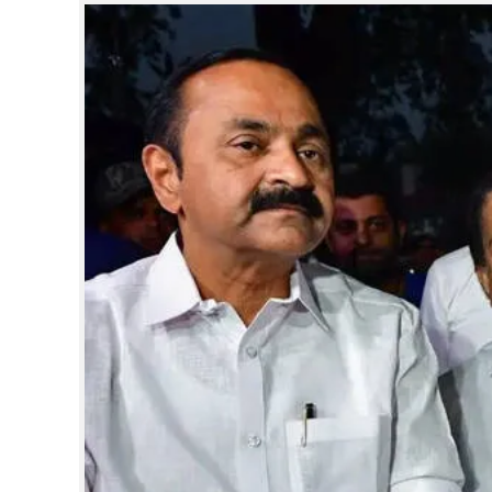
CINEMA
OPINION
PHOTOS
LIFESTYLE
SPIRITUAL
INFO+
ART
ASTRO