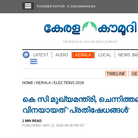
SECTIONS
FOUNDER EDITOR : K SUKUMARAN BA
HOME
LATEST
AUDIO
THURSDAY, 06 AUGUST 2026 5.33 PM IST
NOTIFIED NEWS
LATEST
AUDIO
KERALA
LOCAL
NEWS 360
POLL
KERALA
TIMELINE
GE
HOME /
KERALA /
ELECTIONS 2026
LOCAL
കെ സി മുഖ്യമന്ത്രി, ചെന്നിത്
NEWS 360
വിനയായത് 'പ്രതിഷേധങ്ങള്‍'
1 MIN READ
CASE DIARY
PUBLISHED: MAY 12, 2026 08:38 PM IST