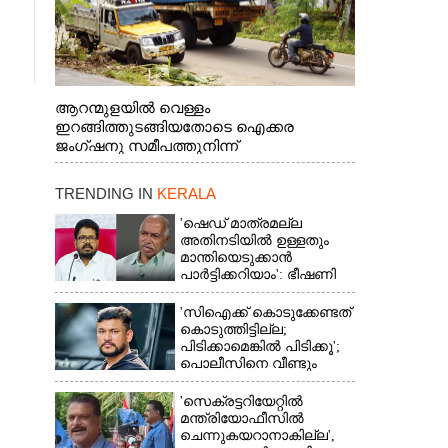
ആറന്മുളയിൽ വെള്ളം
ഇറങ്ങിത്തുടങ്ങിയതോടെ ഐക്കര
ജംഗ്ഷനു സമീപത്തുനിന്ന്
രക്ഷാപ്രവർത്തനത്തിന് കൊല്ലത്ത് നിന്ന്
എത്തിയ ബോട്ടുകൾ
TRENDING IN
KERALA
തിരികെക്കൊണ്ടുപോകുന്നു.
'ഷെഡ് മാത്രമല്ല
അതിനടിയിൽ ഉള്ളതും
മാന്തിയെടുക്കാൻ
പാർട്ടിക്കറിയാം': ഭീഷണി
പ്രസംഗവുമായി കെ കെ
രാഗേഷ്
'സിഐക്ക് കൊടുക്കേണ്ടത്
കൊടുത്തിട്ടില്ല;
പിടിക്കാമെങ്കിൽ പിടിക്കൂ';
പൊലീസിനെ വീണ്ടും
വെല്ലുവിളിച്ച് അർജുൻ
ആയങ്കി
'സെക്രട്ടറിയേറ്റിൽ
മന്ത്രിയോഫീസിൽ
ചെന്നുകയറാനാകില്ല',