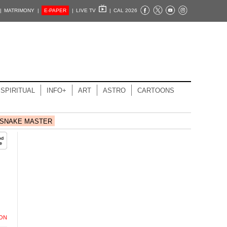
|
MATRIMONY |
E-PAPER
|
LIVE TV
|
CAL 2026
SPIRITUAL
INFO+
ART
ASTRO
CARTOONS
SNAKE MASTER
ION