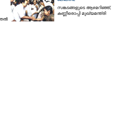
സങ്കടങ്ങളുടെ ആഴമറിഞ്ഞ്,
കണ്ണീരൊപ്പി മുഖ്യമന്ത്രി
്തൽ