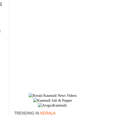
ി
ു
TRENDING IN
KERALA