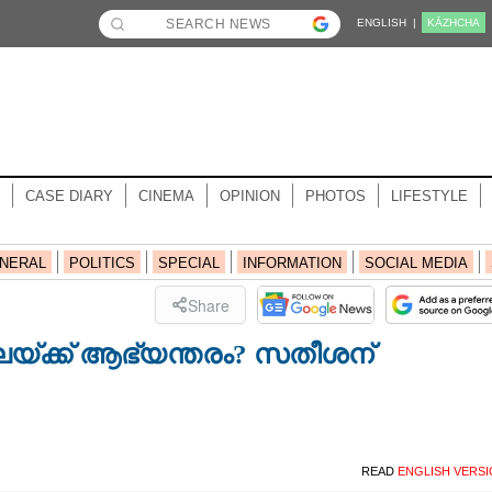
ENGLISH |
KĀZHCHA
CASE DIARY
CINEMA
OPINION
PHOTOS
LIFESTYLE
NERAL
POLITICS
SPECIAL
INFORMATION
SOCIAL MEDIA
Share
തലയ്ക്ക് ആഭ്യന്തരം? സതീശന്
READ
ENGLISH VERS