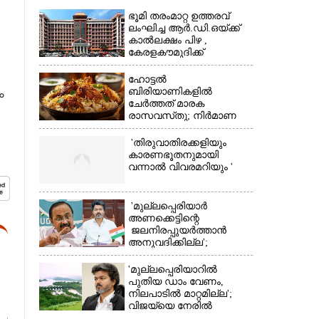
ഭൂമി തരംമാറ്റ ഉത്തരവ്
ലംഘിച്ച ആർ.ഡി.ഒയ്ക്ക്
കാൽലക്ഷം പിഴ ,​
കേരളകൗമുദിക്ക്
ഹൈക്കോടതിയുടെ
പ്രശംസ
ഹോട്ടൽ
ം
ബിരിയാണികളിൽ
ചേർത്തത് മാരക
×
രാസവസ്‌തു; നിർമാണ
യൂണിറ്റിൽ എലികാഷ്‌ടവും
കുപ്പിച്ചില്ലും
'തിരുവാതിരക്കളിയും
കാരണഭൂതനുമായി
വന്നാൽ വിവരമറിയും '
'മുല്ലപ്പെരിയാർ
അണക്കെട്ടിന്റെ
ജലനിരപ്പുയർത്താൻ
അനുവദിക്കില്ല';
തമിഴ്‌നാട്
സർക്കാരിനെതിരെ കേരളം
'മുല്ലപ്പെരിയാറിൽ
പുതിയ ഡാം വേണം,
നിലപാടിൽ മാറ്റമില്ല';
വിജയ്‌യെ നേരിൽ
കാണാനൊരുങ്ങി കേരള