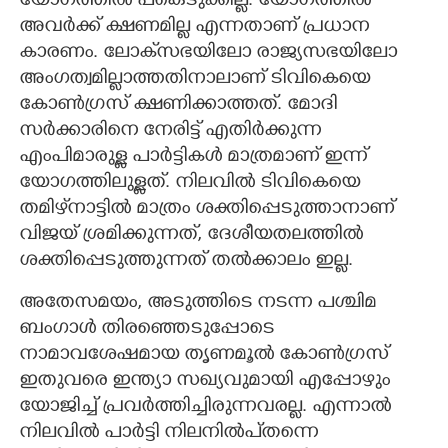
യോഗത്തിൽ പങ്കെടുക്കില്ല. യോഗത്തിൽ
അവർക്ക് ക്ഷണമില്ല എന്നതാണ് പ്രധാന
കാരണം. ലോക്‌സഭയിലോ രാജ്യസഭയിലോ
അംഗത്വമില്ലാത്തതിനാലാണ് ടിവികെയെ
കോൺഗ്രസ് ക്ഷണിക്കാത്തത്. മോദി
സർക്കാരിനെ നേരിട്ട് എതിർക്കുന്ന
എംപിമാരുള്ള പാർട്ടികൾ മാത്രമാണ് ഇന്ന്
യോഗത്തിലുള്ളത്. നിലവിൽ ടിവികെയെ
തമിഴ്‌നാട്ടിൽ മാത്രം ശക്തിപ്പെടുത്താനാണ്
വിജയ് ശ്രമിക്കുന്നത്, ദേശീയതലത്തിൽ
ശക്തിപ്പെടുത്തുന്നത് തൽക്കാലം ഇല്ല.
അതേസമയം, അടുത്തിടെ നടന്ന പശ്ചിമ
ബംഗാൾ തിരഞ്ഞെടുപ്പോടെ
നാമാവശേഷമായ തൃണമൂൽ കോൺഗ്രസ്
ഇതുവരെ ഇന്ത്യാ സഖ്യവുമായി എപ്പോഴും
യോജിച്ച് പ്രവർത്തിച്ചിരുന്നവരല്ല. എന്നാൽ
നിലവിൽ പാർട്ടി നിലനിൽപ്‌തന്നെ