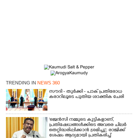
TRENDING IN
NEWS 360
സൗദി - തുർക്കി - പാക് പ്രതിരോധ
കരാറിലൂടെ പുതിയ ശാക്തിക ചേരി
'ജെൻസി നമ്മുടെ കുട്ടികളാണ്,
പ്രതിഷേധങ്ങൾക്കിടെ അവരെ ചിലർ
തെറ്റിദ്ധരിപ്പിക്കാൻ ശ്രമിച്ചു'; രാജിക്ക്
ശേഷം ആദ്യമായി പ്രതികരിച്ച്