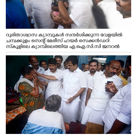
ദുരിതാശ്വാസ ക്യാമ്പുകൾ സന്ദർശിക്കുന്ന വേളയിൽ
ചമ്പക്കുളം സെന്റ് മേരീസ് ഹയർ സെക്കൻഡറി
സ്കൂളിലെ ക്യാമ്പിലെത്തിയ എ.ഐ.സി.സി ജനറൽ
സെക്രട്ടറി കെ.സി വേണുഗോപാൽ എം.പി കുരുന്നിനെ
എടുത്ത് ലാളിച്ചപ്പോൾ. സഹകരണ-എക്സൈസ്
വകുപ്പ് മന്ത്രി എം. ലിജു, കൃഷിവകുപ്പ് മന്ത്രി ടി. സിദ്ദിഖ്,
റെജി ചെറിയാൻ എം. എൽ. എ എന്നിവർ സമീപം