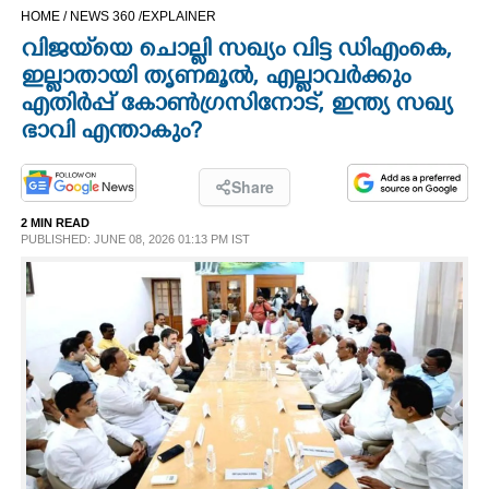
HOME /
NEWS 360 /
EXPLAINER
CINEMA
വിജയ്‌യെ ചൊല്ലി സഖ്യം വിട്ട ഡിഎംകെ,
ഇല്ലാതായി തൃണമൂൽ, എല്ലാവർക്കും
OPINION
എതിർപ്പ് കോൺഗ്രസിനോട്, ഇന്ത്യ സഖ്യ
ഭാവി എന്താകും?
PHOTOS
Share
LIFESTYLE
2 MIN READ
PUBLISHED: JUNE 08, 2026 01:13 PM IST
SPIRITUAL
INFO+
ART
ASTRO