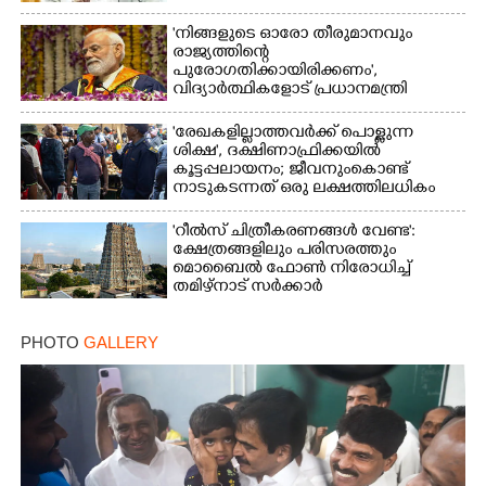
ധർമ്മേന്ദ്ര പ്രധാൻ
'നിങ്ങളുടെ ഓരോ തീരുമാനവും
രാജ്യത്തിന്റെ
പുരോഗതിക്കായിരിക്കണം',​
വിദ്യാർത്ഥികളോട് പ്രധാനമന്ത്രി
'രേഖകളില്ലാത്തവർക്ക് പൊള്ളുന്ന
ശിക്ഷ', ദക്ഷിണാഫ്രിക്കയിൽ
കൂട്ടപ്പലായനം; ജീവനുംകൊണ്ട്
നാടുകടന്നത് ഒരു ലക്ഷത്തിലധികം
പേർ
'റീൽസ് ചിത്രീകരണങ്ങൾ വേണ്ട':
ക്ഷേത്രങ്ങളിലും പരിസരത്തും
മൊബൈൽ ഫോൺ നിരോധിച്ച്
തമിഴ്നാട് സർക്കാർ
PHOTO
GALLERY