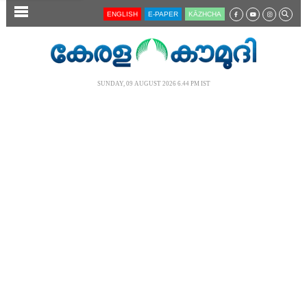
SECTIONS
ENGLISH
E-PAPER
KĀZHCHA
HOME
LATEST
SUNDAY, 09 AUGUST 2026 6.44 PM IST
AUDIO
NOTIFIED NEWS
POLL
KERALA
LOCAL
NEWS 360
CASE DIARY