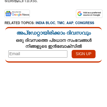
ബിജെപി വാദം.
RELATED TOPICS:
INDIA BLOC
,
TMC
,
AAP
,
CONGRESS
അപ്ഡേറ്റായിരിക്കാം ദിവസവും
ഒരു ദിവസത്തെ പ്രധാന സംഭവങ്ങൾ
നിങ്ങളുടെ ഇൻബോക്സിൽ
Loaded
:
3.34%
/
Mute