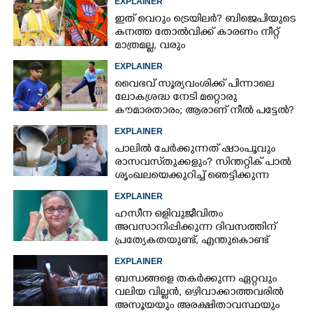
EXPLAINER
ഇത് വെറും ട്രെയിലർ? ബിജെപിയുടെ
കനത്ത തോൽവിക്ക് കാരണം നീറ്റ്
മാത്രമല്ല, വരും
തിരഞ്ഞെടുപ്പുകളെയും
EXPLAINER
ബാധിച്ചേക്കാം
Copy Link
വൈഭവ് സൂര്യവംശിക്ക് പിന്നാലെ
ലോകശ്രദ്ധ നേടി മറ്റൊരു
കൗമാരതാരം; ആരാണ് നീൽ പട്ടേൽ?
EXPLAINER
പാലിൽ ചേർക്കുന്നത് ഷാംപൂവും
രാസവസ്‌തുക്കളും? സിന്തറ്റിക് പാൽ
ശൃംഖലയെക്കുറിച്ച് ഞെട്ടിക്കുന്ന
വെളിപ്പെടുത്തൽ
EXPLAINER
ഹസീന ഒളിവുജീവിതം
അവസാനിപ്പിക്കുന്ന ദിവസത്തിന്
പ്രത്യേകതയുണ്ട്, എന്തുകൊണ്ട്
ഓഗസ്റ്റ് 5? രണ്ട് കാരണങ്ങൾ
EXPLAINER
ബന്ധങ്ങളെ തകർക്കുന്ന ഏറ്റവും
വലിയ വില്ലൻ, ഒഴിവാക്കാത്തവരിൽ
അസൂയയും അരക്ഷിതാവസ്ഥയും