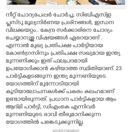
CARTOONS
നീറ്റ് ചോദ്യപേപ്പർ ചോർച്ച, സിബിഎസ്ഇ
പ്ളസ്‌ടു മൂല്യനിർണയ പ്രശ്‌നങ്ങൾ, ഇന്ധന
LITERATURE
വിലക്കയറ്റം.. കേന്ദ്ര സർക്കാരിനെ ചോദ്യം
ചെയ്യാനുള്ള വിഷയങ്ങൾ ഏറെയാണ് .
ZOOM
എന്നാൽ മുഖ്യ പ്രതിപക്ഷ പാർട്ടിയായ
കോൺഗ്രസിനും പ്രതിപക്ഷ സഖ്യമായ ഇന്ത്യ
മുന്നണിക്കും ഇത് ഫലപ്രദമായി
CONTACT US
ഉപയോഗിക്കാൻ കഴിയാത്ത സ്ഥിതിയാണ്. 23
പാർട്ടികളടങ്ങുന്ന ഇന്ത്യ മുന്നണിയുടെ
യോഗത്തിന് മുന്നോടിയായി
കൂടിയാലോചനകൾക്ക് പകരം കലഹമാണ്
ഉണ്ടായിരുന്നത്. പ്രധാന പാർട്ടികളായ ആം
ആദ്‌മി പാർട്ടി, ഡിഎംകെ എന്നിവർ
മുന്നണിയുടെ ഭാവി തീരുമാനിക്കുന്ന
യോഗത്തിൽ പങ്കെടുക്കുന്നില്ല.
ADVERTISEMENT