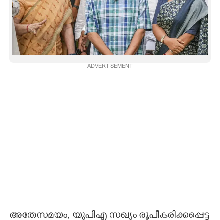
ADVERTISEMENT
അതേസമയം, യുപിഎ സഖ്യം രൂപീകരിക്കപ്പെട്ട