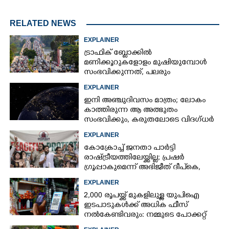
RELATED NEWS
EXPLAINER
ട്രാഫിക് ബ്ലോക്കിൽ
മണിക്കൂറുകളോളം മുഷിയുമ്പോൾ
സംഭവിക്കുന്നത്, പലരും
തളർന്നുപോകുന്നതിന്റെ കാരണം
EXPLAINER
ഇതാണ്
ഇനി അഞ്ചുദിവസം മാത്രം; ലോകം
കാത്തിരുന്ന ആ അത്ഭുതം
സംഭവിക്കും, കരുതലോടെ വിദഗ്ധർ
EXPLAINER
കോക്രോച്ച് ജനതാ പാർട്ടി
രാഷ്ട്രീയത്തിലേയ്ക്കില്ല; പ്രഷർ
ഗ്രൂപ്പാകുമെന്ന് അഭിജീത് ദീപ്‌കെ,
എന്താണിതിനർത്ഥം?
EXPLAINER
2,000 രൂപയ്ക്ക് മുകളിലുള്ള യുപിഐ
ഇടപാടുകൾക്ക് അധിക ഫീസ്
×
നൽകേണ്ടിവരും: നമ്മുടെ പോക്കറ്റ്
Share this link
കീറുമോ?