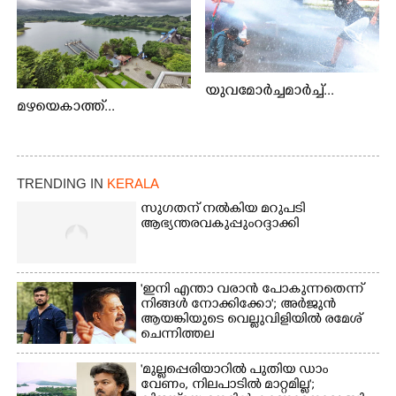
യുവമോർച്ചമാർച്ച്...
മഴയെകാത്ത്...
TRENDING IN
KERALA
സുഗതന് നൽകിയ മറുപടി
ആഭ്യന്തരവകുപ്പും റദ്ദാക്കി
'ഇനി എന്താ വരാൻ പോകുന്നതെന്ന്
നിങ്ങൾ നോക്കിക്കോ'; അർജുൻ
ആയങ്കിയുടെ വെല്ലുവിളിയിൽ രമേശ്
ചെന്നിത്തല
'മുല്ലപ്പെരിയാറിൽ പുതിയ ഡാം
വേണം, നിലപാടിൽ മാറ്റമില്ല';