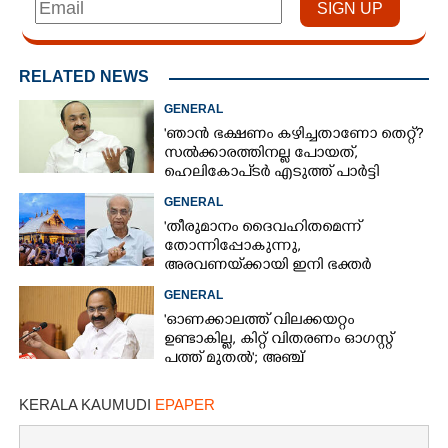
RELATED NEWS
GENERAL
'ഞാൻ ഭക്ഷണം കഴിച്ചതാണോ തെറ്റ്?
സൽക്കാരത്തിനല്ല പോയത്,
ഹെലികോപ്ടർ എടുത്ത് പാർട്ടി
സമ്മേളനത്തിന് പോയില്ല'
GENERAL
'തീരുമാനം ദൈവഹിതമെന്ന്
തോന്നിപ്പോകുന്നു,
അരവണയ്‌ക്കായി ഇനി ഭക്തർ
കൊണ്ടുവരുന്ന നെയ്യ്
GENERAL
ഉപയോഗിക്കും'; കെ ജയകുമാർ
'ഓണക്കാലത്ത് വിലക്കയറ്റം
ഉണ്ടാകില്ല, കിറ്റ് വിതരണം ഓഗസ്റ്റ്
പത്ത് മുതൽ'; അഞ്ച്
ഭരണപരിഷ്‌കാരങ്ങളിൽ
തീരുമാനമെടുത്ത് മന്ത്രിസഭ
KERALA KAUMUDI
EPAPER