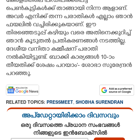
കേരളത്തിലെ പീഡിപ്പിക്കപ്പെട്ട
പെൺകുട്ടികൾക്ക് താങ്ങായി നിന്ന ആളാണ്.
അവർ എനിക്ക് തന്ന പരാതികൾ എല്ലാം ഞാൻ
ഫയലിൽ വച്ചിരിക്കുകയാണ്. ഈ
തിരഞ്ഞെടുപ്പ് കഴിയും വരെ അതിനെക്കുറിച്ച്
ഞാൻ കൂടുതൽ പ്രതികരണങ്ങൾ നടത്തില്ല.
ദേശീയ വനിതാ കമ്മീഷന് പരാതി
നൽകിയിട്ടുണ്ട്. ബാക്കി കാര്യങ്ങൾ 10-ാം
തീയതിക്ക് ശേഷം പറയാം'- ശോഭാ സുരേന്ദ്രൻ
പറഞ്ഞു.
RELATED TOPICS:
PRESSMEET
,
SHOBHA SURENDRAN
അപ്ഡേറ്റായിരിക്കാം ദിവസവും
ഒരു ദിവസത്തെ പ്രധാന സംഭവങ്ങൾ
നിങ്ങളുടെ ഇൻബോക്സിൽ