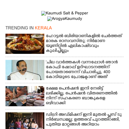
TRENDING IN
KERALA
ഹോട്ടൽ ബിരിയാണികളിൽ ചേർത്തത്
മാരക രാസവസ്‌തു; നിർമാണ
യൂണിറ്റിൽ എലികാഷ്‌ടവും
കുപ്പിച്ചില്ലും
'ചില വാർത്തകൾ വന്നപ്പോൾ ഞാൻ
×
കോഫി ഷോപ്പ് ഉദ്ഘാടനത്തിന്
Share this link
പോയതാണെന്ന് വിചാരിച്ചു, 400
കോടിയുടെ പ്രോജക്ടാണ് അത്'
ക്ഷേമ പെൻഷൻ ഇനി നേരിട്ട്
ലഭിക്കില്ല,​ പെൻഷൻ വിതരണത്തിൽ
നിന്ന് സഹകരണ ബാങ്കുകളെ
ഒഴിവാക്കി
Copy Link
ഡിഗ്രി അഡ്മിഷന് ഇനി മുതൽ പ്ലസ് ടു
നിർബന്ധമല്ല; ഉത്തരവ് പുറത്തിറങ്ങി,
പുതിയ മാറ്റങ്ങൾ അറിയാം