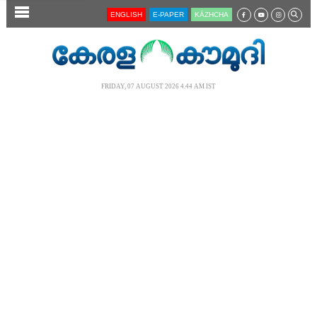
SECTIONS
ENGLISH
E-PAPER
KĀZHCHA
HOME
LATEST
FRIDAY, 07 AUGUST 2026 4.44 AM IST
AUDIO
NOTIFIED NEWS
POLL
KERALA
LOCAL
NEWS 360
CASE DIARY