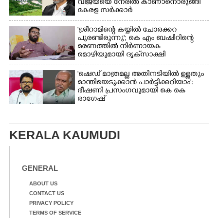
വിജയ്‌യെ നേരിൽ കാണാനൊരുങ്ങി
കേരള സർക്കാർ
'ശ്രീറാമിന്റെ കയ്യിൽ ചോരക്കറ
പുരണ്ടിരുന്നു'; കെ എം ബഷീറിന്റെ
മരണത്തിൽ നിർണായക
മൊഴിയുമായി ദൃക്‌സാക്ഷി
'ഷെഡ് മാത്രമല്ല അതിനടിയിൽ ഉള്ളതും
മാന്തിയെടുക്കാൻ പാർട്ടിക്കറിയാം':
ഭീഷണി പ്രസംഗവുമായി കെ കെ
രാഗേഷ്
KERALA KAUMUDI
GENERAL
ABOUT US
CONTACT US
PRIVACY POLICY
TERMS OF SERVICE