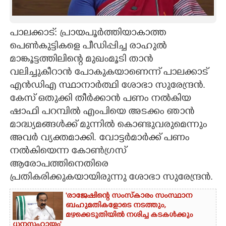
CARTOONS
പാലക്കാട്: പ്രായപൂർത്തിയാകാത്ത
പെൺകുട്ടികളെ പീഡിപ്പിച്ച രാഹുൽ
LITERATURE
മാങ്കൂട്ടത്തിലിന്റെ മുഖംമൂടി താൻ
വലിച്ചുകീറാൻ പോകുകയാണെന്ന് പാലക്കാട്
ZOOM
എൻഡിഎ സ്ഥാനാർത്ഥി ശോഭാ സുരേന്ദ്രൻ.
കേസ് ഒതുക്കി തീർക്കാൻ പണം നൽകിയ
CONTACT US
ഷാഫി പറമ്പിൽ എംപിയെ അടക്കം ഞാൻ
മാദ്ധ്യമങ്ങൾക്ക് മുന്നിൽ കൊണ്ടുവരുമെന്നും
അവ‌ർ വ്യക്തമാക്കി. വോട്ടർമാർക്ക് പണം
നൽകിയെന്ന കോൺഗ്രസ്
ആരോപത്തിനെതിരെ
പ്രതികരിക്കുകയായിരുന്നു ശോഭാ സുരേന്ദ്രൻ.
'രാജേഷിന്റെ സംസ്കാരം സംസ്ഥാന
ബഹുമതികളോടെ നടത്തും,
മഴക്കെടുതിയിൽ നശിച്ച കടകൾക്കും
ധനസഹായം'