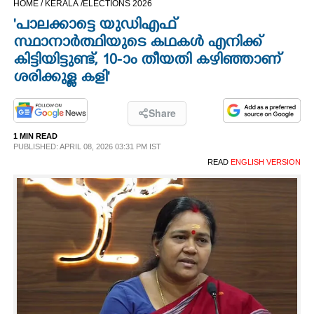
HOME /
KERALA /
ELECTIONS 2026
CINEMA
'പാലക്കാട്ടെ യുഡിഎഫ്
സ്ഥാനാർത്ഥിയുടെ കഥകൾ എനിക്ക്
OPINION
കിട്ടിയിട്ടുണ്ട്, 10-ാം തീയതി കഴിഞ്ഞാണ്
ശരിക്കുള്ള കളി'
PHOTOS
Share
LIFESTYLE
1 MIN READ
PUBLISHED: APRIL 08, 2026 03:31 PM IST
READ
ENGLISH VERSION
SPIRITUAL
INFO+
ART
ASTRO