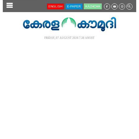
SECTIONS
ENGLISH
E-PAPER
KĀZHCHA
HOME
LATEST
FRIDAY, 07 AUGUST 2026 7.38 AM IST
AUDIO
NOTIFIED NEWS
POLL
KERALA
LOCAL
NEWS 360
CASE DIARY