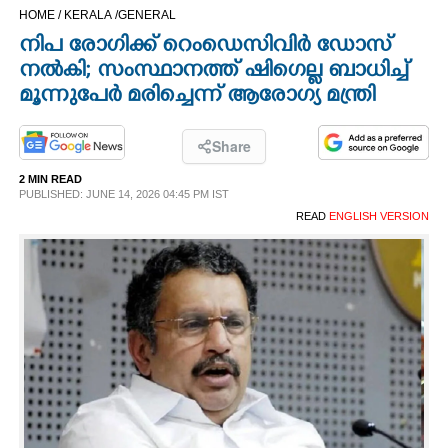
HOME /
KERALA /
GENERAL
CINEMA
നിപ രോഗിക്ക് റെംഡെസിവിർ ഡോസ്
നൽകി; സംസ്ഥാനത്ത് ഷിഗെല്ല ബാധിച്ച്
OPINION
മൂന്നുപേർ മരിച്ചെന്ന് ആരോഗ്യ മന്ത്രി
PHOTOS
Share
2 MIN READ
LIFESTYLE
PUBLISHED: JUNE 14, 2026 04:45 PM IST
READ
ENGLISH VERSION
SPIRITUAL
INFO+
ART
ASTRO