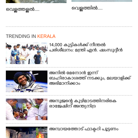
വെള്ളത്തിൽ....
വെള്ളത്തള്ളൽ....
TRENDING IN
KERALA
14,000 കുട്ടികൾക്ക് നീന്തൽ
പരിശീലനം: മന്ത്രി എൻ. ഷംസുദ്ദീൻ
അനിൽ മേനോൻ ഇന്ന്
ബഹിരാകാശത്ത് നടക്കും, മലയാളിക്ക്
അഭിമാനിക്കാം
അനുജന്റെ കുഴിമാടത്തിനരികെ
രാജേഷിന് അന്ത്യനിദ്ര
അമ്പായത്തോട് ഫാക്ടറി പൂട്ടണം