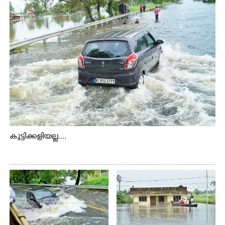
കുട്ടിക്കളിയല്ല....