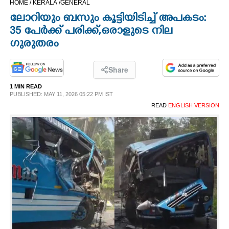
HOME /
KERALA /
GENERAL
CINEMA
ലോറിയും ബസും കൂട്ടിയിടിച്ച് അപകടം:
35 പേർക്ക് പരിക്ക്,ഒരാളുടെ നില
OPINION
ഗുരുതരം
PHOTOS
Share
1 MIN READ
PUBLISHED: MAY 11, 2026 05:22 PM IST
LIFESTYLE
READ
ENGLISH VERSION
SPIRITUAL
INFO+
ART
ASTRO