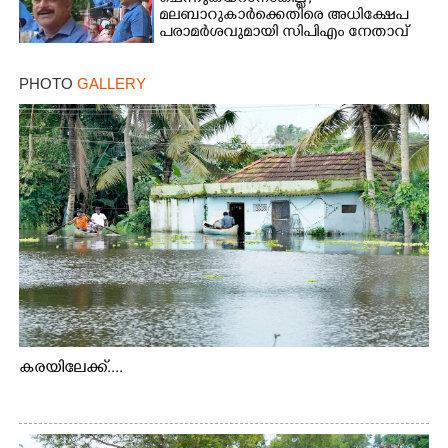
മലബാറുകാർക്കെതിരെ അധിക്ഷേപ
പരാമർശവുമായി സിപിഎം നേതാവ്‌
PHOTO
GALLERY
കരയിലേക്ക്....