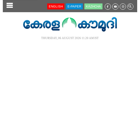
SECTIONS
ENGLISH
E-PAPER
KĀZHCHA
HOME
LATEST
THURSDAY, 06 AUGUST 2026 11.20 AM IST
AUDIO
NOTIFIED NEWS
POLL
KERALA
LOCAL
NEWS 360
CASE DIARY