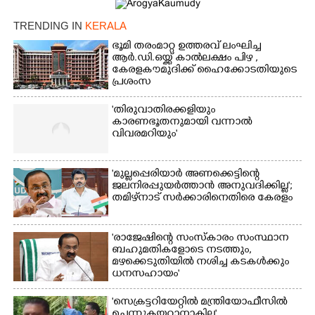
TRENDING IN
KERALA
ഭൂമി തരംമാറ്റ ഉത്തരവ് ലംഘിച്ച
ആർ.ഡി.ഒയ്ക്ക് കാൽലക്ഷം പിഴ ,​
കേരളകൗമുദിക്ക് ഹൈക്കോടതിയുടെ
പ്രശംസ
'തിരുവാതിരക്കളിയും
കാരണഭൂതനുമായി വന്നാൽ
×
വിവരമറിയും '
Share this link
'മുല്ലപ്പെരിയാർ അണക്കെട്ടിന്റെ
ജലനിരപ്പുയർത്താൻ അനുവദിക്കില്ല';
തമിഴ്‌നാട് സർക്കാരിനെതിരെ കേരളം
Copy Link
'രാജേഷിന്റെ സംസ്കാരം സംസ്ഥാന
ബഹുമതികളോടെ നടത്തും,
മഴക്കെടുതിയിൽ നശിച്ച കടകൾക്കും
ധനസഹായം'
'സെക്രട്ടറിയേറ്റിൽ മന്ത്രിയോഫീസിൽ
ചെന്നുകയറാനാകില്ല',