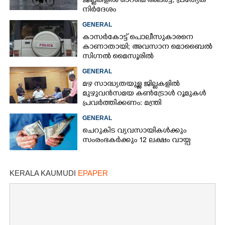
ജില്ലകളിൽ ഓറഞ്ച് അലർട്ട്, പ്രത്യേക
നിർദേശം
GENERAL
കാസർകോട്ട് പൊലീസുകാരനെ
കാണാതായി; അവസാന മൊബൈൽ
സിഗ്നൽ മൈസൂരിൽ
GENERAL
മഴ സാദ്ധ്യതയുള്ള ജില്ലകളിൽ
മുഴുവൻസമയ കൺട്രോൾ റൂമുകൾ
പ്രവർത്തിക്കണം: മന്ത്രി
GENERAL
ചെറുകിട വ്യവസായികൾക്കും
സംരംഭകർക്കും 12 ലക്ഷം വായ്പ
KERALA KAUMUDI
EPAPER