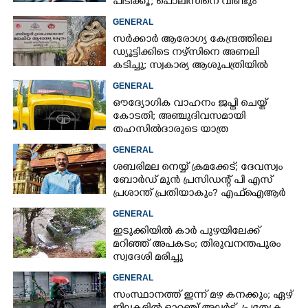
പിടിക്കൂ'; പൊലീസിനെ വീണ്ടും
വെല്ലുവിളിച്ച് അർജുൻ ആയങ്കി
GENERAL
സർക്കാർ ആരോഗ്യ കേന്ദ്രത്തിലെ
ഡ്യൂട്ടിക്കിടെ നഴ്സിനെ അണലി
കടിച്ചു; സ്വകാര്യ ആശുപത്രിയിൽ
ചികിത്സയിൽ
GENERAL
ഔദ്യോഗിക വാഹനം ജപ്തി ചെയ്ത്
കോടതി; അഞ്ചുദിവസമായി
തഹസിൽദാരുടെ യാത്ര
ടിപ്പർ ലോറിയിൽ
GENERAL
ശബരിമല നെയ്യ് ക്രമക്കേട്; ദേവസ്വം
ബോർഡ് മുൻ പ്രസിഡന്റ് പി എസ്
പ്രശാന്ത് പ്രതിയാകും? എഫ്ഐആർ
ഇന്ന് കോടതിയിൽ
GENERAL
ഇടുക്കിയിൽ കാർ പുഴയിലേക്ക്
മറിഞ്ഞ് അപകടം; തിരുവനന്തപുരം
സ്വദേശി മരിച്ചു
GENERAL
സംസ്ഥാനത്ത് ഇന്ന് മഴ കനക്കും; ഏഴ്