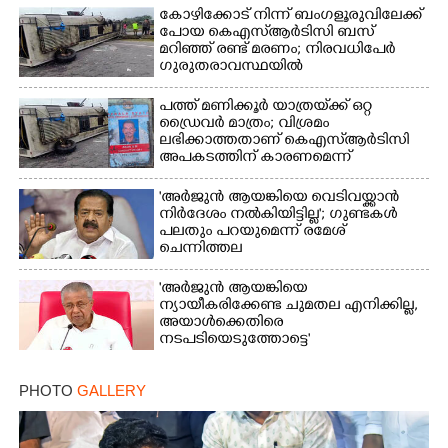
കോഴിക്കോട് നിന്ന് ബംഗളൂരുവിലേക്ക്
Copy Link
പോയ കെഎസ്‌ആർടിസി ബസ്
മറിഞ്ഞ് രണ്ട് മരണം; നിരവധിപേർ
ഗുരുതരാവസ്ഥയിൽ
പത്ത് മണിക്കൂർ യാത്രയ്‌ക്ക് ഒറ്റ
ഡ്രൈവർ മാത്രം; വിശ്രമം
ലഭിക്കാത്തതാണ് കെഎസ്‌ആർടിസി
അപകടത്തിന് കാരണമെന്ന്
വിമർശനം
'അർജുൻ ആയങ്കിയെ വെടിവയ്ക്കാൻ
നിർദേശം നൽകിയിട്ടില്ല'; ഗുണ്ടകൾ
പലതും പറയുമെന്ന് രമേശ്
ചെന്നിത്തല
'അർജുൻ ആയങ്കിയെ
ന്യായീകരിക്കേണ്ട ചുമതല എനിക്കില്ല,
അയാൾക്കെതിരെ
നടപടിയെടുത്തോട്ടെ'
PHOTO
GALLERY