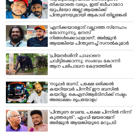
മത്സരത്തിനിടെ സിന്തറ്റിക്
തികയാതെ വരും, ഇത് ബീഹാറോ
ട്രാക്കിന് കുറുകെ ഓടുന്ന
യുപിയോ അല്ല';ആയങ്കിക്ക്
നായകൾ.
പിന്തുണയുമായി ആകാശ് തില്ലങ്കേരി
'എനിക്കയാളോട് വല്ലാത്ത സ്‌നേഹം
തോന്നുന്നു, മനസ്
നിങ്ങൾക്കൊപ്പമാണ്'; അർജുൻ
ആയങ്കിയെ പിന്തുണച്ച് സനൽകുമാർ
'പ്രിയദർശിനി' പാപ്പാനെ
ചവിട്ടിക്കൊന്നു; സംഭവം കോന്നി
ആന പരിപാലന കേന്ദ്രത്തിൽ
'സൂപ്പർ ബസ്, പക്ഷേ ഒരിക്കൽ
കയറിയവർ പിന്നീട് ഈ ബസിൽ
കയറില്ല; കെഎസ്ആർടിസിക്ക് നഷ്ടം
അരലക്ഷം രൂപയോളം'
"പിന്തുണ വേണ്ട,​ പക്ഷേ പിന്നിൽ നിന്ന്
കുത്തരുത് ", എംവി ജയരാജന്
അർജുൻ ആയങ്കിയുടെ മറുപടി