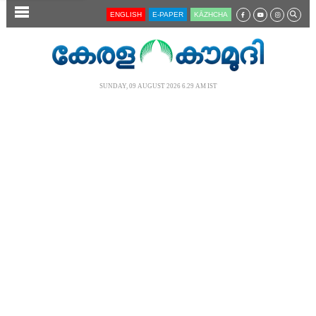
SECTIONS
ENGLISH
E-PAPER
KĀZHCHA
HOME
LATEST
SUNDAY, 09 AUGUST 2026 6.29 AM IST
AUDIO
NOTIFIED NEWS
POLL
KERALA
LOCAL
NEWS 360
CASE DIARY