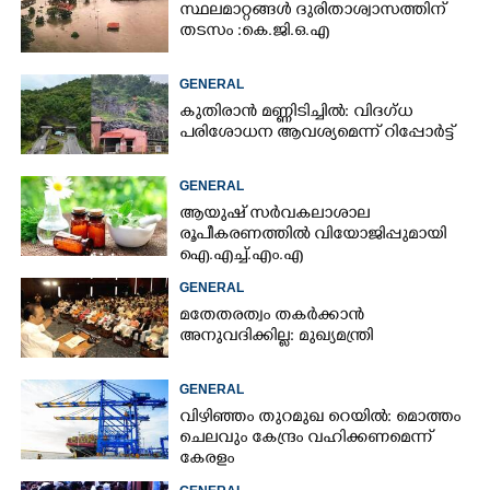
സ്ഥലമാറ്റങ്ങൾ ദുരിതാശ്വാസത്തിന്
തടസം :കെ.ജി.ഒ.എ
GENERAL
കുതിരാൻ മണ്ണിടിച്ചിൽ: വിദഗ്ധ
പരിശോധന ആവശ്യമെന്ന് റിപ്പോർട്ട്
GENERAL
ആയുഷ് സർവകലാശാല
രൂപീകരണത്തിൽ വിയോജിപ്പുമായി
ഐ.എച്ച്.എം.എ
GENERAL
മതേതരത്വം തകർക്കാൻ
അനുവദിക്കില്ല: മുഖ്യമന്ത്രി
GENERAL
വിഴിഞ്ഞം തുറമുഖ റെയിൽ: മൊത്തം
ചെലവും കേന്ദ്രം വഹിക്കണമെന്ന്
കേരളം