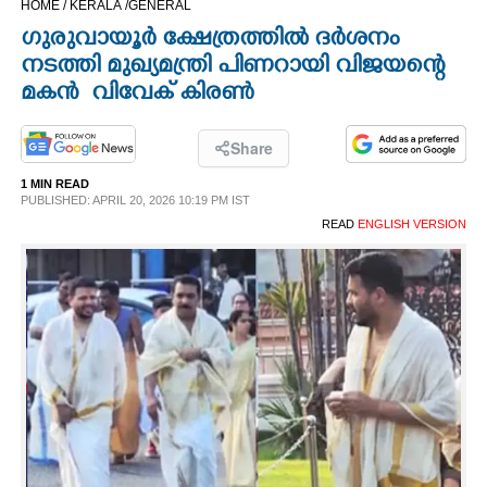
HOME /
KERALA /
GENERAL
CINEMA
ഗു​രു​വാ​യൂ​ർ​ ​ക്ഷേത്രത്തിൽ ദർശനം
നടത്തി മു​ഖ്യ​മ​ന്ത്രി​ പിണറായി വിജയന്റെ
OPINION
മകൻ​ ​ ​വി​വേ​ക് ​കി​രൺ
PHOTOS
Share
1 MIN READ
PUBLISHED: APRIL 20, 2026 10:19 PM IST
LIFESTYLE
READ
ENGLISH VERSION
SPIRITUAL
INFO+
ART
ASTRO