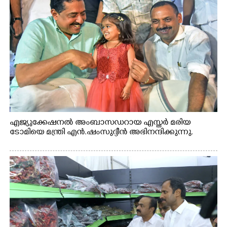
എജ്യുക്കേഷനൽ അംബാസഡറായ എസ്തർ മരിയ
ടോമിയെ മന്ത്രി എൻ.ഷംസുദ്ദീൻ അഭിനന്ദിക്കുന്നു.