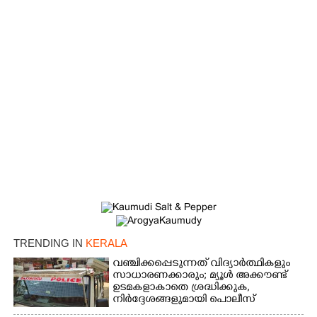
×
Share this link
TRENDING IN
KERALA
വഞ്ചിക്കപ്പെടുന്നത് വിദ്യാർത്ഥികളും
സാധാരണക്കാരും; മ്യൂൾ അക്കൗണ്ട്
ഉടമകളാകാതെ ശ്രദ്ധിക്കുക,
നിർദ്ദേശങ്ങളുമായി പൊലീസ്