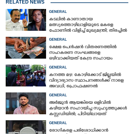
RELATED NEWS
GENERAL
കടലിൽ കാണാതായ
മത്സ്യത്തൊഴിലാളിയുടെ മകളെ
ഫോണിൽ വിളിച്ച് മുഖ്യമന്ത്രി; തിരച്ചിൽ
ശക്തമാക്കുമെന്ന് ഉറപ്പ് നൽകി
GENERAL
ക്ഷേമ പെൻഷൻ വിതരണത്തിൽ
സഹകരണ സംഘങ്ങളെ
ഒഴിവാക്കിയത് കേന്ദ്ര സഹായം
നഷ്ടമാകാതിരിക്കാൻ;
GENERAL
വിശദീകരണവുമായി സർക്കാ‌ർ
കനത്ത മഴ: കോഴിക്കോട് ജില്ലയിൽ
വിദ്യാഭ്യാസ സ്ഥാപനങ്ങൾക്ക് നാളെ
അവധി,​ പ്രൊഫഷണൽ
കോളേജുകൾക്ക് ബാധകമല്ല
GENERAL
അർജുൻ ആയങ്കിയെ ഒളിവിൽ
കഴിയാൻ സഹായിച്ച സുഹൃത്തുക്കൾ
കസ്റ്റഡിയിൽ; പിടിയിലായത്
കൊച്ചിയിലെ ഫ്ലാറ്റിൽനിന്ന്
GENERAL
രോഗികളെ പരിശോധിക്കാൻ