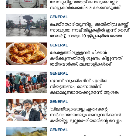
ഡോക്ടറില്ലാത്തത് ചോദ്യംചെയ്തു:
നാട്ടുകാർക്കെതിരെ കേസെടുത്ത്
പൊലീസ്
GENERAL
പെയ്തൊഴിയുന്നില്ല, അതിതീവ്ര മഴയ്ക്ക്
സാദ്ധ്യത;​ നാല് ജില്ലകളിൽ ഇന്ന് റെഡ്
അലർട്ട്,​ നാളെ 10 ജില്ലകളിൽ മഞ്ഞ
അലർട്ട്
GENERAL
കേരളത്തിലുളളവർ ചിക്കൻ
കഴിക്കുന്നതിന്റെ ഗുണം കിട്ടുന്നത്
തമിഴന്മാർക്ക്, മലയാളികൾക്ക്
നഷ്ടവും കടവും മാത്രം
GENERAL
ഗ്യാസ് ബുക്കിംഗിന് പുതിയ
നിയന്ത്രണം, ഓണത്തിന്
ക്ഷാമമുണ്ടായേക്കുമെന്ന് ആശങ്ക
GENERAL
'വിജയ്‌യുടെയല്ല ഏതവന്റെ
സർക്കാരായാലും അനുവദിക്കാൻ
കഴിയില്ല; മുല്ലപ്പെരിയാറിന്റെ വെള്ളം
കൂട്ടുന്നത് മനസിൽ വച്ചാൽമതി'
GENERAL