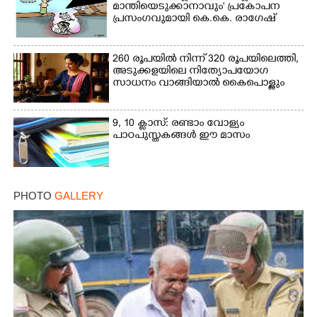
മാന്തിയെടുക്കാനാവും' പ്രകോപന
പ്രസംഗവുമായി കെ.കെ. രാഗേഷ്
260 രൂപയിൽ നിന്ന് 320 രൂപയിലെത്തി,
അടുക്കളയിലെ നിത്യോപയോഗ
സാധനം വാങ്ങിയാൽ കൈപൊള്ളും
9, 10 ക്ലാസ്: രണ്ടാം വോള്യം
പാഠപുസ്തകങ്ങൾ ഈ മാസം
PHOTO
GALLERY