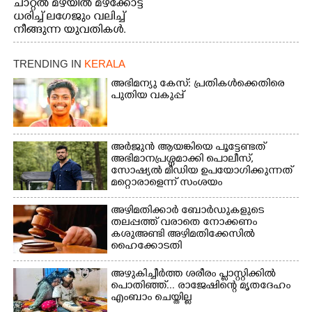
ചാറ്റൽ മഴയിൽ മഴക്കോട്ട്
ധരിച്ച് ലഗേജും വലിച്ച്
നീങ്ങുന്ന യുവതികൾ.
എറണാകുളം മേനകയിൽ
നിന്നുള്ള കാഴ്ച
TRENDING IN
KERALA
അഭിമന്യു കേസ്: പ്രതികൾക്കെതിരെ
പുതിയ വകുപ്പ്
അർജുൻ ആയങ്കിയെ പൂട്ടേണ്ടത്
അഭിമാനപ്രശ്നമാക്കി പൊലീസ്,
സാേഷ്യൽ മീഡിയ ഉപയോഗിക്കുന്നത്
മറ്റൊരാളെന്ന് സംശയം
അഴിമതിക്കാർ ബോർഡുകളുടെ
തലപ്പത്ത് വരാതെ നോക്കണം
കശുഅണ്ടി അഴിമതിക്കേസിൽ
ഹൈക്കോടതി
അഴുകിച്ചീർത്ത ശരീരം പ്ളാസ്റ്റിക്കിൽ
പൊതിഞ്ഞ്... രാജേഷിന്റെ മൃതദേഹം
എംബാം ചെയ്തില്ല