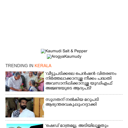
×
Share this link
TRENDING IN
KERALA
'വീട്ടുപടിക്കലെ പെൻഷൻ വിതരണം
നിർത്തലാക്കാനുള്ള നീക്കം പദ്ധതി
അവസാനിപ്പിക്കാനുള്ള യുഡിഎഫ്
Copy Link
അജണ്ടയുടെ ആദ്യപടി'
സുഗതന് നൽകിയ മറുപടി
ആഭ്യന്തരവകുപ്പും റദ്ദാക്കി
'ഷെഡ് മാത്രമല്ല, അടിയിലുള്ളതും