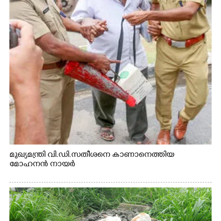
മുഖ്യമന്ത്രി വി.ഡി.സതീശനെ കാണാനെത്തിയ
മോഹനൻ നായർ