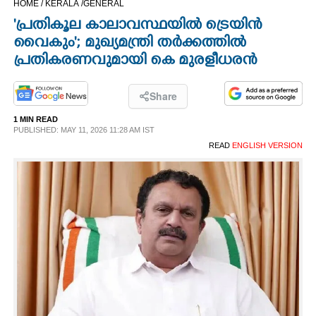
HOME /
KERALA /
GENERAL
CINEMA
'പ്രതികൂല കാലാവസ്ഥയിൽ ട്രെയിൻ
വൈകും'; മുഖ്യമന്ത്രി തർക്കത്തിൽ
OPINION
പ്രതികരണവുമായി കെ മുരളീധരൻ
PHOTOS
Share
1 MIN READ
PUBLISHED: MAY 11, 2026 11:28 AM IST
LIFESTYLE
READ
ENGLISH VERSION
SPIRITUAL
INFO+
ART
ASTRO