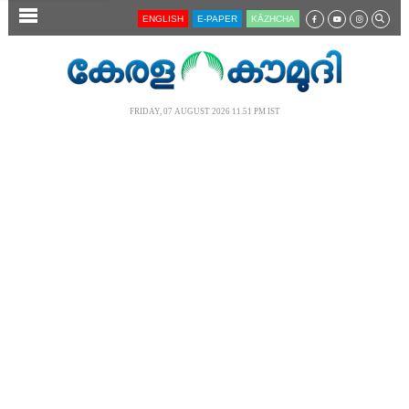
SECTIONS
ENGLISH
E-PAPER
KĀZHCHA
HOME
LATEST
FRIDAY, 07 AUGUST 2026 11.51 PM IST
AUDIO
NOTIFIED NEWS
POLL
KERALA
LOCAL
NEWS 360
CASE DIARY