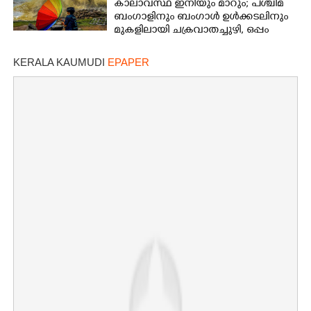
കാലാവസ്ഥ ഇനിയും മാറും; പശ്ചിമ
ബംഗാളിനും ബംഗാൾ ഉൾക്കടലിനും
മുകളിലായി ചക്രവാതച്ചുഴി, ഒപ്പം
കള്ളക്കടൽ പ്രതിഭാസം
KERALA KAUMUDI
EPAPER