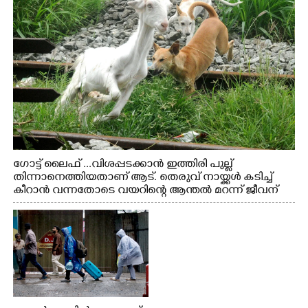
ഗോട്ട് ലൈഫ് ...വിശപ്പടക്കാൻ ഇത്തിരി പുല്ല്
തിന്നാനെത്തിയതാണ് ആട്. തെരുവ് നായ്ക്കൾ കടിച്ച്
കീറാൻ വന്നതോടെ വയറിന്റെ ആന്തൽ മറന്ന് ജീവന്
വേണ്ടിയായി ഓട്ടം. എറണാകുളം വാത്തുരുത്തിയിൽ
നിന്നുള്ള കാഴ്ച