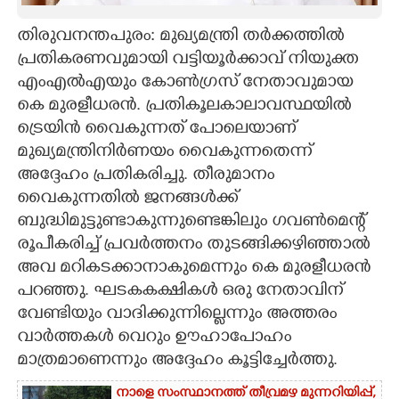
CARTOONS
തിരുവനന്തപുരം: മുഖ്യമന്ത്രി തർക്കത്തിൽ
പ്രതികരണവുമായി വട്ടിയൂർക്കാവ്‌ നിയുക്ത
എംഎൽഎയും കോൺഗ്രസ് നേതാവുമായ
LITERATURE
കെ മുരളീധരൻ. പ്രതികൂലകാലാവസ്ഥയിൽ
ട്രെയിൻ വൈകുന്നത് പോലെയാണ്
ZOOM
മുഖ്യമന്ത്രിനിർണയം വൈകുന്നതെന്ന്
അദ്ദേഹം പ്രതികരിച്ചു. തീരുമാനം
CONTACT US
വൈകുന്നതിൽ ജനങ്ങൾക്ക്
ബുദ്ധിമുട്ടുണ്ടാകുന്നുണ്ടെങ്കിലും ഗവൺമെന്റ്
രൂപീകരിച്ച് പ്രവർത്തനം തുടങ്ങിക്കഴിഞ്ഞാൽ
അവ മറികടക്കാനാകുമെന്നും കെ മുരളീധരൻ
പറഞ്ഞു. ഘടകകക്ഷികൾ ഒരു നേതാവിന്
വേണ്ടിയും വാദിക്കുന്നില്ലെന്നും അത്തരം
വാർത്തകൾ വെറും ഊഹാപോഹം
മാത്രമാണെന്നും അദ്ദേഹം കൂട്ടിച്ചേർത്തു.
നാളെ സംസ്ഥാനത്ത് തീവ്രമഴ മുന്നറിയിപ്പ്,​