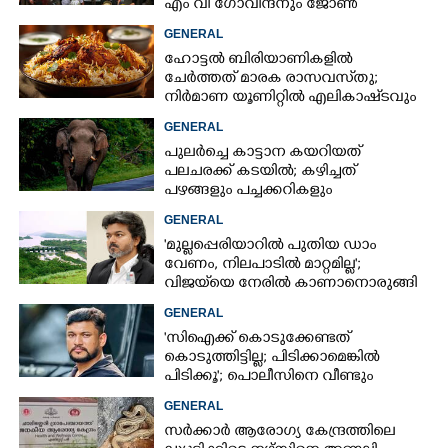
എം വി ഗോവിന്ദനും ജോൺ
ബ്രിട്ടാസിനും നോട്ടീസ്
GENERAL
ഹോട്ടൽ ബിരിയാണികളിൽ
ചേർത്തത് മാരക രാസവസ്‌തു;
നിർമാണ യൂണിറ്റിൽ എലികാഷ്‌ടവും
കുപ്പിച്ചില്ലും
GENERAL
പുലർച്ചെ കാട്ടാന കയറിയത്
പലചരക്ക് കടയിൽ; കഴിച്ചത്
പഴങ്ങളും പച്ചക്കറികളും
GENERAL
'മുല്ലപ്പെരിയാറിൽ പുതിയ ഡാം
വേണം, നിലപാടിൽ മാറ്റമില്ല';
വിജയ്‌യെ നേരിൽ കാണാനൊരുങ്ങി
കേരള സർക്കാർ
GENERAL
'സിഐക്ക് കൊടുക്കേണ്ടത്
കൊടുത്തിട്ടില്ല; പിടിക്കാമെങ്കിൽ
പിടിക്കൂ'; പൊലീസിനെ വീണ്ടും
വെല്ലുവിളിച്ച് അർജുൻ ആയങ്കി
GENERAL
സർക്കാർ ആരോഗ്യ കേന്ദ്രത്തിലെ