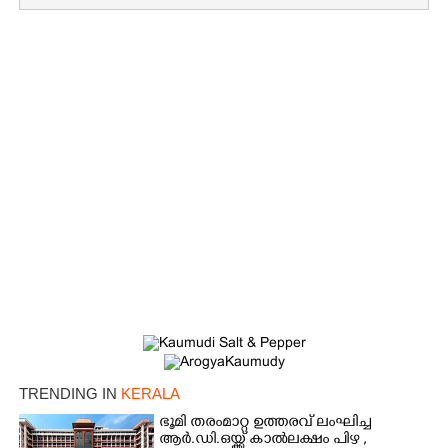
×
Share this link
TRENDING IN
KERALA
ഭൂമി തരംമാറ്റ ഉത്തരവ് ലംഘിച്ച
ആർ.ഡി.ഒയ്ക്ക് കാൽലക്ഷം പിഴ ,​