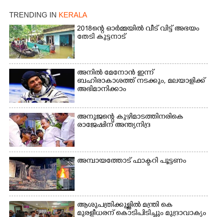
സമീപം ആറന്മുള
ഇറങ്ങിപ്പോൾ
കിടങ്ങന്നൂർ റോഡിന്
ഇന്നലെത്തെ
TRENDING IN
KERALA
സമീപം പ്രവർത്തിക്കു
കാഴ്ച.രക്ഷാപ്രവർത്തന
ആറന്മുള തട്ടുകട കഴുകി
2018ന്റെ ഓർമ്മയിൽ വീട് വിട്ട് അഭയം
ത്തിന് ഓച്ചിറ അഴിക്കലിൽ
വൃത്തിയാക്കുന്നു.
തേടി കുട്ടനാട്
നിന്ന്എത്തിച്ച ബോട്ടും.
അനിൽ മേനോൻ ഇന്ന്
ബഹിരാകാശത്ത് നടക്കും, മലയാളിക്ക്
അഭിമാനിക്കാം
അനുജന്റെ കുഴിമാടത്തിനരികെ
രാജേഷിന് അന്ത്യനിദ്ര
അമ്പായത്തോട് ഫാക്ടറി പൂട്ടണം
ആശുപത്രിക്കുള്ളിൽ മന്ത്രി കെ
മുരളീധരന് കൊടിപിടിച്ചും മുദ്രാവാക്യം