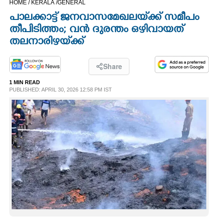
HOME /
KERALA /
GENERAL
CINEMA
പാലക്കാട്ട് ജനവാസമേഖലയ്‌ക്ക് സമീപം
തീപിടിത്തം; വൻ ദുരന്തം ഒഴിവായത്
OPINION
തലനാരിഴയ്‌ക്ക്
PHOTOS
Share
1 MIN READ
PUBLISHED: APRIL 30, 2026 12:58 PM IST
LIFESTYLE
SPIRITUAL
INFO+
ART
ASTRO