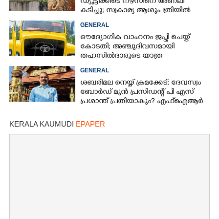
ഡ്യൂട്ടിക്കിടെ നഴ്സിനെ അണലി
കടിച്ചു; സ്വകാര്യ ആശുപത്രിയിൽ
ചികിത്സയിൽ
GENERAL
ഔദ്യോഗിക വാഹനം ജപ്തി ചെയ്ത്
കോടതി; അഞ്ചുദിവസമായി
തഹസിൽദാരുടെ യാത്ര
ടിപ്പർ ലോറിയിൽ
GENERAL
ശബരിമല നെയ്യ് ക്രമക്കേട്; ദേവസ്വം
ബോർഡ് മുൻ പ്രസിഡന്റ് പി എസ്
പ്രശാന്ത് പ്രതിയാകും? എഫ്ഐആർ
ഇന്ന് കോടതിയിൽ
KERALA KAUMUDI
EPAPER