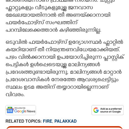
കാരണമെന്നാണ് പ്രാഥമിക നി​ഗമനം. ചുറ്റും
ഫ്ലാറ്റുകളും വീടുകളുമുള്ള ജനവാസ
മേഖലയായതിനാൽ തീ അണയ്‌ക്കാനായി
ഫയർഫോഴ്‌സ് സംഘത്തിന്
പറമ്പിലേക്കെത്താൻ കഴിഞ്ഞിരുന്നില്ല.
ഒടുവിൽ ഫയർഫോഴ്‌സ് ഉദ്യോഗസ്ഥർ ഫ്ലാറ്റിൽ
കയറിയാണ് തീ നിയന്ത്രണവിധേയമാക്കിയത്.
പഴം വിൽക്കാനായി ഉപയോഗിച്ചിരുന്ന പ്ലാസ്റ്റിക്
പെട്ടികൾ ഉൾപ്പെടെയുള്ള മാലിന്യങ്ങൾ
പ്രദേശത്തുണ്ടായിരുന്നു. മാലിന്യങ്ങൾ മാറ്റാൻ
പ്രദേശവാസികൾ നേരത്തേ ആവശ്യപ്പെട്ടിട്ടും
സ്ഥലം ഉടമ അതിന് തയ്യാറായില്ലെന്നാണ്
വിവരം.
RELATED TOPICS:
FIRE
,
PALAKKAD