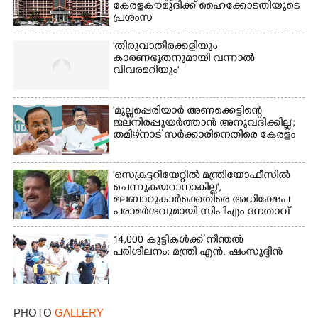
കേരളകൗമുദിക്ക് ഹൈക്കോടതിയുടെ
പ്രശംസ
Copy Link
'തിരുവാതിരക്കളിയും
കാരണഭൂതനുമായി വന്നാൽ
വിവരമറിയും '
'മുല്ലപ്പെരിയാർ അണക്കെട്ടിന്റെ
ജലനിരപ്പുയർത്താൻ അനുവദിക്കില്ല';
തമിഴ്‌നാട് സർക്കാരിനെതിരെ കേരളം
'സെക്രട്ടറിയേറ്റിൽ മന്ത്രിയോഫീസിൽ
ചെന്നുകയറാനാകില്ല',
മലബാറുകാർക്കെതിരെ അധിക്ഷേപ
പരാമർശവുമായി സിപിഎം നേതാവ്‌
14,000 കുട്ടികൾക്ക് നീന്തൽ
പരിശീലനം: മന്ത്രി എൻ. ഷംസുദ്ദീൻ
PHOTO
GALLERY