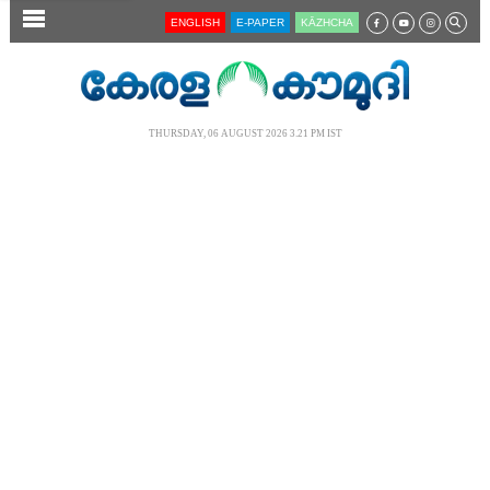
SECTIONS
ENGLISH
E-PAPER
KĀZHCHA
HOME
LATEST
THURSDAY, 06 AUGUST 2026 3.21 PM IST
AUDIO
NOTIFIED NEWS
POLL
KERALA
LOCAL
NEWS 360
CASE DIARY