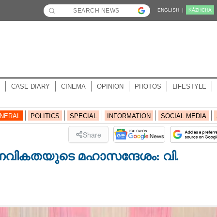
ENGLISH |
KĀZHCHA
CASE DIARY
CINEMA
OPINION
PHOTOS
LIFESTYLE
NERAL
POLITICS
SPECIAL
INFORMATION
SOCIAL MEDIA
Share
നവികതയുടെ മഹാസന്ദേശം: വി.