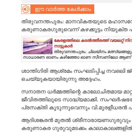
ഈ വാർത്ത കേൾക്കാം
CARTOONS
തിരുവനന്തപുരം: മാനവികതയുടെ മഹാസന്ദേശ
LITERATURE
കരുണാകരഗുരുവെന്ന് കഴക്കൂട്ടം നിയുക്
കേരളത്തിലെ കടൽത്തീരത്ത് വയലറ്റ് നി
ZOOM
നാട്ടുകാർ
തിരുവനന്തപുരം: ചിലയിനം മത്സ്യങ്ങളും
സാധാരണ ഓണം കഴിഞ്ഞോ ഓണ സീസണിലോ ആണ് അടിയ
CONTACT US
ശാന്തിഗിരി ആശ്രമം സംഘടിപ്പിച്ച നവഒല
ചെയ്യുകയായിരുന്നു അദ്ദേഹം.
സനാതന ധർമ്മത്തിന്റെ കാലോചിതമായ മാറ
ജീവിതത്തിലുടെ സാദ്ധ്യമാക്കി. സംഘർഷഭ
പ്രസക്തി കൂടുന്നുവെന്നും വി.മുരളീധരൻ 
ആദിശങ്കരൻ മുതൽ ശ്രീനാരായണഗുരുവും ശ
കരുണാകര ഗുരുവുമടക്കം കാലാകാലങ്ങളിൽ പ