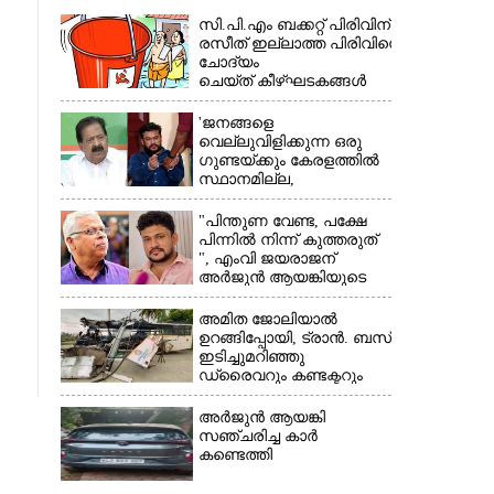
സി.പി.എം ബക്കറ്റ് പിരിവിന്:
രസീത് ഇല്ലാത്ത പിരിവിനെ
ചോദ്യം
ചെയ്ത് കീഴ്ഘടകങ്ങൾ
'ജനങ്ങളെ
വെല്ലുവിളിക്കുന്ന ഒരു
×
ഗുണ്ടയ്ക്കും കേരളത്തിൽ
സ്ഥാനമില്ല,​
അവരെല്ലാം
പൊലീസിന്റെ
"പിന്തുണ വേണ്ട,​ പക്ഷേ
നിരീക്ഷണത്തിലാണ്'
പിന്നിൽ നിന്ന് കുത്തരുത്
", എംവി ജയരാജന്
അർജുൻ ആയങ്കിയുടെ
മറുപടി
അമിത ജോലിയാൽ
ഉറങ്ങിപ്പോയി, ട്രാൻ. ബസ്
ഇടിച്ചുമറിഞ്ഞു
ഡ്രൈവറും കണ്ടക്ടറും
മരിച്ചു സംഭവം മൈസൂരു
-ബെംഗളൂരു
അർജുൻ ആയങ്കി
ദേശീയപാതയിൽ 20
സഞ്ചരിച്ച കാർ
പേർക്ക് പരിക്ക്, നാലു
കണ്ടെത്തി
പേരുടെ നില ഗുരുതരം