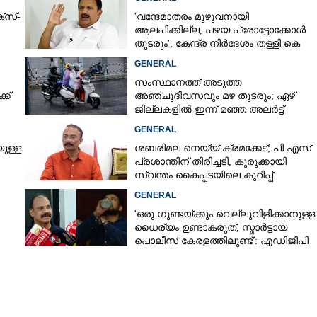
്സ്-
'വന്ദേമാതരം മുഴുവനായി
ആലപിക്കില്ല, പഴയ പ്രോട്ടോക്കോൾ
തുടരും'; കേന്ദ്ര നിർദേശം തള്ളി കെ
മുരളീധരൻ
GENERAL
സംസ്ഥാനത്ത് അടുത്ത
ക്
അ‌ഞ്ചുദിവസവും മഴ തുടരും; ഏഴ്
ജില്ലകളിൽ ഇന്ന് മഞ്ഞ അലർട്ട്
GENERAL
Share this link
ുള്ള
ശബരിമല നെയ്യ് ക്രമക്കേട്; പി എസ്
പ്രശാന്തിന് തിരിച്ചടി, കുരുക്കായി
സ്വന്തം കൈപ്പടയിലെ കുറിപ്പ്
GENERAL
'ഒരു ഗുണ്ടയ്ക്കും വെല്ലുവിളിക്കാനുള്ള
ധൈര്യം ഉണ്ടാകരുത്, സ്മാർട്ടായ
Copy Link
 പകർന്നത്
പൊലീസ് കേരളത്തിലുണ്ട്': എഡിജിപി
മഹാസന്ദേശം: വി.
െ
പി വിജയൻ