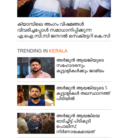
ക്യാമ്പിലെ അംഗം വിഷമങ്ങൾ
വിവരിച്ചപ്പോൾ സമാധാനിപ്പിക്കുന്ന
എ.ഐ.സി.സി ജനറൽ സെക്രട്ടറി കെ.സി
വേണുഗോപാൽ എം.പി. സഹകരണ-
എക്സൈസ് വകുപ്പ് മന്ത്രി എം. ലിജു,
TRENDING IN
KERALA
എന്നിവർ
അർജുൻ ആയങ്കിയുടെ
സഹോദരനും
കൂട്ടാളികൾക്കും ജാമ്യം
അർജുൻ ആയങ്കിയുടെ 5
കൂട്ടാളികൾ തലസ്ഥാനത്ത്
പിടിയിൽ
അർജുൻ ആയങ്കിയെ
ഓടിച്ചിട്ട് പിടികൂടി
പൊലീസ്;
നിർണായകമായത്
ഓട്ടോഡ്രൈവർക്ക്