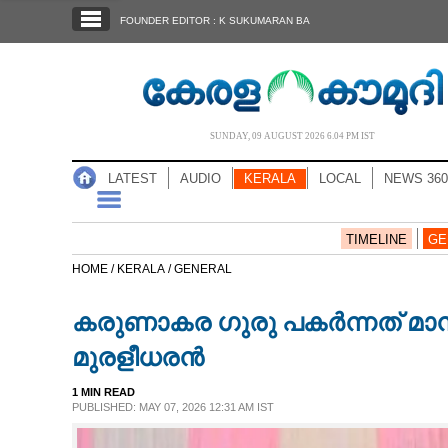
SECTIONS
FOUNDER EDITOR : K SUKUMARAN BA
HOME
LATEST
AUDIO
SUNDAY, 09 AUGUST 2026 6.04 PM IST
NOTIFIED NEWS
LATEST
AUDIO
KERALA
LOCAL
NEWS 360
POLL
KERALA
TIMELINE
GE
HOME /
KERALA /
GENERAL
LOCAL
കരുണാകര ഗുരു പകർന്നത് മാ
NEWS 360
മുരളീധരൻ
1 MIN READ
CASE DIARY
PUBLISHED: MAY 07, 2026 12:31 AM IST