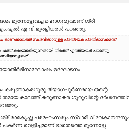
ം മുന്നോട്ടുവച്ച മഹാഗുരുവാണ് ശ്രീ
ത എം.എൽ.എ വി.മുരളീധരൻ പറഞ്ഞു.
റം; ഓണക്കാലത്ത് സംഭവിക്കാറുള്ള പ്രത്യേക പ്രതിഭാസമെന്ന്
 ചത്ത് കരയ്‌ക്കടിയുന്നതായി തീരത്ത് എത്തിയവർ പറഞ്ഞു.
ാറുള്ളത്....
ി ജ്യോതിർദിനാഘോഷം ഉദ്ഘാടനം
്റം കരുണാകരഗുരു ത്യാഗപൂർണമായ തന്റെ
രിതമായ കാലത്ത് കരുണാകര ഗുരുവിന്റെ ദർശനത്തിന
പറഞ്ഞു.
്രീരാമകൃഷ്ണ പരമഹംസരും സ്വാമി വിവേകാനന്ദനു
കർന്ന വെളിച്ചമാണ് ഭാരതത്തെ മുന്നോട്ടു