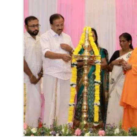
CINEMA
OPINION
PHOTOS
LIFESTYLE
SPIRITUAL
INFO+
ART
ASTRO