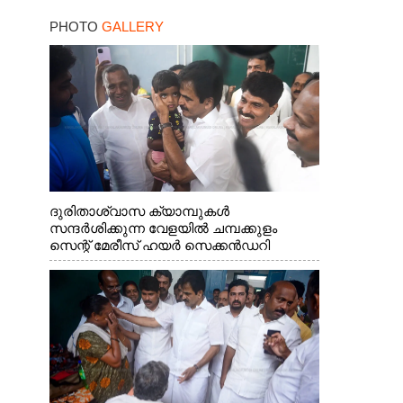
PHOTO
GALLERY
ദുരിതാശ്വാസ ക്യാമ്പുകൾ
സന്ദർശിക്കുന്ന വേളയിൽ ചമ്പക്കുളം
സെന്റ് മേരീസ് ഹയർ സെക്കൻഡറി
സ്കൂളിലെ ക്യാമ്പിലെത്തിയ എ.ഐ.സി.സി
ജനറൽ സെക്രട്ടറി കെ.സി
വേണുഗോപാൽ എം.പി കുരുന്നിനെ
എടുത്ത് ലാളിച്ചപ്പോൾ. സഹകരണ-
എക്സൈസ് വകുപ്പ് മന്ത്രി എം. ലിജു,
കൃഷിവകുപ്പ് മന്ത്രി ടി. സിദ്ദിഖ്, റെജി
ചെറിയാൻ എം. എൽ. എ എന്നിവർ സമീപം