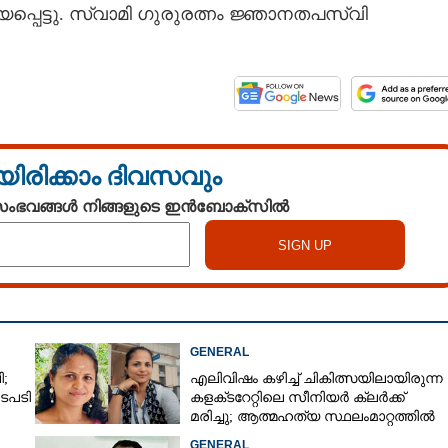
യപ്പെട്ടു. സ്വാമി ഗുരുരത്നം ജ്ഞാനതപസ്വി
യിരിക്കാം ദിവസവും
 സംഭവങ്ങൾ നിങ്ങളുടെ ഇൻബോക്സിൽ
GENERAL
;
എലിവിഷം കഴിച്ച് ചികിത്സയിലായിരുന്ന
ടപടി
കളക്‌ടറേറ്റിലെ സീനിയർ ക്ലർക്ക്
മരിച്ചു; ആത്മഹത്യ സ്ഥലംമാറ്റത്തിൽ
മനംനൊന്തെന്ന് സംശയം
GENERAL