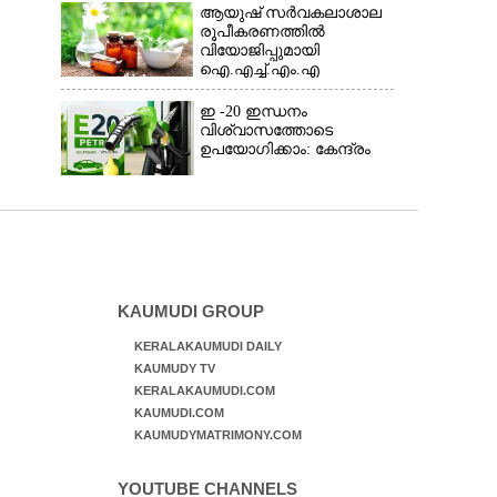
തോന്നിയ സംശയം
ആയുഷ് സർവകലാശാല
രൂപീകരണത്തിൽ
വിയോജിപ്പുമായി
ഐ.എച്ച്.എം.എ
ഇ -20 ഇന്ധനം
വിശ്വാസത്തോടെ
ഉപയോഗിക്കാം: കേന്ദ്രം
KAUMUDI GROUP
KERALAKAUMUDI DAILY
KAUMUDY TV
KERALAKAUMUDI.COM
KAUMUDI.COM
KAUMUDYMATRIMONY.COM
YOUTUBE CHANNELS