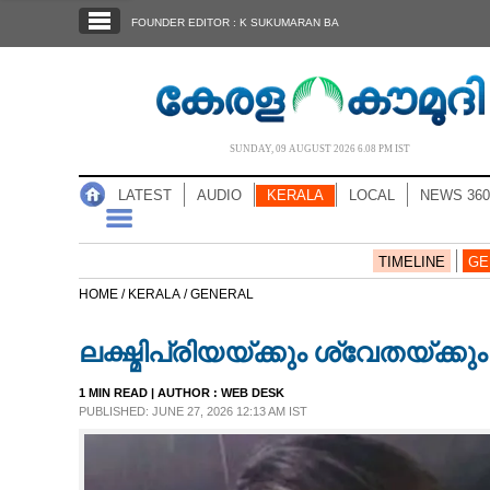
SECTIONS
FOUNDER EDITOR : K SUKUMARAN BA
HOME
LATEST
AUDIO
SUNDAY, 09 AUGUST 2026 6.08 PM IST
NOTIFIED NEWS
LATEST
AUDIO
KERALA
LOCAL
NEWS 360
POLL
KERALA
TIMELINE
GE
HOME /
KERALA /
GENERAL
LOCAL
ലക്ഷ്മിപ്രിയയ്ക്കും ശ്വേതയ
NEWS 360
1 MIN READ
| AUTHOR :
WEB DESK
PUBLISHED: JUNE 27, 2026 12:13 AM IST
CASE DIARY