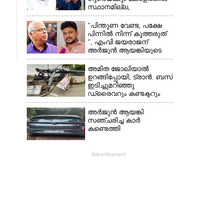
സ്ഥാനമില്ല,​
അവരെല്ലാം
പൊലീസിന്റെ
"പിന്തുണ വേണ്ട,​ പക്ഷേ
നിരീക്ഷണത്തിലാണ്'
പിന്നിൽ നിന്ന് കുത്തരുത്
", എംവി ജയരാജന്
അർജുൻ ആയങ്കിയുടെ
മറുപടി
അമിത ജോലിയാൽ
ഉറങ്ങിപ്പോയി, ട്രാൻ. ബസ്
ഇടിച്ചുമറിഞ്ഞു
ഡ്രൈവറും കണ്ടക്ടറും
മരിച്ചു സംഭവം മൈസൂരു
-ബെംഗളൂരു
അർജുൻ ആയങ്കി
ദേശീയപാതയിൽ 20
സഞ്ചരിച്ച കാർ
പേർക്ക് പരിക്ക്, നാലു
കണ്ടെത്തി
പേരുടെ നില ഗുരുതരം
Advertisement