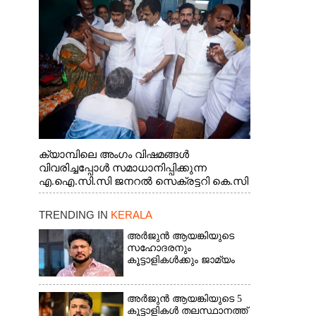
ജനറൽ സെക്രട്ടറി കെ.സി
വേണുഗോപാൽ എം.പി കുരുന്നിനെ
എടുത്ത് ലാളിച്ചപ്പോൾ. സഹകരണ-
എക്സൈസ് വകുപ്പ് മന്ത്രി എം. ലിജു,
കൃഷിവകുപ്പ് മന്ത്രി ടി. സിദ്ദിഖ്, റെജി
ചെറിയാൻ എം. എൽ. എ എന്നിവർ സമീപം
ക്യാമ്പിലെ അംഗം വിഷമങ്ങൾ
വിവരിച്ചപ്പോൾ സമാധാനിപ്പിക്കുന്ന
എ.ഐ.സി.സി ജനറൽ സെക്രട്ടറി കെ.സി
വേണുഗോപാൽ എം.പി. സഹകരണ-
എക്സൈസ് വകുപ്പ് മന്ത്രി എം. ലിജു,
TRENDING IN
KERALA
എന്നിവർ
അർജുൻ ആയങ്കിയുടെ
സഹോദരനും
കൂട്ടാളികൾക്കും ജാമ്യം
അർജുൻ ആയങ്കിയുടെ 5
കൂട്ടാളികൾ തലസ്ഥാനത്ത്