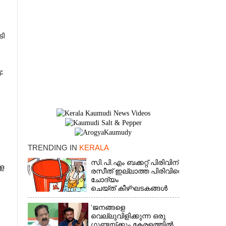
ി
-
TRENDING IN
KERALA
സി.പി.എം ബക്കറ്റ് പിരിവിന്:
×
ള
രസീത് ഇല്ലാത്ത പിരിവിനെ
ചോദ്യം
ചെയ്ത് കീഴ്ഘടകങ്ങൾ
'ജനങ്ങളെ
വെല്ലുവിളിക്കുന്ന ഒരു
ഗുണ്ടയ്ക്കും കേരളത്തിൽ