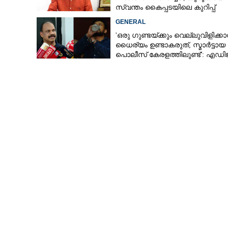
സ്വന്തം കൈപ്പടയിലെ കുറിപ്പ്
GENERAL
'ഒരു ഗുണ്ടയ്ക്കും വെല്ലുവിളിക്കാ
ലക്ഷ്മിപ്രിയയ്ക
ധൈര്യം ഉണ്ടാകരുത്, സ്മാർട്ടായ
പൊലീസ് കേരളത്തിലുണ്ട്': എഡി
പരാതി ന
പി വിജയൻ