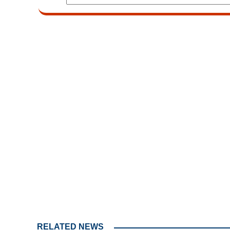
Loaded
:
3.62%
/
Mute
RELATED NEWS