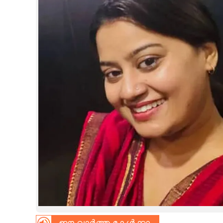
CINEMA
OPINION
PHOTOS
LIFESTYLE
SPIRITUAL
INFO+
ART
ASTRO