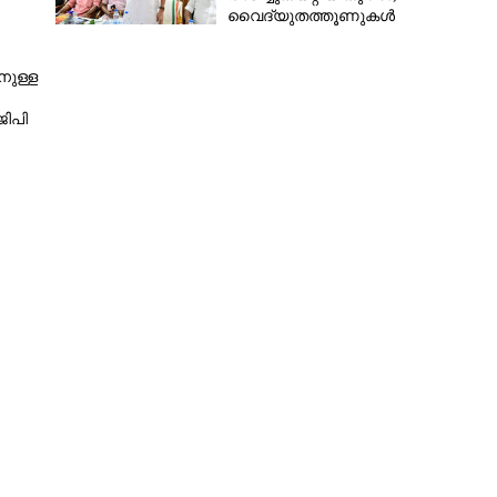
വൈദ്യുതത്തൂണുകൾ
പൊട്ടിവീണാൽപോലും മന്ത്രിയെ
വിളിക്കുന്ന കാലമാണിത്'
Copy Link
നുള്ള
്കും ശ്വേതയ്ക്കും എതിരെ
ജിപി
ൽകി അൻസിബ