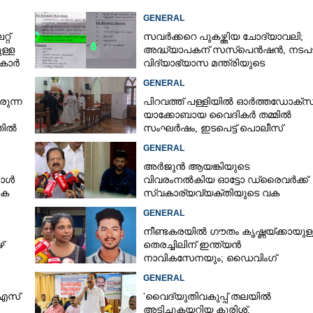
GENERAL
റ്
സവർക്കറെ പുകഴ്ത്തിയ ചോദ്യാവലി;
ള്ള
അദ്ധ്യാപകന് സസ്‌പെൻഷൻ, നടപട
ുകാർ
വിദ്യാഭ്യാസ മന്ത്രിയുടെ
നിർദേശപ്രകാരം
GENERAL
രുന്ന
പിറവത്ത് പള്ളിയിൽ ഓർത്തഡോക്സ്
യാക്കോബായ വൈദികർ തമ്മിൽ
്തിൽ
സംഘർഷം, ഇടപെട്ട് പൊലീസ്
GENERAL
അർജുൻ ആയങ്കിയുടെ
കോൾ
വിവരംനൽകിയ ഓട്ടോ ഡ്രൈവർക്ക്
കെ
സ്വകാര്യവ്യക്തിയുടെ വക
പാരിതോഷികം: മന്ത്രി രമേശ്
GENERAL
ചെന്നിത്തല
നീണ്ടകരയിൽ ഗൗതം കൃഷ്ണയ്ക്കായുള്
്
തെരച്ചിലിന് ഇന്ത്യൻ
നാവികസേനയും; ഡൈവിംഗ്
Share this link
ആരംഭിച്ചു
GENERAL
 എസ്
'വൈദ്യുതിവകുപ്പ് തലയിൽ
അടിച്ചുകയറ്റിയ കുരിശ്‌,