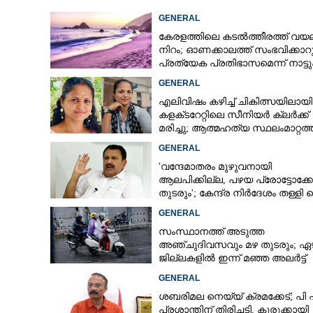
GENERAL
കേരളത്തിലെ കടൽത്തീരത്ത് വയലറ്
നിറം; ഓണക്കാലത്ത് സംഭവിക്കാറു
പ്രത്യേക പ്രതിഭാസമെന്ന് നാട്ട
GENERAL
എലിവിഷം കഴിച്ച് ചികിത്സയിലായി
കളക്‌ടറേറ്റിലെ സീനിയർ ക്ലർക്ക്
മരിച്ചു; ആത്മഹത്യ സ്ഥലംമാറ്റത
മനംനൊന്തെന്ന് സംശയം
GENERAL
'വന്ദേമാതരം മുഴുവനായി
ആലപിക്കില്ല, പഴയ പ്രോട്ടോക്
തുടരും'; കേന്ദ്ര നിർദേശം തള്ളി 
മുരളീധരൻ
GENERAL
സംസ്ഥാനത്ത് അടുത്ത
അ‌ഞ്ചുദിവസവും മഴ തുടരും; ഏഴ
ജില്ലകളിൽ ഇന്ന് മഞ്ഞ അലർട്ട്
GENERAL
ശബരിമല നെയ്യ് ക്രമക്കേട്; പി
പ്രശാന്തിന് തിരിച്ചടി, കുരുക്കായി