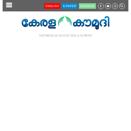
SECTIONS
ENGLISH
E-PAPER
KĀZHCHA
HOME
LATEST
SATURDAY, 08 AUGUST 2026 12.35 PM IST
AUDIO
NOTIFIED NEWS
POLL
KERALA
LOCAL
NEWS 360
CASE DIARY