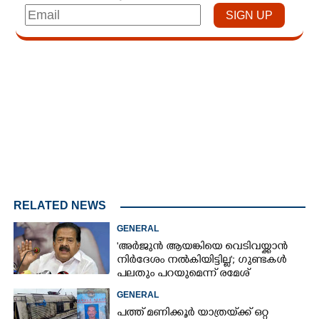
Loaded
:
4.68%
/
Mute
RELATED NEWS
GENERAL
'അർജുൻ ആയങ്കിയെ വെടിവയ്ക്കാൻ
നിർദേശം നൽകിയിട്ടില്ല'; ഗുണ്ടകൾ
പലതും പറയുമെന്ന് രമേശ്
ചെന്നിത്തല
GENERAL
പത്ത് മണിക്കൂർ യാത്രയ്‌ക്ക് ഒറ്റ