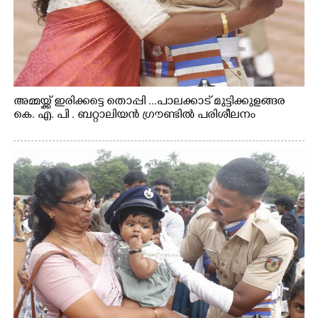
അമ്മയ്ക്ക് ഇരിക്കട്ടെ തൊപ്പി ...പാലക്കാട് മുട്ടിക്കുളങ്ങര
കെ. എ. പി . ബറ്റാലിയൻ ഗ്രൗണ്ടിൽ പരിശീലനം