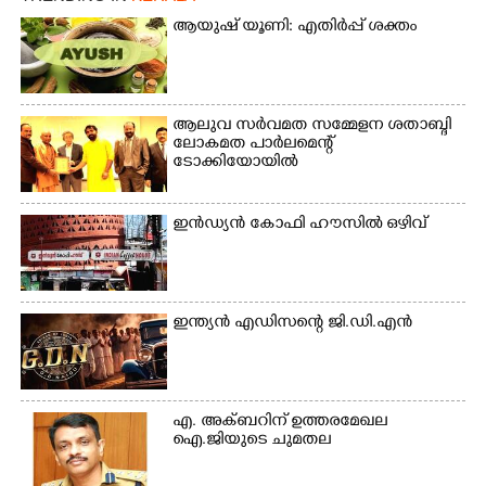
ആയുഷ് യൂണി: എതിർപ്പ് ശക്തം
ആലുവ സർവമത സമ്മേളന ശതാബ്ദി
ലോകമത പാർലമെന്റ്
ടോക്കിയോയിൽ
ഇൻഡ്യൻ കോഫി ഹൗസിൽ ഒഴിവ്
ഇന്ത്യൻ എഡിസന്റെ ജി.ഡി.എൻ
എ. അക്ബറിന് ഉത്തരമേഖല
ഐ.ജിയുടെ ചുമതല