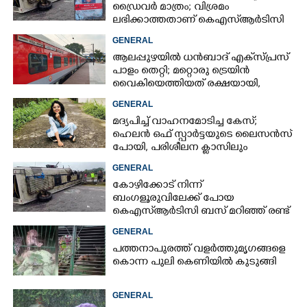
ഡ്രൈവർ മാത്രം; വിശ്രമം
ലഭിക്കാത്തതാണ് കെഎസ്‌ആർടിസി
അപകടത്തിന് കാരണമെന്ന്
GENERAL
വിമർശനം
ആലപ്പുഴയിൽ ധൻബാദ് എക്‌സ്പ്രസ്
പാളം തെറ്റി; മറ്റൊരു ട്രെയിൻ
വൈകിയെത്തിയത് രക്ഷയായി,
ഒഴിവായത് വൻ ദുരന്തം
GENERAL
മദ്യപിച്ച് വാഹനമോടിച്ച കേസ്;
ഹെലൻ ഒഫ് സ്പാർട്ടയുടെ ലൈസൻസ്
പോയി, പരിശീലന ക്ലാസിലും
പങ്കെടുക്കണം
GENERAL
കോഴിക്കോട് നിന്ന്
ബംഗളൂരുവിലേക്ക് പോയ
കെഎസ്‌ആർടിസി ബസ് മറിഞ്ഞ് രണ്ട്
മരണം; നിരവധിപേർ
GENERAL
ഗുരുതരാവസ്ഥയിൽ
പത്തനാപുരത്ത് വളർത്തുമൃഗങ്ങളെ
കൊന്ന പുലി കെണിയിൽ കുടുങ്ങി
GENERAL