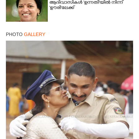
ആദിവാസികൾ 'ഉന്നതി'യിൽ നിന്ന്
'ഊരി'ലേക്ക്
PHOTO
GALLERY