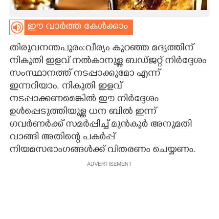
CARTOONS
ഈ വാർത്ത കേൾക്കാം
LITERATURE
തിരുവനന്തപുരം:വീര്യം കുറഞ്ഞ മദ്യത്തിന്
നികുതി ഇളവ് നൽകാനുള്ള ബഡ്ജറ്റ് നിർദ്ദേശം
സംസ്ഥാനത്ത് നടപ്പാക്കുമോ എന്ന്
ZOOM
ഇന്നറിയാം. നികുതി ഇളവ്
നടപ്പാക്കണമെങ്കിൽ ഈ നിർദ്ദേശം
CONTACT US
ഉൾപ്പെടുത്തിയുള്ള ധന ബിൽ ഇന്ന്
ഗവർണർക്ക് സമർപ്പിച്ച് മുൻകൂർ അനുമതി
വാങ്ങി അതിന്റെ പകർപ്പ്
നിയമസഭാംഗങ്ങൾക്ക് വിതരണം ചെയ്യണം.
ADVERTISEMENT