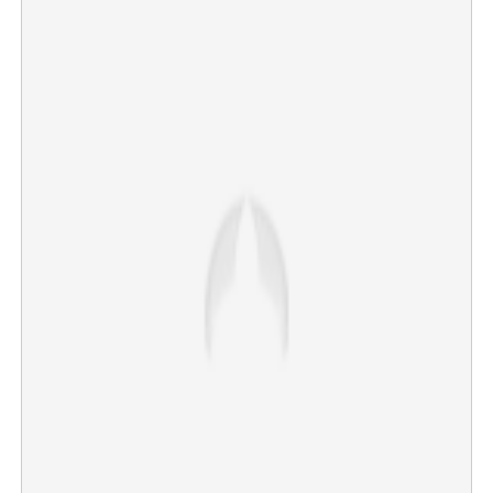
×
Share this link
Copy Link