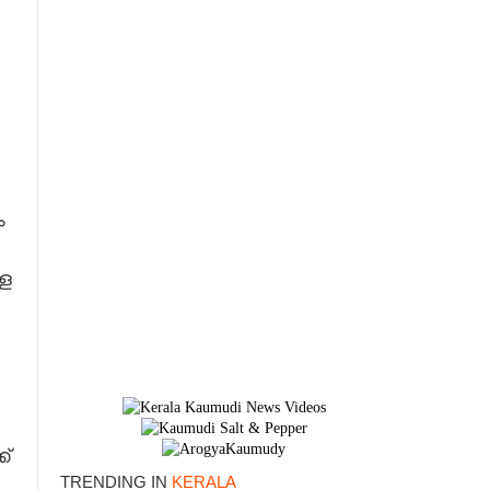
ം
ള
്
TRENDING IN
KERALA