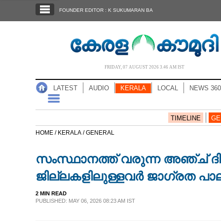
SECTIONS
FOUNDER EDITOR : K SUKUMARAN BA
HOME
LATEST
AUDIO
FRIDAY, 07 AUGUST 2026 3.46 AM IST
NOTIFIED NEWS
LATEST
AUDIO
KERALA
LOCAL
NEWS 360
POLL
KERALA
TIMELINE
GE
HOME /
KERALA /
GENERAL
LOCAL
സംസ്ഥാനത്ത് വരുന്ന അഞ്ച് ദി
NEWS 360
ജില്ലകളിലുള്ളവർ ജാഗ്രത പാല
2 MIN READ
CASE DIARY
PUBLISHED: MAY 06, 2026 08:23 AM IST