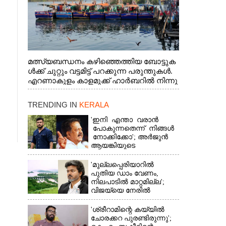
മത്സ്യബന്ധനം കഴിഞ്ഞെത്തിയ ബോട്ടുക
ൾക്ക് ചുറ്റും വട്ടമിട്ട് പറക്കുന്ന പരുന്തുകൾ.
എറണാകുളം കാളമുക്ക് ഹാർബറിൽ നിന്നു
ള്ള കാഴ്ച
TRENDING IN
KERALA
'ഇനി എന്താ വരാൻ
പോകുന്നതെന്ന് നിങ്ങൾ
നോക്കിക്കോ'; അർജുൻ
ആയങ്കിയുടെ
വെല്ലുവിളിയിൽ രമേശ്
ചെന്നിത്തല
'മുല്ലപ്പെരിയാറിൽ
പുതിയ ഡാം വേണം,
നിലപാടിൽ മാറ്റമില്ല';
വിജയ്‌യെ നേരിൽ
കാണാനൊരുങ്ങി കേരള
സർക്കാർ
'ശ്രീറാമിന്റെ കയ്യിൽ
ചോരക്കറ പുരണ്ടിരുന്നു';