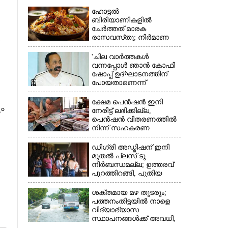
ഹോട്ടൽ
ബിരിയാണികളിൽ
ചേർത്തത് മാരക
രാസവസ്‌തു; നിർമാണ
യൂണിറ്റിൽ എലികാഷ്‌ടവും
കുപ്പിച്ചില്ലും
'ചില വാർത്തകൾ
വന്നപ്പോൾ ഞാൻ കോഫി
ഷോപ്പ് ഉദ്ഘാടനത്തിന്
×
പോയതാണെന്ന്
വിചാരിച്ചു, 400 കോടിയുടെ
പ്രോജക്ടാണ് അത്'
ക്ഷേമ പെൻഷൻ ഇനി
ം
നേരിട്ട് ലഭിക്കില്ല,​
പെൻഷൻ വിതരണത്തിൽ
നിന്ന് സഹകരണ
ബാങ്കുകളെ ഒഴിവാക്കി
ഡിഗ്രി അഡ്മിഷന് ഇനി
മുതൽ പ്ലസ് ടു
നിർബന്ധമല്ല; ഉത്തരവ്
പുറത്തിറങ്ങി, പുതിയ
മാറ്റങ്ങൾ അറിയാം
ശക്തമായ മഴ തുടരും;
പത്തനംതിട്ടയിൽ നാളെ
വിദ്യാഭ്യാസ
സ്ഥാപനങ്ങൾക്ക് അവധി,​
ജില്ലയിൽ ഇന്ന് റെ‌ഡും