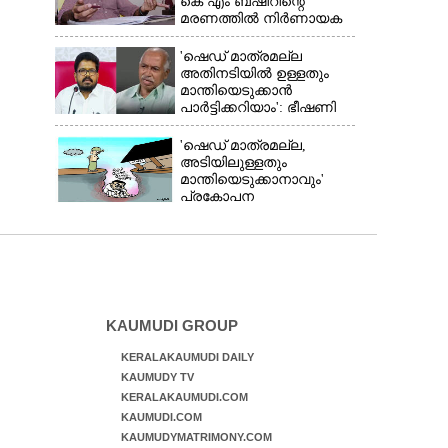
കെ എം ബഷീറിന്റെ
മരണത്തിൽ നിർണായക
മൊഴിയുമായി ദൃക്‌സാക്ഷി
'ഷെഡ് മാത്രമല്ല
അതിനടിയിൽ ഉള്ളതും
മാന്തിയെടുക്കാൻ
പാർട്ടിക്കറിയാം': ഭീഷണി
പ്രസംഗവുമായി കെ കെ
രാഗേഷ്
'ഷെഡ് മാത്രമല്ല,
അടിയിലുള്ളതും
മാന്തിയെടുക്കാനാവും'
പ്രകോപന
പ്രസംഗവുമായി കെ.കെ.
രാഗേഷ്
KAUMUDI GROUP
KERALAKAUMUDI DAILY
KAUMUDY TV
KERALAKAUMUDI.COM
KAUMUDI.COM
KAUMUDYMATRIMONY.COM