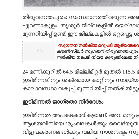
CARTOONS
തിരുവനന്തപുരം: സംസ്ഥാനത്ത് വരുന്ന അഞ്
എറണാകുളം, തൃശൂർ ജില്ലകളിൽ യെല്ലോ അലർ
LITERATURE
മുന്നറിയിപ്പ് ഉണ്ട്. ഈ ജില്ലകളിൽ ഒറ്റപ്പെട
സുഗതന് നൽകിയ മറുപടി ആഭ്യന്തരവകുപ്പ
ZOOM
കൗൺസിലർ സുഗതന് തിരുവനന്തപുര
നൽകിയ നടപടി നിയമ കുരുക്കിലേക്ക് ന
CONTACT US
24 മണിക്കൂറിൽ 64.5 മില്ലിമീറ്റർ മുതൽ 115.5 മി
ഇടിമിന്നലിനും ശക്തമായ കാറ്റിനും സാദ്ധ്
കാലാവസ്ഥാ വകുപ്പ് മുന്നറിയിപ്പ് നൽകിയിട്ടുണ്
ഇടിമിന്നൽ ജാഗ്രതാ നി‌ർദേശം
ഇടിമിന്നൽ അപകടകാരികളാണ്. അവ മനുഷ്യ
ആശയവിനിമയ ശൃംഖലകൾക്കും വൈദ്യുത ചാലകങ
വീട്ടുപകരണങ്ങൾക്കും വലിയ നാശനഷ്ടം സൃ