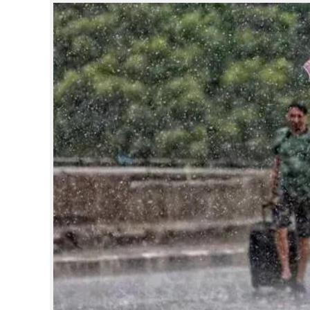
CINEMA
OPINION
PHOTOS
LIFESTYLE
SPIRITUAL
INFO+
ART
ASTRO