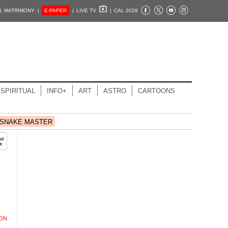
|
MATRIMONY |
E-PAPER
|
LIVE TV
|
CAL 2026
SPIRITUAL
INFO+
ART
ASTRO
CARTOONS
SNAKE MASTER
ION