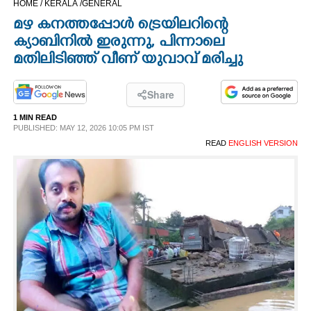
HOME /
KERALA /
GENERAL
CINEMA
മഴ കനത്തപ്പോൾ ട്രെയിലറിന്റെ
ക്യാബിനിൽ ഇരുന്നു, പിന്നാലെ
OPINION
മതിലിടിഞ്ഞ് വീണ് യുവാവ് മരിച്ചു
PHOTOS
Share
1 MIN READ
PUBLISHED: MAY 12, 2026 10:05 PM IST
LIFESTYLE
READ
ENGLISH VERSION
SPIRITUAL
INFO+
ART
ASTRO