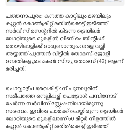
CARTOONS
പത്തനാപുരം: കനത്ത കാറ്റിലും മഴയിലും
കൂറ്റൻ കോൺക്രീറ്റ് മതിൽക്കെട്ട് ഇടിഞ്ഞ്
LITERATURE
സർവീസ് സെന്ററിൽ കിടന്ന ട്രെയിലർ
ലോറിയുടെ മുകളിൽ വീണ് പെയിന്റിംഗ്
ZOOM
തൊഴിലാളിക്ക് ദാരുണാന്ത്യം.വന്മള വള്ളി
അയ്യത്ത് പുത്തൻ വീട്ടിൽ തോമസ്-ജോളി
CONTACT US
ദമ്പതികളുടെ മകൻ സിജു തോമസ് (42) ആണ്
മരിച്ചത്.
ചൊവ്വാഴ്‌ച വൈകിട്ട് 4ന് പുനലൂരിന്
സമീപത്തെ നെല്ലിപ്പള്ളി പെട്രോൾ പമ്പിനോട്
ചേർന്ന സർവീസ് സ്റ്റേഷനിലായിരുന്നു
സംഭവം. ഇവിടെ പാർക്ക് ചെയ്തിരുന്ന ട്രെയിലർ
ലോറിയുടെ മുകളിലാണ് 50 മീറ്റർ നീളത്തിൽ
കൂറ്റൻ കോൺക്രീറ്റ് മതിൽക്കെട്ട് ഇടിഞ്ഞ്