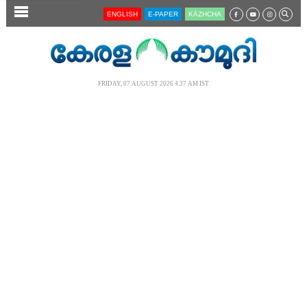
SECTIONS
ENGLISH
E-PAPER
KĀZHCHA
HOME
LATEST
FRIDAY, 07 AUGUST 2026 4.37 AM IST
AUDIO
NOTIFIED NEWS
POLL
KERALA
LOCAL
NEWS 360
CASE DIARY