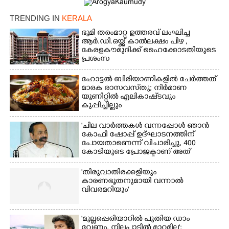
TRENDING IN
KERALA
ഭൂമി തരംമാറ്റ ഉത്തരവ് ലംഘിച്ച
ആർ.ഡി.ഒയ്ക്ക് കാൽലക്ഷം പിഴ ,​
കേരളകൗമുദിക്ക് ഹൈക്കോടതിയുടെ
പ്രശംസ
ഹോട്ടൽ ബിരിയാണികളിൽ ചേർത്തത്
മാരക രാസവസ്‌തു; നിർമാണ
യൂണിറ്റിൽ എലികാഷ്‌ടവും
കുപ്പിച്ചില്ലും
'ചില വാർത്തകൾ വന്നപ്പോൾ ഞാൻ
കോഫി ഷോപ്പ് ഉദ്ഘാടനത്തിന്
പോയതാണെന്ന് വിചാരിച്ചു, 400
കോടിയുടെ പ്രോജക്ടാണ് അത്'
'തിരുവാതിരക്കളിയും
കാരണഭൂതനുമായി വന്നാൽ
വിവരമറിയും '
'മുല്ലപ്പെരിയാറിൽ പുതിയ ഡാം
വേണം, നിലപാടിൽ മാറ്റമില്ല';