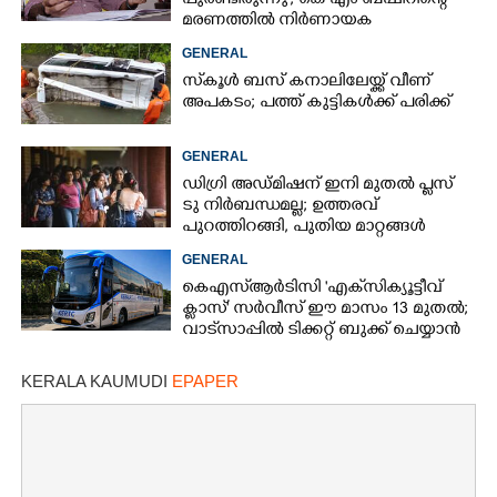
പുരണ്ടിരുന്നു'; കെ എം ബഷീറിന്റെ
മരണത്തിൽ നിർണായക
മൊഴിയുമായി ദൃക്‌സാക്ഷി
GENERAL
സ്‌കൂൾ ബസ് കനാലിലേയ്ക്ക് വീണ്
അപകടം; പത്ത് കുട്ടികൾക്ക് പരിക്ക്
GENERAL
ഡിഗ്രി അഡ്മിഷന് ഇനി മുതൽ പ്ലസ്
ടു നിർബന്ധമല്ല; ഉത്തരവ്
പുറത്തിറങ്ങി, പുതിയ മാറ്റങ്ങൾ
അറിയാം
GENERAL
കെഎസ്‌ആർടിസി 'എക്‌സിക്യൂട്ടീവ്
ക്ളാസ്' സർവീസ് ഈ മാസം 13 മുതൽ;
വാട്‌സാപ്പിൽ ടിക്കറ്റ് ബുക്ക് ചെയ്യാൻ
9447071021
KERALA KAUMUDI
EPAPER