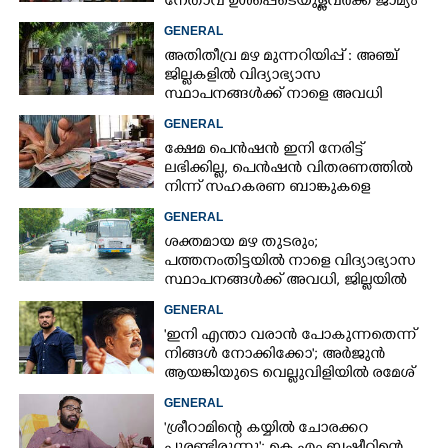
നേതാവ് ഉൾപ്പെടെയുള്ളവർക്ക് ജാമ്യം
അനുവദിച്ച് കോടതി
GENERAL
അതിതീവ്ര മഴ മുന്നറിയിപ്പ് : അഞ്ച്
ജില്ലകളിൽ വിദ്യാഭ്യാസ
സ്ഥാപനങ്ങൾക്ക് നാളെ അവധി
GENERAL
ക്ഷേമ പെൻഷൻ ഇനി നേരിട്ട്
ലഭിക്കില്ല,​ പെൻഷൻ വിതരണത്തിൽ
നിന്ന് സഹകരണ ബാങ്കുകളെ
ഒഴിവാക്കി
GENERAL
ശക്തമായ മഴ തുടരും;
പത്തനംതിട്ടയിൽ നാളെ വിദ്യാഭ്യാസ
സ്ഥാപനങ്ങൾക്ക് അവധി,​ ജില്ലയിൽ
ഇന്ന് റെ‌ഡും നാളെ ഓറഞ്ചും അലർട്ട്
GENERAL
'ഇനി എന്താ വരാൻ പോകുന്നതെന്ന്
നിങ്ങൾ നോക്കിക്കോ'; അർജുൻ
ആയങ്കിയുടെ വെല്ലുവിളിയിൽ രമേശ്
ചെന്നിത്തല
GENERAL
'ശ്രീറാമിന്റെ കയ്യിൽ ചോരക്കറ