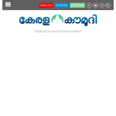
SECTIONS
ENGLISH
E-PAPER
KĀZHCHA
HOME
LATEST
THURSDAY, 06 AUGUST 2026 11.41 PM IST
AUDIO
NOTIFIED NEWS
POLL
KERALA
LOCAL
NEWS 360
CASE DIARY