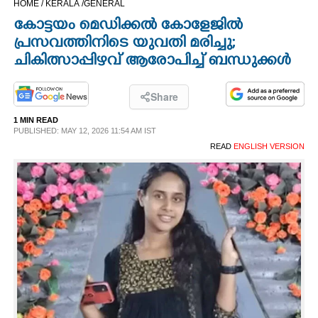
HOME /
KERALA /
GENERAL
CINEMA
കോട്ടയം മെഡിക്കൽ കോളേജിൽ
പ്രസവത്തിനിടെ യുവതി മരിച്ചു;
OPINION
ചികിത്സാപ്പിഴവ് ആരോപിച്ച് ബന്ധുക്കൾ
PHOTOS
Share
1 MIN READ
PUBLISHED: MAY 12, 2026 11:54 AM IST
LIFESTYLE
READ
ENGLISH VERSION
SPIRITUAL
INFO+
ART
ASTRO