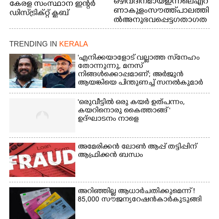
ഒഴിവ് ദിനമായ ഇന്നലെ എറ
കേരള സംസ്ഥാന ഇന്റർ
ണാകുളം സൗത്ത് പാലത്തി
ഡിസ്ട്രിക്റ്റ് ക്ലബ്
ൽ അനുഭവപ്പെട്ട ഗതാഗത
അത്‌ലറ്റിക്
ക്കുരുക്ക്
ചാമ്പ്യൻഷിപ്പിൽ അണ്ടർ
20 ആൺകുട്ടികളുടെ 200
TRENDING IN
KERALA
മീറ്റർ ഓട്ടം ഫൈനൽ
'എനിക്കയാളോട് വല്ലാത്ത സ്‌നേഹം
മത്സരത്തിനിടെ സിന്തറ്റിക്
തോന്നുന്നു, മനസ്
ട്രാക്കിന് കുറുകെ ഓടുന്ന
നിങ്ങൾക്കൊപ്പമാണ്'; അർജുൻ
നായകൾ.
ആയങ്കിയെ പിന്തുണച്ച് സനൽകുമാർ
'ഒരുവീട്ടിൽ ഒരു കയർ ഉത്പന്നം,
കയറിനൊരു കൈത്താങ്ങ് '
ഉദ്ഘാടനം നാളെ
അമേരിക്കൻ ലോൺ ആപ്പ് തട്ടിപ്പിന്
ആഫ്രിക്കൻ ബന്ധം
അറിഞ്ഞില്ല ആധാർ ചതിക്കുമെന്ന് !
85,000 സൗജന്യ റേഷൻകാർ കുടുങ്ങി