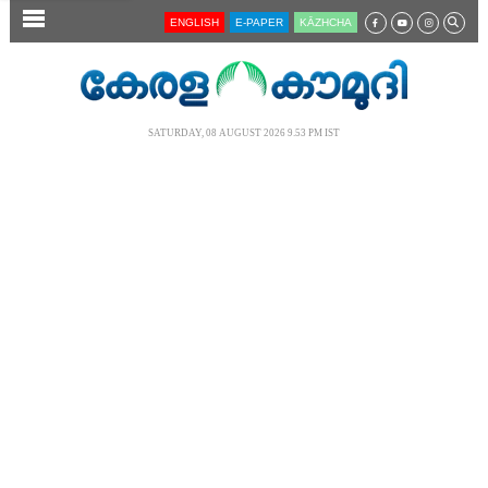
SECTIONS
ENGLISH
E-PAPER
KĀZHCHA
HOME
LATEST
SATURDAY, 08 AUGUST 2026 9.53 PM IST
AUDIO
NOTIFIED NEWS
POLL
KERALA
LOCAL
NEWS 360
CASE DIARY