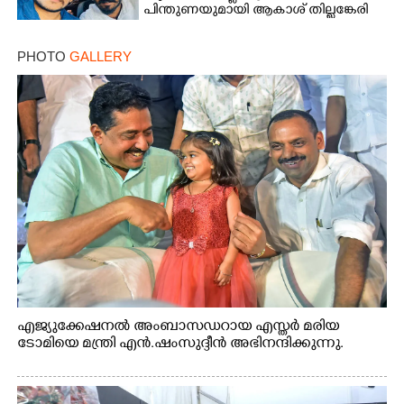
പിന്തുണയുമായി ആകാശ് തില്ലങ്കേരി
PHOTO
GALLERY
എജ്യുക്കേഷനൽ അംബാസഡറായ എസ്തർ മരിയ
ടോമിയെ മന്ത്രി എൻ.ഷംസുദ്ദീൻ അഭിനന്ദിക്കുന്നു.