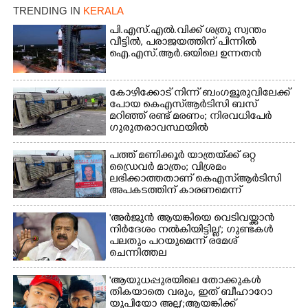
TRENDING IN
KERALA
പി.എസ്.എൽ.വിക്ക് ശത്രു സ്വന്തം
വീട്ടിൽ,​ പരാജയത്തിന് പിന്നിൽ
ഐ.എസ്.ആർ.ഒയിലെ ഉന്നതൻ
Copy Link
കോഴിക്കോട് നിന്ന് ബംഗളൂരുവിലേക്ക്
പോയ കെഎസ്‌ആർടിസി ബസ്
മറിഞ്ഞ് രണ്ട് മരണം; നിരവധിപേർ
ഗുരുതരാവസ്ഥയിൽ
പത്ത് മണിക്കൂർ യാത്രയ്‌ക്ക് ഒറ്റ
ഡ്രൈവർ മാത്രം; വിശ്രമം
ലഭിക്കാത്തതാണ് കെഎസ്‌ആർടിസി
അപകടത്തിന് കാരണമെന്ന്
വിമർശനം
'അർജുൻ ആയങ്കിയെ വെടിവയ്ക്കാൻ
നിർദേശം നൽകിയിട്ടില്ല'; ഗുണ്ടകൾ
പലതും പറയുമെന്ന് രമേശ്
ചെന്നിത്തല
'ആയുധപ്പുരയിലെ തോക്കുകൾ
തികയാതെ വരും, ഇത് ബീഹാറോ
യുപിയോ അല്ല';ആയങ്കിക്ക്