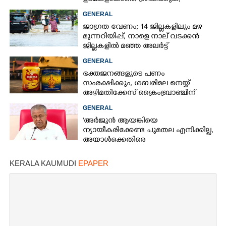
നിർദ്ദേശങ്ങളുമായി പൊലീസ്
GENERAL
ജാഗ്രത വേണം; 14 ജില്ലകളിലും മഴ
മുന്നറിയിപ്പ്, നാളെ നാല് വടക്കൻ
ജില്ലകളിൽ മഞ്ഞ അലർട്ട്
GENERAL
ഭക്തജനങ്ങളുടെ പണം
സംരക്ഷിക്കും, ശബരിമല നെയ്യ്
അഴിമതിക്കേസ് ക്രൈംബ്രാഞ്ചിന്
വിടുമെന്ന് കെ മുരളീധരൻ
GENERAL
'അർജുൻ ആയങ്കിയെ
ന്യായീകരിക്കേണ്ട ചുമതല എനിക്കില്ല,
അയാൾക്കെതിരെ
നടപടിയെടുത്തോട്ടെ'
KERALA KAUMUDI
EPAPER