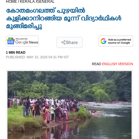
HOME /
KERALA /
GENERAL
CINEMA
കോതമംഗലത്ത് പുഴയിൽ
കുളിക്കാനിറങ്ങിയ മൂന്ന് വിദ്യാർഥികൾ
OPINION
മുങ്ങിമരിച്ചു
PHOTOS
Share
1 MIN READ
PUBLISHED: MAY 10, 2026 04:31 PM IST
LIFESTYLE
READ
ENGLISH VERSION
SPIRITUAL
INFO+
ART
ASTRO