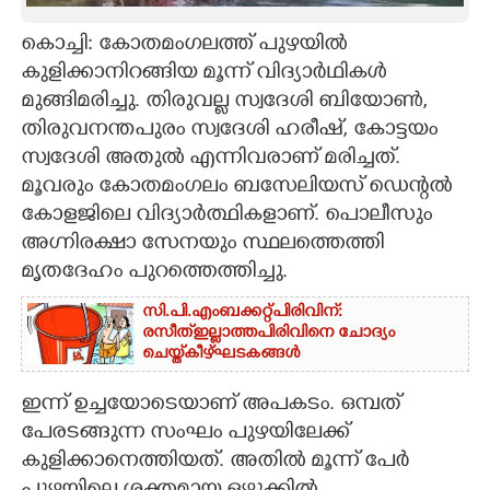
CARTOONS
കൊച്ചി: കോതമംഗലത്ത് പുഴയിൽ
കുളിക്കാനിറങ്ങിയ മൂന്ന് വിദ്യാർഥികൾ
മുങ്ങിമരിച്ചു. തിരുവല്ല സ്വദേശി ബിയോൺ,
LITERATURE
തിരുവനന്തപുരം സ്വദേശി ഹരീഷ്​, കോട്ടയം
സ്വദേശി അതുൽ എന്നിവരാണ്​ മരിച്ചത്​.
ZOOM
മൂവരും കോതമംഗലം ബസേലിയസ് ഡെന്റൽ
കോളജിലെ വിദ്യാർത്ഥികളാണ്. പൊലീസും
CONTACT US
അഗ്നിരക്ഷാ സേനയും സ്ഥലത്തെത്തി
മൃതദേഹം പുറത്തെത്തിച്ചു.
സി.പി.എം ബക്കറ്റ് പിരിവിന്:
രസീത് ഇല്ലാത്ത പിരിവിനെ ചോദ്യം
ചെയ്ത് കീഴ്ഘടകങ്ങൾ
ഇന്ന് ഉച്ചയോടെയാണ് അപകടം. ഒമ്പത്
പേരടങ്ങുന്ന സംഘം പുഴയിലേക്ക്
കുളിക്കാനെത്തിയത്. അതിൽ മൂന്ന് പേർ