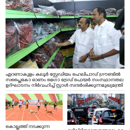
എറണാകുളം കലൂർ സ്റ്റേഡിയം ഹെലിപാഡ് ഗ്രൗണ്ടിൽ
സപ്ളൈകോ ഓണം മെഗാ ട്രേഡ് ഫെയർ സംസ്ഥാനതല
ഉദ്ഘാടനം നിർവഹിച്ച് സ്റ്റാൾ സന്ദർശിക്കുന്ന മുഖ്യമന്ത്രി
വി.ഡി. സതീശൻ. മന്ത്രി അനൂപ് ജേക്കബ് സമീപം
കൊല്ലത്ത് നടക്കുന്ന