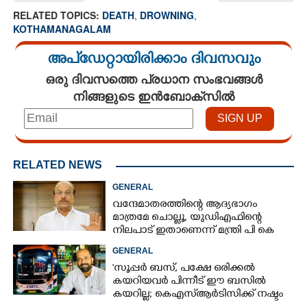
RELATED TOPICS:
DEATH
,
DROWNING
,
KOTHAMANAGALAM
അപ്ഡേറ്റായിരിക്കാം ദിവസവും
ഒരു ദിവസത്തെ പ്രധാന സംഭവങ്ങൾ
നിങ്ങളുടെ ഇൻബോക്സിൽ
RELATED NEWS
GENERAL
വന്ദേമാതരത്തിന്റെ ആദ്യഭാഗം
മാത്രമേ ചൊല്ലൂ,​ യുഡിഎഫിന്റെ
നിലപാട് ഇതാണെന്ന് മന്ത്രി പി കെ
കുഞ്ഞാലിക്കുട്ടി
GENERAL
'സൂപ്പർ ബസ്, പക്ഷേ ഒരിക്കൽ
കയറിയവർ പിന്നീട് ഈ ബസിൽ
കയറില്ല; കെഎസ്ആർടിസിക്ക് നഷ്ടം