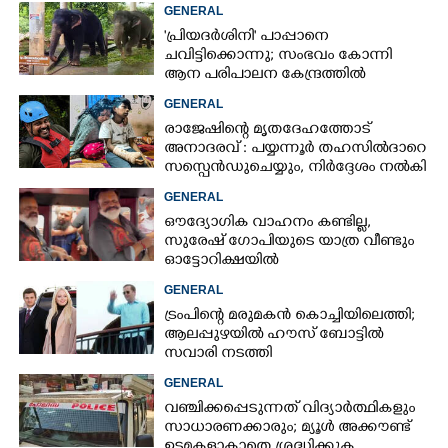
അരലക്ഷം രൂപയോളം'
GENERAL
'പ്രിയദർശിനി' പാപ്പാനെ
ചവിട്ടിക്കൊന്നു; സംഭവം കോന്നി
ആന പരിപാലന കേന്ദ്രത്തിൽ
GENERAL
രാജേഷിന്റെ മൃതദേഹത്തോട്
അനാദരവ് : പയ്യന്നൂർ തഹസിൽദാറെ
സസ്പെൻഡുചെയ്യും, നിർദ്ദേശം നൽകി
മന്ത്രി
GENERAL
ഔദ്യോഗിക വാഹനം കണ്ടില്ല,
സുരേഷ് ഗോപിയുടെ യാത്ര വീണ്ടും
ഓട്ടോറിക്ഷയിൽ
GENERAL
ട്രംപിന്റെ മരുമകൻ കൊച്ചിയിലെത്തി;
ആലപ്പുഴയിൽ ഹൗസ് ബോട്ടിൽ
സവാരി നടത്തി
GENERAL
വഞ്ചിക്കപ്പെടുന്നത് വിദ്യാർത്ഥികളും
സാധാരണക്കാരും; മ്യൂൾ അക്കൗണ്ട്
ഉടമകളാകാതെ ശ്രദ്ധിക്കുക,