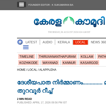
SECTIONS
FOUNDER EDITOR : K SUKUMARAN BA
HOME
LATEST
AUDIO
THURSDAY, 06 AUGUST 2026 8.04 AM IST
NOTIFIED NEWS
LATEST
AUDIO
KERALA
LOCAL
NEWS 360
POLL
KERALA
TIMELINE
THIRUVANANTHAPURAM
KOLLAM
PATH
KOZHIKODE
WAYANAD
KANNUR
KASARGOD
LOCAL
HOME /
LOCAL /
ALAPPUZHA
ദേശീയപാത നിർമ്മാണം.............
NEWS 360
തുറവൂർ റീച്ച്
CASE DIARY
2 MIN READ
PUBLISHED: APRIL 17, 2026 09:56 PM IST