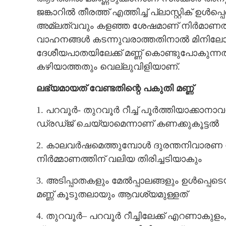
ജങ്കാറിൽ തീരത്ത് എത്തിച്ച് പ്ലാസ്റ്റിക് ഉ
CARTOONS
അമ്ലത്വവും കളഞ്ഞ ശേഷമാണ് നിർമാണത്ത
വാഹനങ്ങൾ കടന്നുവരാത്തതിനാൽ മിനിലോറി
LITERATURE
ദേശീയപാതയിലേക്ക് മണ്ണ് കൊണ്ടുപോകുന്നത
കഴിയാത്തതും വെല്ലുവിളിയാണ്.
ZOOM
ലഭ്യമായത് വേണ്ടതിന്റെ പകുതി മണ്ണ്
CONTACT US
1. പറവൂർ- തുറവൂർ റീച്ച് പൂർത്തിയാക്കാനാവ
ഡ്രഡ്ജ് ചെയ്യാമെന്നാണ് കണക്കുകൂട്ടൽ
2. കാലവർഷമെത്തുമ്പോൾ ദുരന്തനിവാരണ ന
നിർമ്മാണത്തിന് വലിയ തിരിച്ചടിയാകും
3. അടിപ്പാതകളും മേൽപ്പാലങ്ങളും ഉൾപ്പെ
മണ്ണ് കൂടുതലായും ആവശ്യമുള്ളത്
4. തുറവൂർ– പറവൂർ റീച്ചിലേക്ക് എറണാകുള