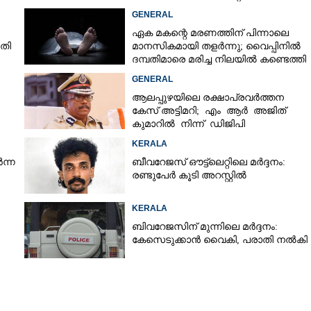
പൊലീസ് പിടിച്ചെടുത്തു
ാണം..............
GENERAL
നീങ്ങാനാകാതെ പറവൂർ -
ഏക മകന്റെ മരണത്തിന് പിന്നാലെ
ാതി
മാനസികമായി തളർന്നു; വൈപ്പിനിൽ
ദമ്പതിമാരെ മരിച്ച നിലയിൽ കണ്ടെത്തി
GENERAL
ആലപ്പുഴയിലെ രക്ഷാപ്രവർത്തന
കേസ് അട്ടിമറി; എം ആർ അജിത്
കുമാറിൽ നിന്ന് ‌ ഡിജിപി
വിശദീകരണം തേടും
KERALA
ന്ന
ബീവറേജസ് ഔട്ട്‌ലെറ്റിലെ മർദ്ദനം:
രണ്ടുപേർ കൂടി അറസ്റ്റിൽ
KERALA
ബിവറേജസിന് മുന്നിലെ മർദ്ദനം:
കേസെടുക്കാൻ വൈകി, പരാതി നൽകി