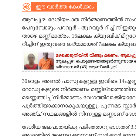
CINEMA
ഈ വാർത്ത കേൾക്കാം
ആലപ്പുഴ: ദേശീയപാത നിർമ്മാണത്തിൽ സംസ്ഥ
OPINION
പേറുമ്പോഴും പറവൂർ - തുറവൂർ റീച്ചിന് 
താഴെ മണ്ണ് മാത്രം. 16ലക്ഷം ക്യുബിക് മീറ്റ
PHOTOS
റീച്ചിന് ഇതുവരെ ലഭ്യമായത് 7ലക്ഷം ക്യുബിക്
മഴക്കെടുതിയിൽ വീണ്ടും മരണം; ആലപ്പുഴ
LIFESTYLE
ആലപ്പുഴ: പെരുമഴയെത്തുടർന്നുണ്ടായ വ
ശിവദാസൻ (43) ആണ് മരിച്ചത്....
SPIRITUAL
30ഓളം അണ്ടർ പാസുകളുള്ള ഇവിടെ 14എണ്ണം
റോഡുകളുടെ നിർമ്മാണം മണ്ണില്ലാത്തതിനാ
INFO+
മണ്ണെത്തിച്ച് നിർമ്മാണം വേഗത്തിലാക്കി
പൂർത്തിയാക്കാനാകുകയുള്ളൂ. പുന്നമട സ്റ്റാർട
ART
അഞ്ച് സ്ഥലങ്ങളിൽ നിന്നുള്ള മണ്ണാണ് ദേശ
ദേശീയ ജലപാതയ്ക്കു പടിഞ്ഞാറു ഭാഗത്ത് 3.5
ASTRO
ആഴത്തിൽ മണ്ണെടുക്കാനാണ് സർക്കാർ അനുമതി