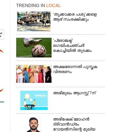
TRENDING IN
LOCAL
'തൃക്കാക്കര പശു'ക്കളെ
ആര് സംരക്ഷിക്കും
×
'പ്രോജക്ട്
ഗെയിംചേഞ്ചർ'
കൊച്ചിയിൽ തുടക്കം
അക്ഷരോന്നതി പുസ്തക
വിതരണം
അഭിമുഖം ആഗസ്റ്റ് 7ന്
അഭിഷേക് മോഹൻ
ട്രിവാൻഡ്രം
റോയൽസിന്റെ മുഖ്യ