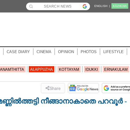
ENGLISH |
KĀZHCHA
CASE DIARY
CINEMA
OPINION
PHOTOS
LIFESTYLE
ANAMTHITTA
ALAPPUZHA
KOTTAYAM
IDUKKI
ERNAKULAM
Share
. മണ്ണിൽത്തട്ടി നീങ്ങാനാകാതെ പറവൂർ -