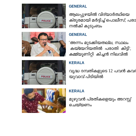
ദേശീയപാത നിർമ്മ
GENERAL
മണ്ണിൽത്തട്ടി 
ആലപ്പുഴയിൽ വിദ്യാർത്ഥിയെ
തുറവൂർ റീച്ച്
ക്രൂരമായി മർദ്ദിച്ച് പൊലീസ്; പര
നൽകി കുടുംബം
GENERAL
'അന്നം മുടക്കിയതല്ല, സ്ഥലം
കയ്യേറിയതിൽ പരാതി കിട്ടി';
കമ്മ്യൂണിറ്റി കിച്ചൻ നിലവിൽ
ആലപ്പുഴയിൽ മാത്രമെന്ന് മന്ത്രി
KERALA
വൃദ്ധ ദമ്പതികളുടെ 12 പവൻ കവർ
യുവാവ് പിടിയിൽ
KERALA
മുഴുവൻ പ്രതികളെയും അറസ്റ്റ്
ചെയ്യണം