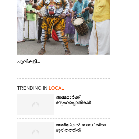
കടത്ത് വള്ളം
പുലികളി...
TRENDING IN
LOCAL
അമ്മമാർക്ക്
സ്നേഹപ്പൊതികൾ
അരീയ്ക്കൽ റോഡ് തീരാ
ദുരിതത്തിൽ