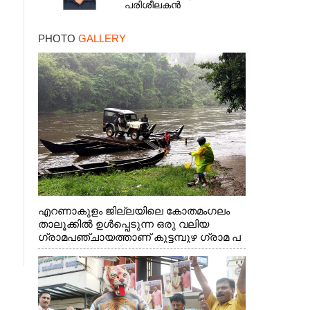
പരിശീലകൻ
PHOTO
GALLERY
എറണാകുളം ജില്ലയിലെ കോതമംഗലം
താലൂക്കിൽ ഉൾപ്പെടുന്ന ഒരു വലിയ
ഗ്രാമപഞ്ചായത്താണ് കുട്ടമ്പുഴ ഗ്രാമ പ
ഞ്ചായത്ത്. ആദിവാസി ഊരുകളായ
വെള്ളാരംകുത്ത്, കത്തിപ്പാറ, ഉറിയംപെട്ടി,
തേക്കല്ല്, വെട്ടിക്കല്ല്, മഞ്ചപ്പാറ എന്നീ
ആറു സ്ഥലങ്ങളിലേക്കുള്ള പ്രധാന
സഞ്ചാര മാർഗമാണ് ഈ കാണുന്ന