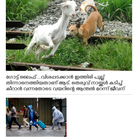
ഗോട്ട് ലൈഫ് ...വിശപ്പടക്കാൻ ഇത്തിരി പുല്ല്
തിന്നാനെത്തിയതാണ് ആട്. തെരുവ് നായ്ക്കൾ കടിച്ച്
കീറാൻ വന്നതോടെ വയറിന്റെ ആന്തൽ മറന്ന് ജീവന്
വേണ്ടിയായി ഓട്ടം. എറണാകുളം വാത്തുരുത്തിയിൽ
നിന്നുള്ള കാഴ്ച