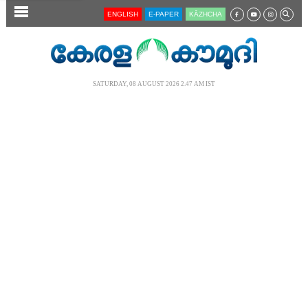
SECTIONS
ENGLISH
E-PAPER
KĀZHCHA
HOME
LATEST
SATURDAY, 08 AUGUST 2026 2.47 AM IST
AUDIO
NOTIFIED NEWS
POLL
KERALA
LOCAL
NEWS 360
CASE DIARY