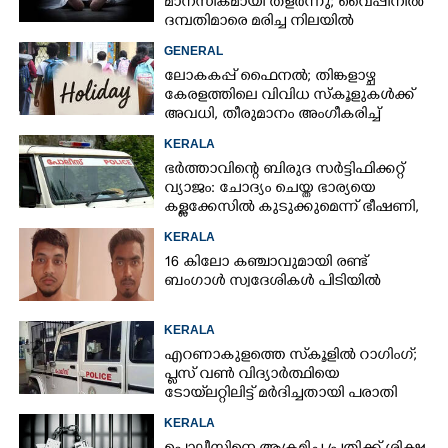
മാനസികമായി തളർന്നു; വൈപ്പിനിൽ
ദമ്പതിമാരെ മരിച്ച നിലയിൽ
കണ്ടെത്തി
GENERAL
ലോകകപ്പ് ഫെെനൽ; തിങ്കളാഴ്ച
കേരളത്തിലെ വിവിധ സ്കൂളുകൾക്ക്
അവധി, തീരുമാനം അംഗീകരിച്ച്
രക്ഷിതാക്കൾ
KERALA
ഭർത്താവിന്റെ ബിരുദ സർട്ടിഫിക്കറ്റ്
വ്യാജം: ചോദ്യം ചെയ്ത ഭാര്യയെ
കള്ളക്കേസിൽ കുടുക്കുമെന്ന് ഭീഷണി,
കേസെടുത്തു
KERALA
16 കിലോ കഞ്ചാവുമായി രണ്ട്
ബംഗാൾ സ്വദേശികൾ പിടിയിൽ
KERALA
എറണാകുളത്തെ സ്‌കൂളിൽ റാഗിംഗ്;
പ്ലസ് വൺ വിദ്യാർത്ഥിയെ
ടോയ്‌ലറ്റിലിട്ട് മർദിച്ചതായി പരാതി
KERALA