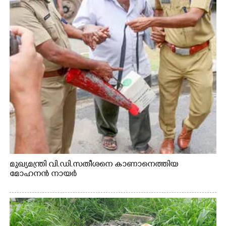
മുഖ്യമന്ത്രി വി.ഡി.സതീശനെ കാണാനെത്തിയ
മോഹനൻ നായർ