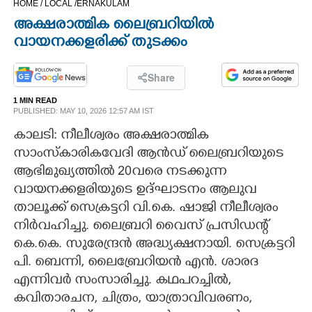
HOME /
LOCAL /
ERNAKULAM
CINEMA
അക്ഷരാത്മിക ലൈബ്രറിയിൽ
വായനക്കളരിക്ക് തുടക്കം
OPINION
Share
PHOTOS
1 MIN READ
PUBLISHED: MAY 10, 2026 12:57 AM IST
കാലടി: നീലീശ്വരം അക്ഷരാത്മിക
LIFESTYLE
സാംസ്കാരികവേദി ആൻഡ് ലൈബ്രറിയുടെ
ആഭിമുഖ്യത്തിൽ 20വരെ നടക്കുന്ന
SPIRITUAL
വായനക്കളരിയുടെ ഉദ്ഘാടനം ആലുവ
താലൂക്ക് സെക്രട്ടറി വി.കെ. ഷാജി നീലീശ്വരം
INFO+
നിർവഹിച്ചു. ലൈബ്രറി വൈസ് പ്രസിഡന്റ്
കെ.കെ. സുരേന്ദ്രൻ അദ്ധ്യക്ഷനായി. സെക്രട്ടറി
ART
പി. ബെന്നി, ലൈബ്രേറിയൻ എൻ. ശാരദ
എന്നിവർ സംസാരിച്ചു. കഥപറച്ചിൽ,
ASTRO
കവിതാരചന, ചിത്രം, യാത്രാവിവരണം,