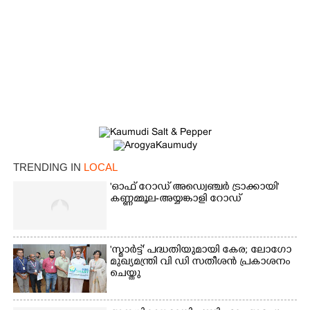
TRENDING IN
LOCAL
'ഓഫ് റോഡ് അഡ്വെഞ്ചർ ട്രാക്കായി'
കണ്ണമ്മൂല-അയ്യങ്കാളി റോഡ്
'സ്മാർട്ട്' പദ്ധതിയുമായി കേര; ലോഗോ
മുഖ്യമന്ത്രി വി ഡി സതീശൻ പ്രകാശനം
ചെയ്തു