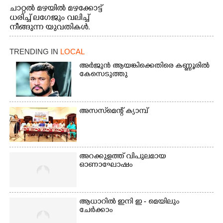
ചാറ്റൽ മഴയിൽ മഴക്കോട്ട്
ധരിച്ച് ലഗേജും വലിച്ച്
നീങ്ങുന്ന യുവതികൾ.
എറണാകുളം മേനകയിൽ
നിന്നുള്ള കാഴ്ച
TRENDING IN
LOCAL
അർജുൻ ആയങ്കിക്കെതിരെ കണ്ണൂരിൽ
കേസെടുത്തു
അസസ്‌മെന്റ് ക്യാമ്പ്
അറക്കുളത്ത് വിപുലമായ
ഓണാഘോഷം
ആധാറിൽ ഇനി ഇ - മെയിലും
ചേർക്കാം