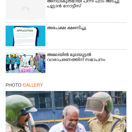
അനധികൃതമായി പന്നി ഫാം അടച്ചു
പൂട്ടാൻ നോട്ടീസ്
അപേക്ഷ ക്ഷണിച്ചു
അമലയിൽ മുലയൂട്ടൽ
വാരാചരണത്തിന് സമാപനം
×
Share this link
PHOTO
GALLERY
Copy Link