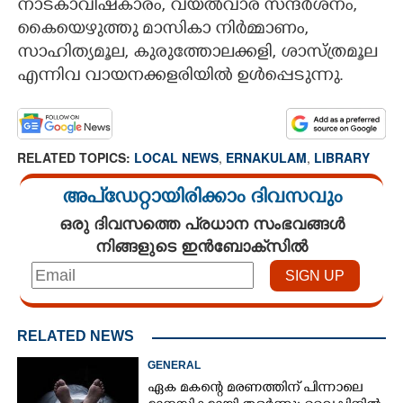
നാടകാവിഷ്‌കാരം, വയൽവാര സന്ദർശനം,
കൈയെഴുത്തു മാസികാ നിർമ്മാണം,
CARTOONS
സാഹിത്യമൂല, കുരുത്തോലക്കളി, ശാസ്ത്രമൂല
എന്നിവ വായനക്കളരിയിൽ ഉൾപ്പെടുന്നു.
LITERATURE
ZOOM
RELATED TOPICS:
LOCAL NEWS
,
ERNAKULAM
,
LIBRARY
CONTACT US
അപ്ഡേറ്റായിരിക്കാം ദിവസവും
ഒരു ദിവസത്തെ പ്രധാന സംഭവങ്ങൾ
നിങ്ങളുടെ ഇൻബോക്സിൽ
RELATED NEWS
GENERAL
ഏക മകന്റെ മരണത്തിന് പിന്നാലെ