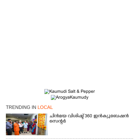
TRENDING IN
LOCAL
ചിൻമയ വിശിഷ്ട് 360 ഇൻക്യുബേഷൻ
സെന്റർ