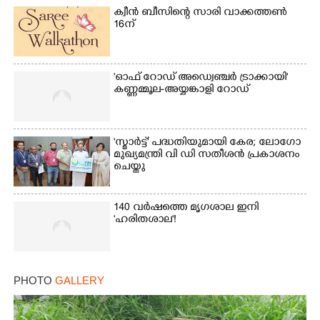
ക്വീൻ ബീസിന്റെ സാരി വാക്കത്തൺ
16ന്
'ഓഫ് റോഡ് അഡ്വെഞ്ചർ ട്രാക്കായി'
കണ്ണമ്മൂല-അയ്യങ്കാളി റോഡ്
'സ്മാർട്ട്' പദ്ധതിയുമായി കേര; ലോഗോ
×
Share this link
മുഖ്യമന്ത്രി വി ഡി സതീശൻ പ്രകാശനം
ചെയ്തു
140 വർഷത്തെ മൃഗശാല ഇനി
'ഹരിതശാല'!
Copy Link
PHOTO
GALLERY