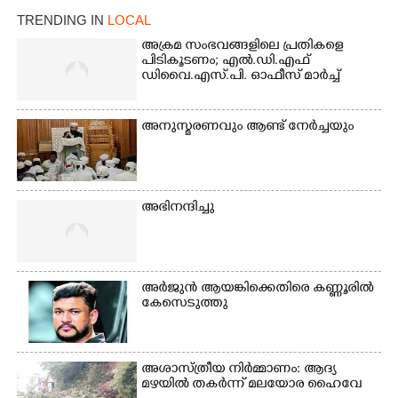
പ്രദേശവാസികൾ
TRENDING IN
LOCAL
അക്രമ സംഭവങ്ങളിലെ പ്രതികളെ
പിടികൂടണം; എൽ.ഡി.എഫ്
ഡിവൈ.എസ്.പി. ഓഫീസ് മാർച്ച്
അനുസ്മരണവും ആണ്ട് നേർച്ചയും
അഭിനന്ദിച്ചു
അർജുൻ ആയങ്കിക്കെതിരെ കണ്ണൂരിൽ
കേസെടുത്തു
അശാസ്ത്രീയ നിർമ്മാണം: ആദ്യ
മഴയിൽ തകർന്ന് മലയോര ഹൈവേ