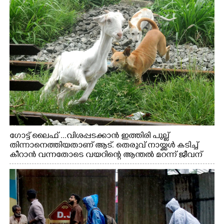
ഗോട്ട് ലൈഫ് ...വിശപ്പടക്കാൻ ഇത്തിരി പുല്ല്
തിന്നാനെത്തിയതാണ് ആട്. തെരുവ് നായ്ക്കൾ കടിച്ച്
കീറാൻ വന്നതോടെ വയറിന്റെ ആന്തൽ മറന്ന് ജീവന്
വേണ്ടിയായി ഓട്ടം. എറണാകുളം വാത്തുരുത്തിയിൽ
നിന്നുള്ള കാഴ്ച