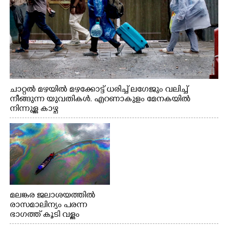
ചാറ്റൽ മഴയിൽ മഴക്കോട്ട് ധരിച്ച് ലഗേജും വലിച്ച്
നീങ്ങുന്ന യുവതികൾ. എറണാകുളം മേനകയിൽ
നിന്നുള്ള കാഴ്ച
മലങ്കര ജലാശയത്തിൽ
രാസമാലിന്യം പരന്ന
ഭാഗത്ത് കൂടി വള്ളം
തുഴഞ്ഞു പോകുന്ന