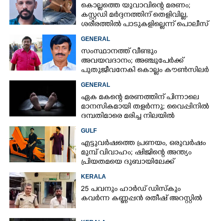
കൊല്ലത്തെ യുവാവിന്റെ മരണം;
കസ്റ്റഡി മർദ്ദനത്തിന് തെളിവില്ല,
ശരീരത്തിൽ പാടുകളില്ലെന്ന് പൊലീസ്
GENERAL
സംസ്ഥാനത്ത് വീണ്ടും
അവയവദാനം; അഞ്ചുപേർക്ക്
പുതുജീവനേകി കൊല്ലം കൗൺസിലർ
ബി അജിത് കുമാർ
GENERAL
ഏക മകന്റെ മരണത്തിന് പിന്നാലെ
മാനസികമായി തളർന്നു; വൈപ്പിനിൽ
ദമ്പതിമാരെ മരിച്ച നിലയിൽ
കണ്ടെത്തി
GULF
എട്ടുവർഷത്തെ പ്രണയം,​ ഒരുവർഷം
മുമ്പ് വിവാഹം; ഷിജിന്റെ അന്ത്യം
പ്രിയതമയെ ദുബായിലേക്ക്
കൊണ്ടുവരാനുള്ള ഒരുക്കത്തിനിടെ
KERALA
25 പവനും ഹാർഡ് ഡിസ്കും
കവർന്ന കണ്ണപ്പൻ രതീഷ് അറസ്റ്റിൽ