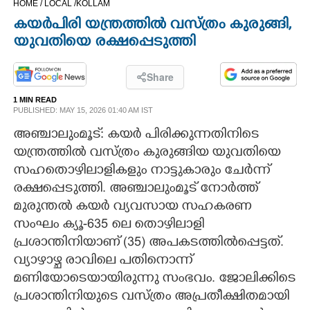
HOME /
LOCAL /
KOLLAM
CINEMA
കയർപിരി യന്ത്രത്തിൽ വസ്ത്രം കുരുങ്ങി,
യുവതിയെ രക്ഷപ്പെടുത്തി
OPINION
Share
PHOTOS
1 MIN READ
PUBLISHED: MAY 15, 2026 01:40 AM IST
അഞ്ചാലുംമൂട്: കയർ പിരിക്കുന്നതിനിടെ
LIFESTYLE
യന്ത്രത്തിൽ വസ്ത്രം കുരുങ്ങിയ യുവതിയെ
സഹതൊഴിലാളികളും നാട്ടുകാരും ചേർന്ന്
SPIRITUAL
രക്ഷപ്പെടുത്തി. അഞ്ചാലുംമൂട് നോർത്ത്
മുരുന്തൽ കയർ വ്യവസായ സഹകരണ
INFO+
സംഘം ക്യൂ-635 ലെ തൊഴിലാളി
പ്രശാന്തിനിയാണ് (35) അപകടത്തിൽപ്പെട്ടത്.
ART
വ്യാഴാഴ്ച രാവി​ലെ പതിനൊന്ന്
മണിയോടെയായിരുന്നു സംഭവം. ജോലിക്കിടെ
ASTRO
പ്രശാന്തിനിയുടെ വസ്ത്രം അപ്രതീക്ഷിതമായി