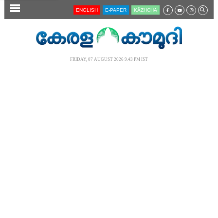
SECTIONS
ENGLISH
E-PAPER
KĀZHCHA
HOME
LATEST
FRIDAY, 07 AUGUST 2026 9.43 PM IST
AUDIO
NOTIFIED NEWS
POLL
KERALA
LOCAL
NEWS 360
CASE DIARY