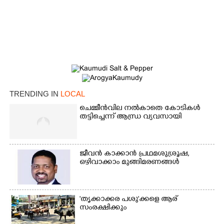
TRENDING IN
LOCAL
ചെമ്മീൻവില നൽകാതെ കോടികൾ
തട്ടിച്ചെന്ന് ആന്ധ്ര വ്യവസായി
×
Share this link
ജീവൻ കാക്കാൻ പ്രഥമശുശ്രൂഷ,
ഒഴിവാക്കാം മുങ്ങിമരണങ്ങൾ
Copy Link
'തൃക്കാക്കര പശു'ക്കളെ ആര്
സംരക്ഷിക്കും