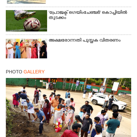
'പ്രോജക്ട് ഗെയിംചേഞ്ചർ' കൊച്ചിയിൽ
തുടക്കം
അക്ഷരോന്നതി പുസ്തക വിതരണം
PHOTO
GALLERY