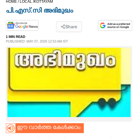
HOME /
LOCAL /
KOTTAYAM
CINEMA
പി.എസ്.സി അഭിമുഖം
OPINION
Share
1 MIN READ
PHOTOS
PUBLISHED: MAY 07, 2026 12:53 AM IST
LIFESTYLE
SPIRITUAL
INFO+
ART
ഈ വാർത്ത കേൾക്കാം
ASTRO