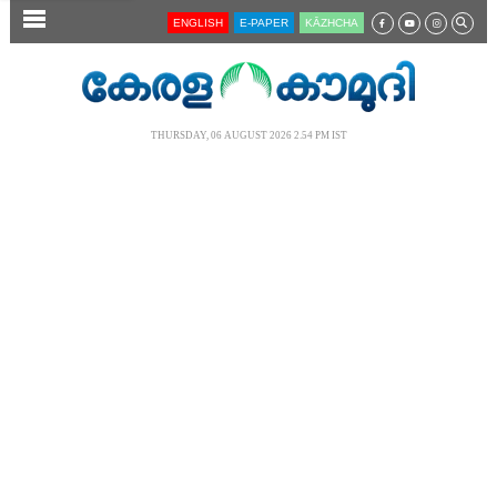
SECTIONS
ENGLISH
E-PAPER
KĀZHCHA
HOME
LATEST
THURSDAY, 06 AUGUST 2026 2.54 PM IST
AUDIO
NOTIFIED NEWS
POLL
KERALA
LOCAL
NEWS 360
CASE DIARY