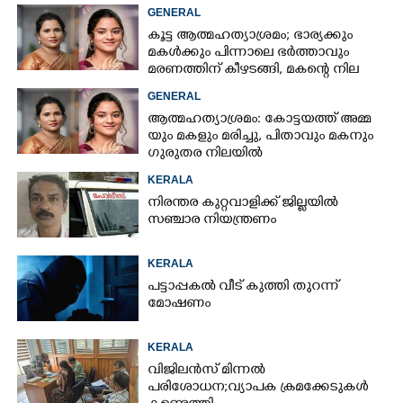
കണ്ടെത്തി
GENERAL
കൂട്ട ആത്മഹത്യാശ്രമം; ഭാര്യക്കും
മകൾക്കും പിന്നാലെ ഭർത്താവും
മരണത്തിന് കീഴടങ്ങി, മകന്റെ നില
അതീവ ഗുരുതരം
GENERAL
ആ​ത്മ​ഹ​ത്യാ​ശ്ര​മം​:​ കോട്ടയത്ത് അ​മ്മ​
യും​ ​മ​ക​ളും​ ​മ​രി​ച്ചു, പിതാവും മകനും
ഗുരുതര നിലയിൽ
KERALA
നിരന്തര കുറ്റവാളിക്ക് ജില്ലയിൽ
സഞ്ചാര നിയന്ത്രണം
KERALA
പട്ടാപ്പകൽ വീട് കുത്തി തുറന്ന്
മോഷണം
KERALA
വിജിലൻസ് മിന്നൽ
പരിശോധന; വ്യാപക ക്രമക്കേടുകൾ