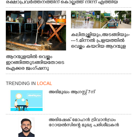
രക്ഷാപ്രവർത്തനത്തിന് കൊല്ലത്ത് നിന്ന് എത്തിയ
ബോട്ടുകൾ തിരികെക്കൊണ്ടുപോകുന്നു.
കലിതുള്ളിയും,അടങ്ങിയും-
---1.മിന്നൽ പ്രളയത്തിൽ
വെള്ളം കയറിയ ആറന്മുള
പെട്രോൾ പമ്പിന്
ആറന്മുളയിൽ വെള്ളം
സമീപത്തെ റോ‌ഡ് രണ്ടാം
ഇറങ്ങിത്തുടങ്ങിയതോടെ
തീയതിയിലെ
ഐക്കര ജംഗ്ഷനു
കാഴ്ച.2.വെള്ളം
സമീപം ആറന്മുള
ഇറങ്ങിപ്പോൾ
കിടങ്ങന്നൂർ റോഡിന്
ഇന്നലെത്തെ
TRENDING IN
LOCAL
സമീപം പ്രവർത്തിക്കു
കാഴ്ച.രക്ഷാപ്രവർത്തന
ആറന്മുള തട്ടുകട കഴുകി
അഭിമുഖം ആഗസ്റ്റ് 7ന്
ത്തിന് ഓച്ചിറ അഴിക്കലിൽ
വൃത്തിയാക്കുന്നു.
നിന്ന്എത്തിച്ച ബോട്ടും.
അഭിഷേക് മോഹൻ ട്രിവാൻഡ്രം
റോയൽസിന്റെ മുഖ്യ പരിശീലകൻ