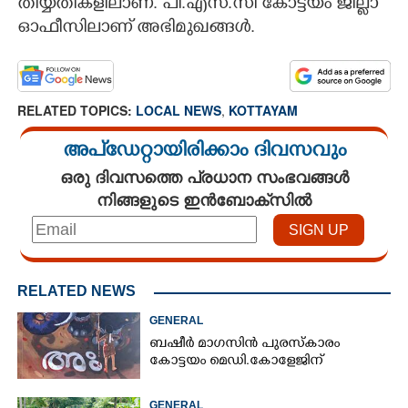
തീയ്യതികളിലാണ്. പി.എസ്.സി കോട്ടയം ജില്ലാ
ഓഫീസിലാണ് അഭിമുഖങ്ങൾ.
RELATED TOPICS:
LOCAL NEWS
,
KOTTAYAM
അപ്ഡേറ്റായിരിക്കാം ദിവസവും
ഒരു ദിവസത്തെ പ്രധാന സംഭവങ്ങൾ
നിങ്ങളുടെ ഇൻബോക്സിൽ
RELATED NEWS
GENERAL
ബഷീർ മാഗസിൻ പുരസ്കാരം
കോട്ടയം മെഡി.കോളേജിന്
GENERAL