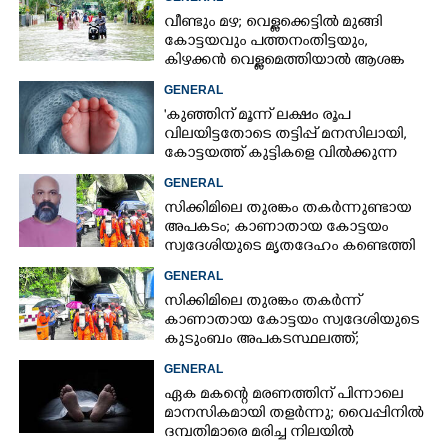
വീണ്ടും മഴ; വെള്ളക്കെട്ടിൽ മുങ്ങി
കോട്ടയവും പത്തനംതിട്ടയും,
കിഴക്കൻ വെള്ളമെത്തിയാൽ ആശങ്ക
ഇരട്ടിക്കും
GENERAL
'കുഞ്ഞിന് മൂന്ന് ലക്ഷം രൂപ
വിലയിട്ടതോടെ തട്ടിപ്പ് മനസിലായി,
കോട്ടയത്ത് കുട്ടികളെ വിൽക്കുന്ന
സംഘം'; കൂടുതൽ
GENERAL
വെളിപ്പെടുത്തലുമായി ഗർഭിണി
സിക്കിമിലെ തുരങ്കം തകർന്നുണ്ടായ
അപകടം; കാണാതായ കോട്ടയം
സ്വദേശിയുടെ മൃതദേഹം കണ്ടെത്തി
GENERAL
സിക്കിമിലെ തുരങ്കം തകർന്ന്
കാണാതായ കോട്ടയം സ്വദേശിയുടെ
കുടുംബം അപകടസ്ഥലത്ത്;
രക്ഷാപ്രവർത്തനം ദുഷ്‌കരമെന്ന്
GENERAL
വിവരം
ഏക മകന്റെ മരണത്തിന് പിന്നാലെ
മാനസികമായി തളർന്നു; വൈപ്പിനിൽ
ദമ്പതിമാരെ മരിച്ച നിലയിൽ