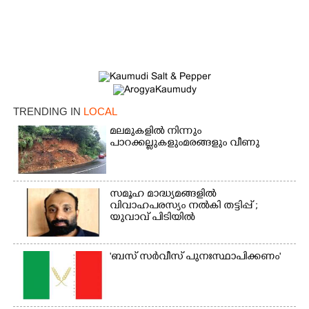
TRENDING IN
LOCAL
മലമുകളിൽ നിന്നും
പാറക്കല്ലുകളുംമരങ്ങളും വീണു
×
Share this link
സമൂഹ മാദ്ധ്യമങ്ങളിൽ
വിവാഹപരസ്യം നൽകി തട്ടിപ്പ് ;
യുവാവ് പിടിയിൽ
Copy Link
'ബസ് സർവീസ് പുനഃസ്ഥാപിക്കണം'