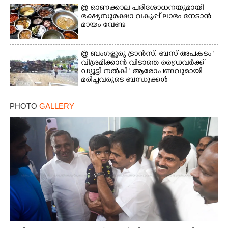
@​​​​​​​ ഓണക്കാല പരിശോധനയുമായി
ഭക്ഷ്യസുരക്ഷാ വകുപ്പ് ലാഭം നേടാൻ
മായം വേണ്ട
@ ബംഗളൂരു ട്രാൻസ്. ബസ് അപകടം '
വി​ശ്ര​മിക്കാൻ വിടാതെ ഡ്രൈ​വ​ർ​ക്ക്
ഡ്യൂട്ടി നൽകി ' ആരോപണവുമായി
മരിച്ചവരുടെ ബന്ധുക്കൾ
PHOTO
GALLERY