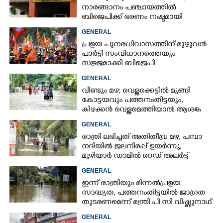
നാരങ്ങാനം പഞ്ചായത്തിൽ
ബിജെപിക്ക് ഭരണം നഷ്ടമായി
GENERAL
പ്രളയ പുനരധിവാസത്തിന് മുഴുവൻ
പാർട്ടി സംവിധാനത്തെയും
സജ്ജമാക്കി ബിജെപി
GENERAL
വീണ്ടും മഴ; വെള്ളക്കെട്ടിൽ മുങ്ങി
കോട്ടയവും പത്തനംതിട്ടയും,
കിഴക്കൻ വെള്ളമെത്തിയാൽ ആശങ്ക
ഇരട്ടിക്കും
GENERAL
രാത്രി ലഭിച്ചത് അതിതീവ്ര മഴ, പമ്പാ
നദിയിൽ ജലനിരപ്പ് ഉയർന്നു,
മൂഴിയാർ ഡാമിൽ റെഡ് അലർട്ട്
GENERAL
ഇന്ന് രാത്രിയും മിന്നൽപ്രളയ
സാദ്ധ്യത,​ പത്തനംതിട്ടയിൽ ജാഗ്രത
തുടരണമെന്ന് മന്ത്രി പി സി വിഷ്ണുനാഥ്
GENERAL