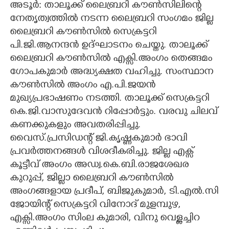
അടൂർ: താലൂക്ക് ലൈബ്രറി കൗൺസിലിന്റെ
നേതൃത്വത്തിൽ നടന്ന ലൈബ്രറി സംഗമം ജില്ല
CARTOONS
ലൈബ്രറി കൗൺസിൽ സെക്രട്ടറി
പി.ജി.ആനന്ദൻ ഉദ്ഘാടനം ചെയ്തു. താലൂക്ക്
LITERATURE
ലൈബ്രറി കൗൺസിൽ എക്സി.അംഗം തെങ്ങമം
ഗോപകുമാർ അദ്ധ്യക്ഷത വഹിച്ചു. സംസ്ഥാന
ZOOM
കൗൺസിൽ അംഗം എ.പി.ജയൻ
മുഖ്യപ്രഭാഷണം നടത്തി. താലൂക്ക് സെക്രട്ടറി
CONTACT US
കെ.ജി.വാസുദേവൻ റിപ്പോർട്ടും. വരവു ചിലവ്
കണക്കുകളും അവതരിപ്പിച്ചു.
വൈസ്.പ്രസിഡന്റ് ജി.കൃഷ്ണകുമാർ ഭാവി
പ്രവർത്തനങ്ങൾ വിശദീകരിച്ചു. ജില്ല എക്സ്
കൂട്ടീവ് അംഗം അഡ്വ.കെ.ബി.രാജശേഖര
കുറുപ്പ്, ജില്ലാ ലൈബ്രറി കൗൺസിൽ
അംഗങ്ങളായ പ്രദീപ്, ബിജുകുമാർ, ടി.എൽ.സി
ജോയിന്റ് സെക്രട്ടറി വിനോദ് മുളമ്പുഴ,
എക്സി.അംഗം സിംല കുമാരി, വിനു വെള്ളച്ചിറ