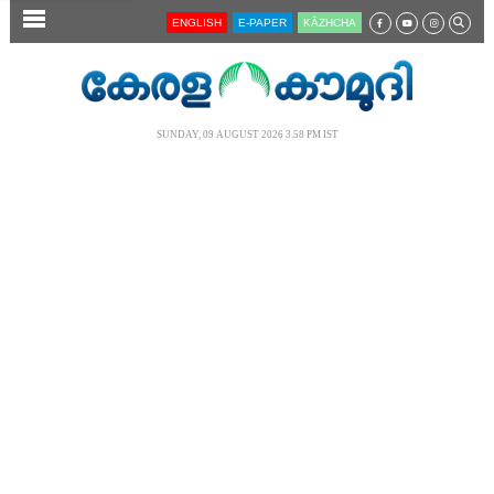
SECTIONS
ENGLISH
E-PAPER
KĀZHCHA
HOME
LATEST
SUNDAY, 09 AUGUST 2026 3.58 PM IST
AUDIO
NOTIFIED NEWS
POLL
KERALA
LOCAL
NEWS 360
CASE DIARY