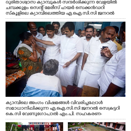
ദുരിതാശ്വാസ ക്യാമ്പുകൾ സന്ദർശിക്കുന്ന വേളയിൽ
ചമ്പക്കുളം സെന്റ് മേരീസ് ഹയർ സെക്കൻഡറി
സ്കൂളിലെ ക്യാമ്പിലെത്തിയ എ.ഐ.സി.സി ജനറൽ
സെക്രട്ടറി കെ.സി വേണുഗോപാൽ എം.പി കുരുന്നിനെ
എടുത്ത് ലാളിച്ചപ്പോൾ. സഹകരണ-എക്സൈസ്
വകുപ്പ് മന്ത്രി എം. ലിജു, കൃഷിവകുപ്പ് മന്ത്രി ടി. സിദ്ദിഖ്,
റെജി ചെറിയാൻ എം. എൽ. എ എന്നിവർ സമീപം
ക്യാമ്പിലെ അംഗം വിഷമങ്ങൾ വിവരിച്ചപ്പോൾ
സമാധാനിപ്പിക്കുന്ന എ.ഐ.സി.സി ജനറൽ സെക്രട്ടറി
കെ.സി വേണുഗോപാൽ എം.പി. സഹകരണ-
എക്സൈസ് വകുപ്പ് മന്ത്രി എം. ലിജു, എന്നിവർ