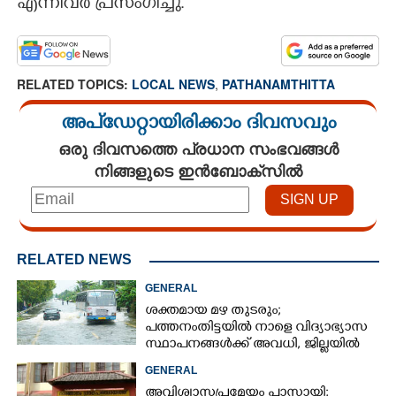
എന്നിവർ പ്രസംഗിച്ചു.
RELATED TOPICS:
LOCAL NEWS
,
PATHANAMTHITTA
അപ്ഡേറ്റായിരിക്കാം ദിവസവും
ഒരു ദിവസത്തെ പ്രധാന സംഭവങ്ങൾ
നിങ്ങളുടെ ഇൻബോക്സിൽ
RELATED NEWS
GENERAL
ശക്തമായ മഴ തുടരും;
പത്തനംതിട്ടയിൽ നാളെ വിദ്യാഭ്യാസ
സ്ഥാപനങ്ങൾക്ക് അവധി,​ ജില്ലയിൽ
ഇന്ന് റെ‌ഡും നാളെ ഓറഞ്ചും അലർട്ട്
GENERAL
അവിശ്വാസപ്രമേയം പാസായി;