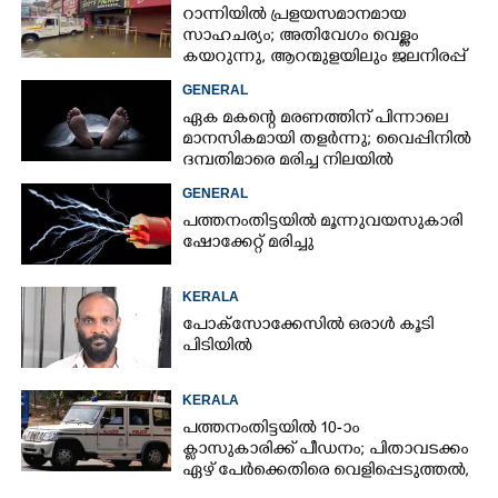
റാന്നിയിൽ പ്രളയസമാനമായ
സാഹചര്യം; അതിവേഗം വെള്ളം
കയറുന്നു, ആറന്മുളയിലും ജലനിരപ്പ്
ഉയരുന്നു
GENERAL
ഏക മകന്റെ മരണത്തിന് പിന്നാലെ
മാനസികമായി തളർന്നു; വൈപ്പിനിൽ
ദമ്പതിമാരെ മരിച്ച നിലയിൽ
കണ്ടെത്തി
GENERAL
പത്തനംതിട്ടയിൽ മൂന്നുവയസുകാരി
ഷോക്കേറ്റ് മരിച്ചു
KERALA
പോക്സോക്കേസിൽ ഒരാൾ കൂടി
പിടിയിൽ
KERALA
പത്തനംതിട്ടയിൽ 10-ാം
ക്ലാസുകാരിക്ക് പീഡനം; പിതാവടക്കം
ഏഴ് പേർക്കെതിരെ വെളിപ്പെടുത്തൽ,
മൂന്നുപേർ അറസ്റ്റിൽ