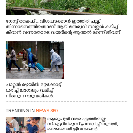
ഗോട്ട് ലൈഫ് ...വിശപ്പടക്കാൻ ഇത്തിരി പുല്ല്
തിന്നാനെത്തിയതാണ് ആട്. തെരുവ് നായ്ക്കൾ കടിച്ച്
കീറാൻ വന്നതോടെ വയറിന്റെ ആന്തൽ മറന്ന് ജീവന്
വേണ്ടിയായി ഓട്ടം. എറണാകുളം വാത്തുരുത്തിയിൽ
നിന്നുള്ള കാഴ്ച
ചാറ്റൽ മഴയിൽ മഴക്കോട്ട്
ധരിച്ച് ലഗേജും വലിച്ച്
നീങ്ങുന്ന യുവതികൾ.
എറണാകുളം മേനകയിൽ
നിന്നുള്ള കാഴ്ച
TRENDING IN
NEWS 360
ആശുപത്രി വരെ എത്തിയില്ല:
സ്കൂട്ടറിലിരുന്ന് പ്രസവിച്ച് യുവതി,
രക്ഷകരായി ജീവനക്കാർ