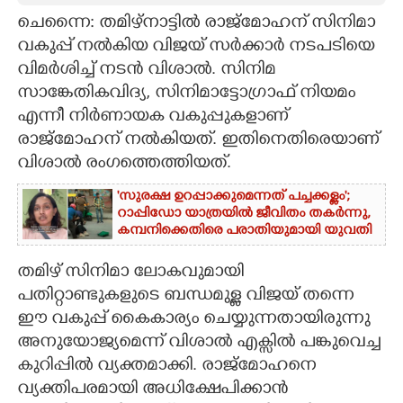
ചെന്നൈ: തമിഴ്നാട്ടിൽ രാജ്മോഹന് സിനിമാ
CARTOONS
വകുപ്പ് നൽകിയ വിജയ് സർക്കാർ നടപടിയെ
വിമർശിച്ച് നടൻ വിശാൽ. സിനിമ
LITERATURE
സാങ്കേതികവിദ്യ, സിനിമാട്ടോഗ്രാഫ് നിയമം
എന്നീ നിർണായക വകുപ്പുകളാണ്
ZOOM
രാജ്മോഹന് നല്‍കിയത്. ഇതിനെതിരെയാണ്
വിശാൽ രംഗത്തെത്തിയത്.
CONTACT US
'സുരക്ഷ ഉറപ്പാക്കുമെന്നത് പച്ചക്കള്ളം';
റാപ്പിഡോ യാത്രയിൽ ജീവിതം തകർന്നു,
കമ്പനിക്കെതിരെ പരാതിയുമായി യുവതി
തമിഴ് സിനിമാ ലോകവുമായി
പതിറ്റാണ്ടുകളുടെ ബന്ധമുള്ള വിജയ് തന്നെ
ഈ വകുപ്പ് കൈകാര്യം ചെയ്യുന്നതായിരുന്നു
അനുയോജ്യമെന്ന് വിശാൽ എക്സില്‍ പങ്കുവെച്ച
കുറിപ്പില്‍ വ്യക്തമാക്കി. രാജ്മോഹനെ
വ്യക്തിപരമായി അധിക്ഷേപിക്കാൻ