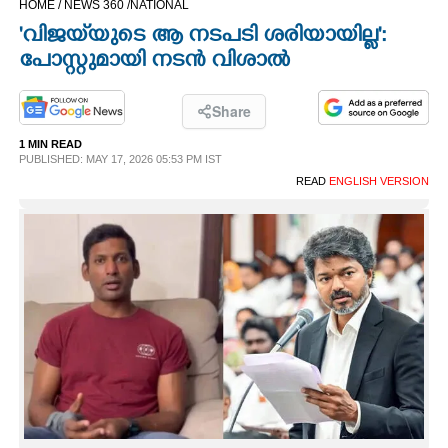
HOME /
NEWS 360 /
NATIONAL
CINEMA
'വിജയ്‌യുടെ ആ നടപടി ശരിയായില്ല':
പോസ്റ്റുമായി നടൻ വിശാൽ
OPINION
Share
PHOTOS
1 MIN READ
PUBLISHED: MAY 17, 2026 05:53 PM IST
READ
ENGLISH VERSION
LIFESTYLE
SPIRITUAL
INFO+
ART
ASTRO