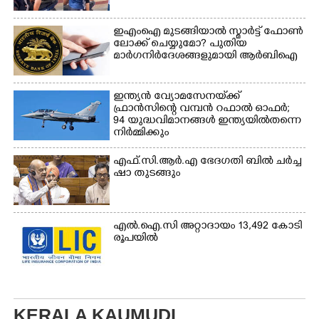
ഇഎംഐ മുടങ്ങിയാൽ സ്മാർട്ട് ഫോൺ
ലോക്ക് ചെയ്യുമോ? പുതിയ
മാർഗനിർദേശങ്ങളുമായി ആർബിഐ
ഇന്ത്യൻ വ്യോമസേനയ്‌ക്ക്
ഫ്രാൻസിന്റെ വമ്പൻ റഫാൽ ഓഫർ;
94 യുദ്ധവിമാനങ്ങൾ ഇന്ത്യയിൽതന്നെ
നിർ‌മ്മിക്കും
എ​ഫ്.​സി.​ആ​ർ.​എ​ ​ഭേ​ദ​ഗ​തി​ ​ബിൽ ച​ർ​ച്ച​
​ഷാ​ ​തുടങ്ങും
എൽ.ഐ.സി അറ്റാദായം 13,492 കോടി
രൂപയിൽ
KERALA KAUMUDI