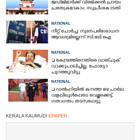
ജഡ്‌ജിമാർക്ക് വിരമിക്കൽ പ്രായം
പ്രത്യേകമാകാം: സുപ്രീംകോടതി
NATIONAL
നീറ്റ് ചോർച്ച: നുണപരിശോധന
ആവശ്യമില്ലെന്ന് സി.ബി.ഐ
NATIONAL
 കേന്ദ്രത്തിനെതിരെ വാങ്‌ചുക്
വാക്കുപാലിച്ചില്ല, ഫോട്ടോ
പുറത്തുവിട്ടു
NATIONAL
 ഡൽഹിയിൽ കനത്ത മഴ പാർല.
വളപ്പിലുൾപ്പെടെ വെള്ളക്കെട്ട്,
ഗതാഗതം തടസപ്പെട്ടു
KERALA KAUMUDI
EPAPER