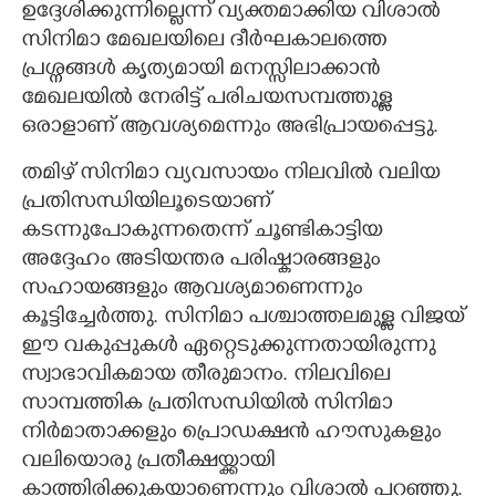
ഉദ്ദേശിക്കുന്നില്ലെന്ന് വ്യക്തമാക്കിയ വിശാൽ
സിനിമാ മേഖലയിലെ ദീർഘകാലത്തെ
പ്രശ്നങ്ങൾ കൃത്യമായി മനസ്സിലാക്കാൻ
മേഖലയിൽ നേരിട്ട് പരിചയസമ്പത്തുള്ള
ഒരാളാണ് ആവശ്യമെന്നും അഭിപ്രായപ്പെട്ടു.
തമിഴ് സിനിമാ വ്യവസായം നിലവിൽ വലിയ
പ്രതിസന്ധിയിലൂടെയാണ്
കടന്നുപോകുന്നതെന്ന് ചൂണ്ടികാട്ടിയ
അദ്ദേഹം അടിയന്തര പരിഷ്കാരങ്ങളും
സഹായങ്ങളും ആവശ്യമാണെന്നും
കൂട്ടിച്ചേർത്തു. സിനിമാ പശ്ചാത്തലമുള്ള വിജയ്
ഈ വകുപ്പുകൾ ഏറ്റെടുക്കുന്നതായിരുന്നു
സ്വാഭാവികമായ തീരുമാനം. നിലവിലെ
സാമ്പത്തിക പ്രതിസന്ധിയിൽ സിനിമാ
നിർമാതാക്കളും പ്രൊഡക്ഷൻ ഹൗസുകളും
വലിയൊരു പ്രതീക്ഷയ്ക്കായി
കാത്തിരിക്കുകയാണെന്നും വിശാൽ പറഞ്ഞു.