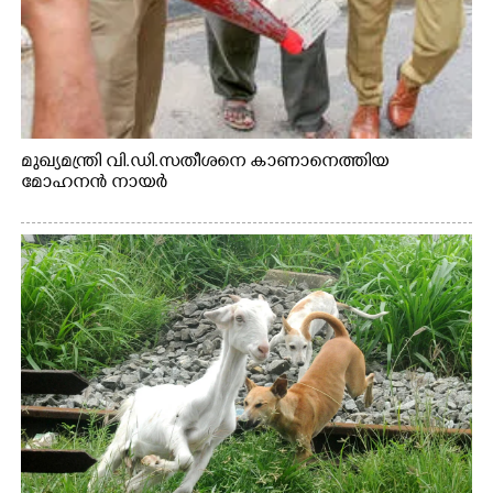
മുഖ്യമന്ത്രി വി.ഡി.സതീശനെ കാണാനെത്തിയ
മോഹനൻ നായർ