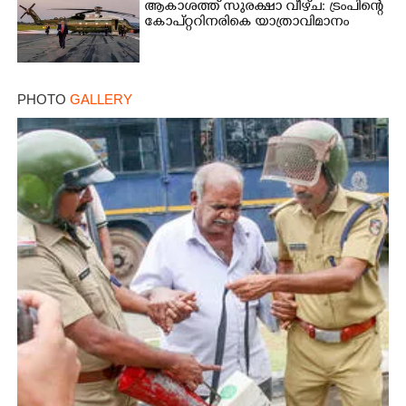
ആകാശത്ത് സുരക്ഷാ വീഴ്‌ച: ട്രംപിന്റെ
കോ‌പ്‌റ്ററിനരികെ യാത്രാവിമാനം
PHOTO
GALLERY