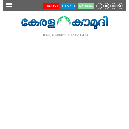
SECTIONS
ENGLISH
E-PAPER
KĀZHCHA
HOME
LATEST
FRIDAY, 07 AUGUST 2026 10.58 PM IST
AUDIO
NOTIFIED NEWS
POLL
KERALA
LOCAL
NEWS 360
CASE DIARY