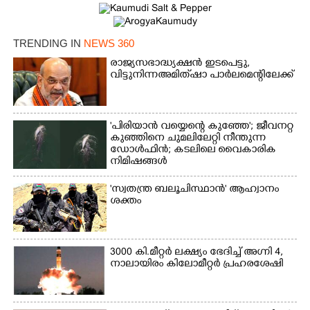
TRENDING IN
NEWS 360
രാജ്യസഭാദ്ധ്യക്ഷൻ ഇടപെട്ടു,
വിട്ടുനിന്ന അമിത് ഷാ പാർലമെന്റിലേക്ക്
'പിരിയാൻ വയ്യെന്റെ കുഞ്ഞേ'; ജീവനറ്റ
കുഞ്ഞിനെ ചുമലിലേറ്റി നീന്തുന്ന
ഡോൾഫിൻ; കടലിലെ വൈകാരിക
നിമിഷങ്ങൾ
'സ്വതന്ത്ര ബലൂചിസ്ഥാൻ' ആഹ്വാനം
ശക്തം
3000 കി.മീറ്റർ ലക്ഷ്യം ഭേദിച്ച് അഗ്നി 4,
നാലായിരം കിലോമീറ്റർ പ്രഹരശേഷി