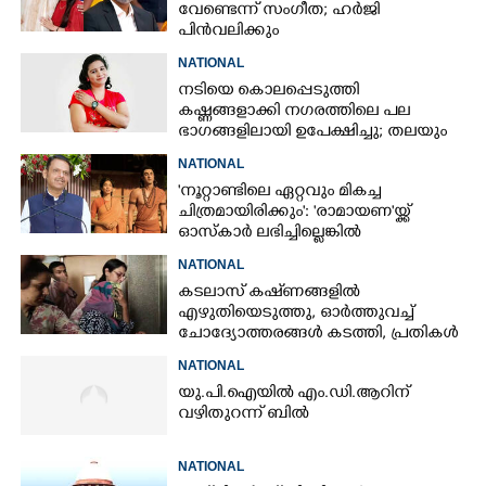
വേണ്ടെന്ന് സംഗീത; ഹർജി
പിൻവലിക്കും
NATIONAL
നടിയെ കൊലപ്പെടുത്തി
കഷ്ണങ്ങളാക്കി നഗരത്തിലെ പല
ഭാഗങ്ങളിലായി ഉപേക്ഷിച്ചു; തലയും
കയ്യും കണ്ടെത്താനാകാതെ പൊലീസ്
NATIONAL
'നൂറ്റാണ്ടിലെ ഏറ്റവും മികച്ച
ചിത്രമായിരിക്കും': 'രാമായണ'യ്ക്ക്
ഓസ്കാ‌ർ ലഭിച്ചില്ലെങ്കിൽ
നിരാശനാകുമെന്ന് ദേവേന്ദ്ര
NATIONAL
ഫഡ്നാവിസ്
കടലാസ് കഷ്‌ണങ്ങളിൽ
എഴുതിയെടുത്തു, ഓർത്തുവച്ച്
ചോദ്യോത്തരങ്ങൾ കടത്തി, പ്രതികൾ
നീറ്റ് ചോദ്യപേപ്പർ കടത്തിയതിങ്ങനെ
NATIONAL
യു.പി.ഐയിൽ എം.ഡി.ആറിന്
വഴിതുറന്ന് ബിൽ
NATIONAL