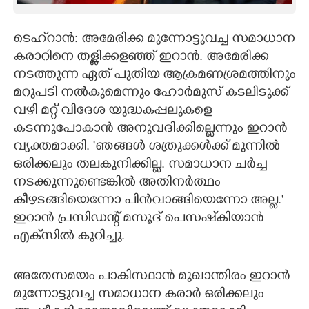
CARTOONS
ടെഹ്‌റാൻ: അമേരിക്ക മുന്നോട്ടുവച്ച സമാധാന
കരാറിനെ തള്ളിക്കളഞ്ഞ് ഇറാൻ. അമേരിക്ക
LITERATURE
നടത്തുന്ന ഏത് പുതിയ ആക്രമണശ്രമത്തിനും
മറുപടി നൽകുമെന്നും ഹോർമുസ് കടലിടുക്ക്
ZOOM
വഴി മറ്റ്‌ വിദേശ യുദ്ധകപ്പലുകളെ
കടന്നുപോകാൻ അനുവദിക്കില്ലെന്നും ഇറാൻ
CONTACT US
വ്യക്തമാക്കി. 'ഞങ്ങൾ ശത്രുക്കൾക്ക് മുന്നിൽ
ഒരിക്കലും തലകുനിക്കില്ല. സമാധാന ചർച്ച
നടക്കുന്നുണ്ടെങ്കിൽ അതിനർത്ഥം
കീഴടങ്ങിയെന്നോ പിൻവാങ്ങിയെന്നോ അല്ല.'
ഇറാൻ പ്രസിഡന്റ് മസൂദ് പെസഷ്‌കിയാൻ
എക്‌സിൽ കുറിച്ചു.
അതേസമയം പാകിസ്ഥാൻ മുഖാന്തിരം ഇറാൻ
മുന്നോട്ടുവച്ച സമാധാന കരാർ ഒരിക്കലും