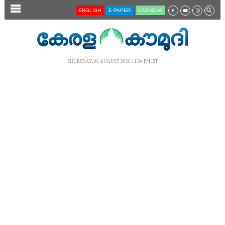
SECTIONS
ENGLISH
E-PAPER
KĀZHCHA
HOME
LATEST
THURSDAY, 06 AUGUST 2026 11.34 PM IST
AUDIO
NOTIFIED NEWS
POLL
KERALA
LOCAL
NEWS 360
CASE DIARY