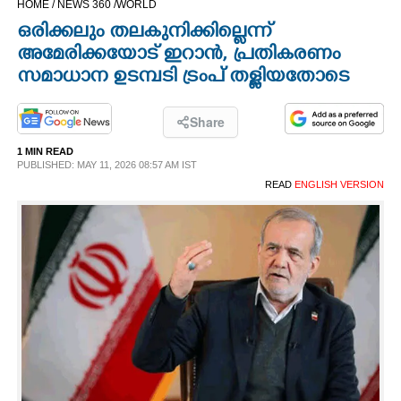
HOME /
NEWS 360 /
WORLD
CINEMA
ഒരിക്കലും തലകുനിക്കില്ലെന്ന്
അമേരിക്കയോട് ഇറാൻ, പ്രതികരണം
OPINION
സമാധാന ഉടമ്പടി ട്രംപ് തള്ളിയതോടെ
PHOTOS
Share
1 MIN READ
PUBLISHED: MAY 11, 2026 08:57 AM IST
LIFESTYLE
READ
ENGLISH VERSION
SPIRITUAL
INFO+
ART
ASTRO