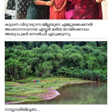
കട്ടപ്പന വിദ്യാഭ്യാസ ജില്ലയുടെ എജ്യുക്കേഷനൽ
അംബാസഡറായ എസ്തർ മരിയ ടോമിക്കൊപ്പം
അദ്ധ്യാപകർ സെൽഫി എടുക്കുന്നു.
നാട്ടുവഴിയിലൂടെ....