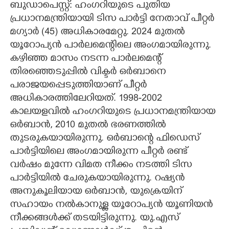
ബുഡാപെസ്റ്റ്: ഹംഗറിയുടെ പുതിയ
പ്രധാനമന്ത്രിയായി ടിസ പാർട്ടി നേതാവ് പീറ്റർ
CARTOONS
മഗ്യാർ (45)​ അധികാരമേറ്റു. 2024 മുതൽ
യൂറോപ്യൻ പാർലമെന്റിലെ അംഗമായിരുന്നു.
LITERATURE
കഴിഞ്ഞ മാസം നടന്ന പാർലമെന്റ്
തിരഞ്ഞെടുപ്പിൽ വിക്ടർ ഒർബാനെ
ZOOM
പരാജയപ്പെടുത്തിയാണ് പീറ്റർ
അധികാരത്തിലേറിയത്. 1998-2002
CONTACT US
കാലയളവിൽ ഹംഗറിയുടെ പ്രധാനമന്ത്രിയായ
ഒർബാൻ,
2010 മുതൽ
ഭരണത്തിൽ
തുടരുകയായിരുന്നു. ഒർബാന്റെ ഫിഡെസ്
പാർട്ടിയിലെ അംഗമായിരുന്ന പീറ്റർ രണ്ട്
വർഷം മുന്നേ വിമത നീക്കം നടത്തി ടിസ
പാർട്ടിയിൽ ചേരുകയായിരുന്നു. റഷ്യൻ
അനുകൂലിയായ ഒർബാൻ, യുക്രെയിന്
സഹായം നൽകാനുള്ള യൂറോപ്യൻ യൂണിയൻ
നീക്കങ്ങൾക്ക് തടയിട്ടിരുന്നു. യു.എസ്