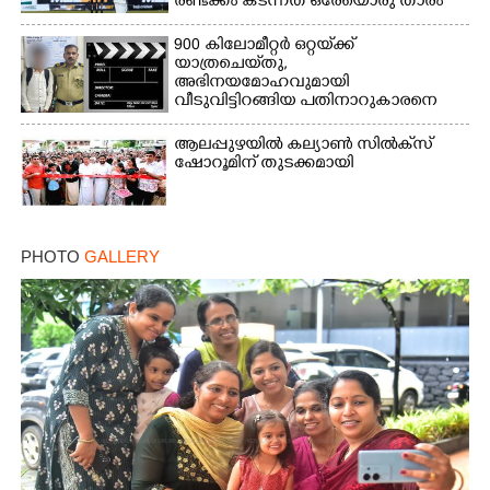
രണ്ടക്കം കടന്നത് ഒരേയൊരു താരം
900 കിലോമീറ്റർ ഒറ്റയ്‌ക്ക്
യാത്രചെ‌യ്‌തു,​
അഭിനയമോഹവുമായി
വീടുവിട്ടിറങ്ങിയ പതിനാറുകാരനെ
കണ്ടെത്തിയത് ഫിലിം സിറ്റിയിൽ
ആലപ്പുഴയിൽ കല്യാൺ സിൽക്‌സ്
ഷോറൂമിന് തുടക്കമായി
PHOTO
GALLERY