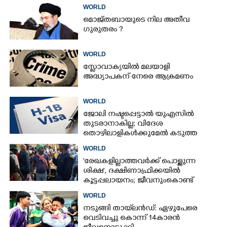
WORLD
മൊജ്തബായുടെ നില അതീവ
ഗുരുതരം ?
WORLD
സ്ലോവാക്യയിൽ മലയാളി
അദ്ധ്യാപകന് നേരെ ആക്രമണം
WORLD
ജോലി നഷ്ടപ്പെട്ടാൽ യുഎസിൽ
തുടരാനാകില്ല; വിദേശ
തൊഴിലാളികൾക്കുമേൽ കടുത്ത
നിയന്ത്രണവുമായി ട്രംപ്‌
WORLD
'രേഖകളില്ലാത്തവർക്ക് പൊള്ളുന്ന
ശിക്ഷ', ദക്ഷിണാഫ്രിക്കയിൽ
കൂട്ടപ്പലായനം; ജീവനുംകൊണ്ട്
നാടുകടന്നത് ഒരു ലക്ഷത്തിലധികം
WORLD
പേർ
നടുങ്ങി തായ്‌ലൻഡ്: ഏഴുപേരെ
വെടിവച്ചു കൊന്ന് 14കാരൻ