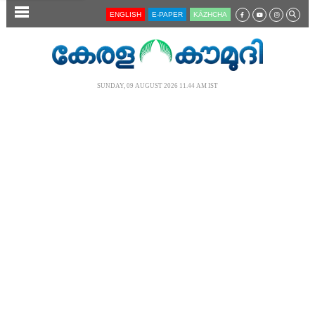
SECTIONS
ENGLISH
E-PAPER
KĀZHCHA
HOME
LATEST
SUNDAY, 09 AUGUST 2026 11.44 AM IST
AUDIO
NOTIFIED NEWS
POLL
KERALA
LOCAL
NEWS 360
CASE DIARY