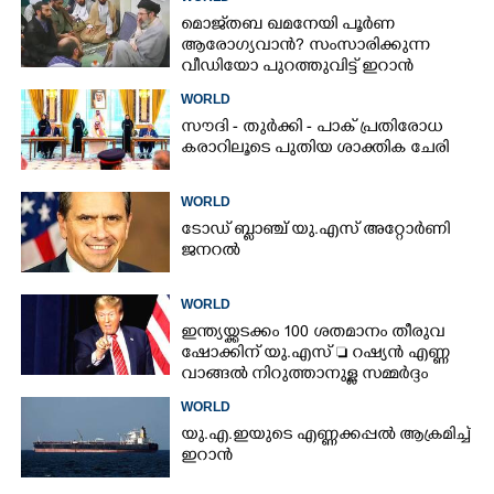
മൊജ്‌തബ ഖമനേയി പൂർണ
ആരോഗ്യവാൻ? സംസാരിക്കുന്ന
വീഡിയോ പുറത്തുവിട്ട് ഇറാൻ
വാർത്താ ഏജൻസി
WORLD
സൗദി - തുർക്കി - പാക് പ്രതിരോധ
കരാറിലൂടെ പുതിയ ശാക്തിക ചേരി
WORLD
ടോഡ് ബ്ലാഞ്ച് യു.എസ് അറ്റോർണി
ജനറൽ
WORLD
ഇന്ത്യയ്ക്കടക്കം 100 ശതമാനം തീരുവ
ഷോക്കിന് യു.എസ്  റഷ്യൻ എണ്ണ
വാങ്ങൽ നിറുത്താനുള്ള സമ്മർദ്ദം
WORLD
യു.എ.ഇയുടെ എണ്ണക്കപ്പൽ ആക്രമിച്ച്
ഇറാൻ