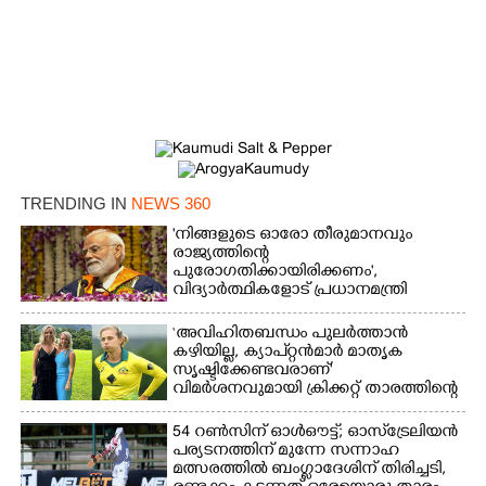
TRENDING IN
NEWS 360
'നിങ്ങളുടെ ഓരോ തീരുമാനവും
രാജ്യത്തിന്റെ
പുരോഗതിക്കായിരിക്കണം',​
×
Share this link
വിദ്യാർത്ഥികളോട് പ്രധാനമന്ത്രി
‘അവിഹിതബന്ധം പുലർത്താൻ
കഴിയില്ല,​ ക്യാപ്റ്റൻമാർ മാതൃക
സൃഷ്ടിക്കേണ്ടവരാണ്'
വിമർശനവുമായി ക്രിക്കറ്റ് താരത്തിന്റെ
ഭാര്യ
Copy Link
54 റൺസിന് ഓൾഔട്ട്; ഓസ്‌ട്രേലിയൻ
പര്യടനത്തിന് മുന്നേ സന്നാഹ
മത്സരത്തിൽ ബംഗ്ലാദേശിന് തിരിച്ചടി,