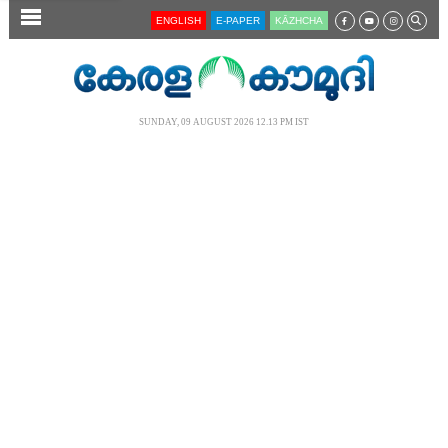
SECTIONS
ENGLISH
E-PAPER
KĀZHCHA
HOME
LATEST
SUNDAY, 09 AUGUST 2026 12.13 PM IST
AUDIO
NOTIFIED NEWS
POLL
KERALA
LOCAL
NEWS 360
CASE DIARY