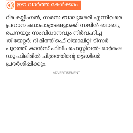
ഈ വാർത്ത കേൾക്കാം
CARTOONS
റിമ കല്ലിംഗൽ, സരസ ബാലുശേരി എന്നിവരെ
പ്രധാന കഥാപാത്രങ്ങളാക്കി സജിൻ ബാബു
LITERATURE
രചനയും സംവിധാനവും നിർവഹിച്ച
‘തിയേറ്റർ: ദി മിത്ത് ഒഫ് റിയാലിറ്റി’ ടീസർ
ZOOM
പുറത്ത്. കാൻസ് ഫിലിം ഫെസ്റ്റിവൽ- മാർഷെ
ഡു ഫിലിമിൽ ചിത്രത്തിന്റെ ട്രെയിലർ
CONTACT US
പ്രദർശിപ്പിക്കും.
ADVERTISEMENT