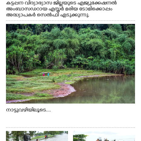
കട്ടപ്പന വിദ്യാഭ്യാസ ജില്ലയുടെ എജ്യുക്കേഷനൽ
അംബാസഡറായ എസ്തർ മരിയ ടോമിക്കൊപ്പം
അദ്ധ്യാപകർ സെൽഫി എടുക്കുന്നു.
നാട്ടുവഴിയിലൂടെ....