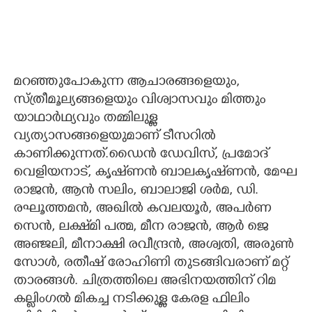
മറഞ്ഞുപോകുന്ന ആചാരങ്ങളെയും,
സ്ത്രീമൂല്യങ്ങളെയും വിശ്വാസവും മിത്തും
യാഥാർഥ്യവും തമ്മിലുള്ള
വ്യത്യാസങ്ങളെയുമാണ് ടീസറിൽ
കാണിക്കുന്നത്.ഡൈൻ ഡേവിസ്, പ്രമോദ്
വെളിയനാട്, കൃഷ്‌ണൻ ബാലകൃഷ്‌ണൻ, മേഘ
രാജൻ, ആൻ സലിം, ബാലാജി ശർമ, ഡി.
രഘൂത്തമൻ, അഖിൽ കവലയൂർ, അപർണ
സെൻ, ലക്ഷ്‌മി പത്മ, മീന രാജൻ, ആർ ജെ
അഞ്ജലി, മീനാക്ഷി രവീന്ദ്രൻ, അശ്വതി, അരുൺ
സോൾ, രതീഷ് രോഹിണി തുടങ്ങിവരാണ് മറ്റ്
താരങ്ങൾ. ചിത്രത്തിലെ അഭിനയത്തിന് റിമ
കല്ലിംഗൽ മികച്ച നടിക്കുള്ള കേരള ഫിലിം