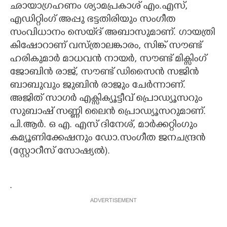
ഛായാഗ്രഹണം ശ്യാമപ്രകാശ് എം.എസ്,
എഡിറ്റിംഗ് അപ്പു ഭട്ടതിരിയും സംഗീത
സംവിധാനം സെയ്‌ദ് അബാസുമാണ്. ഗായത്രി
കിഷോറാണ് വസ്ത്രാലങ്കാരം, സിങ്ക് സൗണ്ട്
ഹരികുമാർ മാധവൻ നായർ, സൗണ്ട് മിക്സിംഗ്
ജോബിൻ രാജ്, സൗണ്ട് ഡിസൈൻ സജിൻ
ബാബുവും ജുബിൻ രാജും ചേർന്നാണ്.
അജിത് സാഗർ എക്സിക്യൂട്ടീവ് പ്രൊഡ്യൂസറും
സുബാഷ് സണ്ണി ലൈൻ പ്രൊഡ്യൂസറുമാണ്.
പി.ആർ. ഒ എ. എസ് ദിനേശ്, മാർക്കറ്റിംഗും
കമ്യൂണിക്കേഷനും ഡോ.സംഗീത ജനചന്ദ്രൻ
(സ്റ്റോറീസ് സോഷ്യൽ).
.
ADVERTISEMENT