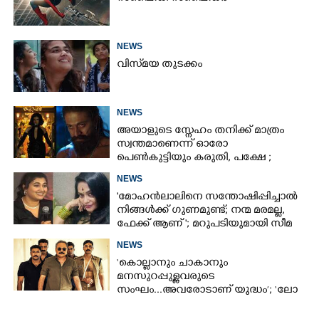
NEWS
വിസ്‌മയ തുടക്കം
×
Share this link
NEWS
അയാളുടെ സ്നേഹം തനിക്ക് മാത്രം
സ്വന്തമാണെന്ന് ഓരോ
പെൺകുട്ടിയും കരുതി,​ പക്ഷേ ;
ആക്ഷനും വയലൻസും നിറച്ച്
Copy Link
NEWS
ടോക്സിക് ട്രെയിലർ
'മോഹൻലാലിനെ സന്തോഷിപ്പിച്ചാൽ
നിങ്ങൾക്ക് ഗുണമുണ്ട്; നന്മ മരമല്ല,
ഫേക്ക് ആണ് '; മറുപടിയുമായി സീമ
ജി നായർ
NEWS
‘കൊല്ലാനും ചാകാനും
മനസുറപ്പുള്ളവരുടെ
സംഘം...അവരോടാണ് യുദ്ധം’; ‘ലോ
ആൻഡ് ഓർഡർ’ ടീസർ പുറത്ത്