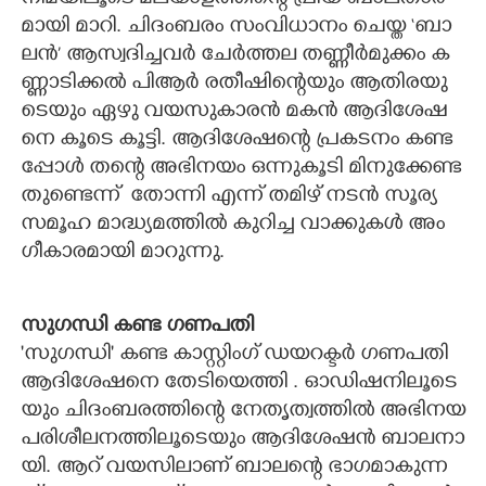
മാ​യി​ ​മാ​റി​.​ ​ചി​ദം​ബ​രം​ ​സം​വി​ധാ​നം​ ​ചെ​യ്ത​ ​‘​ബാ​
ല​ൻ​’​ ​ആസ്വദിച്ചവർ ​ചേ​ർ​ത്ത​ല​ ​ത​ണ്ണീ​ർ​മു​ക്കം​ ​ക​
ണ്ണാ​ടി​ക്ക​ൽ​ ​പിആ​ർ​ ര​തീ​ഷി​ന്റെ​യും​ ​ആ​തി​ര​യു​
ടെ​യും​ ​ഏ​ഴു​ ​വ​യ​സു​കാ​ര​ൻ​ ​മ​ക​ൻ​ ​ആ​ദി​ശേ​ഷ​
നെ​ ​കൂ​ടെ​ ​കൂ​ട്ടി.​ ആ​ദി​ശേ​ഷ​ന്റെ​ ​പ്ര​ക​ട​നം​ ​ക​ണ്ട​
പ്പോ​ൾ​ ​ത​ന്റെ​ ​അ​ഭി​ന​യം ​ഒ​ന്നു​കൂ​ടി​ ​മി​നു​ക്കേ​ണ്ട​
തു​ണ്ടെ​ന്ന് ​ തോ​ന്നി​ ​എ​ന്ന് ​ത​മി​ഴ് ​ന​ട​ൻ​ ​സൂ​ര്യ​ ​
സ​മൂ​ഹ​ ​മാ​ദ്ധ്യ​മ​ത്തി​ൽ​ ​കു​റി​ച്ച​ ​വാ​ക്കു​ക​ൾ​ ​അം​
ഗീ​കാ​ര​മാ​യി​ ​മാ​റു​ന്നു.
സു​ഗ​ന്ധി​ ക​ണ്ട​ ​ഗ​ണ​പ​തി
'​സു​ഗ​ന്ധി​"​ ​ക​ണ്ട​ ​കാ​സ്റ്റിം​ഗ് ​ഡ​യ​റ​ക്ടർ ഗ​ണ​പ​തി​ ​
ആ​ദി​ശേ​ഷ​നെ​ ​തേ​ടി​യെ​ത്തി​ .​ ​ഓ​ഡി​ഷ​നി​ലൂ​ടെ​
യും​ ​ചി​ദം​ബ​ര​ത്തി​ന്റെ​ ​നേ​തൃ​ത്വ​ത്തി​ൽ​ ​അ​ഭി​ന​യ​
​പ​രി​ശീ​ല​ന​ത്തി​ലൂ​ടെ​യും​ ​ആ​ദി​ശേ​ഷ​ൻ​ ​ബാ​ല​നാ​
യി.​ ​ആ​റ് ​വ​യ​സി​ലാ​ണ് ബാ​ല​ന്റെ​ ​ഭാ​ഗ​മാ​കു​ന്ന​