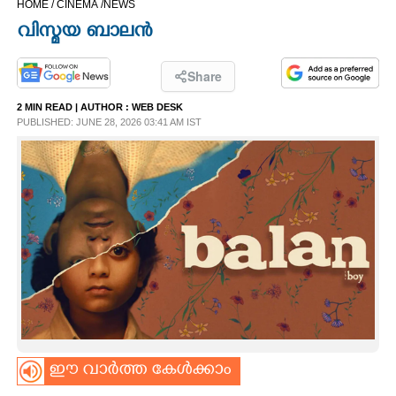
HOME /
CINEMA /
NEWS
CINEMA
വിസ്മയ ബാലൻ
OPINION
Share
2 MIN READ
| AUTHOR :
WEB DESK
PHOTOS
PUBLISHED: JUNE 28, 2026 03:41 AM IST
LIFESTYLE
SPIRITUAL
INFO+
ART
ഈ വാർത്ത കേൾക്കാം
ASTRO