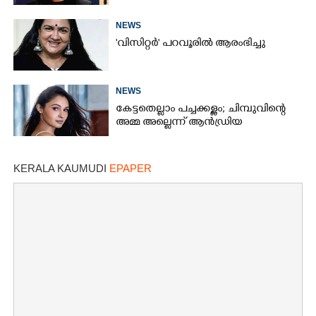
NEWS
'വിസിറ്റർ' പറവൂരിൽ ആരംഭിച്ചു
×
Share this link
NEWS
കേട്ടതെല്ലാം പച്ചക്കള്ളം; ചിമ്പുവിന്റെ
അമ്മ അല്ലെന്ന് ആൻഡ്രിയ
Copy Link
KERALA KAUMUDI
EPAPER