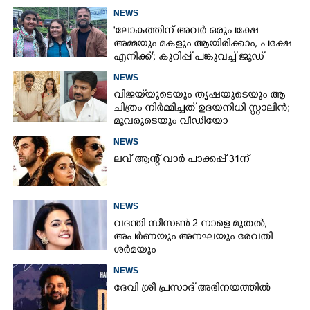
NEWS
'ലോകത്തിന് അവർ ഒരുപക്ഷേ
അമ്മയും മകളും ആയിരിക്കാം, പക്ഷേ
എനിക്ക്'; കുറിപ്പ് പങ്കുവച്ച് ജൂഡ്
NEWS
വിജയ്‌യുടെയും തൃഷയുടെയും ആ
ചിത്രം നിർമ്മിച്ചത് ഉദയനിധി സ്റ്റാലിൻ;
മൂവരുടെയും വീഡിയോ
ചർച്ചയാകുന്നു
NEWS
ലവ് ആന്റ് വാർ പാക്കപ്പ് 31ന്
NEWS
വദന്തി സീസൺ 2 നാളെ മുതൽ,
അപർണയും അനഘയും രേവതി
ശർമയും
NEWS
ദേവി ശ്രീ പ്രസാദ് അഭിനയത്തിൽ