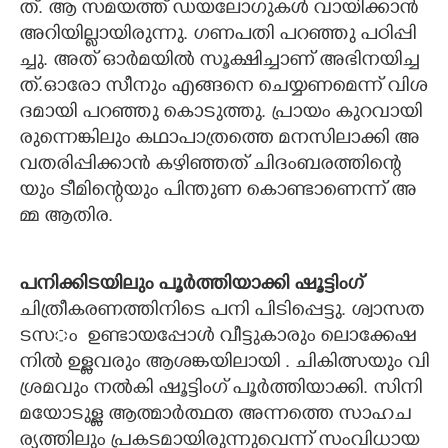
ത്.​ ​ആ​ ​സ​മ​യ​ത്ത് ​ഡ​യ​ലോ​ഗു​കൾ വാ​യി​ക്കാ​ൻ​ ​
അ​റി​യി​ല്ലാ​യി​രു​ന്നു. ഗ​ണ​പ​തി​ ​പ​റ​ഞ്ഞു​ ​പ​ഠി​പ്പി​
ച്ചു.​ ​അ​ത് ​ഓ​ർ​മ​യി​ൽ​ ​സൂ​ക്ഷി​ച്ചാ​ണ് ​അ​ഭി​ന​യി​ച്ച​
ത്.​ഓ​രോ​ ​സീ​നും​ ​എ​ങ്ങ​നെ​ ​ചെ​യ്യ​ണ​മെ​ന്ന് ​വി​ശ​
ദ​മാ​യി​ ​പ​റ​ഞ്ഞു​ ​കൊ​ടു​ത്തു. പ്രാ​യം​ ​കു​റ​വാ​യി​
രു​ന്നെ​ങ്കി​ലും​ ​ക​ഥാ​പാ​ത്ര​ത്തെ​ ​മ​ന​സി​ലാ​ക്കി​ ​അ​
വ​ത​രി​പ്പി​ക്കാ​ൻ​ ​ക​ഴി​ഞ്ഞ​ത് ​ചി​ദം​ബ​ര​ത്തി​ന്റെ​
യും​ ​ടീ​മി​ന്റെ​യും​ ​പി​ന്തു​ണ​ ​കൊ​ണ്ടാ​ണെ​ന്ന് ​അ​
മ്മ​ ​ആ​തി​ര.
പ​നി​ക്കി​ട​യി​ലും​ ​പൂ​ർ​ത്തി​യാ​ക്കി​ ​ഷൂ​ട്ടിം​ഗ്
ചി​ത്രീ​ക​ര​ണ​ത്തി​നി​ടെ​ ​പ​നി​ ​പി​ടി​പ്പെ​ട്ടു.​ ​ശ്വാ​സ​ത​
ട​സ​ം ​ ​ഉ​ണ്ടാ​യ​പ്പോ​ൾ​ ​വീ​ട്ടു​കാ​രും​ ​ലൊ​ക്കേ​ഷ​
നി​ൽ​ ​ഉ​ള്ള​വ​രും​ ​ആ​ശ​ങ്ക​യി​ലാ​യി​ .​ ​ചി​കി​ത്സ​യും​ ​വി​
ശ്ര​മ​വും​ ​ന​ൽ​കി​ ​ഷൂ​ട്ടിം​ഗ് ​പൂ​ർ​ത്തി​യാ​ക്കി. സി​നി​
മ​യോ​ടു​ള്ള​ ​ആ​ത്മാ​ർ​ത്ഥ​ത​ ​അ​ന്ന​ത്തെ​ ​സാ​ഹ​ച​
ര്യ​ത്തി​ലും​ ​പ്ര​ക​ട​മാ​യി​രു​ന്നു​വെ​ന്ന് ​സം​വി​ധാ​യ​