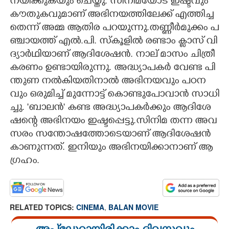
ന​യി​ക്കു​ക​യും​ ​ചെ​യ്തു. സി​നി​മ​യോ​ട് ​ഇ​ഷ്ട​വും​ ​
കൗ​തു​ക​വു​മാ​ണ് ​അ​ഭി​ന​യ​ത്തി​ലേ​ക്ക് ​എ​ത്തി​ച്ച​
തെ​ന്ന് ​അ​മ്മ​ ​ആ​തി​ര​ ​പ​റ​യു​ന്നു.ത​ണ്ണീ​ർ​മു​ക്കം​ ​പ​
ഞ്ചാ​യ​ത്ത് ​എ​ൽ.​പി.​ ​സ്കൂ​ളി​ൽ​ ​ര​ണ്ടാം​ ​ക്ലാ​സ് ​വി​
ദ്യാ​ർ​ഥി​യാ​ണ് ​ആ​ദി​ശേ​ഷ​ൻ.​ നാ​ല് ​മാ​സം​ ​ചി​ത്രീ​
ക​ര​ണം​ ​ഉ​ണ്ടാ​യി​രു​ന്നു.​ ​അ​ദ്ധ്യാ​പ​ക​ർ​ ​വേ​ണ്ട​ ​പി​
ന്തു​ണ​ ​ന​ൽ​കി​യ​തി​നാ​ൽ​ ​അ​ഭി​ന​യ​വും​ ​പ​ഠ​ന​
വും​ ​ഒ​രു​മി​ച്ച് ​മു​ന്നോ​ട്ട് ​കൊ​ണ്ടു​പോ​വാ​ൻ​ ​സാ​ധി​
ച്ചു.​ ​'ബാ​ല​ൻ​" ​ക​ണ്ട​ ​അ​ദ്ധ്യാ​പ​ക​ർ​ക്കും​ ​ആ​ദി​ശേ​
ഷ​ന്റെ​ ​അ​ഭി​ന​യം​ ​ഇ​ഷ്ട​പ്പെ​ട്ടു.സി​നി​മ​ ​ത​ന്ന​ ​അ​വ​
സ​രം​ ​സ​ന്തോ​ഷ​ത്തോ​ടെ​യാ​ണ് ​ആ​ദി​ശേ​ഷ​ൻ​ ​
കാ​ണു​ന്ന​ത്.​ ​ഇ​നി​യും​ ​അ​ഭി​ന​യി​ക്കാ​നാ​ണ് ​ആ​
ഗ്ര​ഹം.
RELATED TOPICS:
CINEMA
,
BALAN MOVIE