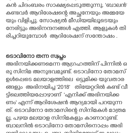
ക​ൻ​ ​ചി​ദം​ബ​രം​ ​സാ​ക്ഷ്യ​പ്പെ​ടു​ത്തു​ന്നു. 'ബാ​ല​ൻ​’​
​ക​ണ്ട​വ​ർ​ ​ആ​ദി​ശേ​ഷ​ന്റെ​ ​അ​ച്ഛ​നേ​യും​ ​അ​മ്മ​യേ​
യും​ ​വി​ളി​ച്ചു.​ ​സോ​ഷ്യ​ൽ​ ​മീ​ഡി​യ​യി​ലൂ​ടെ​യും​ ​
നേ​രി​ട്ടും​ ​അ​ഭി​ന​ന്ദ​ന​ങ്ങ​ൾ​ ​എ​ത്തി.​ ​ആ​ളു​ക​ൾ​ ​തി​
രി​ച്ച​റിയുമ്പോൾ ​ ആ​ദി​ശേ​ഷ​ന് ​സ​ന്തോ​ഷം​ .
ടൊ​വി​നോ​ ​ത​ന്ന​ ​സ്വ​പ്നം
അ​ഭി​ന​യി​ക്ക​ണ​മെ​ന്ന​ ​ആ​ഗ്ര​ഹ​ത്തി​ന് ​പി​ന്നി​ൽ​ ​ഒ​
രു​ ​സി​നി​മ അ​നു​ഭ​വ​മു​ണ്ട്.​ ​ടൊ​വി​നോ​ ​തോ​മ​സ് ​
ഉ​ൾ​പ്പെ​ടെ​ ​മ​ല​യാ​ള​ത്തി​ലെ​ ​ ഒട്ടുമിക്ക യു​വ​താ​ര​
ങ്ങളും ​ ​അ​ഭി​ന​യി​ച്ച​ '2018​' ​ ​ ​തി​യേ​റ്റ​റി​ൽ​ ​ക​ണ്ട് ​വീ​
ട്ടി​ലെ​ത്തി​യ​പ്പോ​ഴാ​ണ് ​ 'എ​നിക്ക് ​അ​ഭി​ന​യി​ക്ക​
ണം​' ​എ​ന്ന് ​ആ​ദി​ശേ​ഷ​ൻ​ ​ആ​ദ്യ​മാ​യി​ ​പ​റ​യു​ന്ന​
ത്. ടൊ​വി​നോ​ ​തോ​മ​സി​ന്റെ​ ​സി​നി​മ​ക​ൾ​ ​മാ​ത്ര​മ​
ല്ല,​ ​പ​ഴ​യ​ ​മ​ല​യാ​ള​ ​സി​നി​മ​ക​ളും​ ​കാ​ണാ​റു​ണ്ട്.​ ​
ബാ​ല​നി​ൽ​ ​ടൊ​വി​നോ​ ​തോ​മ​സി​നൊ​പ്പം​ ​അ​ഭി​