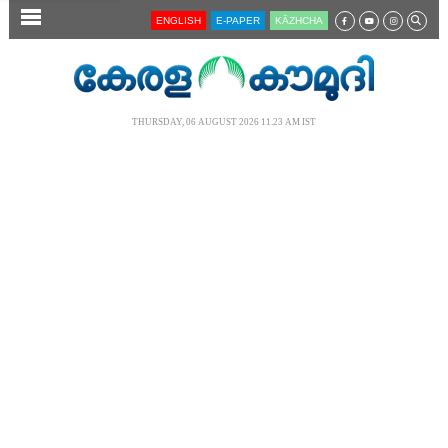
SECTIONS
ENGLISH
E-PAPER
KĀZHCHA
HOME
LATEST
THURSDAY, 06 AUGUST 2026 11.23 AM IST
AUDIO
NOTIFIED NEWS
POLL
KERALA
LOCAL
NEWS 360
CASE DIARY