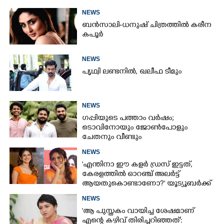
NEWS
ബൻസാലി-ധനുഷ് ചിത്രത്തിൽ കരീന
കപൂർ
NEWS
പൃഥ്വി ലണ്ടനിൽ, ഖലീഫ ടീമും
NEWS
ഗപ്പിയുടെ പത്താം വർഷം;​
ടൊവിനോയും ജോൺപോളും
ചേതനും വീണ്ടും
NEWS
'എന്തിനാ ഈ കളർ ഡ്രസ് ഇട്ടത്,
കേരളത്തിൽ ഓറഞ്ച് അല‌ർട്ട്
ആയതുകൊണ്ടാണോ?' യൂട്യൂബർക്ക്
ചുട്ടമറുപടിയുമായി പ്രിയ
NEWS
'ആ പുസ്തകം വായിച്ച ശേഷമാണ്
എന്റെ കഴിവ് തിരിച്ചറിഞ്ഞത്':