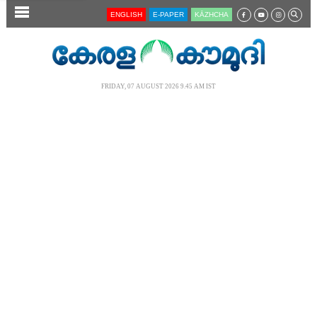
SECTIONS
ENGLISH
E-PAPER
KĀZHCHA
HOME
LATEST
FRIDAY, 07 AUGUST 2026 9.45 AM IST
AUDIO
NOTIFIED NEWS
POLL
KERALA
LOCAL
NEWS 360
CASE DIARY