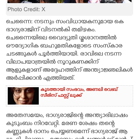
Photo Credit: X
CARTOONS
ചെന്നൈ: നടനും സംവിധായകനുമായ കെ
LITERATURE
ഭാഗ്യരാജിന് വിടനൽകി തമിഴകം.
ചെന്നൈയിലെ വൈദ്യുതി ശ്മശാനത്തിൽ
ഔദ്യോഗിക ബഹുമതികളോടെ സംസ്കാര
ZOOM
ചടങ്ങുകൾ പൂർത്തിയായി. രാവിലെ നടന്ന
വിലാപയാത്രയിൽ നൂറുകണക്കിന്
CONTACT US
ആളുകളാണ് അദ്ദേഹത്തിന് അന്ത്യാജ്ഞലികൾ
അർപ്പിക്കാൻ എത്തിയത്.
കൂടത്തായി സംഭവം, അണലി വെബ്
സീരിസ് ഫസ്റ്റ് ലുക്ക്
അതേസമയം, ഭാ​ഗ്യരാജിന്റെ അന്ത്യാഭിലാഷം
കുടുംബം നിറവേറ്റി. മരണ ശേഷം തന്റെ
കണ്ണുകൾ ദാനം ചെയ്യണമെന്ന് ഭാ​ഗ്യരാജ് ആ​