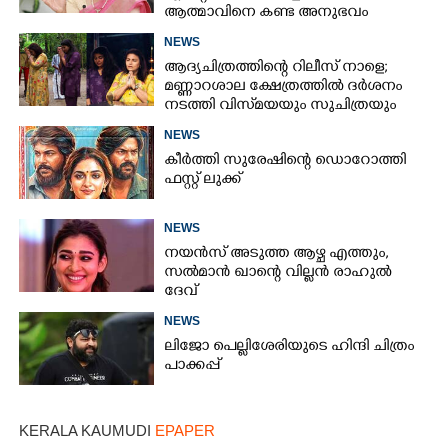
ആത്മാവിനെ കണ്ട അനുഭവം
പങ്കുവച്ച് ലെന
NEWS
ആദ്യചിത്രത്തിന്റെ റിലീസ് നാളെ;
മണ്ണാറശാല ക്ഷേത്രത്തിൽ ദർശനം
നടത്തി വിസ്‌മയയും സുചിത്രയും
NEWS
കീർത്തി സുരേഷിന്റെ ഡൊറോത്തി
ഫസ്റ്റ് ലുക്ക്
NEWS
നയൻസ് അടുത്ത ആഴ്ച എത്തും,
സൽമാൻ ഖാന്റെ വില്ലൻ രാഹുൽ
ദേവ്
NEWS
ലിജോ പെല്ലിശേരിയുടെ ഹിന്ദി ചിത്രം
പാക്കപ്പ്
KERALA KAUMUDI
EPAPER