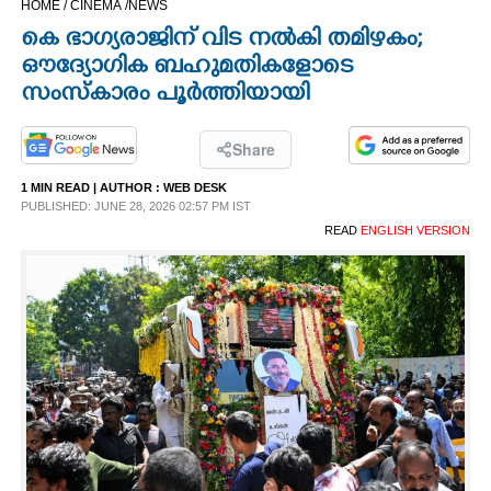
HOME /
CINEMA /
NEWS
CINEMA
കെ ഭാഗ്യരാജിന് വിട നൽകി തമിഴകം;
ഔദ്യോഗിക ബഹുമതികളോടെ
OPINION
സംസ്കാരം പൂർത്തിയായി
PHOTOS
Share
1 MIN READ
| AUTHOR :
WEB DESK
PUBLISHED: JUNE 28, 2026 02:57 PM IST
LIFESTYLE
READ
ENGLISH VERSION
SPIRITUAL
INFO+
ART
ASTRO