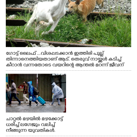
ഗോട്ട് ലൈഫ് ...വിശപ്പടക്കാൻ ഇത്തിരി പുല്ല്
തിന്നാനെത്തിയതാണ് ആട്. തെരുവ് നായ്ക്കൾ കടിച്ച്
കീറാൻ വന്നതോടെ വയറിന്റെ ആന്തൽ മറന്ന് ജീവന്
വേണ്ടിയായി ഓട്ടം. എറണാകുളം വാത്തുരുത്തിയിൽ
നിന്നുള്ള കാഴ്ച
ചാറ്റൽ മഴയിൽ മഴക്കോട്ട്
ധരിച്ച് ലഗേജും വലിച്ച്
നീങ്ങുന്ന യുവതികൾ.
എറണാകുളം മേനകയിൽ