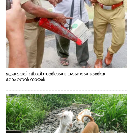
×
Share this link
മുഖ്യമന്ത്രി വി.ഡി.സതീശനെ കാണാനെത്തിയ
Copy Link
മോഹനൻ നായർ