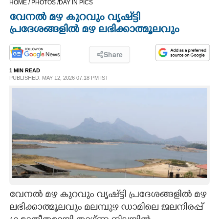
HOME /
PHOTOS /
DAY IN PICS
CINEMA
വേനൽ മഴ കുറവും വൃഷ്‌ട്ടി
പ്രദേശങ്ങളിൽ മഴ ലഭിക്കാത്മൂലവും
OPINION
Share
PHOTOS
1 MIN READ
PUBLISHED: MAY 12, 2026 07:18 PM IST
LIFESTYLE
SPIRITUAL
INFO+
ART
വേനൽ മഴ കുറവും വൃഷ്‌ട്ടി പ്രദേശങ്ങളിൽ മഴ
ലഭിക്കാത്മൂലവും മലമ്പുഴ ഡാമിലെ ജലനിരപ്പ്
ASTRO