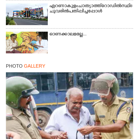
എറണാകുളം ചാത്യാത്ത് റോഡിൽ സ്ഥിതി ചെയ്
ചുവരിൽ പതിപ്പിച്ചപ്പോൾ
ഓണക്കാലമല്ലേ...
PHOTO
GALLERY