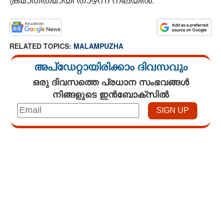
ക്രമാതീതമായി താഴ്ന്ന നിലയിൽ.
CARTOONS
RELATED TOPICS:
MALAMPUZHA
LITERATURE
അപ്ഡേറ്റായിരിക്കാം ദിവസവും
ZOOM
ഒരു ദിവസത്തെ പ്രധാന സംഭവങ്ങൾ
നിങ്ങളുടെ ഇൻബോക്സിൽ
CONTACT US