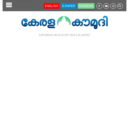
SECTIONS
ENGLISH
E-PAPER
KĀZHCHA
HOME
LATEST
SATURDAY, 08 AUGUST 2026 3.56 AM IST
AUDIO
NOTIFIED NEWS
POLL
KERALA
LOCAL
NEWS 360
CASE DIARY