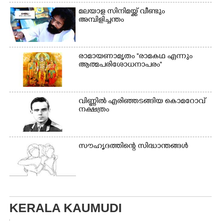
മലയാള സിനിമയ്ക്ക് വീണ്ടും
അമ്പിളിച്ചന്തം
രാമായണാമൃതം ''രാമകഥ എന്നും
ആത്മപരിശോധനാപരം''
വി​ണ്ണി​ൽ​ ​എ​രി​ഞ്ഞ​ട​ങ്ങിയ കൊ​മ​റോ​വ് ​
ന​ക്ഷ​ത്രം
സൗഹൃദത്തിന്റെ സിദ്ധാന്തങ്ങൾ
KERALA KAUMUDI