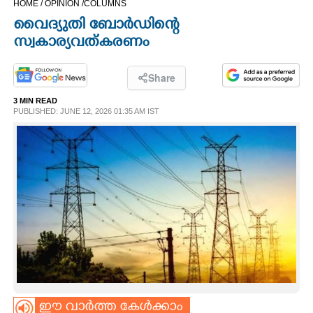
HOME /
OPINION /
COLUMNS
CINEMA
വൈദ്യുതി ബോർഡിന്റെ
സ്വകാര്യവത്കരണം
OPINION
Share
PHOTOS
3 MIN READ
PUBLISHED: JUNE 12, 2026 01:35 AM IST
LIFESTYLE
SPIRITUAL
INFO+
ART
ASTRO
ഈ വാർത്ത കേൾക്കാം