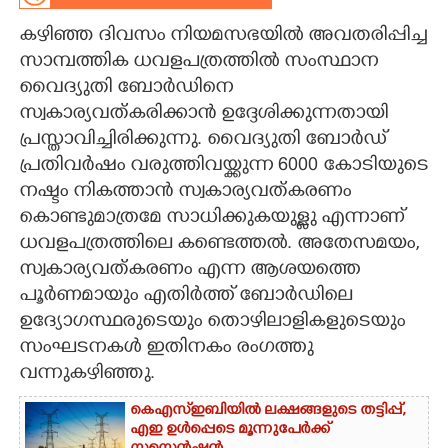
കഴിഞ്ഞ ദിവസം നിയമസഭയിൽ അവതരിപ്പിച്ച
CARTOONS
സാമ്പത്തിക ധവളപത്രത്തിൽ സംസ്ഥാന
വൈദ്യുതി ബോർഡിനെ
LITERATURE
സ്വകാര്യവത്കരിക്കാൻ ഉദ്ദേശിക്കുന്നതായി
പ്രസ്താവിച്ചിരിക്കുന്നു. വൈദ്യുതി ബോർഡ്
ZOOM
പ്രതിവർഷം വരുത്തിവയ്ക്കുന്ന 6000 കോടിയുടെ
നഷ്ടം നികത്താൻ സ്വകാര്യവത്കരണം
CONTACT US
കൊണ്ടുമാത്രമേ സാധിക്കുകയുള്ളു എന്നാണ്
ധവളപത്രത്തിലെ കണ്ടെത്തൽ. അതേസമയം,
സ്വകാര്യവത്കരണം എന്ന ആശയത്തെ
പൂർണമായും എതിർത്ത് ബോർഡിലെ
ഉദ്യോഗസ്ഥരുടെയും തൊഴിലാളികളുടെയും
സംഘടനകൾ ഇതിനകം രംഗത്തു
വന്നുകഴിഞ്ഞു.
കെഎസ്ഇബിയിൽ ലക്ഷങ്ങളുടെ തട്ടിപ്പ്,​
എഇ ഉൾപ്പെടെ മൂന്നുപേർക്ക്