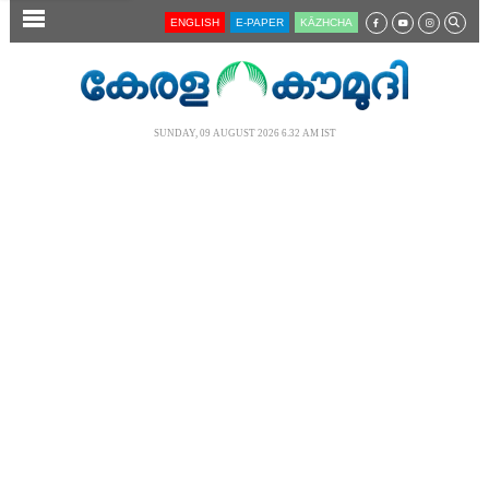
SECTIONS
ENGLISH
E-PAPER
KĀZHCHA
HOME
LATEST
SUNDAY, 09 AUGUST 2026 6.32 AM IST
AUDIO
NOTIFIED NEWS
POLL
KERALA
LOCAL
NEWS 360
CASE DIARY