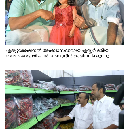
എജ്യുക്കേഷനൽ അംബാസഡറായ എസ്തർ മരിയ
ടോമിയെ മന്ത്രി എൻ.ഷംസുദ്ദീൻ അഭിനന്ദിക്കുന്നു.