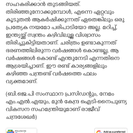
സഹകരിക്കാൻ തുടങ്ങിയത്.
തിരിഞ്ഞുനോക്കുമ്പോൾ, എന്നെ ഏറ്റവും
കൂടുതൽ ആകർഷിക്കുന്നത് ഏതെങ്കിലും ഒരു
പ്രത്യേക നയമോ പരിപാടിയോ അല്ല. മറിച്ച്,
ഇന്ത്യയ്ക്ക് സ്വന്തം കഴിവിലുള്ള വിശ്വാസം
തിരിച്ചുകിട്ടിയതാണ്. ചരിത്രം ഉണ്ടാകുന്നത്
ഭരണത്തിലിരുന്ന വർഷങ്ങൾ കൊണ്ടല്ല, ആ
വർഷങ്ങൾ കൊണ്ട് എന്തുനേടി എന്നതിനെ
ആശ്രയിച്ചാണ്. ഈ രണ്ട് കാര്യങ്ങളിലും
കഴിഞ്ഞ പന്ത്രണ്ട് വർഷത്തെ ഫലം
വ്യക്തമാണ്.
(ബി.ജെ.പി സംസ്ഥാന പ്രസിഡന്റും, നേമം
എം.എൽ.എയും, മുൻ കേന്ദ്ര ഐടി-നൈപുണ്യ
വികസന സഹമന്ത്രിയുമാണ് ​രാജീവ്
ചന്ദ്രശേഖർ)