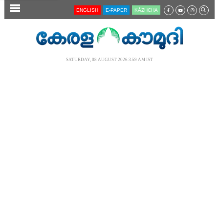
SECTIONS
ENGLISH
E-PAPER
KĀZHCHA
HOME
LATEST
SATURDAY, 08 AUGUST 2026 3.59 AM IST
AUDIO
NOTIFIED NEWS
POLL
KERALA
LOCAL
NEWS 360
CASE DIARY