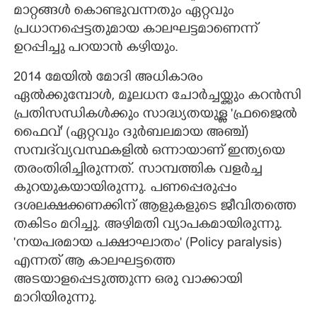
മാറ്റങ്ങൾ കൊണ്ടുവന്നതും ഏറ്റവും
പ്രധാനപ്പെട്ടതുമായ കാലഘട്ടമാണെന്ന്
ഉറപ്പിച്ചു പറയാൻ കഴിയും.
2014 മേയിൽ മോദി അധികാരം
ഏൽക്കുമ്പോൾ, മൂലധന ചോർച്ചയ്ക്കും കറൻസി
പ്രതിസന്ധികൾക്കും സാദ്ധ്യതയുള്ള 'ഫ്രജൈൽ
ഫൈവ്' (ഏറ്റവും ദുർബലമായ അഞ്ച്)
സമ്പദ്‌വ്യവസ്ഥകളിൽ ഒന്നായാണ് ഇന്ത്യയെ
തരംതിരിച്ചിരുന്നത്. സാമ്പത്തിക വളർച്ച
കുറയുകയായിരുന്നു. പണപ്പെരുപ്പം
ദശലക്ഷക്കണക്കിന് ആളുകളുടെ ജീവിതത്തെ
തകിടം മറിച്ചു. അഴിമതി വ്യാപകമായിരുന്നു.
'നയപരമായ പക്ഷാഘാതം' (Policy paralysis)
എന്നത് ആ കാലഘട്ടത്തെ
അടയാളപ്പെടുത്തുന്ന ഒരു വാക്കായി
മാറിയിരുന്നു.