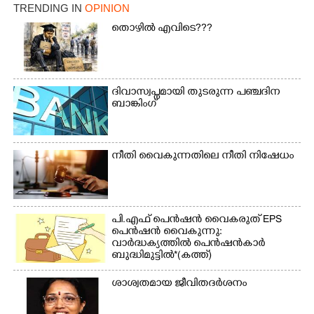
TRENDING IN
OPINION
തൊഴിൽ എവിടെ???
ദിവാസ്വപ്നമായി തുടരുന്ന പഞ്ചദിന
ബാങ്കിംഗ്
നീതി വൈകുന്നതിലെ നീതി നിഷേധം
പി.എഫ് പെൻഷൻ വൈകരുത് EPS
പെൻഷൻ വൈകുന്നു:
വാർദ്ധക്യത്തിൽ പെൻഷൻകാർ
ബുദ്ധിമുട്ടിൽ*(കത്ത്)
ശാശ്വതമായ ജീവിതദർശനം