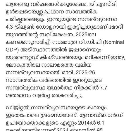
പന്ത്രണ്ടു വർഷങ്ങൾക്കുശേഷം, ജി.എസ്.ടി
ഉൾപ്പെടെയുള്ള പ്രധാന സാമ്പത്തിക
പരിഷ്കാരങ്ങളും ഇന്ത്യയുടെ സമ്പദ്‌വ്യവസ്ഥ
4.3 ട്രില്യൺ ഡോളറായി ഇരട്ടിച്ചതുമാണ് മോദി
യുഗത്തിന്റെ സവിശേഷത. 2025ലെ
കണക്കനുസരിച്ച്, നാമമാത്ര ജി.ഡി.പി (Nominal
GDP) അടിസ്ഥാനത്തിൽ ജപ്പാനെയും
യുണൈറ്റഡ് കിംഗ്ഡത്തെയും മറികടന്ന് ഇന്ത്യ
ലോകത്തിലെ നാലാമത്തെ വലിയ
സമ്പദ്‌വ്യവസ്ഥയായി മാറി. 2025-26
സാമ്പത്തിക വർഷത്തിൽ ഇന്ത്യയുടെ
സമ്പദ്‌വ്യവസ്ഥ യഥാർത്ഥ നിരക്കിൽ 7.7
ശതമാനം വളർച്ച കൈവരിച്ചു.
ഡിജിറ്റൽ സമ്പദ്‌വ്യവസ്ഥയുടെ കഥയും
ഇതേപോലെ ശ്രദ്ധേയമാണ്. ബ്രോഡ്‌ബാൻഡ്
ഉപയോക്താക്കളുടെ എണ്ണം 2014ൽ 6.1