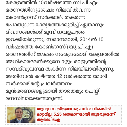
കേരളത്തിൽ 10വർഷത്തെ സി.പി.എം
ഭരണത്തിനുശേഷം നിലവിൽവന്ന
CARTOONS
കോൺഗ്രസ് സർക്കാർ, തകർന്ന
പൊതുധനകാര്യത്തെക്കുറിച്ച് ഏതാനും
LITERATURE
ദിവസങ്ങൾക്ക് മുമ്പ് ധവളപത്രം
ഇറക്കിയിരുന്നു. സമാനമായി, 2014ൽ 10
ZOOM
വർഷത്തെ കോൺഗ്രസ് (യു.പി.എ)
ഭരണത്തിന് ശേഷം നരേന്ദ്രമോദി കേന്ദ്രത്തിൽ
CONTACT US
അധികാരമേൽക്കുമ്പോഴും രാജ്യത്തിന്റെ
സമ്പദ്‌വ്യവസ്ഥ തകർന്ന നിലയിലായിരുന്നു.
അതിനാൽ കഴിഞ്ഞ 12 വർഷത്തെ മോദി
സർക്കാരിന്റെ പ്രവർത്തനം
മുൻഭരണങ്ങളുമായി താരതമ്യം ചെയ്ത്
മനസിലാക്കേണ്ടതുണ്ട്.
ആശ്വാസ തീരുമാനം; പലിശ നിരക്കിൽ
മാറ്റമില്ല, 5.25 ശതമാനമായി തുടരുമെന്ന്
ആർബിഐ