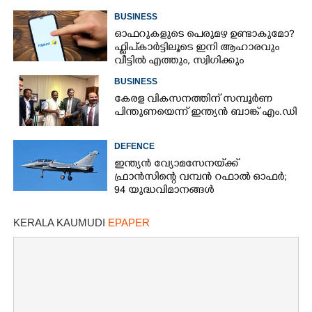
BUSINESS
ഓഫറുകളുടെ പെരുമഴ ഉണ്ടാകുമോ?​
ഫ്ലിപ്കാർട്ടിലൂടെ ഇനി ആഹാരവും
വീട്ടിൽ എത്തും,​ സ്വിഗിക്കും
സൊമാറ്റോയ്ക്കും പുതിയ എതിരാളി
BUSINESS
കേരള വികസനത്തിന് സമ്പൂർണ
പിന്തുണയെന്ന് ഇന്ത്യൻ ബാങ്ക് എം.ഡി
DEFENCE
ഇന്ത്യൻ വ്യോമസേനയ്‌ക്ക്
ഫ്രാൻസിന്റെ വമ്പൻ റഫാൽ ഓഫർ;
94 യുദ്ധവിമാനങ്ങൾ
ഇന്ത്യയിൽതന്നെ നിർ‌മ്മിക്കും
KERALA KAUMUDI
EPAPER