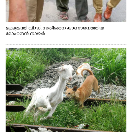
മുഖ്യമന്ത്രി വി.ഡി.സതീശനെ കാണാനെത്തിയ
മോഹനൻ നായർ