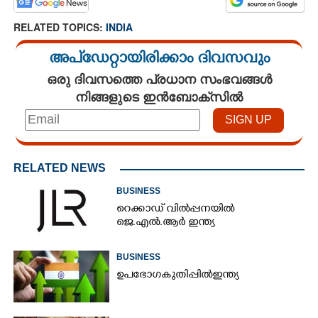
RELATED TOPICS:
INDIA
×
Share this link
അപ്ഡേറ്റായിരിക്കാം ദിവസവും
ഒരു ദിവസത്തെ പ്രധാന സംഭവങ്ങൾ
നിങ്ങളുടെ ഇൻബോക്സിൽ
Copy Link
RELATED NEWS
BUSINESS
റെക്കാഡ് വിൽപ്പനയിൽ
ജെ.എൽ.ആർ ഇന്ത്യ
BUSINESS
ഉ​പ​ഭോ​ഗ​ ​കു​തി​പ്പി​ൽ​ ​ഇ​ന്ത്യ​