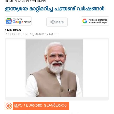
HOME /
OPINION /
COLUMNS
CINEMA
ഇന്ത്യയെ മാറ്റിമറിച്ച പന്ത്രണ്ട് വർഷങ്ങൾ
OPINION
Share
3 MIN READ
PHOTOS
PUBLISHED: JUNE 10, 2026 01:12 AM IST
LIFESTYLE
SPIRITUAL
INFO+
ART
ഈ വാർത്ത കേൾക്കാം
ASTRO