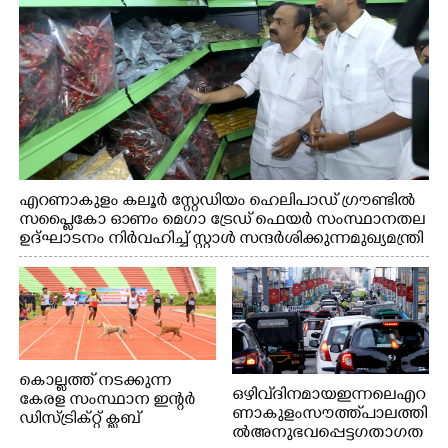
എറണാകുളം കലൂർ സ്റ്റേഡിയം ഹെലിപാഡ് ഗ്രൗണ്ടിൽ
സപ്ളൈകോ ഓണം മെഗാ ട്രേഡ് ഫെയർ സംസ്ഥാനതല
ഉദ്ഘാടനം നിർവഹിച്ച് സ്റ്റാൾ സന്ദർശിക്കുന്ന മുഖ്യമന്ത്രി
വി.ഡി. സതീശൻ. മന്ത്രി അനൂപ് ജേക്കബ് സമീപം
കൊല്ലത്ത് നടക്കുന്ന
ഒഴിവ് ദിനമായ ഇന്നലെ എറ
കേരള സംസ്ഥാന ഇന്റർ
ണാകുളം സൗത്ത് പാലത്തി
ഡിസ്ട്രിക്റ്റ് ക്ലബ്
ൽ അനുഭവപ്പെട്ട ഗതാഗത
അത്‌ലറ്റിക്