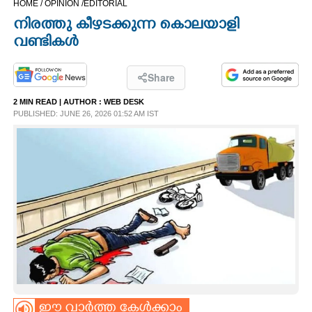
HOME /
OPINION /
EDITORIAL
CINEMA
നിരത്തു കീഴടക്കുന്ന കൊലയാളി
വണ്ടികൾ
OPINION
Share
PHOTOS
2 MIN READ
| AUTHOR :
WEB DESK
PUBLISHED: JUNE 26, 2026 01:52 AM IST
LIFESTYLE
SPIRITUAL
INFO+
ART
ASTRO
ഈ വാർത്ത കേൾക്കാം