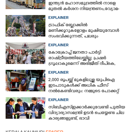
ഇന്ത്യൻ മഹാസമുദ്രത്തിൽ നാളെ
മുതൽ കർശന നിയന്ത്രണം,വ്യോമ-
സമുദ്ര പാതകൾ അടയ്ക്കും
EXPLAINER
ട്രാഫിക് ബ്ലോക്കിൽ
മണിക്കൂറുകളോളം മുഷിയുമ്പോൾ
സംഭവിക്കുന്നത്, പലരും
തളർന്നുപോകുന്നതിന്റെ കാരണം
EXPLAINER
ഇതാണ്
കോക്രോച്ച് ജനതാ പാർട്ടി
രാഷ്ട്രീയത്തിലേയ്ക്കില്ല; പ്രഷർ
ഗ്രൂപ്പാകുമെന്ന് അഭിജീത് ദീപ്‌കെ,
എന്താണിതിനർത്ഥം?
EXPLAINER
2,000 രൂപയ്ക്ക് മുകളിലുള്ള യുപിഐ
ഇടപാടുകൾക്ക് അധിക ഫീസ്
നൽകേണ്ടിവരും: നമ്മുടെ പോക്കറ്റ്
കീറുമോ?
EXPLAINER
×
Share this link
സിബിഎസ്ഇക്കാർക്കുവേണ്ടി പുതിയ
വിദ്യാഭ്യാസമന്ത്രി ഉടൻ ചെയ്യേണ്ട ചില
കാര്യങ്ങളുണ്ട്, ഭാവി
കുട്ടിച്ചോറാക്കരുതെന്ന്
വിദ്യാർത്ഥികൾ