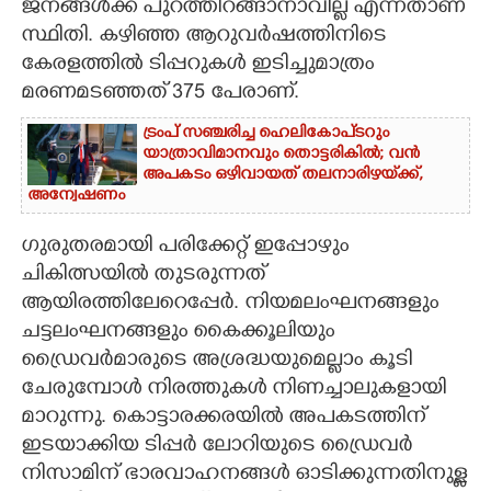
ജനങ്ങൾക്ക് പുറത്തിറങ്ങാനാവില്ല എന്നതാണ്
സ്ഥിതി. കഴിഞ്ഞ ആറുവർഷത്തിനിടെ
കേരളത്തിൽ ടിപ്പറുകൾ ഇടിച്ചുമാത്രം
മരണമടഞ്ഞത് 375 പേരാണ്.
ട്രംപ് സഞ്ചരിച്ച ഹെലികോപ്‌ടറും
യാത്രാവിമാനവും തൊട്ടരികിൽ; വൻ
അപകടം ഒഴിവായത് തലനാരിഴയ്‌ക്ക്,
അന്വേഷണം
ഗുരുതരമായി പരിക്കേറ്റ് ഇപ്പോഴും
ചികിത്സയിൽ തുടരുന്നത്
ആയിരത്തിലേറെപ്പേർ. നിയമലംഘനങ്ങളും
ചട്ടലംഘനങ്ങളും കൈക്കൂലിയും
ഡ്രൈവർമാരുടെ അശ്രദ്ധയുമെല്ലാം കൂടി
ചേരുമ്പോൾ നിരത്തുകൾ നിണച്ചാലുകളായി
മാറുന്നു. കൊട്ടാരക്കരയിൽ അപകടത്തിന്
ഇടയാക്കിയ ടിപ്പർ ലോറിയുടെ ഡ്രൈവർ
നിസാമിന് ഭാരവാഹനങ്ങൾ ഓടിക്കുന്നതിനുള്ള