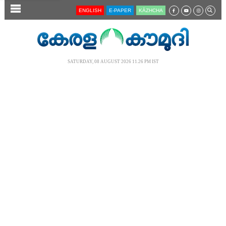
SECTIONS
ENGLISH
E-PAPER
KĀZHCHA
HOME
LATEST
SATURDAY, 08 AUGUST 2026 11.26 PM IST
AUDIO
NOTIFIED NEWS
POLL
KERALA
LOCAL
NEWS 360
CASE DIARY