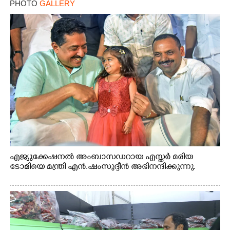
PHOTO
GALLERY
എജ്യുക്കേഷനൽ അംബാസഡറായ എസ്തർ മരിയ
ടോമിയെ മന്ത്രി എൻ.ഷംസുദ്ദീൻ അഭിനന്ദിക്കുന്നു.