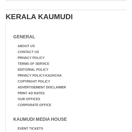
ക്കുരുക്ക്
ചാമ്പ്യൻഷിപ്പിൽ അണ്ടർ
20 ആൺകുട്ടികളുടെ 200
മീറ്റർ ഓട്ടം ഫൈനൽ
KERALA KAUMUDI
മത്സരത്തിനിടെ സിന്തറ്റിക്
ട്രാക്കിന് കുറുകെ ഓടുന്ന
നായകൾ.
GENERAL
ABOUT US
CONTACT US
PRIVACY POLICY
TERMS OF SERVICE
EDITORIAL POLICY
PRIVACY POLICY-KAZHCHA
COPYRIGHT POLICY
ADVERTISEMENT DISCLAIMER
PRINT AD RATES
OUR OFFICES
CORPORATE OFFICE
KAUMUDI MEDIA HOUSE
EVENT TICKETS