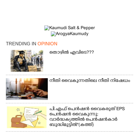
TRENDING IN
OPINION
തൊഴിൽ എവിടെ???
നീതി വൈകുന്നതിലെ നീതി നിഷേധം
പി.എഫ് പെൻഷൻ വൈകരുത് EPS
പെൻഷൻ വൈകുന്നു:
വാർദ്ധക്യത്തിൽ പെൻഷൻകാർ
ബുദ്ധിമുട്ടിൽ*(കത്ത്)