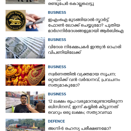
രണ്ടുപേർ കൊല്ലപ്പെട്ടു
BUSINESS
ഇഎംഐ മുടങ്ങിയാൽ സ്മാർട്ട്
ഫോൺ ലോക്ക് ചെയ്യുമോ? പുതിയ
മാർഗനിർദേശങ്ങളുമായി ആർബിഐ
BUSINESS
വിദേശ നിക്ഷേപകർ ഇന്ത്യൻ ഓഹരി
വിപണിയിലേക്ക്
BUSINESS
സ്വര്‍ണത്തില്‍ വ്യക്തമായ സൂചന;
ഒറ്റയടിക്ക് വന്‍ വര്‍ദ്ധനവ്, പ്രവചനം
സത്യമാകുമോ?
BUSINESS
12 ലക്ഷം രൂപ വരുമാനമുണ്ടായിരുന്ന
ബിസിനസ്, ഇന്ന് കയ്യിൽ കിട്ടുന്നത്
വെറും ഒരു ലക്ഷം; സത്യാവസ്ഥ
വിവരിച്ച് ഉടമ
DEFENCE
അഗ്നി-6 രഹസ്യ പരീക്ഷണമോ?