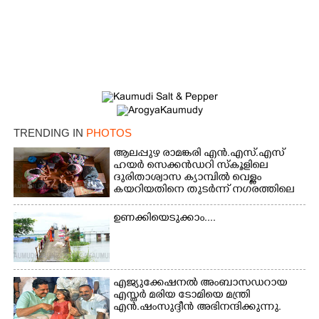
TRENDING IN
PHOTOS
ആലപ്പുഴ രാമങ്കരി എൻ.എസ്.എസ്
ഹയർ സെക്കൻഡറി സ്കൂളിലെ
ദുരിതാശ്വാസ ക്യാമ്പിൽ വെള്ളം
കയറിയതിനെ തുടർന്ന് നഗരത്തിലെ
തിരുവമ്പാടി ഹയർ സെക്കൻഡറി
സ്കൂളിലെ ക്യാമ്പിലെത്തിയ കുട്ടികൾ
ഉണക്കിയെടുക്കാം....
കളികളിലേർപ്പെട്ടപ്പോൾ
എജ്യുക്കേഷനൽ അംബാസഡറായ
എസ്തർ മരിയ ടോമിയെ മന്ത്രി
എൻ.ഷംസുദ്ദീൻ അഭിനന്ദിക്കുന്നു.