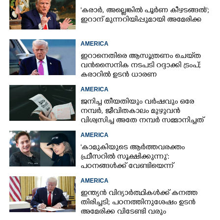
'കരാർ, അല്ലെങ്കിൽ പൂർണ കീഴടങ്ങൽ';
ഇറാന് മുന്നറിയിപ്പുമായി അമേരിക്ക
AMERICA
ഇറാനെതിരെ ആസൂത്രണം ചെയ്‌ത
വൻസൈനിക നടപടി റദ്ദാക്കി ട്രംപ്;
കരാറിൽ ഉടൻ ധാരണ
AMERICA
ജനിച്ച തീയതിയും വർഷവും ഒരേ
നമ്പർ, ജീവിതകാലം മുഴുവൻ
വിശ്വസിച്ച അതേ നമ്പർ സമ്മാനിച്ചത്
കോടികളുടെ ഭാഗ്യം
AMERICA
'കാമുകിയുടെ ആർത്തവരക്തം
ഫ്രീസറിൽ സൂക്ഷിക്കുന്നു':
പഠനങ്ങൾക്ക് വേണ്ടിയെന്ന്
വിശദീകരണം,​ ചർച്ചയായി ബ്രയാൻ
AMERICA
ജോൺസന്റെ പോസ്റ്റ്
ഇന്ത്യൻ വിദ്യാർത്ഥികൾക്ക് കനത്ത
തിരിച്ചടി; പഠനത്തിനുശേഷം ഉടൻ
അമേരിക്ക വിടേണ്ടി വരും