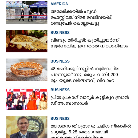
AMERICA
അമേരിക്കയിൽ ഫുഡ്
ഫെസ്റ്റിവലിനിടെ വെടിവയ്‌പ്പ്;
രണ്ടുപേർ കൊല്ലപ്പെട്ടു
BUSINESS
വീണ്ടും തിരിച്ചടി; കുതിച്ചുയർന്ന്
സ്വർണവില, ഇന്നത്തെ നിരക്കറിയാം
BUSINESS
48 മണിക്കൂറിനുള്ളിൽ സ്വർണവില
പറന്നുയർന്നു; ഒരു പവന് 4,200
രൂപയുടെ വർദ്ധനവ്, വിവാഹ
സീസണിൽ കനത്ത തിരിച്ചടി
BUSINESS
പ്രി​യ​ ​പ്ര​കാ​ശ് ​വാ​ര്യർ കു​ട്ടി​കൂ​റ​ ​ ബ്രാ​ൻ​
ഡ് ​അം​ബാ​സ​ഡ​ർ
BUSINESS
ആശ്വാസ തീരുമാനം; പലിശ നിരക്കിൽ
മാറ്റമില്ല, 5.25 ശതമാനമായി