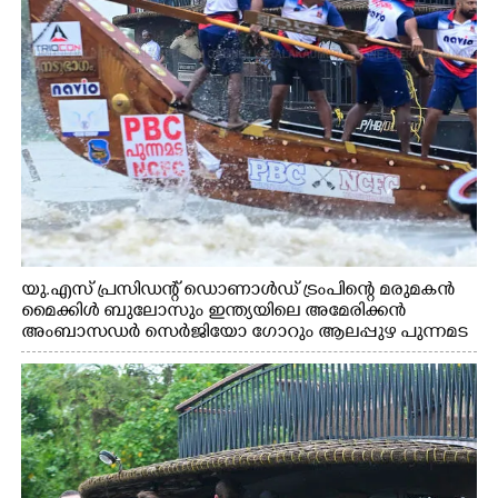
യു.എസ് പ്രസിഡന്റ് ഡൊണാൾഡ് ട്രംപിന്റെ മരുമകൻ
മൈക്കിൾ ബുലോസും ഇന്ത്യയിലെ അമേരിക്കൻ
അംബാസഡർ സെർജിയോ ഗോറും ആലപ്പുഴ പുന്നമട
കായലിൽ ഹൗസ്ബോട്ട് യാത്രയ്ക്കിടെ നെഹ്രുട്രോഫി
വള്ളംകളിയുടെ ഭാഗമായി നടുഭാഗം ചുണ്ടന്റെ
പരിശീലനത്തുഴച്ചിൽ വീക്ഷിക്കുന്നു