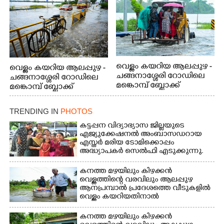
വന്നപ്പോൾ
വെള്ളം കയറിയ ആലപ്പുഴ -
വെള്ളം കയറിയ ആലപ്പുഴ -
ചങ്ങനാശ്ശേരി റോഡിലെ
ചങ്ങനാശ്ശേരി റോഡിലെ
മങ്കൊമ്പ് ബ്ലോക്ക്
മങ്കൊമ്പ് ബ്ലോക്ക്
ജംഗ്ഷനിലെ
ജംഗ്ഷനിലെ
വെള്ളക്കെട്ടിലൂടെ ട്രാക്ടറിൽ
വെള്ളക്കെട്ടിൽപ്പെട്ട്
TRENDING IN
PHOTOS
യാത്ര ചെയ്യുന്നവർ
സൈക്കിൾ
നഷ്ടപ്പെടാതിരിക്കാൻ
കട്ടപ്പന വിദ്യാഭ്യാസ ജില്ലയുടെ
നടപ്പാതയുടെ
എജ്യുക്കേഷനൽ അംബാസഡറായ
എസ്തർ മരിയ ടോമിക്കൊപ്പം
കൈവരിയിൽ
അദ്ധ്യാപകർ സെൽഫി എടുക്കുന്നു.
കെട്ടിവച്ചിരിക്കുന്ന കാഴ്ച
കനത്ത മഴയിലും കിഴക്കൻ
വെള്ളത്തിന്റെ വരവിലും ആലപ്പുഴ
ആനപ്രമ്പാൽ പ്രദേശത്തെ വീടുകളിൽ
വെള്ളം കയറിയതിനാൽ
ആവശ്യസാധനങ്ങളുമായി
ദുരിതാശ്വാസ ക്യാമ്പിലേക്ക് മാറുന്ന
കനത്ത മഴയിലും കിഴക്കൻ
വയോധികൻ