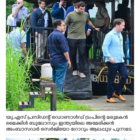
യു.എസ് പ്രസിഡന്റ് ഡൊണാൾഡ് ട്രംപിന്റെ മരുമകൻ
മൈക്കിൾ ബുലോസും ഇന്ത്യയിലെ അമേരിക്കൻ
അംബാസഡർ സെർജിയോ ഗോറും ആലപ്പുഴ പുന്നമട
കായലിൽ ഹൗസ്ബോട്ട് യാത്രയ്ക്ക് ശേഷം പുറത്തേയ്ക്ക്