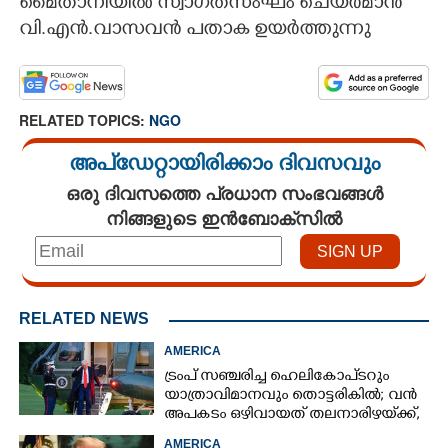
മൈതാനിയിൽ സ്വാഗതസംഘം ചെയർമാൻ
വി.എൻ.വാസവൻ പതാക ഉയർത്തുന്നു
CARTOONS
LITERATURE
RELATED TOPICS:
NGO
ZOOM
അപ്ഡേറ്റായിരിക്കാം ദിവസവും
ഒരു ദിവസത്തെ പ്രധാന സംഭവങ്ങൾ
CONTACT US
നിങ്ങളുടെ ഇൻബോക്സിൽ
RELATED NEWS
AMERICA
ട്രംപ് സഞ്ചരിച്ച ഹെലികോപ്‌ടറും
യാത്രാവിമാനവും തൊട്ടരികിൽ; വൻ
അപകടം ഒഴിവായത് തലനാരിഴയ്‌ക്ക്,
അന്വേഷണം
AMERICA