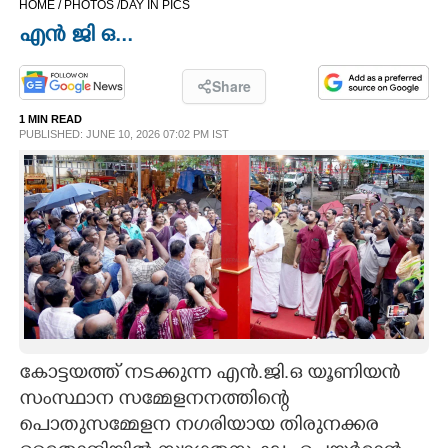
HOME /
PHOTOS /
DAY IN PICS
CINEMA
എൻ ജി ഒ...
OPINION
Share
1 MIN READ
PHOTOS
PUBLISHED: JUNE 10, 2026 07:02 PM IST
LIFESTYLE
SPIRITUAL
INFO+
ART
കോട്ടയത്ത് നടക്കുന്ന എൻ.ജി.ഒ യൂണിയൻ
സംസ്ഥാന സമ്മേളനനത്തിന്റെ
പൊതുസമ്മേളന നഗരിയായ തിരുനക്കര
ASTRO