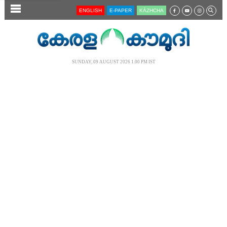
SECTIONS
ENGLISH
E-PAPER
KĀZHCHA
HOME
LATEST
SUNDAY, 09 AUGUST 2026 1.00 PM IST
AUDIO
NOTIFIED NEWS
POLL
KERALA
LOCAL
NEWS 360
CASE DIARY