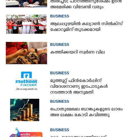
തിരിച്ചടി; പഠനത്തിനുശേഷം ഉടൻ
അമേരിക്ക വിടേണ്ടി വരും
BUSINESS
ആലപ്പുഴയിൽ കല്യാൺ സിൽക്‌സ്
ഷോറൂമിന് തുടക്കമായി
BUSINESS
കത്തിക്കയറി സ്വർണ വില
BUSINESS
മുത്തൂറ്റ് ഫിൻകോർപ്പിന്
വിദേശനാണ്യ ഇടപാടുകൾ
നടത്താൻ അനുമതി
BUSINESS
പൊതുമേഖല ബാങ്കുകളുടെ ലാഭം
അര ലക്ഷം കോടി കവിഞ്ഞു
BUSINESS