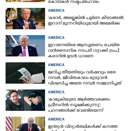
കോടികൾ നഷ്ടപരിഹാരം
ആവശ്യപ്പെട്ട് ദമ്പതികൾ
AMERICA
'കരാർ, അല്ലെങ്കിൽ പൂർണ കീഴടങ്ങൽ';
ഇറാന് മുന്നറിയിപ്പുമായി അമേരിക്ക
AMERICA
ഇറാനെതിരെ ആസൂത്രണം ചെയ്‌ത
വൻസൈനിക നടപടി റദ്ദാക്കി ട്രംപ്;
കരാറിൽ ഉടൻ ധാരണ
AMERICA
ജനിച്ച തീയതിയും വർഷവും ഒരേ
നമ്പർ, ജീവിതകാലം മുഴുവൻ
വിശ്വസിച്ച അതേ നമ്പർ സമ്മാനിച്ചത്
കോടികളുടെ ഭാഗ്യം
AMERICA
'കാമുകിയുടെ ആർത്തവരക്തം
ഫ്രീസറിൽ സൂക്ഷിക്കുന്നു':
പഠനങ്ങൾക്ക് വേണ്ടിയെന്ന്
വിശദീകരണം,​ ചർച്ചയായി ബ്രയാൻ
AMERICA
ജോൺസന്റെ പോസ്റ്റ്
ഇന്ത്യൻ വിദ്യാർത്ഥികൾക്ക് കനത്ത