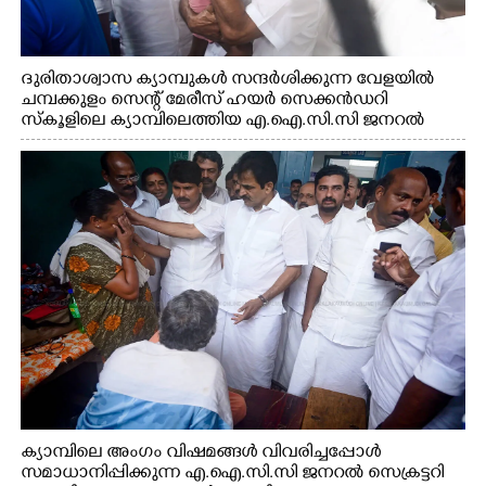
ദുരിതാശ്വാസ ക്യാമ്പുകൾ സന്ദർശിക്കുന്ന വേളയിൽ
ചമ്പക്കുളം സെന്റ് മേരീസ് ഹയർ സെക്കൻഡറി
സ്കൂളിലെ ക്യാമ്പിലെത്തിയ എ.ഐ.സി.സി ജനറൽ
സെക്രട്ടറി കെ.സി വേണുഗോപാൽ എം.പി കുരുന്നിനെ
എടുത്ത് ലാളിച്ചപ്പോൾ. സഹകരണ-എക്സൈസ്
വകുപ്പ് മന്ത്രി എം. ലിജു, കൃഷിവകുപ്പ് മന്ത്രി ടി. സിദ്ദിഖ്,
റെജി ചെറിയാൻ എം. എൽ. എ എന്നിവർ സമീപം
ക്യാമ്പിലെ അംഗം വിഷമങ്ങൾ വിവരിച്ചപ്പോൾ
സമാധാനിപ്പിക്കുന്ന എ.ഐ.സി.സി ജനറൽ സെക്രട്ടറി