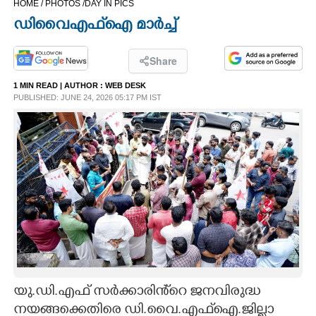
HOME /
PHOTOS /
DAY IN PICS
CINEMA
ഡിവൈഎഫ്ഐ മാർച്ച്
OPINION
Share
1 MIN READ
| AUTHOR :
WEB DESK
PHOTOS
PUBLISHED: JUNE 24, 2026 05:17 PM IST
LIFESTYLE
SPIRITUAL
INFO+
ART
യു.ഡി.എഫ് സർക്കാരിൻ്റെ ജനവിരുദ്ധ
ASTRO
നയങ്ങക്കെതിരെ ഡി.വൈ.എഫ്ഐ.ജില്ലാ