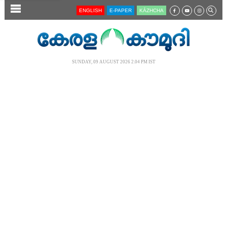
SECTIONS
ENGLISH
E-PAPER
KĀZHCHA
HOME
LATEST
SUNDAY, 09 AUGUST 2026 2.04 PM IST
AUDIO
NOTIFIED NEWS
POLL
KERALA
LOCAL
NEWS 360
CASE DIARY