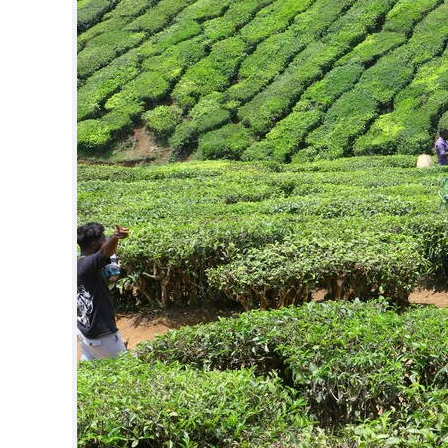
CINEMA
OPINION
PHOTOS
LIFESTYLE
SPIRITUAL
INFO+
ART
ASTRO