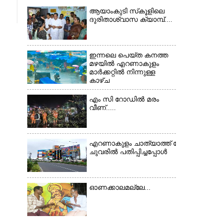
ആയാംകുടി സ്‌കൂളിലെ
ദുരിതാശ്വാസ ക്യാമ്പ്....
ഇന്നലെ പെയ്ത കനത്ത
മഴയിൽ എറണാകുളം
മാർക്കറ്റിൽ നിന്നുള്ള
കാഴ്ച
എം സി റോഡിൽ മരം
വീണ്.....
×
എറണാകുളം ചാത്യാത്ത് റോഡിൽ സ്ഥിതി ച
ചുവരിൽ പതിപ്പിച്ചപ്പോൾ
ഓണക്കാലമല്ലേ...