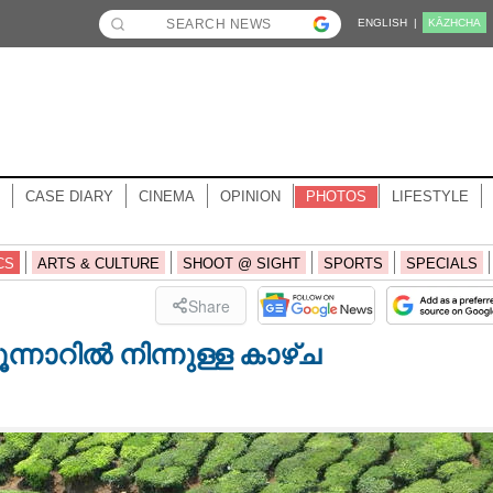
ENGLISH |
KĀZHCHA
CASE DIARY
CINEMA
OPINION
PHOTOS
LIFESTYLE
CS
ARTS & CULTURE
SHOOT @ SIGHT
SPORTS
SPECIALS
Share
്നാറിൽ നിന്നുള്ള കാഴ്ച