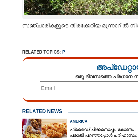
CARTOONS
സഞ്ചാരികളുടെ തിരക്കേറിയ മൂന്നാറിൽ നിന്
LITERATURE
ZOOM
RELATED TOPICS:
P
CONTACT US
അപ്ഡേറ്റാ
ഒരു ദിവസത്തെ പ്രധാന
RELATED NEWS
AMERICA
ഫ്രൈഡ് ചിക്കനൊപ്പം 'കോണ്ടം',​
പരാതി പറഞ്ഞപ്പോൾ പരിഹാസം;