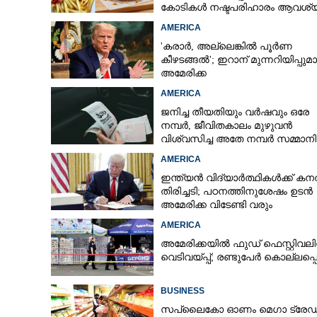
കോടികൾ നഷ്ടപരിഹാരം ആവശ്യപ്പ
ദമ്പതികൾ
AMERICA
'കരാർ, അല്ലെങ്കിൽ പൂർണ
കീഴടങ്ങൽ'; ഇറാന് മുന്നറിയിപ്പുമ
അമേരിക്ക
AMERICA
ജനിച്ച തീയതിയും വർഷവും ഒരേ
നമ്പർ, ജീവിതകാലം മുഴുവൻ
വിശ്വസിച്ച അതേ നമ്പർ സമ്മാനിച
കോടികളുടെ ഭാഗ്യം
AMERICA
ഇന്ത്യൻ വിദ്യാർത്ഥികൾക്ക് കന
തിരിച്ചടി; പഠനത്തിനുശേഷം ഉടൻ
അമേരിക്ക വിടേണ്ടി വരും
AMERICA
അമേരിക്കയിൽ ഫുഡ് ഫെസ്റ്റിവലി
വെടിവയ്‌പ്പ്; രണ്ടുപേർ കൊല്ലപ്പെട
BUSINESS
സപ്ലൈകോ ഓണം മെഗാ ട്രേഡ