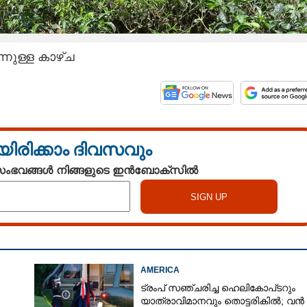
നുള്ള കാഴ്ച
യിരിക്കാം ദിവസവും
 സംഭവങ്ങൾ നിങ്ങളുടെ ഇൻബോക്സിൽ
AMERICA
ട്രംപ് സഞ്ചരിച്ച ഹെലികോപ്‌ടറും
യാത്രാവിമാനവും തൊട്ടരികിൽ; വൻ