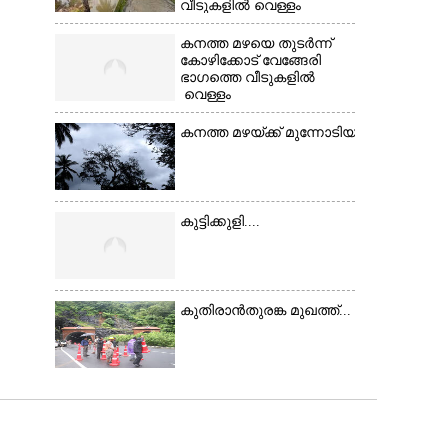
വീടുകളിൽ വെള്ളം
കയറിയപ്പോൾ
കനത്ത മഴയെ തുടർന്ന്
കോഴിക്കോട് വേങ്ങേരി
ഭാഗത്തെ വീടുകളിൽ
വെള്ളം
കയറിയപ്പോൾ ആളുകളെ സുരക്ഷിത സ്ഥാനത
കനത്ത മഴയ്ക്ക് മുന്നോടിയായി മാനം 
കുട്ടിക്കുളി....
കുതിരാൻതുരങ്ക മുഖത്ത്...