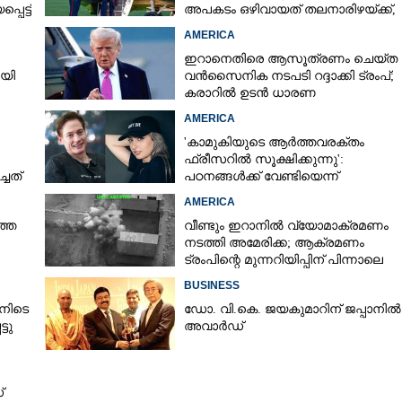
െട്ട്
അപകടം ഒഴിവായത് തലനാരിഴയ്‌ക്ക്,
അന്വേഷണം
AMERICA
ഇറാനെതിരെ ആസൂത്രണം ചെയ്‌ത
ായി
വൻസൈനിക നടപടി റദ്ദാക്കി ട്രംപ്;
കരാറിൽ ഉടൻ ധാരണ
AMERICA
'കാമുകിയുടെ ആർത്തവരക്തം
ഫ്രീസറിൽ സൂക്ഷിക്കുന്നു':
്ചത്
പഠനങ്ങൾക്ക് വേണ്ടിയെന്ന്
വിശദീകരണം,​ ചർച്ചയായി ബ്രയാൻ
AMERICA
ജോൺസന്റെ പോസ്റ്റ്
ത്ത
വീണ്ടും ഇറാനിൽ വ്യോമാക്രമണം
നടത്തി അമേരിക്ക; ആക്രമണം
ട്രംപിന്റെ മുന്നറിയിപ്പിന് പിന്നാലെ
BUSINESS
നിടെ
ഡോ. വി.കെ. ജയകുമാറിന് ജപ്പാനിൽ
്ടു
അവാർഡ്
്