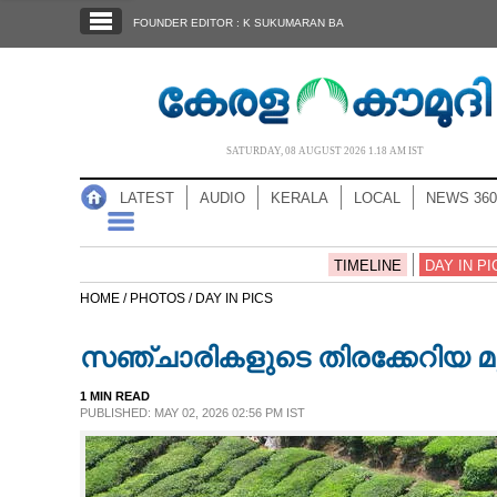
SECTIONS
FOUNDER EDITOR : K SUKUMARAN BA
HOME
LATEST
AUDIO
SATURDAY, 08 AUGUST 2026 1.18 AM IST
NOTIFIED NEWS
LATEST
AUDIO
KERALA
LOCAL
NEWS 360
POLL
KERALA
TIMELINE
DAY IN PI
HOME /
PHOTOS /
DAY IN PICS
LOCAL
സഞ്ചാരികളുടെ തിരക്കേറിയ മൂന
NEWS 360
1 MIN READ
PUBLISHED: MAY 02, 2026 02:56 PM IST
CASE DIARY