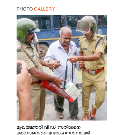
PHOTO
GALLERY
മുഖ്യമന്ത്രി വി.ഡി.സതീശനെ
കാണാനെത്തിയ മോഹനൻ നായർ