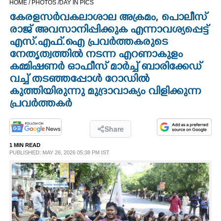
HOME /
PHOTOS /
DAY IN PICS
CINEMA
കേരളസർവകലാശാല അക്രമം, പൊലീസ്
രാജ് അവസാനിപ്പിക്കുക എന്നാവശ്യപ്പെട്ട്
OPINION
എസ്.എഫ്.ഐ പ്രവർത്തകരുടെ
നേതൃത്വത്തിൽ നടന്ന എറണാകുളം
കമ്മിഷണർ ഓഫീസ് മാർച്ച് ബാരിക്കേഡ്
PHOTOS
വച്ച് തടഞ്ഞപ്പോൾ റോഡിൽ
കുത്തിയിരുന്നു മുദ്രാവാക്യം വിളിക്കുന്ന
LIFESTYLE
പ്രവർത്തകർ
SPIRITUAL
Share
1 MIN READ
INFO+
PUBLISHED: MAY 26, 2026 05:38 PM IST
ART
ASTRO