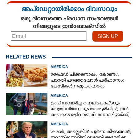
അപ്ഡേറ്റായിരിക്കാം ദിവസവും
ഒരു ദിവസത്തെ പ്രധാന സംഭവങ്ങൾ
നിങ്ങളുടെ ഇൻബോക്സിൽ
RELATED NEWS
AMERICA
ഫ്രൈഡ് ചിക്കനൊപ്പം 'കോണ്ടം',​
പരാതി പറഞ്ഞപ്പോൾ പരിഹാസം;
കോടികൾ നഷ്ടപരിഹാരം
ആവശ്യപ്പെട്ട് ദമ്പതികൾ
AMERICA
ട്രംപ് സഞ്ചരിച്ച ഹെലികോപ്‌ടറും
യാത്രാവിമാനവും തൊട്ടരികിൽ; വൻ
അപകടം ഒഴിവായത് തലനാരിഴയ്‌ക്ക്,
അന്വേഷണം
AMERICA
'കരാർ, അല്ലെങ്കിൽ പൂർണ കീഴടങ്ങൽ';