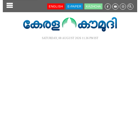
SECTIONS
ENGLISH
E-PAPER
KĀZHCHA
HOME
LATEST
SATURDAY, 08 AUGUST 2026 11.36 PM IST
AUDIO
NOTIFIED NEWS
POLL
KERALA
LOCAL
NEWS 360
CASE DIARY