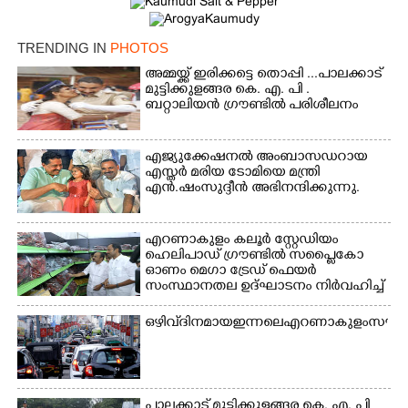
×
TRENDING IN
PHOTOS
Share this link
അമ്മയ്ക്ക് ഇരിക്കട്ടെ തൊപ്പി ...പാലക്കാട്
മുട്ടിക്കുളങ്ങര കെ. എ. പി .
ബറ്റാലിയൻ ഗ്രൗണ്ടിൽ പരിശീലനം
എജ്യുക്കേഷനൽ അംബാസഡറായ
Copy Link
എസ്തർ മരിയ ടോമിയെ മന്ത്രി
എൻ.ഷംസുദ്ദീൻ അഭിനന്ദിക്കുന്നു.
എറണാകുളം കലൂർ സ്റ്റേഡിയം
ഹെലിപാഡ് ഗ്രൗണ്ടിൽ സപ്ളൈകോ
ഓണം മെഗാ ട്രേഡ് ഫെയർ
സംസ്ഥാനതല ഉദ്ഘാടനം നിർവഹിച്ച്
സ്റ്റാൾ സന്ദർശിക്കുന്ന മുഖ്യമന്ത്രി
വി.ഡി. സതീശൻ. മന്ത്രി അനൂപ്
ഒഴിവ് ദിനമായ ഇന്നലെ എറണാകുളം സൗത്ത്
ജേക്കബ് സമീപം
പാലക്കാട് മുട്ടിക്കുളങ്ങര കെ. എ. പി