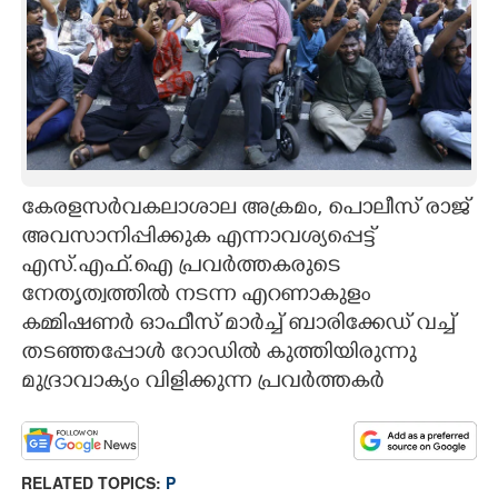
CARTOONS
LITERATURE
ZOOM
കേരളസർവകലാശാല അക്രമം, പൊലീസ് രാജ്
CONTACT US
അവസാനിപ്പിക്കുക എന്നാവശ്യപ്പെട്ട്
എസ്.എഫ്.ഐ പ്രവർത്തകരുടെ
നേതൃത്വത്തിൽ നടന്ന എറണാകുളം
കമ്മിഷണർ ഓഫീസ് മാർച്ച് ബാരിക്കേഡ് വച്ച്
തടഞ്ഞപ്പോൾ റോഡിൽ കുത്തിയിരുന്നു
മുദ്രാവാക്യം വിളിക്കുന്ന പ്രവർത്തകർ
RELATED TOPICS:
P