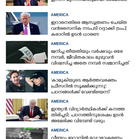
ഇറാന് മുന്നറിയിപ്പുമായി അമേരിക്ക
AMERICA
ഇറാനെതിരെ ആസൂത്രണം ചെയ്‌ത
വൻസൈനിക നടപടി റദ്ദാക്കി ട്രംപ്;
കരാറിൽ ഉടൻ ധാരണ
AMERICA
ജനിച്ച തീയതിയും വർഷവും ഒരേ
നമ്പർ, ജീവിതകാലം മുഴുവൻ
വിശ്വസിച്ച അതേ നമ്പർ സമ്മാനിച്ചത്
കോടികളുടെ ഭാഗ്യം
AMERICA
'കാമുകിയുടെ ആർത്തവരക്തം
ഫ്രീസറിൽ സൂക്ഷിക്കുന്നു':
പഠനങ്ങൾക്ക് വേണ്ടിയെന്ന്
വിശദീകരണം,​ ചർച്ചയായി ബ്രയാൻ
AMERICA
ജോൺസന്റെ പോസ്റ്റ്
ഇന്ത്യൻ വിദ്യാർത്ഥികൾക്ക് കനത്ത
തിരിച്ചടി; പഠനത്തിനുശേഷം ഉടൻ
അമേരിക്ക വിടേണ്ടി വരും
AMERICA
വീണ്ടും ഇറാനിൽ വ്യോമാക്രമണം