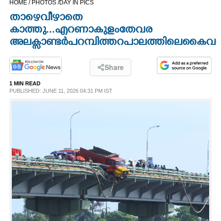
HOME /
PHOTOS /
DAY IN PICS
CINEMA
താഴെവീഴാതെ
കാത്തു...എറണാകുളം തേവര
OPINION
അലക്സാണ്ടർ പറമ്പിത്തറ പാലത്തിലെ കൈവരി
PHOTOS
Share
1 MIN READ
PUBLISHED: JUNE 11, 2026 04:31 PM IST
LIFESTYLE
SPIRITUAL
INFO+
ART
ASTRO