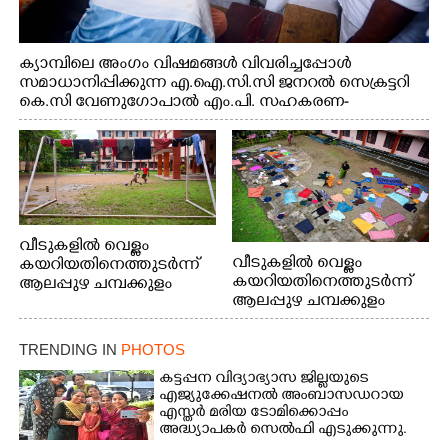
ക്യാമ്പിലെ അംഗം വിഷമങ്ങൾ വിവരിച്ചപ്പോൾ
സമാധാനിപ്പിക്കുന്ന എ.ഐ.സി.സി ജനറൽ സെക്രട്ടറി
കെ.സി വേണുഗോപാൽ എം.പി. സഹകരണ-
എക്സൈസ് വകുപ്പ് മന്ത്രി എം. ലിജു, എന്നിവർ
വീടുകളിൽ വെള്ളം
വീടുകളിൽ വെള്ളം
കയറിയതിനെത്തുടർന്ന്
കയറിയതിനെത്തുടർന്ന്
ആലപ്പുഴ ചമ്പക്കുളം
ആലപ്പുഴ ചമ്പക്കുളം
ഫാദർ തോമസ്
ഫാദർ തോമസ്
പോരൂക്കര സെൻട്രൽ
പോരൂക്കര സെൻട്രൽ
സ്കൂളിലെ ദുരിതാശ്വാസ
TRENDING IN
PHOTOS
സ്കൂളിലെ ദുരിതാശ്വാസ
ക്യാമ്പിലെത്തിയവർ
ക്യാമ്പിലെത്തിയവർ മഴ
വസ്ത്രങ്ങൾ
കട്ടപ്പന വിദ്യാഭ്യാസ ജില്ലയുടെ
എജ്യുക്കേഷനൽ അംബാസഡറായ
മാറിനിന്ന ഇടവേളയിൽ
ഉണക്കാനിട്ടിരിക്കുന്ന
എസ്തർ മരിയ ടോമിക്കൊപ്പം
ക്യാമ്പ് പരിസരത്ത്
ഗോൾപോസ്റ്റിന് മുന്നിൽ
അദ്ധ്യാപകർ സെൽഫി എടുക്കുന്നു.
വസ്ത്രങ്ങൾ
ഫുട്ബോൾ കളികളിൽ