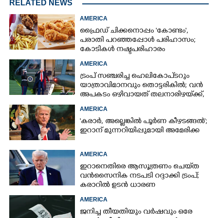
RELATED NEWS
AMERICA
ഫ്രൈഡ് ചിക്കനൊപ്പം 'കോണ്ടം',​
പരാതി പറഞ്ഞപ്പോൾ പരിഹാസം;
കോടികൾ നഷ്ടപരിഹാരം
ആവശ്യപ്പെട്ട് ദമ്പതികൾ
AMERICA
ട്രംപ് സഞ്ചരിച്ച ഹെലികോപ്‌ടറും
യാത്രാവിമാനവും തൊട്ടരികിൽ; വൻ
അപകടം ഒഴിവായത് തലനാരിഴയ്‌ക്ക്,
അന്വേഷണം
AMERICA
'കരാർ, അല്ലെങ്കിൽ പൂർണ കീഴടങ്ങൽ';
ഇറാന് മുന്നറിയിപ്പുമായി അമേരിക്ക
AMERICA
ഇറാനെതിരെ ആസൂത്രണം ചെയ്‌ത
വൻസൈനിക നടപടി റദ്ദാക്കി ട്രംപ്;
കരാറിൽ ഉടൻ ധാരണ
AMERICA
ജനിച്ച തീയതിയും വർഷവും ഒരേ