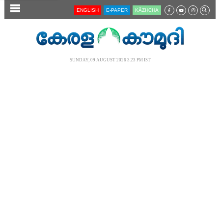
SECTIONS
ENGLISH
E-PAPER
KĀZHCHA
HOME
LATEST
SUNDAY, 09 AUGUST 2026 3.23 PM IST
AUDIO
NOTIFIED NEWS
POLL
KERALA
LOCAL
NEWS 360
CASE DIARY