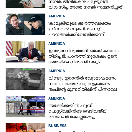
നമ്പർ, ജീവിതകാലം മുഴുവൻ
വിശ്വസിച്ച അതേ നമ്പർ സമ്മാനിച്ചത്
കോടികളുടെ ഭാഗ്യം
AMERICA
'കാമുകിയുടെ ആർത്തവരക്തം
ഫ്രീസറിൽ സൂക്ഷിക്കുന്നു':
പഠനങ്ങൾക്ക് വേണ്ടിയെന്ന്
വിശദീകരണം,​ ചർച്ചയായി ബ്രയാൻ
AMERICA
ജോൺസന്റെ പോസ്റ്റ്
ഇന്ത്യൻ വിദ്യാർത്ഥികൾക്ക് കനത്ത
തിരിച്ചടി; പഠനത്തിനുശേഷം ഉടൻ
അമേരിക്ക വിടേണ്ടി വരും
AMERICA
വീണ്ടും ഇറാനിൽ വ്യോമാക്രമണം
നടത്തി അമേരിക്ക; ആക്രമണം
ട്രംപിന്റെ മുന്നറിയിപ്പിന് പിന്നാലെ
AMERICA
അമേരിക്കയിൽ ഫുഡ്
ഫെസ്റ്റിവലിനിടെ വെടിവയ്‌പ്പ്;
രണ്ടുപേർ കൊല്ലപ്പെട്ടു
BUSINESS