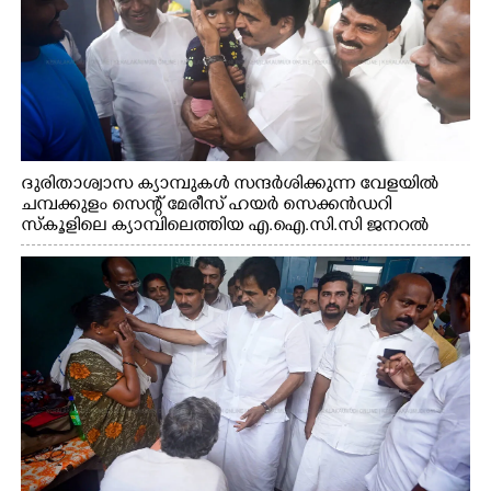
ദുരിതാശ്വാസ ക്യാമ്പുകൾ സന്ദർശിക്കുന്ന വേളയിൽ
ചമ്പക്കുളം സെന്റ് മേരീസ് ഹയർ സെക്കൻഡറി
സ്കൂളിലെ ക്യാമ്പിലെത്തിയ എ.ഐ.സി.സി ജനറൽ
സെക്രട്ടറി കെ.സി വേണുഗോപാൽ എം.പി കുരുന്നിനെ
എടുത്ത് ലാളിച്ചപ്പോൾ. സഹകരണ-എക്സൈസ്
വകുപ്പ് മന്ത്രി എം. ലിജു, കൃഷിവകുപ്പ് മന്ത്രി ടി. സിദ്ദിഖ്,
റെജി ചെറിയാൻ എം. എൽ. എ എന്നിവർ സമീപം