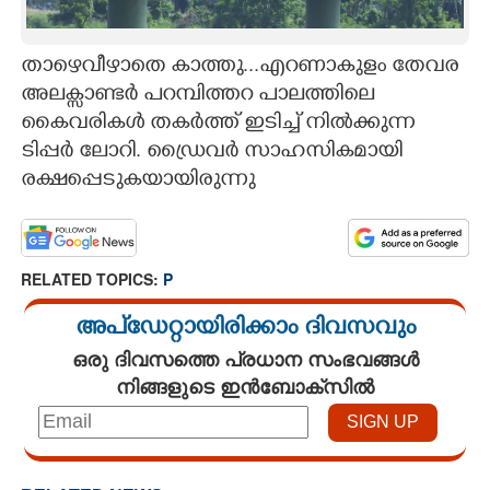
CARTOONS
താഴെവീഴാതെ കാത്തു...എറണാകുളം തേവര
അലക്സാണ്ടർ പറമ്പിത്തറ പാലത്തിലെ
LITERATURE
കൈവരികൾ തകർത്ത് ഇടിച്ച് നിൽക്കുന്ന
ടിപ്പർ ലോറി. ഡ്രൈവർ സാഹസികമായി
ZOOM
രക്ഷപ്പെടുകയായിരുന്നു
CONTACT US
RELATED TOPICS:
P
അപ്ഡേറ്റായിരിക്കാം ദിവസവും
ഒരു ദിവസത്തെ പ്രധാന സംഭവങ്ങൾ
നിങ്ങളുടെ ഇൻബോക്സിൽ