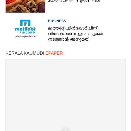
കത്തിക്കയറി സ്വർണ വില
BUSINESS
മുത്തൂറ്റ് ഫിൻകോർപ്പിന്
വിദേശനാണ്യ ഇടപാടുകൾ
നടത്താൻ അനുമതി
KERALA KAUMUDI
EPAPER