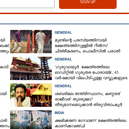
GENERAL
ായി
മുണ്ടിന്റെ പരസ്യത്തിനായി
ക്ക്;
ക്ഷേത്രത്തിനുള്ളിൽ റീൽസ്
്തും
ചിത്രീകരണം, പൊലീസിൽ പരാതി
GENERAL
ോടി
'ഗുരുവായൂർ ക്ഷേത്രത്തിലെ
ഓഡിറ്റിൽ ഗുരുതര പോരായ്മ'; 43
Share this link
വർഷമായി വിലപിടിപ്പുള്ള വസ്തുക്കളുടെ
പരിശോധന നടത്തിയിട്ടില്ലെന്ന്
GENERAL
ഹൈക്കോടതി
യായി
ശബരിമല തന്ത്രിസ്ഥാനം; കണ്ഠരര്
രാജീവര് തുടരുമോ?
തീരുമാനമെടുക്കാൻ തിരുവിതാംകൂർ
ദേവസ്വം ബോർഡ്
ായുള്ള മത്സരത്തിന്
Copy Link
INDIA
 ‌ദർശനം നടത്തിയ
ാരി
ക്ഷമിക്കണേ ഭഗവാനേ! ക്ഷേത്രത്തിലെ
ൽ നിന്ന് രക്ഷിക്കുന്ന
്തനം
കാണിക്കവഞ്ചി