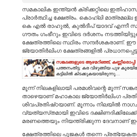
സമകാലിക ഇന്ത്യൻ ക്രിക്കറ്റിലെ ഇതിഹാസ ത
CARTOONS
പ്രാർത്ഥിച്ച ക്ഷേത്രം. കൊഹ്ലി മാത്രമല്ല ഇവി
കെ എൽ രാഹുൽ, കുൽദീപ് യാദവ് എന്നീ സഹത
LITERATURE
ഗൗതം ഗംഭീറും ഇവിടെ ദർശനം നടത്തിയിട്ടു
ക്ഷേത്രത്തിലെ സ്ഥിരം സന്ദർശകരാണ്. ഈ പ
ZOOM
ജ്യോതിർലിംഗ ക്ഷേത്രങ്ങളിൽ പ്രധാനപ്പെട
സങ്കടങ്ങളുടെ ആഴമറിഞ്ഞ്, കണ്ണീരൊപ്പി 
CONTACT US
പത്തനംതിട്ട: കര വിഴുങ്ങിയ പുഴ കൂരയി
കട്ടിലിൽ കിടക്കുകയായിരുന്നു....
മൂന്ന് നിലകളിലായി പരമശിവന്റെ മൂന്ന് സങ്
താഴെയാണ് മഹാകാല ജ്യോതിർലിംഗ പ്രതിഷ്
ശിവപ്രതിഷ്‌ഠയാണ്. മൂന്നാം നിലയിൽ നാഗചന്ദ
വ്യത്യസ്‌തമായി ഇവിടെ ദക്ഷിണദിക്കിലേക്
മരണത്തെയും നിയന്ത്രിക്കുന്ന ദേവനാണ്
ക്ഷേത്രത്തിലെ പൂജകൾ തന്നെ പ്രത്യേകത