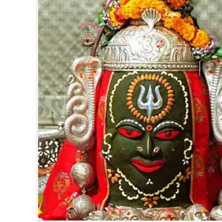
CINEMA
OPINION
PHOTOS
LIFESTYLE
SPIRITUAL
INFO+
ART
ASTRO