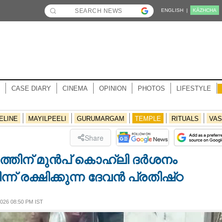
ENGLISH |
KĀZHCHA
CASE DIARY
CINEMA
OPINION
PHOTOS
LIFESTYLE
ELINE
MAYILPEELI
GURUMARGAM
TEMPLE
RITUALS
VAS
Share
തിന് മുൻപ് കൊഹ്‌ലി ‌ദർശനം
ന് രക്ഷിക്കുന്ന ദേവൻ പ്രതിഷ്‌ഠ
26 08:50 PM IST