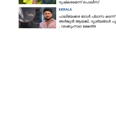
ദേവൻ പ്രതിഷ്‌
ദുഷ്‌കരമെന്ന് പൊലീസ്
KERALA
പാലിയേക്കര ടോൾ പ്ലാസ കടന്ന്
അർജുൻ ആയങ്കി,​ ദൃശ്യങ്ങൾ പുറ
; വടക്കുംനാഥ ക്ഷേത്ര
മൈതാനത്തുണ്ടെന്ന് ഫേസ്ബുക്ക്
പോസ്റ്റ്