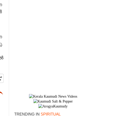
ന
ൾ
ന
ു.
ിൽ
TRENDING IN
SPIRITUAL