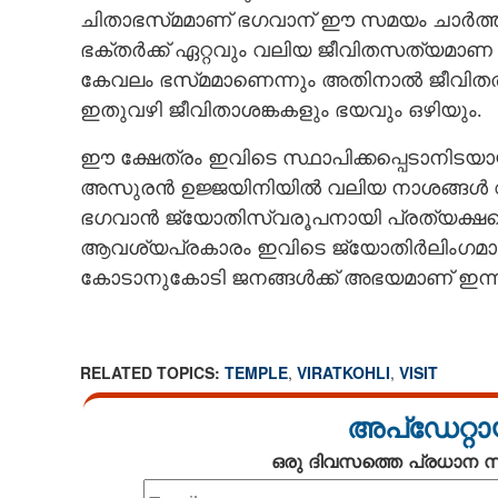
ചിതാഭസ്‌മമാണ് ഭഗവാന് ഈ സമയം ചാർത്തുന
ഭക്തർക്ക് ഏറ്റവും വലിയ ജീവിതസത്യമാണ ്ഇ
കേവലം ഭസ്‌മമാണെന്നും അതിനാൽ ജീവിതത്
ഇതുവഴി ജീവിതാശങ്കകളും ഭയവും ഒഴിയും.
ഈ ക്ഷേത്രം ഇവിടെ സ്ഥാപിക്കപ്പെടാനി
അസുരൻ ഉജ്ജയിനിയിൽ വലിയ നാശങ്ങൾ വരു
ഭഗവാൻ ജ്യോതിസ്വരൂപനായി പ്രത്യക്ഷപ്പെട്
ആവശ്യപ്രകാരം ഇവിടെ ജ്യോതിർലിംഗമായി
കോടാനുകോടി ജനങ്ങൾക്ക് അഭയമാണ് ഇന്
RELATED TOPICS:
TEMPLE
,
VIRATKOHLI
,
VISIT
അപ്ഡേറ്റാ
ഒരു ദിവസത്തെ പ്രധാന