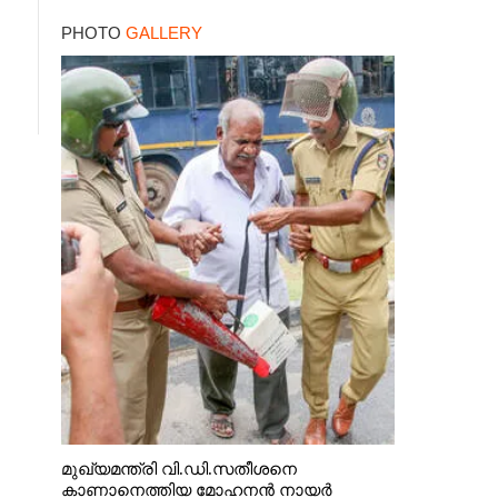
PHOTO
GALLERY
മുഖ്യമന്ത്രി വി.ഡി.സതീശനെ
കാണാനെത്തിയ മോഹനൻ നായർ