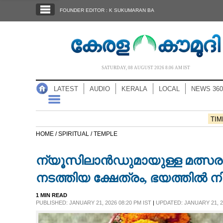
SECTIONS
FOUNDER EDITOR : K SUKUMARAN BA
HOME
LATEST
AUDIO
SATURDAY, 08 AUGUST 2026 8.06 AM IST
NOTIFIED NEWS
LATEST
AUDIO
KERALA
LOCAL
NEWS 360
POLL
KERALA
TIM
HOME /
SPIRITUAL /
TEMPLE
LOCAL
ന്യൂസിലാൻഡുമായുള്ള മത്സരത്
NEWS 360
നടത്തിയ ക്ഷേത്രം, ഭയത്തിൽ നിന്
1 MIN READ
CASE DIARY
PUBLISHED: JANUARY 21, 2026 08:20 PM IST
|
UPDATED: JANUARY 21, 20