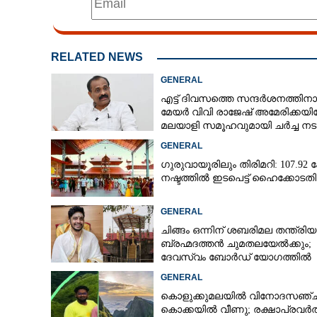
RELATED NEWS
GENERAL
എട്ട് ദിവസത്തെ സന്ദർശനത്തിന
മേയർ വിവി രാജേഷ് അമേരിക്കയിലേ
മലയാളി സമൂഹവുമായി ചർച്ച നടത
GENERAL
ഗുരുവായൂരിലും തിരിമറി: 107.92 ക
നഷ്ടത്തിൽ ഇടപെട്ട് ഹൈക്കോടതി
GENERAL
ചിങ്ങം ഒന്നിന് ശബരിമല തന്ത്രി
ബ്രഹ്മദത്തൻ ചുമതലയേൽക്കും;
ദേവസ്വം ബോർഡ് യോഗത്തിൽ
തീരുമാനം
ന്യൂസിലാൻഡുമ
GENERAL
മുൻപ് കൊഹ്‌ലി
കൊളുക്കുമലയിൽ വിനോദസഞ്ച
ക്ഷേത്രം, ഭയത്തി
കൊക്കയിൽ വീണു; രക്ഷാപ്രവർത