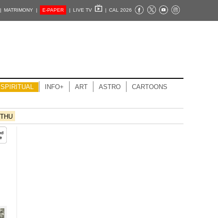
|
MATRIMONY |
E-PAPER
|
LIVE TV
|
CAL 2026
SPIRITUAL
INFO+
ART
ASTRO
CARTOONS
THU