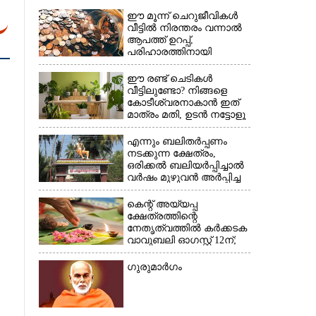
ഈ മൂന്ന് ചെറുജീവികൾ
വീട്ടിൽ നിരന്തരം വന്നാൽ
ആപത്ത് ഉറപ്പ്,​
പരിഹാരത്തിനായി
ചെയ്യേണ്ടത്
ഈ രണ്ട് ചെടികൾ
വീട്ടിലുണ്ടോ?​ നിങ്ങളെ
കോടീശ്വരനാകാൻ ഇത്
മാത്രം മതി,​ ഉടൻ നട്ടോളൂ
×
എന്നും ബലിതർപ്പണം
നടക്കുന്ന ക്ഷേത്രം,​
ഒരിക്കൽ ബലിയർപ്പിച്ചാൽ
വർഷം മുഴുവൻ അർപ്പിച്ച
പുണ്യം
കെന്റ് അയ്യപ്പ
ക്ഷേത്രത്തിന്റെ
നേതൃത്വത്തിൽ കർക്കടക
വാവുബലി ഓഗസ്റ്റ് 12ന്;
ഒരുക്കങ്ങൾ പൂർത്തിയായി
ഗുരുമാർഗം