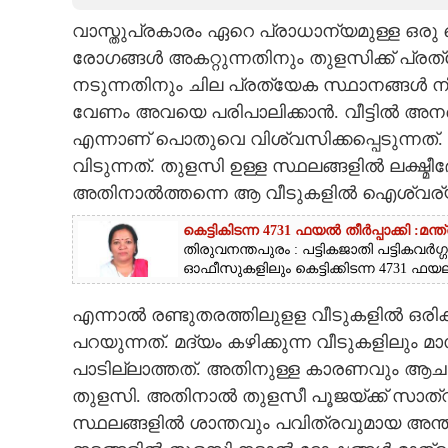
വാസ്തുപ്രകാരം ഏറെ പ്രാധാന്യമുള്ള ഒരു 
CARTOONS
രോഗങ്ങൾ അകറ്റുന്നതിനും തുളസിക്ക് പ്രത
നടുന്നതിനും ചില പ്രത്യേക സ്ഥാനങ്ങൾ നിഷ്ക
LITERATURE
വേണം അവയെ പരിപാലിക്കാൻ. വീട്ടിൽ അനർത
എന്നാണ് പൊതുവെ വിശ്വസിക്കപ്പെടുന്നത്. 
ZOOM
വിടുന്നത്. തുളസി
ഉള്ള സ്ഥലങ്ങളിൽ ലക്ഷ്മീ
അതിനാൽത്തന്നെ ആ വീടുകളിൽ ഐശ്വര്യം 
CONTACT US
കെട്ടികിടന്ന 4731 ഫയൽ തീർപ്പാക്കി :മന്
തിരുവനന്തപുരം : പട്ടികജാതി പട്ടികവർഗ്
ഓഫീസുകളിലും കെട്ടിക്കിടന്ന 4731 ഫയലു
എന്നാൽ രണ്ടുതരത്തിലുളള വീടുകളിൽ ഒരിക്
പറയുന്നത്. മദ്യം കഴിക്കുന്ന വീടുകളിലു
പാടില്ലാത്തത്. അതിനുള്ള കാരണവും ആചാര്
തുളസി. അതിനാൽ തുളസീ പൂജയ്ക്ക് സാത
സ്ഥലങ്ങളിൽ ശാന്തവും പവിത്രവുമായ അന്ത