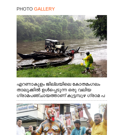
PHOTO
GALLERY
എറണാകുളം ജില്ലയിലെ കോതമംഗലം
താലൂക്കിൽ ഉൾപ്പെടുന്ന ഒരു വലിയ
ഗ്രാമപഞ്ചായത്താണ് കുട്ടമ്പുഴ ഗ്രാമ പ
ഞ്ചായത്ത്. ആദിവാസി ഊരുകളായ
വെള്ളാരംകുത്ത്, കത്തിപ്പാറ, ഉറിയംപെട്ടി,
തേക്കല്ല്, വെട്ടിക്കല്ല്, മഞ്ചപ്പാറ എന്നീ
ആറു സ്ഥലങ്ങളിലേക്കുള്ള പ്രധാന
സഞ്ചാര മാർഗമാണ് ഈ കാണുന്ന
കടത്ത് വള്ളം