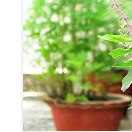
CINEMA
OPINION
PHOTOS
LIFESTYLE
SPIRITUAL
INFO+
ART
ASTRO