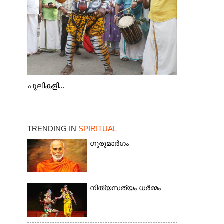
പുലികളി...
TRENDING IN
SPIRITUAL
ഗുരുമാർഗം
നിത്യസത്യം ധർമ്മം