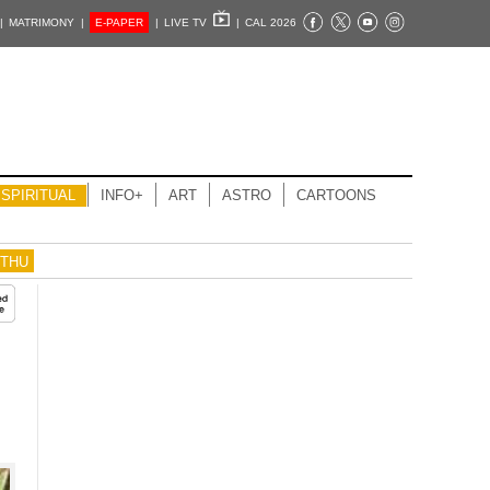
|
MATRIMONY |
E-PAPER
|
LIVE TV
|
CAL 2026
SPIRITUAL
INFO+
ART
ASTRO
CARTOONS
THU