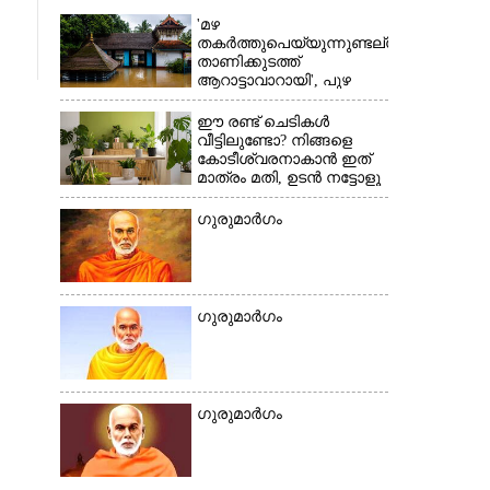
'മഴ
തകർത്തുപെയ്യുന്നുണ്ടല്ലോ,​
താണിക്കുടത്ത്
ആറാട്ടാവാറായി', പുഴ
×
ശ്രീകോവിലിലെത്തുന്ന
അപൂർവ്വ കാഴ്ച
ഈ രണ്ട് ചെടികൾ
വീട്ടിലുണ്ടോ?​ നിങ്ങളെ
കോടീശ്വരനാകാൻ ഇത്
മാത്രം മതി,​ ഉടൻ നട്ടോളൂ
ഗുരുമാ‌ർഗം
ഗുരുമാർഗം
ഗുരുമാർഗം