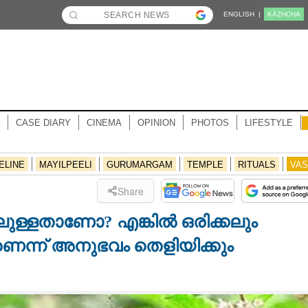
ENGLISH |
KĀZHCHA
CASE DIARY
CINEMA
OPINION
PHOTOS
LIFESTYLE
ELINE
MAYILPEELI
GURUMARGAM
TEMPLE
RITUALS
VAS
Share
ിലുള്ളതാണോ? എങ്കിൽ ഒരിക്കലും
െന്ന് അനുഭവം തെളിയിക്കും