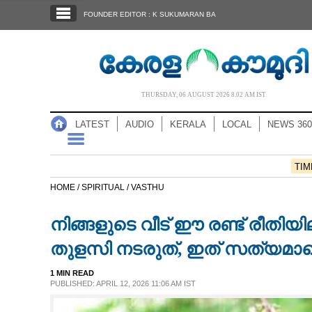
SECTIONS
FOUNDER EDITOR : K SUKUMARAN BA
HOME
LATEST
AUDIO
THURSDAY, 06 AUGUST 2026 8.02 AM IST
NOTIFIED NEWS
LATEST
AUDIO
KERALA
LOCAL
NEWS 360
POLL
KERALA
TIM
HOME /
SPIRITUAL /
VASTHU
LOCAL
നിങ്ങളുടെ വീട് ഈ രണ്ട് രീതിയ
NEWS 360
തുളസി നടരുത്, ഇത് സത്യമാണ
1 MIN READ
CASE DIARY
PUBLISHED: APRIL 12, 2026 11:06 AM IST