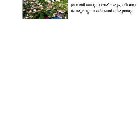
ഉന്നതി മാറും ഊര് വരും, വിവാദ
പേരുമാറ്റം സർക്കാർ തിരുത്തും
നിങ്ങളുടെ വീട് ഈ രണ്ട്
രീതിയിലുള്ളതാണോ? 
തുളസി നടരുത്, ഇത് സത്യമാണെന്ന്
അനുഭവം ത